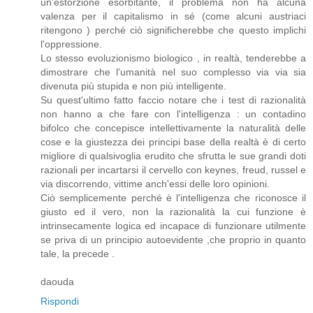
un'estorzione esorbitante, il problema non ha alcuna
valenza per il capitalismo in sé (come alcuni austriaci
ritengono ) perché ciò significherebbe che questo implichi
l'oppressione.
Lo stesso evoluzionismo biologico , in realtà, tenderebbe a
dimostrare che l'umanità nel suo complesso via via sia
divenuta più stupida e non più intelligente.
Su quest'ultimo fatto faccio notare che i test di razionalità
non hanno a che fare con l'intelligenza : un contadino
bifolco che concepisce intellettivamente la naturalità delle
cose e la giustezza dei principi base della realtà è di certo
migliore di qualsivoglia erudito che sfrutta le sue grandi doti
razionali per incartarsi il cervello con keynes, freud, russel e
via discorrendo, vittime anch'essi delle loro opinioni.
Ciò semplicemente perché è l'intelligenza che riconosce il
giusto ed il vero, non la razionalità la cui funzione è
intrinsecamente logica ed incapace di funzionare utilmente
se priva di un principio autoevidente ,che proprio in quanto
tale, la precede .
daouda
Rispondi