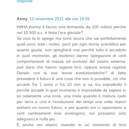
Rispondi
Asmy
13 novembre 2011 alle ore 18:55
HAHA jhonny ti faccio una domanda da 100 milioni perchè
nel 10.500 a.c. è finita l'era glaciale?
Se vuoi te lo spiego ma sono sicuro che sai perfettamente
quali sono stati i motivi, però per ogni teoria scientifica per
quanto giusta, non spiegherà mai perchè tutto è accaduto
in quel momento, gli esoterici danno spiegazioni di certi
comportamenti di massa ed evolutivi del nostro sistema,
può darsi che hanno ragione loro, oppure aveva ragione
Darwin con le sue teorie evoluzionistiche? di fatto
prevedere il futuro è una cosa che non è possibile, cio che
accade fra 1 anno o fra 10 non si sa ma soprattutto il
perchè accade in quel momento è impossibile da sapere io
so solamente una cosa, una mela quando è matura cade
per terra e cosi è l'evoluzione dei tempi una volta maturi
svelano un nuovo futuro, e per quanto noi ci opponiamo a
certi cambiamenti essi avvengono, noi possiamo solo
adeguarci e nulla piu.
E anche noi stiamo vivendo in un momento di forti