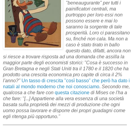
"beneaugurante" per tutti i
painificatori centrali, ma
purtroppo per loro essi non
possono essere e mai lo
saranno la sorgente di tale
prosperità. Loro ci parassitano
su, finché non cala. Ma non a
caso è stato tirato in ballo
questo dato, difatti, ancora non
si riesce a trovare risposta ad una domanda che assilla la
maggior parte degli economisti storici: "Cosa è successo in
Gran Bretagna e negli Stati Uniti tra il 1780 e il 1820 che ha
prodotto una crescita economica pro capite di circa il 2%
l'anno?"
Un tasso di crescita "così basso" che però ha dato i
natali al mondo moderno che noi conosciamo
.
Secondo me,
qualcosa a che fare con
questa citazione
di Mises ce l'ha a
che fare: "[...] Appartiene alla vera essenza di una società
basata sulla proprietà dei mezzi di produzione che ogni
uomo possa lavorare e disporre dei propri guadagni come
egli ritenga più opportuno."
______________________________________________