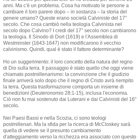
anni. Ma c'è un problema. Cosa ha motivato le persone a
cambiare il loro parere dopo – in sostanza – la storia del
genere umano? Queste erano società Calviniste del 17°
secolo. Che cosa cambiò nella teologia Calvinista nel
secolo dopo Calvino? I credi del 17° secolo non cambiarono
la teologia. Il Sinodo di Dort (1619) e l'Assemblea di
Westminster (1643-1647) non modificarono il vecchio
calvinismo. Quindi, qual è stato il fattore determinante?
Ho un suggerimento: il loro concetto della natura del regno
di Dio sulla terra. Il passaggio è stato quello che oggi viene
chiamato postmillenarismo: la convinzione che il giudizio
finale arriverà solo dopo che il regno di Cristo avrà riempito
la terra. Questa trasformazione comporta un insieme di
benedizioni (Deuteronomio 28:1-15), inclusa l'economia.
Ciò non fu mai sostenuto dai Luterani e dai Calvinisti del 16°
secolo.
Nei Paesi Bassi e nella Scozia, ci sono teologi
postmillenari. Ma la sfida per la ricerca di McCloskey sarà
quella di vedere se il presunto cambiamento
d'atteggiamento verso la ricchezza era associato con questo