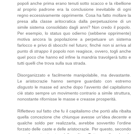
popoli anche prima erano tenuti sotto scacco e la ribellione
al proprio padrone era la conclusione inevitabile di ogni
regno eccessivamente opprimente. Cosa ha fatto mollare la
presa alla classe aritocratica dalla perpetuazione di un
simile sistema consolidato dagli anni? Non credo il popolo.
Per esempio, lo status quo odierno (sebbene opprimente)
motiva ancora la popolazione a perpetuare un sistema
farlocco e privo di sbocchi nel futuro; finché non si arriva al
punto di
strappo
il popolo non reagisce, ovvero, togli anche
quel poco che hanno ed infine la mandria travolgerà tutto e
tutti quelli che trova sulla sua strada.
Disorganizzato e facilmente manipolabile, ma devastante.
Le aristocrazie hanno sempre guardato con estremo
disgusto
le masse ed anche dopo l'avvento del capitalismo
cìè stato sempre un movimento contrario a simile struttura,
nonostante rifornisse le masse e creasse prosperità.
Riflettevo sul fatto che fu il capitalismo che portò alla ribalta
quella concezione che chiunque avesse un'idea
decente
e
qualche soldo per realizzarla, avrebbe sovvertito l'ordine
forzato delle caste e delle aristocrazie. Per questo, secondo