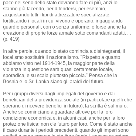
pace nel seno dello stato dovranno fare di più, anzi lo
stanno già facendo, per difendersi, per esempio,
acquistando tutti i tipi di attrezzature specializzate;
fortificando i locali in cui vivono e operano; ingaggiando
guardie personali, con o senza uniforme; e forse anche la
creazione di proprie forze armate sotto comandanti adatti. . .
(p. 419).
In altre parole, quando lo stato comincia a disintegrarsi, il
localismo sostituirà il nazionalismo. "Rispetto a quanto
abbiamo visto nel 1914-1945, la maggior parte della
violenza in questione sarà quasi certamente locale,
sporadica, e su scala piuttosto piccola." Pensa che la
Bosnia e lo Sri Lanka siano gli araldi del futuro.
Per i gruppi diversi dagli impiegati del governo e dai
beneficiari della previdenza sociale (in particolare quelli che
sperano di ricevere benefici in futuro), la scritta è sul muro.
Anche se cominciano a guardare altrove per la loro
condizione economica e, in alcuni casi, anche per la loro
protezione fisica; non c'è futuro per loro. Come è stato anche
il caso durante i periodi precedenti, quando gli imperi sono