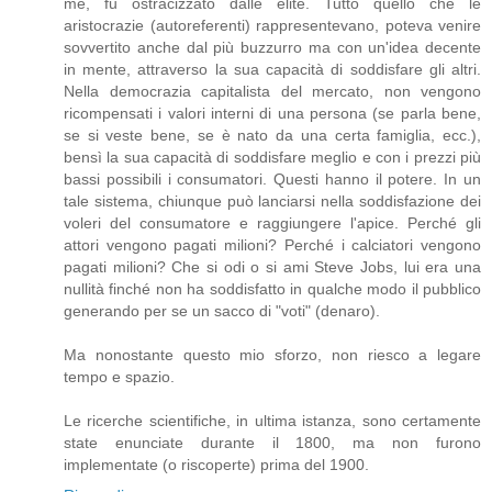
me, fu ostracizzato dalle elite. Tutto quello che le
aristocrazie (autoreferenti) rappresentevano, poteva venire
sovvertito anche dal più buzzurro ma con un'idea decente
in mente, attraverso la sua capacità di soddisfare gli altri.
Nella democrazia capitalista del mercato, non vengono
ricompensati i valori interni di una persona (se parla bene,
se si veste bene, se è nato da una certa famiglia, ecc.),
bensì la sua capacità di soddisfare meglio e con i prezzi più
bassi possibili i consumatori. Questi hanno il potere. In un
tale sistema, chiunque può lanciarsi nella soddisfazione dei
voleri del consumatore e raggiungere l'apice. Perché gli
attori vengono pagati milioni? Perché i calciatori vengono
pagati milioni? Che si odi o si ami Steve Jobs, lui era una
nullità finché non ha soddisfatto in qualche modo il pubblico
generando per se un sacco di "voti" (denaro).
Ma nonostante questo mio sforzo, non riesco a legare
tempo e spazio.
Le ricerche scientifiche, in ultima istanza, sono certamente
state enunciate durante il 1800, ma non furono
implementate (o riscoperte) prima del 1900.