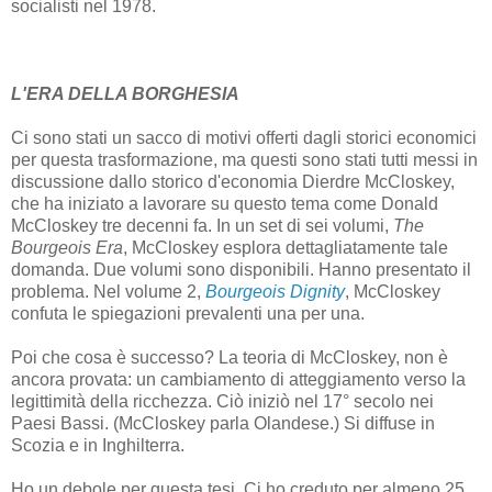
socialisti nel 1978.
L'ERA DELLA BORGHESIA
Ci sono stati un sacco di motivi offerti dagli storici economici
per questa trasformazione, ma questi sono stati tutti messi in
discussione dallo storico d'economia Dierdre McCloskey,
che ha iniziato a lavorare su questo tema come Donald
McCloskey tre decenni fa. In un set di sei volumi,
The
Bourgeois Era
, McCloskey esplora dettagliatamente tale
domanda. Due volumi sono disponibili. Hanno presentato il
problema. Nel volume 2,
Bourgeois Dignity
, McCloskey
confuta le spiegazioni prevalenti una per una.
Poi che cosa è successo? La teoria di McCloskey, non è
ancora provata: un cambiamento di atteggiamento verso la
legittimità della ricchezza. Ciò iniziò nel 17° secolo nei
Paesi Bassi. (McCloskey parla Olandese.) Si diffuse in
Scozia e in Inghilterra.
Ho un debole per questa tesi. Ci ho creduto per almeno 25