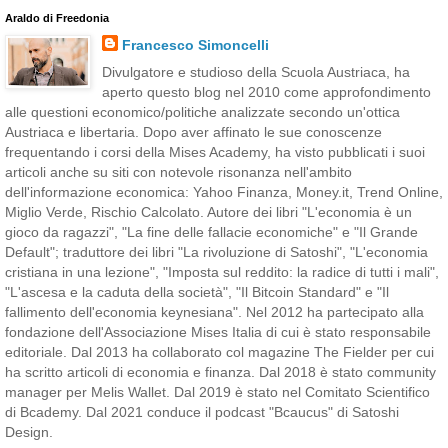
Araldo di Freedonia
Francesco Simoncelli
Divulgatore e studioso della Scuola Austriaca, ha
aperto questo blog nel 2010 come approfondimento
alle questioni economico/politiche analizzate secondo un'ottica
Austriaca e libertaria. Dopo aver affinato le sue conoscenze
frequentando i corsi della Mises Academy, ha visto pubblicati i suoi
articoli anche su siti con notevole risonanza nell'ambito
dell'informazione economica: Yahoo Finanza, Money.it, Trend Online,
Miglio Verde, Rischio Calcolato. Autore dei libri "L'economia è un
gioco da ragazzi", "La fine delle fallacie economiche" e "Il Grande
Default"; traduttore dei libri "La rivoluzione di Satoshi", "L'economia
cristiana in una lezione", "Imposta sul reddito: la radice di tutti i mali",
"L'ascesa e la caduta della società", "Il Bitcoin Standard" e "Il
fallimento dell'economia keynesiana". Nel 2012 ha partecipato alla
fondazione dell'Associazione Mises Italia di cui è stato responsabile
editoriale. Dal 2013 ha collaborato col magazine The Fielder per cui
ha scritto articoli di economia e finanza. Dal 2018 è stato community
manager per Melis Wallet. Dal 2019 è stato nel Comitato Scientifico
di Bcademy. Dal 2021 conduce il podcast "Bcaucus" di Satoshi
Design.