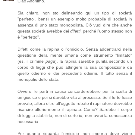
Ciao Anonimo.
Sia chiaro, non sto delineando qui un tipo di società
"perfetto", bensì un esempio molto probabile di società in
assenza di uno stato monopolista. Ciò vuol dire che anche
questa società avrebbe dei
difetti
, perché l'uomo stesso non
è "perfetto".
Difetti come la rapina o l'omicidio. Senza addentrarci nella
questione della mente umana come strumento "limitato"
(es. il crimine
paga
), la rapina sarebbe punita secondo un
corpo di leggi che può attingere la sua composizione da
quello odierno e dai precedenti odierni. Il tutto senza il
monopolio dello stato.
Ovvero, le parti in causa concorderebbero per la scelta di
un giudice e poi si darebbe vita al processo. Se il furto fosse
provato, allora oltre all'oggetto rubato il rapinatore dovrebbe
risarcire ulteriormente il rapinato. Come? Sarebbe il corpo
di leggi a stabilirlo, non di certo io; non avrei la conoscenza
necessaria.
Per quanto riguarda l'omicidio, non importa dove viene