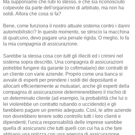
Ma supponiamo che rubi lo stesso, e che sia riconosciuto
colpevole da parte dell'organismo di arbitrato, ma non ha
soldi. Allora che cosa si fa?
Bene, come funziona il nostro attuale sistema contro i danni
automobilistici? In questo momento, se striscio la macchina
di qualcuno, devo pagare una penale rigida. O meglio, lo fa
la mia
compagnia di assicurazione
.
Sarebbe la stessa cosa con
tutti
gli illeciti ed i crimini nel
sistema sopra descritto. Una compagnia di assicurazioni
potrebbe fungere da garante (o cofirmatario) dei contratti di
un cliente con varie aziende. Proprio come una banca si
avvale di esperti per prendere i soldi dei depositanti e
allocarli efficientemente ai mutuatari, anche gli esperti della
compagnia di assicurazione determinerebbero il rischio di
un determinato cliente (ad esempio, la probabilità che lui o
lei violerebbe un contratto rubando o uccidendo) e gli
farebbero pagare un premio adeguato. Così, le altre aziende
non dovrebbero tenere sotto controllo tutti i loro clienti e
dipendenti; l'unica responsabilità delle imprese sarebbe
quella di assicurarsi che tutti quelli con cui ha a che fare
abbiano una polizza con una agenzia di assicurazione