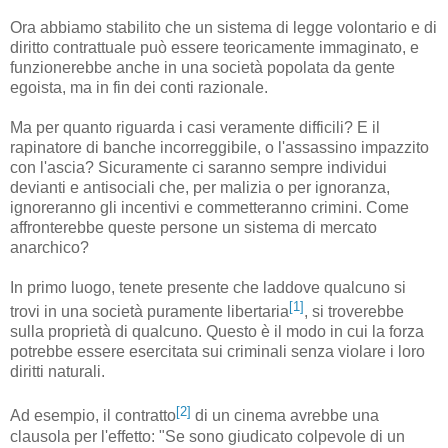
Ora abbiamo stabilito che un sistema di legge volontario e di
diritto contrattuale può essere teoricamente immaginato, e
funzionerebbe anche in una società popolata da gente
egoista, ma in fin dei conti razionale.
Ma per quanto riguarda i casi veramente difficili? E il
rapinatore di banche incorreggibile, o l'assassino impazzito
con l'ascia? Sicuramente ci saranno sempre individui
devianti e antisociali che, per malizia o per ignoranza,
ignoreranno gli incentivi e commetteranno crimini. Come
affronterebbe queste persone un sistema di mercato
anarchico?
In primo luogo, tenete presente che laddove qualcuno si
[1]
trovi in una società puramente libertaria
, si troverebbe
sulla proprietà di qualcuno. Questo è il modo in cui la forza
potrebbe essere esercitata sui criminali senza violare i loro
diritti naturali.
[2]
Ad esempio, il contratto
di un cinema avrebbe una
clausola per l'effetto: "Se sono giudicato colpevole di un