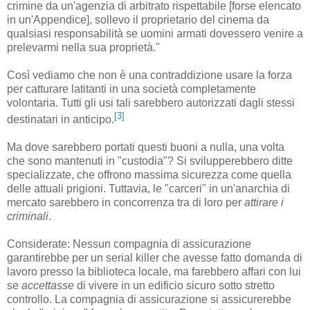
crimine da un'agenzia di arbitrato rispettabile [forse elencato
in un'Appendice], sollevo il proprietario del cinema da
qualsiasi responsabilità se uomini armati dovessero venire a
prelevarmi nella sua proprietà."
Così vediamo che non è una contraddizione usare la forza
per catturare latitanti in una società completamente
volontaria. Tutti gli usi tali sarebbero autorizzati dagli stessi
[3]
destinatari in anticipo.
Ma dove sarebbero portati questi buoni a nulla, una volta
che sono mantenuti in "custodia"? Si svilupperebbero ditte
specializzate, che offrono massima sicurezza come quella
delle attuali prigioni. Tuttavia, le "carceri" in un'anarchia di
mercato sarebbero in concorrenza tra di loro per
attirare i
criminali
.
Considerate: Nessun compagnia di assicurazione
garantirebbe per un serial killer che avesse fatto domanda di
lavoro presso la biblioteca locale, ma farebbero affari con lui
se
accettasse
di vivere in un edificio sicuro sotto stretto
controllo. La compagnia di assicurazione si assicurerebbe