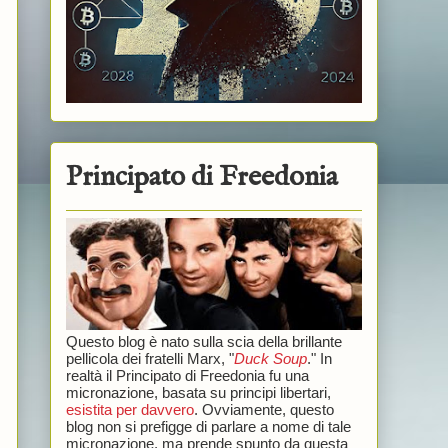
Principato di Freedonia
Questo blog è nato sulla scia della brillante
pellicola dei fratelli Marx, "
Duck Soup
." In
realtà il Principato di Freedonia fu una
micronazione, basata su principi libertari,
esistita per davvero
. Ovviamente, questo
blog non si prefigge di parlare a nome di tale
micronazione, ma prende spunto da questa