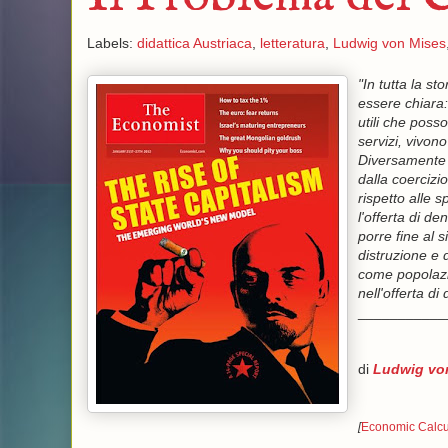
Labels:
didattica Austriaca
,
letteratura
,
Ludwig von Mises
"In tutta la s
essere chiara:
utili che poss
servizi, vivon
Diversamente d
dalla coercizi
rispetto alle 
l'offerta di de
porre fine al 
distruzione e 
come popolazi
nell'offerta di
___________
di
Ludwig vo
[
Economic Calcu