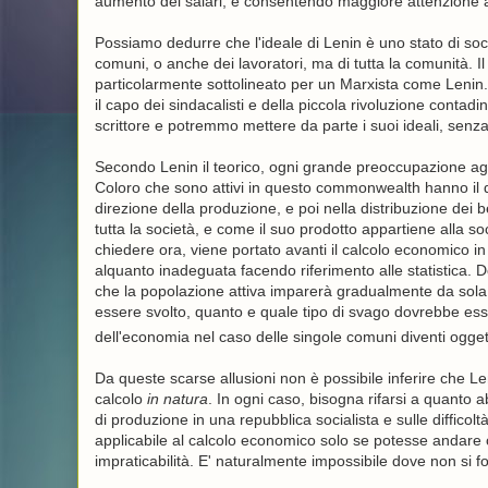
aumento dei salari, e consentendo maggiore attenzione ai b
Possiamo dedurre che l'ideale di Lenin è uno stato di socie
comuni, o anche dei lavoratori, ma di tutta la comunità. I
particolarmente sottolineato per un Marxista come Lenin. N
il capo dei sindacalisti e della piccola rivoluzione conta
scrittore e potremmo mettere da parte i suoi ideali, senza 
Secondo Lenin il teorico, ogni grande preoccupazione agr
Coloro che sono attivi in questo commonwealth hanno il di
direzione della produzione, e poi nella distribuzione dei 
tutta la società, e come il suo prodotto appartiene alla 
chiedere ora, viene portato avanti il calcolo economico in
alquanto inadeguata facendo riferimento alle statistica. 
che la popolazione attiva imparerà gradualmente da sola 
essere svolto, quanto e quale tipo di svago dovrebbe essere
dell'economia nel caso delle singole comuni diventi ogget
Da queste scarse allusioni non è possibile inferire che Le
calcolo
in natura
. In ogni caso, bisogna rifarsi a quanto a
di produzione in una repubblica socialista e sulle diffico
applicabile al calcolo economico solo se potesse andare o
impraticabilità. E' naturalmente impossibile dove non si 