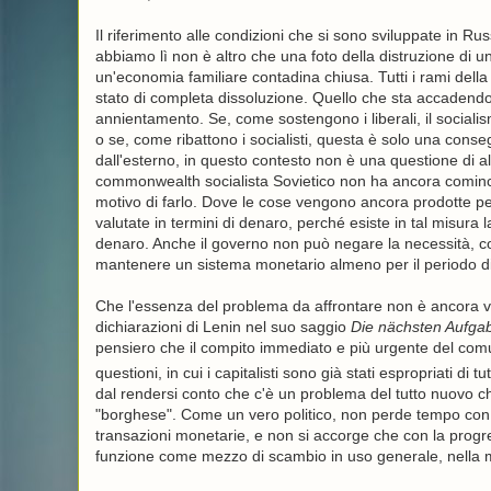
Il riferimento alle condizioni che si sono sviluppate in Ru
abbiamo lì non è altro che una foto della distruzione di un
un'economia familiare contadina chiusa. Tutti i rami della
stato di completa dissoluzione. Quello che sta accadendo
annientamento. Se, come sostengono i liberali, il social
o se, come ribattono i socialisti, questa è solo una cons
dall'esterno, in questo contesto non è una questione di alc
commonwealth socialista Sovietico non ha ancora cominci
motivo di farlo. Dove le cose vengono ancora prodotte per 
valutate in termini di denaro, perché esiste in tal misura
denaro. Anche il governo non può negare la necessità, con
mantenere un sistema monetario almeno per il periodo di
Che l'essenza del problema da affrontare non è ancora ven
dichiarazioni di Lenin nel suo saggio
Die nächsten Aufga
pensiero che il compito immediato e più urgente del comuni
questioni, in cui i capitalisti sono già stati espropriati di
dal rendersi conto che c'è un problema del tutto nuovo che
"borghese". Come un vero politico, non perde tempo con qu
transazioni monetarie, e non si accorge che con la progr
funzione come mezzo di scambio in uso generale, nella mi