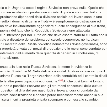
ssia e in Ungheria sotto il regime Sovietico non prova nulla. Quello che
 ordine esistente di produzione sociale, il quale è stato sostituito da
 produzione dipendenti dalla divisione sociale del lavoro sono in uno
 sotto il dominio di Lenin e Trotsky è semplicemente distruzione ed
ismo deve inevitabilmente agganciare queste conseguenze al suo treno,
eguenza del fatto che la Repubblica Sovietica viene attaccata
un interesse per noi. Tutto ciò che deve essere stabilito è il fatto che il
ato a discutere del problema del calcolo economico, né ha alcun
il mercato della Russia Sovietica nonostante i divieti governativi, son
 la proprietà privata dei mezzi di produzione e le merci sono vendute per
fermata dall'aumento della quantità di denaro in circolazione, di
 transizione.
uto alla luce nella Russia Sovietica, lo mette in evidenza le
ben der Sowjetmacht
. Nelle deliberazioni del dittatore ricorre sempre il
smo Russo sia "l'organizzazione della contabilità ed il controllo di tali
[4]
 tutte le altre preoccupazioni economiche."
Anche così Lenin è lontano
 non è possibile risolvere con gli strumenti concettuali della cultura
estioni al di là del suo naso. Egli si trova ancora circondato da
essiva socializzazione il denaro perde necessariamente anche la sua
sura in cui la proprietà privata scompare e con essa lo scambio.