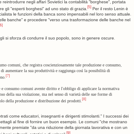
 reintrodurre negli affari Sovietici la contabilità "borghese", portata
[5]
e gli "esperti borghesi" ad uno stato di grazia.
Per il resto Lenin è
alista le funzioni della banca sono impensabili nel loro senso attuale.
delle banche" e procedere "verso una trasformazione delle banche nel
6]
gli si sforza di condurre il suo popolo, sono in genere oscure.
umo comuni, che registra coscienziosamente tale produzione e consumo,
 aumentare la sua produttività e raggiunga così la possibilità di
[7]
eno.
 e consumo comuni avente diritto e l'obbligo di applicare la normativa
o della sua violazione, ma nel senso di varietà delle sue forme di
[8]
olo della produzione e distribuzione dei prodotti.
trati come educatori, insegnanti e dirigenti stimolanti." I successi dei
 dettagli al fine di fornire un buon esempio. Le comuni "che mostrano
mente premiate "da una riduzione della giornata lavorativa e con un
[9]