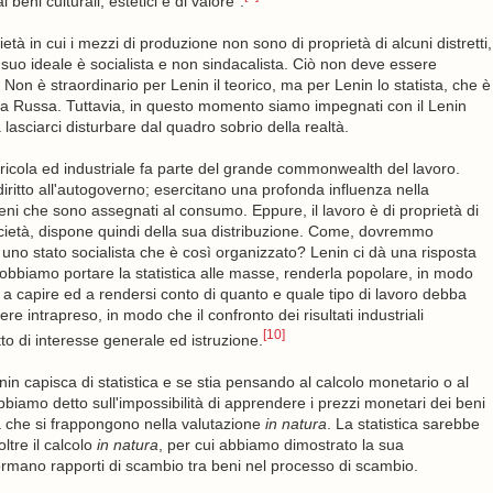
eni culturali, estetici e di valore".
tà in cui i mezzi di produzione non sono di proprietà di alcuni distretti,
l suo ideale è socialista e non sindacalista. Ciò non deve essere
on è straordinario per Lenin il teorico, ma per Lenin lo statista, che è
dina Russa. Tuttavia, in questo momento siamo impegnati con il Lenin
lasciarci disturbare dal quadro sobrio della realtà.
icola ed industriale fa parte del grande commonwealth del lavoro.
ritto all'autogoverno; esercitano una profonda influenza nella
beni che sono assegnati al consumo. Eppure, il lavoro è di proprietà di
società, dispone quindi della sua distribuzione. Come, dovremmo
 uno stato socialista che è così organizzato? Lenin ci dà una risposta
Dobbiamo portare la statistica alle masse, renderla popolare, in modo
a capire ed a rendersi conto di quanto e quale tipo di lavoro debba
 intrapreso, in modo che il confronto dei risultati industriali
[10]
to di interesse generale ed istruzione.
nin capisca di statistica e se stia pensando al calcolo monetario o al
bbiamo detto sull'impossibilità di apprendere i prezzi monetari dei beni
ltà che si frappongono nella valutazione
in natura
. La statistica sarebbe
ltre il calcolo
in natura
, per cui abbiamo dimostrato la sua
formano rapporti di scambio tra beni nel processo di scambio.