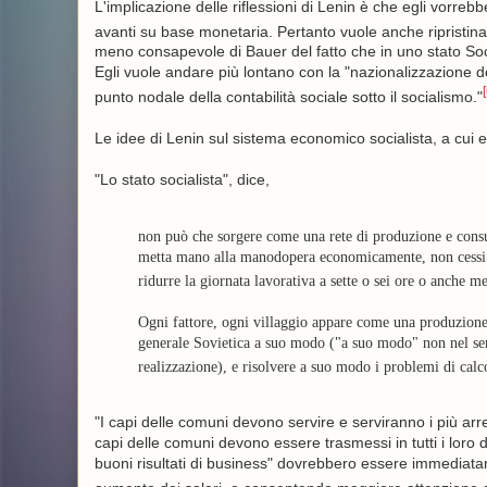
L'implicazione delle riflessioni di Lenin è che egli vorrebbe
avanti su base monetaria. Pertanto vuole anche ripristinar
meno consapevole di Bauer del fatto che in uno stato Soci
Egli vuole andare più lontano con la "nazionalizzazione 
[
punto nodale della contabilità sociale sotto il socialismo."
Le idee di Lenin sul sistema economico socialista, a cui e
"Lo stato socialista", dice,
non può che sorgere come una rete di produzione e cons
metta mano alla manodopera economicamente, non cessi di
ridurre la giornata lavorativa a sette o sei ore o anche m
Ogni fattore, ogni villaggio appare come una produzione
generale Sovietica a suo modo ("a suo modo" non nel sens
realizzazione), e risolvere a suo modo i problemi di calc
"I capi delle comuni devono servire e serviranno i più arre
capi delle comuni devono essere trasmessi in tutti i loro
buoni risultati di business" dovrebbero essere immediata