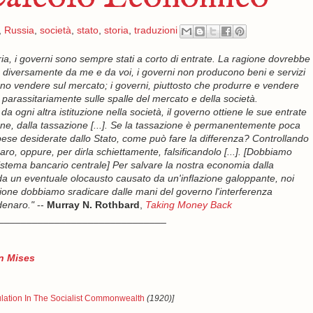
,
Russia
,
società
,
stato
,
storia
,
traduzioni
toria, i governi sono sempre stati a corto di entrate. La ragione dovrebbe
 diversamente da me e da voi, i governi non producono beni e servizi
ono vendere sul mercato; i governi, piuttosto che produrre e vendere
o parassitariamente sulle spalle del mercato e della società.
a ogni altra istituzione nella società, il governo ottiene le sue entrate
one, dalla tassazione [...]. Se la tassazione è permanentemente poca
spese desiderate dallo Stato, come può fare la differenza? Controllando
naro, oppure, per dirla schiettamente, falsificandolo [...]. [Dobbiamo
sistema bancario centrale] Per salvare la nostra economia dalla
da un eventuale olocausto causato da un'inflazione galoppante, noi
one dobbiamo sradicare dalle mani del governo l'interferenza
 denaro."
--
Murray N. Rothbard
,
Taking Money Back
______________________________
n Mises
lation In The Socialist Commonwealth
(1920)]