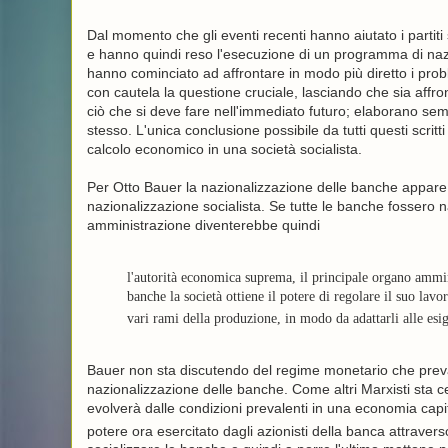
Dal momento che gli eventi recenti hanno aiutato i partiti 
e hanno quindi reso l'esecuzione di un programma di nazion
hanno cominciato ad affrontare in modo più diretto i pro
con cautela la questione cruciale, lasciando che sia affron
ciò che si deve fare nell'immediato futuro; elaborano s
stesso. L'unica conclusione possibile da tutti questi sc
calcolo economico in una società socialista.
Per Otto Bauer la nazionalizzazione delle banche appare 
nazionalizzazione socialista. Se tutte le banche fossero n
amministrazione diventerebbe quindi
l'autorità economica suprema, il principale organo ammini
banche la società ottiene il potere di regolare il suo lavo
vari rami della produzione, in modo da adattarli alle esi
Bauer non sta discutendo del regime monetario che prev
nazionalizzazione delle banche. Come altri Marxisti sta ce
evolverà dalle condizioni prevalenti in una economia capita
potere ora esercitato dagli azionisti della banca attraver