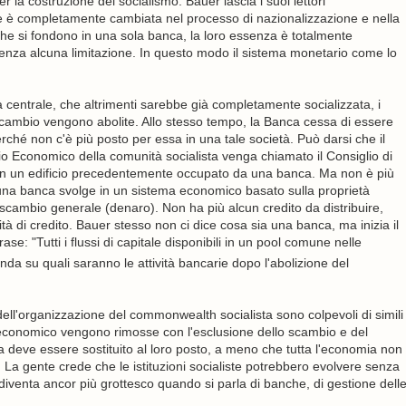
r la costruzione del socialismo. Bauer lascia i suoi lettori
he è completamente cambiata nel processo di nazionalizzazione e nella
che si fondono in una sola banca, la loro essenza è totalmente
senza alcuna limitazione. In questo modo il sistema monetario come lo
 centrale, che altrimenti sarebbe già completamente socializzata, i
 scambio vengono abolite. Allo stesso tempo, la Banca cessa di essere
ché non c'è più posto per essa in una tale società. Può darsi che il
Economico della comunità socialista venga chiamato il Consiglio di
i in un edificio precedentemente occupato da una banca. Ma non è più
una banca svolge in un sistema economico basato sulla proprietà
 scambio generale (denaro). Non ha più alcun credito da distribuire,
tà di credito. Bauer stesso non ci dice cosa sia una banca, ma inizia il
se: "Tutti i flussi di capitale disponibili in un pool comune nelle
a su quali saranno le attività bancarie dopo l'abolizione del
mi dell'organizzazione del commonwealth socialista sono colpevoli di simili
 economico vengono rimosse con l'esclusione dello scambio e del
deve essere sostituito al loro posto, a meno che tutta l'economia non
a gente crede che le istituzioni socialiste potrebbero evolvere senza
 E diventa ancor più grottesco quando si parla di banche, di gestione dell