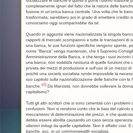
socializzare le banche e quindi a porre l'ultimo mattone pe
completamente ignari del fatto che la natura delle banc
fusione in un'unica banca centrale. Una volta che le ban
trasformata; sarebbero poi in grado di emettere credito 
conosciamo oggi scomparirebbe da sé.
Quando in aggiunta viene nazionalizzata la singola banca
rapporti di mercato scompaiono e tutte le transazioni di
una banca, le sue funzioni specifiche vengono spente, per
nome "Banca" venga mantenuto, che il Supremo Consiglio 
Amministrazione della Banca, e che tenga i suoi incontr
una banca; non soddisfa nessuna di quelle funzioni che 
privata dei mezzi di produzione e sull'uso di un mezzo di
poiché una società socialista rende impossibile la necessi
suo capitolo sulla nazionalizzazione delle banche con la fra
[3]
banche."
Da Marxista, non dovrebbe sollevare la domand
capitalismo?
Tutti gli altri scrittori che si sono cimentati con i proble
confusioni. Non si rendono conto che le basi del calcolo
meccanismo di determinazione dei prezzi, e che qualcosa 
debba essere abolita causando un caos senza speranza. L
ulteriori indugi da quelle capitaliste. Non è affatto così.
banche, ecc. in un commonwealth socialista.