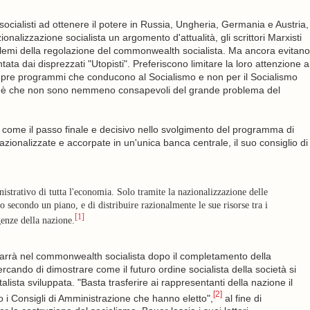
socialisti ad ottenere il potere in Russia, Ungheria, Germania e Austria,
alizzazione socialista un argomento d'attualità, gli scrittori Marxisti
blemi della regolazione del commonwealth socialista. Ma ancora evitano
tata dai disprezzati "Utopisti". Preferiscono limitare la loro attenzione a
empre programmi che conducono al Socialismo e non per il Socialismo
ritti è che non sono nemmeno consapevoli del grande problema del
come il passo finale e decisivo nello svolgimento del programma di
azionalizzate e accorpate in un'unica banca centrale, il suo consiglio di
strativo di tutta l'economia. Solo tramite la nazionalizzazione delle
ro secondo un piano, e di distribuire razionalmente le sue risorse tra i
[1]
genze della nazione.
arrà nel commonwealth socialista dopo il completamento della
rcando di dimostrare come il futuro ordine socialista della società si
lista sviluppata. "Basta trasferire ai rappresentanti della nazione il
[2]
so i Consigli di Amministrazione che hanno eletto",
al fine di