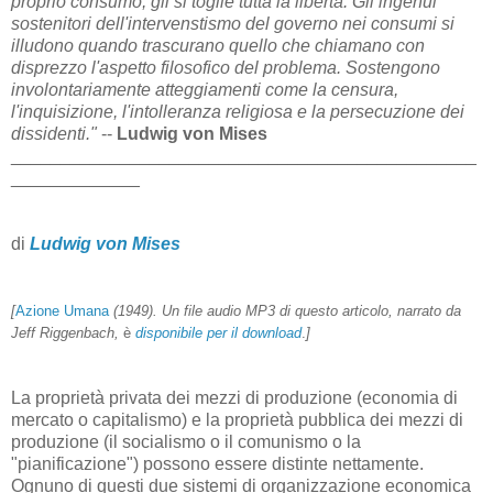
proprio consumo
,
gli si toglie tutta la libertà.
Gli ingenui
sostenitori
dell'intervenstismo
del governo
nei consumi
si
illudono
quando
trascurano
quello
che
chiamano
con
disprezzo
l'aspetto filosofico
del problema.
Sostengono
involontariamente
atteggiamenti come la
censura
,
l'
inquisizione,
l'intolleranza religiosa
e
la persecuzione dei
dissidenti
."
--
Ludwig von Mises
_______________________________________________
_____________
di
Ludwig von Mises
[
Azione Umana
(1949). Un file audio MP3 di questo articolo, narrato da
Jeff Riggenbach,
è
disponibile per il download
.
]
La proprietà privata dei mezzi di produzione (economia di
mercato o capitalismo) e la proprietà pubblica dei mezzi di
produzione (il socialismo o il comunismo o la
"pianificazione") possono essere distinte nettamente.
Ognuno di questi due sistemi di organizzazione economica