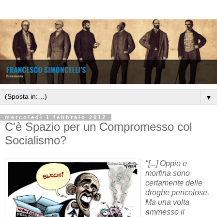
▼
mercoledì 1 febbraio 2012
C'è Spazio per un Compromesso col
Socialismo?
"
[...]
Oppio e
morfina
sono
certamente
delle
droghe pericolose
.
Ma una volta
ammesso
il