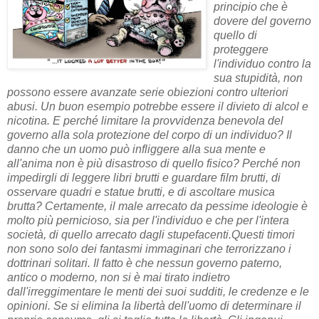
principio
che
è
dovere
del governo
quello di
proteggere
l'individuo
contro la
sua
stupidità
,
non
possono essere
avanzate
serie obiezioni
contro
ulteriori
abusi
.
Un
buon esempio
potrebbe essere il divieto
di alcol e
nicotina.
E perché
limitare
la provvidenza
benevola
del
governo alla sola protezione
del corpo
di un individuo
?
Il
danno
che un uomo può
infliggere
alla sua
mente e
all'anima
non è più disastroso
di quello fisico
?
Perché non
impedirgli di
leggere libri
brutti e guardare
film brutti
,
di
osservare quadri
e statue
brutti,
e
di ascoltare
musica
brutta
?
Certamente, il male
arrecato da
pessime ideologie
è
molto più
pernicioso
,
sia per l'individuo
e
che per l'intera
società
,
di quello
arrecato dagli
stupefacenti
.
Questi timori
non sono
solo
dei fantasmi
immaginari
che terrorizzano i
dottrinari
solitari.
Il fatto
è che nessun governo
paterno
,
antico o moderno
,
non si è mai tirato indietro
da
ll'
irreggimentare
le menti dei suoi sudditi
,
le credenze e
le
opinioni.
Se si
elimina
la libertà dell'uomo
di determinare
il