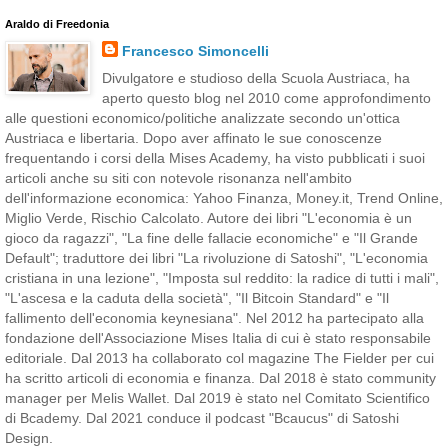
Araldo di Freedonia
Francesco Simoncelli
Divulgatore e studioso della Scuola Austriaca, ha
aperto questo blog nel 2010 come approfondimento
alle questioni economico/politiche analizzate secondo un'ottica
Austriaca e libertaria. Dopo aver affinato le sue conoscenze
frequentando i corsi della Mises Academy, ha visto pubblicati i suoi
articoli anche su siti con notevole risonanza nell'ambito
dell'informazione economica: Yahoo Finanza, Money.it, Trend Online,
Miglio Verde, Rischio Calcolato. Autore dei libri "L'economia è un
gioco da ragazzi", "La fine delle fallacie economiche" e "Il Grande
Default"; traduttore dei libri "La rivoluzione di Satoshi", "L'economia
cristiana in una lezione", "Imposta sul reddito: la radice di tutti i mali",
"L'ascesa e la caduta della società", "Il Bitcoin Standard" e "Il
fallimento dell'economia keynesiana". Nel 2012 ha partecipato alla
fondazione dell'Associazione Mises Italia di cui è stato responsabile
editoriale. Dal 2013 ha collaborato col magazine The Fielder per cui
ha scritto articoli di economia e finanza. Dal 2018 è stato community
manager per Melis Wallet. Dal 2019 è stato nel Comitato Scientifico
di Bcademy. Dal 2021 conduce il podcast "Bcaucus" di Satoshi
Design.