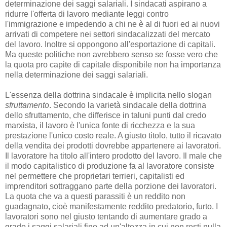
determinazione dei saggi salariali. I sindacati aspirano a
ridurre l'offerta di lavoro mediante leggi contro
l'immigrazione e impedendo a chi ne è al di fuori ed ai nuovi
arrivati di competere nei settori sindacalizzati del mercato
del lavoro. Inoltre si oppongono all'esportazione di capitali.
Ma queste politiche non avrebbero senso se fosse vero che
la quota pro capite di capitale disponibile non ha importanza
nella determinazione dei saggi salariali.
L'essenza della dottrina sindacale è implicita nello slogan
sfruttamento
. Secondo la varietà sindacale della dottrina
dello sfruttamento, che differisce in taluni punti dal credo
marxista, il lavoro è l'unica fonte di ricchezza e la sua
prestazione l'unico costo reale. A giusto titolo, tutto il ricavato
della vendita dei prodotti dovrebbe appartenere ai lavoratori.
Il lavoratore ha titolo all'intero prodotto del lavoro. Il male che
il modo capitalistico di produzione fa al lavoratore consiste
nel permettere che proprietari terrieri, capitalisti ed
imprenditori sottraggano parte della porzione dei lavoratori.
La quota che va a questi parassiti è un reddito non
guadagnato, cioè manifestamente reddito predatorio, furto. I
lavoratori sono nel giusto tentando di aumentare grado a
grado i saggi salariali fino ad un'altezza in cui non resti nulla