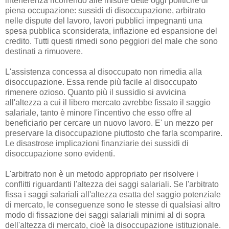
interferenza ricorrendo alle misure dette oggi politiche di
piena occupazione: sussidi di disoccupazione, arbitrato
nelle dispute del lavoro, lavori pubblici impegnanti una
spesa pubblica sconsiderata, inflazione ed espansione del
credito. Tutti questi rimedi sono peggiori del male che sono
destinati a rimuovere.
L'assistenza concessa al disoccupato non rimedia alla
disoccupazione. Essa rende più facile al disoccupato
rimenere ozioso. Quanto più il sussidio si avvicina
all'altezza a cui il libero mercato avrebbe fissato il saggio
salariale, tanto è minore l'incentivo che esso offre al
beneficiario per cercare un nuovo lavoro. E' un mezzo per
preservare la disoccupazione piuttosto che farla scomparire.
Le disastrose implicazioni finanziarie dei sussidi di
disoccupazione sono evidenti.
L'arbitrato non è un metodo appropriato per risolvere i
conflitti riguardanti l'altezza dei saggi salariali. Se l'arbitrato
fissa i saggi salariali all'altezza esatta del saggio potenziale
di mercato, le conseguenze sono le stesse di qualsiasi altro
modo di fissazione dei saggi salariali minimi al di sopra
dell'altezza di mercato, cioè la disoccupazione istituzionale.