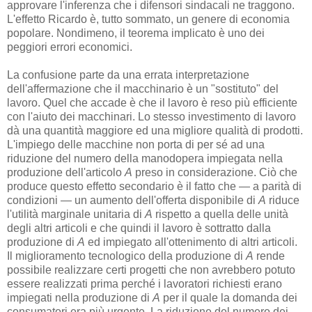
approvare l'inferenza che i difensori sindacali ne traggono.
L'effetto Ricardo è, tutto sommato, un genere di economia
popolare. Nondimeno, il teorema implicato è uno dei
peggiori errori economici.
La confusione parte da una errata interpretazione
dell'affermazione che il macchinario è un "sostituto" del
lavoro. Quel che accade è che il lavoro è reso più efficiente
con l'aiuto dei macchinari. Lo stesso investimento di lavoro
dà una quantità maggiore ed una migliore qualità di prodotti.
L'impiego delle macchine non porta di per sé ad una
riduzione del numero della manodopera impiegata nella
produzione dell'articolo
A
preso in considerazione. Ciò che
produce questo effetto secondario è il fatto che — a parità di
condizioni — un aumento dell'offerta disponibile di
A
riduce
l'utilità marginale unitaria di
A
rispetto a quella delle unità
degli altri articoli e che quindi il lavoro è sottratto dalla
produzione di
A
ed impiegato all'ottenimento di altri articoli.
Il miglioramento tecnologico della produzione di
A
rende
possibile realizzare certi progetti che non avrebbero potuto
essere realizzati prima perché i lavoratori richiesti erano
impiegati nella produzione di
A
per il quale la domanda dei
consumatori era più urgente. La riduzione del numero dei