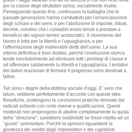
per la classe degli sfruttatori oziosi, socialmente inutile.
Perseguendo questo fine, continuano la battaglia che le
passate generazioni hanno combattuto per l'emancipazione
degli schiavi e dei servi; e per l'abolizione di imposte, tributi,
decime, corvées che i contadini erano tenuti a prestare a
beneficio dei signori terrieri aristocratici. Il movimento del
lavoro è lotta per la libertà e l'uguaglianza, e per
l'affermazione degli inalienabili diritti dell'uomo. La sua
vittoria definitiva è fuori dubbio, perché l'evoluzione storica
tende inevitabilmente ad eliminare tutti i privilegi di classe e
ad affermare saldamente la libertà e l'uguaglianza. I tentativi
dei datori reazionari di fermare il progresso sono destinati a
fallire.
Tali sono i dogmi della dottrina sociale d'oggi. E' vero che
taluni, sebbene perfettamente d'accordo con queste idee
filosofiche, sostengono le conclusioni pratiche derivate dai
radicali soltanto con certe riserve e qualificazioni. Questi
moderati non propongono di abolire completamente la quota
della "direzione"; sarebbero soddisfatti se fosse ridotta ad un
"giusto" ammontare. Poiché le opinioni riguardanti la
giustezza dei redditi degli imprenditori e dei capitalisti