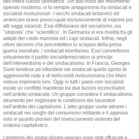
dell'intera classe lavoratrice. Sin dall'inizio del movimento
operaio moderno, vi fu sempre antagonismo tra sindacati e
socialisti rivoluzionari. I vecchi sindacati britannici ed
americani erano preoccupati esclusivamente di imporre più
alti saggi salariali. Essi diffidavano del socialismo, sia
"utopista" che "scientifico". In Germania vi era rivalità fra gli
adepti del credo marxista ed i capi sindacali. Infine, negli
ultimi decenni che precedettero lo scoppio della prima
guerra mondiale, i sindacati trionfarono. Essi convertirono
virtualmente il partito socialdemocratico ai principi
dell'interventismo e del sindacalismo. In Francia, Georges
Sorel tendeva ad infondere nei sindacati quello spirito di
aggressività rude e di bellicosità rivoluzionaria che Marx
voleva imprimere loro. Oggi in tutti i paesi non socialisti
esiste un conflitto manifesto tra due fazioni inconciliabili
nell'ambito sindacale. Un gruppo considera il sindacalismo
strumento per migliorare le condizioni dei lavoratori
nell'ambito del capitalismo. L'altro gruppo vuole attrarre i
sindacati nei ranghi del comunismo militante e li approva
solo in quanto pionieri del rovesciamento violento del
sistema capitalistico.
I problemi del sindacalismo operaio sono stati offuscati e