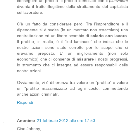
conseguire un profitto. Il profitto identicato con il
plusvalore
diventa il frutto illegittimo dello sfruttamento del capitalista
sul lavoratore.
C'è un fatto da considerare però. Tra l'imprenditore e il
dipendente si è svolta (in un mercato non ostacolato) una
contrattazione ed un libero scambio di
salario con lavoro
.
Il profitto, in realtà, è il "led luminoso" che indica che le
nostre azioni sono state corrette per lo scopo che ci
eravamo preposto. E' un miglioramento (non solo
economico) che ci consente di
misurare
i nostri progressi,
lo strumento che ci insegna ad essere responsabili delle
nostre azioni.
Ovviamente, vi è differenza tra volere un “profitto” e volere
un “profitto massimizzato ad ogni costo, commettendo
anche azioni criminali”.
Rispondi
Anonimo
21 febbraio 2012 alle ore 17:50
Ciao Johnny,