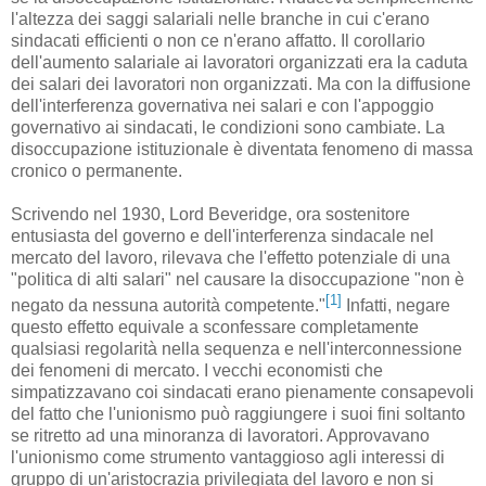
l'altezza dei saggi salariali nelle branche in cui c'erano
sindacati efficienti o non ce n'erano affatto. Il corollario
dell'aumento salariale ai lavoratori organizzati era la caduta
dei salari dei lavoratori non organizzati. Ma con la diffusione
dell'interferenza governativa nei salari e con l'appoggio
governativo ai sindacati, le condizioni sono cambiate. La
disoccupazione istituzionale è diventata fenomeno di massa
cronico o permanente.
Scrivendo nel 1930, Lord Beveridge, ora sostenitore
entusiasta del governo e dell'interferenza sindacale nel
mercato del lavoro, rilevava che l'effetto potenziale di una
"politica di alti salari" nel causare la disoccupazione "non è
[1]
negato da nessuna autorità competente."
Infatti, negare
questo effetto equivale a sconfessare completamente
qualsiasi regolarità nella sequenza e nell'interconnessione
dei fenomeni di mercato. I vecchi economisti che
simpatizzavano coi sindacati erano pienamente consapevoli
del fatto che l'unionismo può raggiungere i suoi fini soltanto
se ritretto ad una minoranza di lavoratori. Approvavano
l'unionismo come strumento vantaggioso agli interessi di
gruppo di un'aristocrazia privilegiata del lavoro e non si