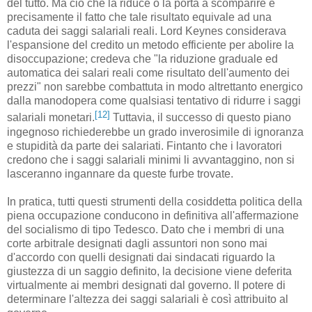
del tutto. Ma ciò che la riduce o la porta a scomparire è
precisamente il fatto che tale risultato equivale ad una
caduta dei saggi salariali reali. Lord Keynes considerava
l'espansione del credito un metodo efficiente per abolire la
disoccupazione; credeva che "la riduzione graduale ed
automatica dei salari reali come risultato dell'aumento dei
prezzi" non sarebbe combattuta in modo altrettanto energico
dalla manodopera come qualsiasi tentativo di ridurre i saggi
[12]
salariali monetari.
Tuttavia, il successo di questo piano
ingegnoso richiederebbe un grado inverosimile di ignoranza
e stupidità da parte dei salariati. Fintanto che i lavoratori
credono che i saggi salariali minimi li avvantaggino, non si
lasceranno ingannare da queste furbe trovate.
In pratica, tutti questi strumenti della cosiddetta politica della
piena occupazione conducono in definitiva all'affermazione
del socialismo di tipo Tedesco. Dato che i membri di una
corte arbitrale designati dagli assuntori non sono mai
d'accordo con quelli designati dai sindacati riguardo la
giustezza di un saggio definito, la decisione viene deferita
virtualmente ai membri designati dal governo. Il potere di
determinare l'altezza dei saggi salariali è così attribuito al