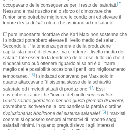
[2]
occupavano delle conseguenze per il resto dei salariati.
Nessuno è mai riuscito nello sforzo di dimostrare che
l'unionismo potrebbe migliorare le condizioni ed elevare il
tenore di vita di
tutti
coloro che aspirano ad un salario.
E' pure importante ricordare che Karl Marx non sostenne che
i sindacati potrebbero elevare il livello medio dei salari.
Secondo lui, "la tendenza generale della produzione
capitalista non è di elevare, ma di ridurre il livello medio dei
salari." Tale essendo la tendenza delle cose, tutto ciò che il
sindacalismo può ottenere riguardo ai salari è di "trarre il
meglio dalle possibilità occasionali per il loro miglioramento
[3]
temporaneo."
I sindacati contavano per Marx solo in
quanto attaccavano "il sistema stesso della schiavitù
[4]
salariale ed i metodi attuali di produzione."
Essi
dovrebbero capire che "invece del motto
conservatore
:
Giusto salario giornaliero per una giusta giornata di lavoro!
,
dovrebbero iscrivere nella loro bandiera la parola d'ordine
[5]
rivoluzionaria
:
Abolizione del sistema salariale!
"
I marxisti
coerenti si opposero sempre ai tentativi di imporre saggi
salariali minimi, in quanto pregiudizievoli agli interessi