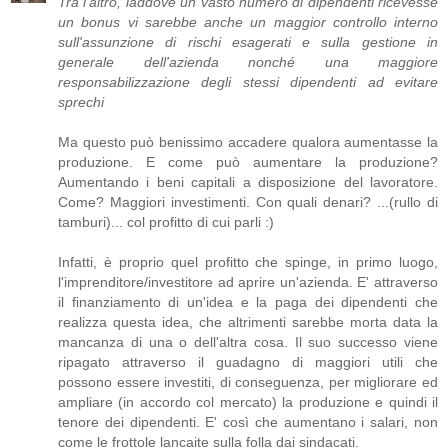
Tra l'altro, laddove un vasto numero di dipendenti ricevesse
un bonus vi sarebbe anche un maggior controllo interno
sull'assunzione di rischi esagerati e sulla gestione in
generale dell'azienda nonché una maggiore
responsabilizzazione degli stessi dipendenti ad evitare
sprechi
Ma questo può benissimo accadere qualora aumentasse la
produzione. E come può aumentare la produzione?
Aumentando i beni capitali a disposizione del lavoratore.
Come? Maggiori investimenti. Con quali denari? ...(rullo di
tamburi)... col profitto di cui parli :)
Infatti, è proprio quel profitto che spinge, in primo luogo,
l'imprenditore/investitore ad aprire un'azienda. E' attraverso
il finanziamento di un'idea e la paga dei dipendenti che
realizza questa idea, che altrimenti sarebbe morta data la
mancanza di una o dell'altra cosa. Il suo successo viene
ripagato attraverso il guadagno di maggiori utili che
possono essere investiti, di conseguenza, per migliorare ed
ampliare (in accordo col mercato) la produzione e quindi il
tenore dei dipendenti. E' così che aumentano i salari, non
come le frottole lancaite sulla folla dai sindacati.