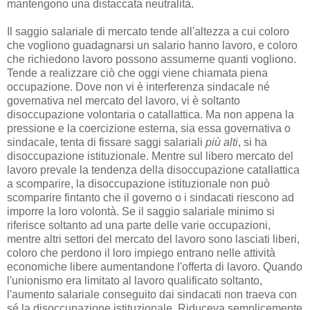
mantengono una distaccata neutralità.
Il saggio salariale di mercato tende all'altezza a cui coloro
che vogliono guadagnarsi un salario hanno lavoro, e coloro
che richiedono lavoro possono assumerne quanti vogliono.
Tende a realizzare ciò che oggi viene chiamata piena
occupazione. Dove non vi è interferenza sindacale né
governativa nel mercato del lavoro, vi è soltanto
disoccupazione volontaria o catallattica. Ma non appena la
pressione e la coercizione esterna, sia essa governativa o
sindacale, tenta di fissare saggi salariali
più alti
, si ha
disoccupazione istituzionale. Mentre sul libero mercato del
lavoro prevale la tendenza della disoccupazione catallattica
a scomparire, la disoccupazione istituzionale non può
scomparire fintanto che il governo o i sindacati riescono ad
imporre la loro volontà. Se il saggio salariale minimo si
riferisce soltanto ad una parte delle varie occupazioni,
mentre altri settori del mercato del lavoro sono lasciati liberi,
coloro che perdono il loro impiego entrano nelle attività
economiche libere aumentandone l'offerta di lavoro. Quando
l'unionismo era limitato al lavoro qualificato soltanto,
l'aumento salariale conseguito dai sindacati non traeva con
sé la disoccupazione istituzionale. Riduceva semplicemente