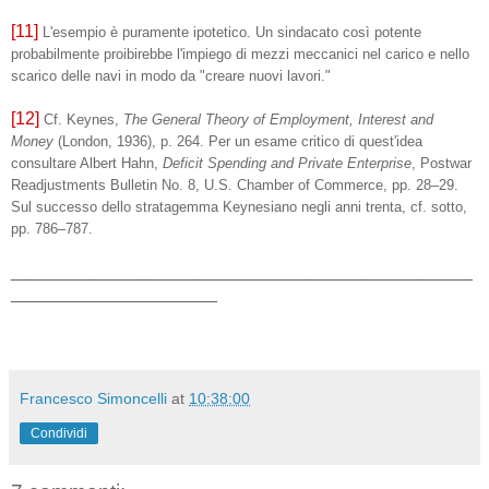
[11]
L'esempio è puramente ipotetico. Un sindacato così potente
probabilmente proibirebbe l'impiego di mezzi meccanici nel carico e nello
scarico delle navi in modo da "creare nuovi lavori."
[12]
Cf. Keynes,
The General Theory of Employment, Interest and
Money
(London, 1936), p. 264. Per un esame critico di quest'idea
consultare Albert Hahn,
Deficit Spending and Private Enterprise
, Postwar
Readjustments Bulletin No. 8, U.S. Chamber of Commerce, pp. 28–29.
Sul successo dello stratagemma Keynesiano negli anni trenta, cf. sotto,
pp. 786–787.
_______________________________________________
_____________________
Francesco Simoncelli
at
10:38:00
Condividi