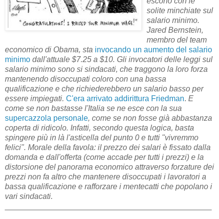
escono con le
solite minchiate sul
salario minimo.
Jared Bernstein,
membro del team
economico di Obama, sta
invocando un aumento del salario
minimo
dall'attuale $7.25 a $10. Gli invocatori delle leggi sul
salario minimo sono si sindacati, che traggono la loro forza
mantenendo disoccupati coloro con una bassa
qualificazione e che richiederebbero un salario basso per
essere impiegati.
C'era arrivato addirittura Friedman
.
E
come se non bastasse l'Italia se ne esce con la sua
supercazzola personale
, come se non fosse già abbastanza
coperta di ridicolo. Infatti, secondo questa logica, basta
spingere più in là l'asticella del punto 0 e tutti "vivremmo
felici". Morale della favola: il prezzo dei salari è fissato dalla
domanda e dall'offerta (come accade per tutti i prezzi) e la
distorsione del panorama economico attraverso forzature dei
prezzi non fa altro che mantenere disoccupati i lavoratori a
bassa qualificazione e rafforzare i mentecatti che popolano i
vari sindacati.
_______________________________________________
____________________