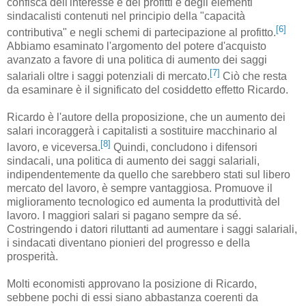
confisca dell'interesse e dei profitti e degli elementi
sindacalisti contenuti nel principio della "capacità
[6]
contributiva" e negli schemi di partecipazione al profitto.
Abbiamo esaminato l'argomento del potere d'acquisto
avanzato a favore di una politica di aumento dei saggi
[7]
salariali oltre i saggi potenziali di mercato.
Ciò che resta
da esaminare è il significato del cosiddetto effetto Ricardo.
Ricardo è l'autore della proposizione, che un aumento dei
salari incoraggerà i capitalisti a sostituire macchinario al
[8]
lavoro, e viceversa.
Quindi, concludono i difensori
sindacali, una politica di aumento dei saggi salariali,
indipendentemente da quello che sarebbero stati sul libero
mercato del lavoro, è sempre vantaggiosa. Promuove il
miglioramento tecnologico ed aumenta la produttività del
lavoro. I maggiori salari si pagano sempre da sé.
Costringendo i datori riluttanti ad aumentare i saggi salariali,
i sindacati diventano pionieri del progresso e della
prosperità.
Molti economisti approvano la posizione di Ricardo,
sebbene pochi di essi siano abbastanza coerenti da