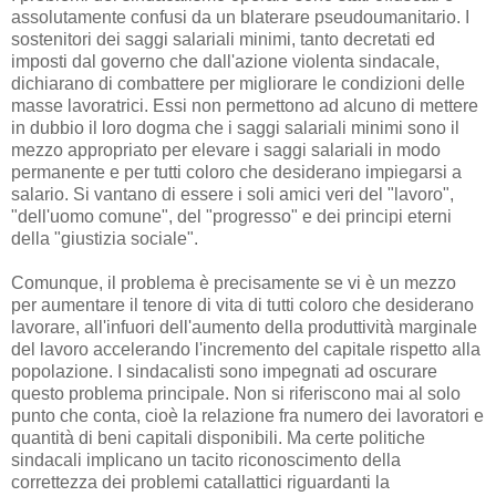
assolutamente confusi da un blaterare pseudoumanitario. I
sostenitori dei saggi salariali minimi, tanto decretati ed
imposti dal governo che dall'azione violenta sindacale,
dichiarano di combattere per migliorare le condizioni delle
masse lavoratrici. Essi non permettono ad alcuno di mettere
in dubbio il loro dogma che i saggi salariali minimi sono il
mezzo appropriato per elevare i saggi salariali in modo
permanente e per tutti coloro che desiderano impiegarsi a
salario. Si vantano di essere i soli amici veri del "lavoro",
"dell'uomo comune", del "progresso" e dei principi eterni
della "giustizia sociale".
Comunque, il problema è precisamente se vi è un mezzo
per aumentare il tenore di vita di tutti coloro che desiderano
lavorare, all'infuori dell'aumento della produttività marginale
del lavoro accelerando l'incremento del capitale rispetto alla
popolazione. I sindacalisti sono impegnati ad oscurare
questo problema principale. Non si riferiscono mai al solo
punto che conta, cioè la relazione fra numero dei lavoratori e
quantità di beni capitali disponibili. Ma certe politiche
sindacali implicano un tacito riconoscimento della
correttezza dei problemi catallattici riguardanti la