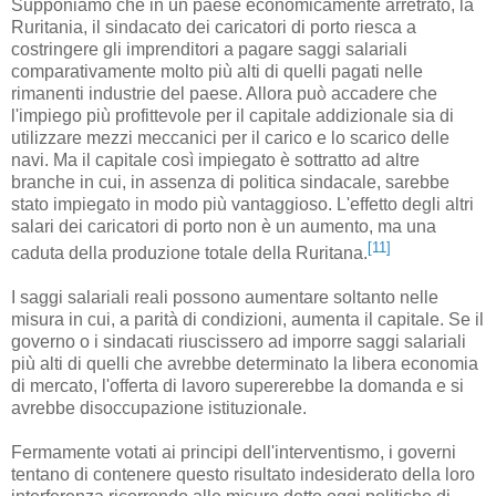
Supponiamo che in un paese economicamente arretrato, la
Ruritania, il sindacato dei caricatori di porto riesca a
costringere gli imprenditori a pagare saggi salariali
comparativamente molto più alti di quelli pagati nelle
rimanenti industrie del paese. Allora può accadere che
l'impiego più profittevole per il capitale addizionale sia di
utilizzare mezzi meccanici per il carico e lo scarico delle
navi. Ma il capitale così impiegato è sottratto ad altre
branche in cui, in assenza di politica sindacale, sarebbe
stato impiegato in modo più vantaggioso. L'effetto degli altri
salari dei caricatori di porto non è un aumento, ma una
[11]
caduta della produzione totale della Ruritana.
I saggi salariali reali possono aumentare soltanto nelle
misura in cui, a parità di condizioni, aumenta il capitale. Se il
governo o i sindacati riuscissero ad imporre saggi salariali
più alti di quelli che avrebbe determinato la libera economia
di mercato, l'offerta di lavoro supererebbe la domanda e si
avrebbe disoccupazione istituzionale.
Fermamente votati ai principi dell'interventismo, i governi
tentano di contenere questo risultato indesiderato della loro