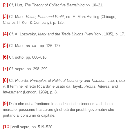
[2]
Cf, Hutt,
The Theory of Collective Bargaining
pp. 10–21.
[3]
Cf. Marx,
Value, Price and Profit
, ed. E. Marx Aveling (Chicago,
Charles H. Kerr & Company), p. 125.
[4]
Cf. A. Lozovsky,
Marx and the Trade Unions
(New York, 1935), p. 17.
[5]
Cf. Marx,
op. cit.
, pp. 126–127.
[6]
Cf. sotto, pp. 800–816.
[7]
Cf. sopra, pp. 298–299.
[8]
Cf.
Ricardo, Principles of Political Economy and Taxation
, cap, i, sez.
v. Il termine "effetto Ricardo" è usato da Hayek,
Profits, Interest and
Investment
(London, 1939), p. 8.
[9]
Dato che qui affrontiamo le condizioni di un'economia di libero
mercato, possiamo trascurare gli effetti dei prestiti governativi che
portano al consumo di capitale.
[10]
Vedi sopra, pp. 519–520.