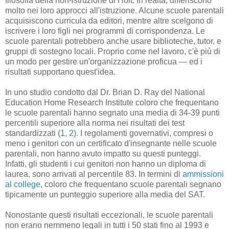
filosofia della non-istruzione di Holt. In realtà, differiscono
molto nei loro approcci all'istruzione. Alcune scuole parentali
acquisiscono curricula da editori, mentre altre scelgono di
iscrivere i loro figli nei programmi di corrispondenza. Le
scuole parentali potrebbero anche usare biblioteche, tutor, e
gruppi di sostegno locali. Proprio come nel lavoro, c'è più di
un modo per gestire un'organizzazione proficua — ed i
risultati supportano quest'idea.
In uno studio condotto dal Dr. Brian D. Ray del National
Education Home Research Institute coloro che frequentano
le scuole parentali hanno segnato una media di 34-39 punti
percentili superiore alla norma nei risultati dei test
standardizzati (
1
,
2
). I regolamenti governativi, compresi o
meno i genitori con un certificato d'insegnante nelle scuole
parentali, non hanno avuto impatto su questi punteggi.
Infatti, gli studenti i cui genitori non hanno un diploma di
laurea, sono arrivati al percentile 83. In termini di
ammissioni
al college
, coloro che frequentano scuole parentali segnano
tipicamente un punteggio superiore alla media del SAT.
Nonostante questi risultati eccezionali, le scuole parentali
non erano nemmeno legali in tutti i 50 stati fino al 1993 e