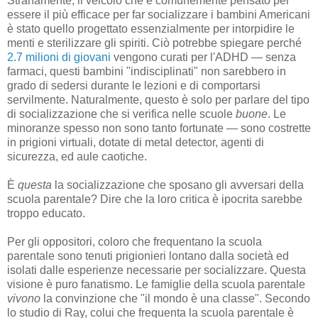
Stranamente, il veicolo che è comunemente pensato per
essere il più efficace per far socializzare i bambini Americani
è stato quello progettato essenzialmente per intorpidire le
menti e sterilizzare gli spiriti. Ciò potrebbe spiegare perché
2.7 milioni di giovani
vengono curati per l'ADHD — senza
farmaci, questi bambini "indisciplinati" non sarebbero in
grado di sedersi durante le lezioni e di comportarsi
servilmente. Naturalmente, questo è solo per parlare del tipo
di socializzazione che si verifica nelle scuole
buone
. Le
minoranze spesso non sono tanto fortunate — sono costrette
in prigioni virtuali, dotate di metal detector, agenti di
sicurezza, ed aule caotiche.
È
questa
la socializzazione che sposano gli avversari della
scuola parentale? Dire che la loro critica è ipocrita sarebbe
troppo educato.
Per gli oppositori, coloro che frequentano la scuola
parentale sono tenuti prigionieri lontano dalla società ed
isolati dalle esperienze necessarie per socializzare. Questa
visione è puro fanatismo. Le famiglie della scuola parentale
vivono
la convinzione che "il mondo è una classe". Secondo
lo studio di Ray, colui che frequenta la scuola parentale è