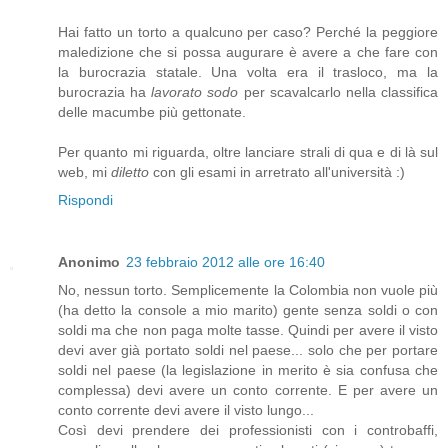
Hai fatto un torto a qualcuno per caso? Perché la peggiore
maledizione che si possa augurare è avere a che fare con
la burocrazia statale. Una volta era il trasloco, ma la
burocrazia ha
lavorato sodo
per scavalcarlo nella classifica
delle macumbe più gettonate.
Per quanto mi riguarda, oltre lanciare strali di qua e di là sul
web, mi
diletto
con gli esami in arretrato all'università :)
Rispondi
Anonimo
23 febbraio 2012 alle ore 16:40
No, nessun torto. Semplicemente la Colombia non vuole più
(ha detto la console a mio marito) gente senza soldi o con
soldi ma che non paga molte tasse. Quindi per avere il visto
devi aver già portato soldi nel paese... solo che per portare
soldi nel paese (la legislazione in merito è sia confusa che
complessa) devi avere un conto corrente. E per avere un
conto corrente devi avere il visto lungo...
Così devi prendere dei professionisti con i controbaffi,