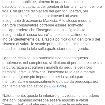
Le scuole pubbliche, almeno in una certa misura,
ostacolano la capacità dei genitori di formare i valori dei loro
figli. Con grande dispiacere dei genitori libertari, per
esempio, i loro figli possono ritrovarsi ad avere un
insegnante di economia Marxista. Allo stesso modo, un
genitore conservatore potrebbe essere sconvolto
nell'apprendere che l'insegnante di suo figlio/a sta
insegnando il "sesso sicuro" al posto dell'astinenza.
Indipendentemente dalla fascia politica di un genitore o del
sistema di valori, le scuole pubbliche, in ultima analisi,
macchieranno la tela sulla quale stanno dipingendo.
I genitori della scuola parentale riconoscono questo
problema e, nel complesso, si rifiutano di permettere che sia
la burocrazia a scegliere i modelli da seguire per i loro
bambini. Infatti, il 36% cita l'istruzione religiosa o morale
come la ragione più importante per la scuola parentale,
mentre il 21% è essenzialmente guidato da preoccupazioni
per l'ambiente scolastico.
[
Scarica il PDF
]
Naturalmente, questo fa infuriare gli avversari che credono
che ogni bambino dovrebbe essere esposto a valori
"progressisti", e si sforzano di regolare le scuole parentali