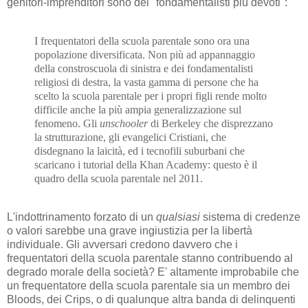
genitori-imprenditori sono dei "fondamentalisti più devoti":
I frequentatori della scuola parentale sono ora una
popolazione diversificata. Non più ad appannaggio
della constroscuola di sinistra e dei fondamentalisti
religiosi di destra, la vasta gamma di persone che ha
scelto la scuola parentale per i propri figli rende molto
difficile anche la più ampia generalizzazione sul
fenomeno. Gli
unschooler
di Berkeley che disprezzano
la strutturazione, gli evangelici Cristiani, che
disdegnano la laicità, ed i tecnofili suburbani che
scaricano i tutorial della Khan Academy: questo è il
quadro della scuola parentale nel 2011.
L'indottrinamento forzato di un
qualsiasi
sistema di credenze
o valori sarebbe una grave ingiustizia per la libertà
individuale. Gli avversari credono davvero che i
frequentatori della scuola parentale stanno contribuendo al
degrado morale della società? E' altamente improbabile che
un frequentatore della scuola parentale sia un membro dei
Bloods, dei Crips, o di qualunque altra banda di delinquenti