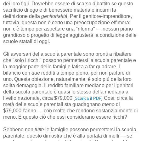
dei loro figli. Dovrebbe essere di scarso dibattito se questo
sacrificio di ego e di benessere materiale incarni la
definizione della
genitorialità
. Per il genitore-imprenditore,
tuttavia, questa non è certo una preoccupazione effimera:
non c'è tempo per aspettare una "riforma" — nessun piano
grandioso o progetto di legge aggiusterà la condizione delle
scuole statali di oggi.
Gli avversari della scuola parentale sono pronti a ribattere
che "solo i ricchi" possono permettersi la scuola parentale e
la maggior parte delle famiglie fatica a far quadrare il
bilancio con
due
redditi a tempo pieno, per non parlare di
uno. Questa obiezione, naturalmente, è solo più della loro
solita demagogia. Il reddito familiare mediano per i genitori
della sucola parentale è quasi lo stesso della mediana a
livello nazionale, circa $79,000.
Così, circa la
[
Scarica il PDF
]
metà delle scuole parentali sta guadagnano
meno
di
$79,000 l'anno — con molte che rendono sostanzialmente di
meno. È questo ciò che essi considerano essere ricchi?
Sebbene non
tutte
le famiglie possono permettersi la scuola
parentale, questo dimostra che è alla portata di molti — se