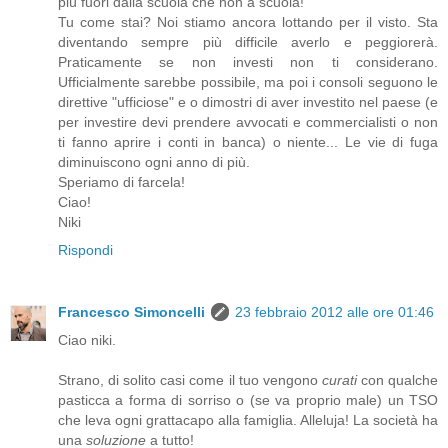
più fuori dalla scuola che non a scuola!
Tu come stai? Noi stiamo ancora lottando per il visto. Sta
diventando sempre più difficile averlo e peggiorerà.
Praticamente se non investi non ti considerano.
Ufficialmente sarebbe possibile, ma poi i consoli seguono le
direttive "ufficiose" e o dimostri di aver investito nel paese (e
per investire devi prendere avvocati e commercialisti o non
ti fanno aprire i conti in banca) o niente... Le vie di fuga
diminuiscono ogni anno di più.
Speriamo di farcela!
Ciao!
Niki
Rispondi
Francesco Simoncelli
23 febbraio 2012 alle ore 01:46
Ciao niki.
Strano, di solito casi come il tuo vengono
curati
con qualche
pasticca a forma di sorriso o (se va proprio male) un TSO
che leva ogni grattacapo alla famiglia. Alleluja! La società ha
una
soluzione
a tutto!