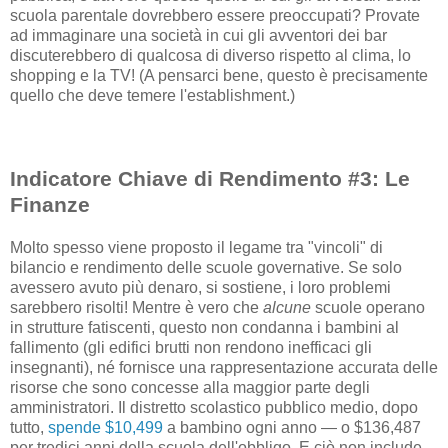
scuola parentale dovrebbero essere preoccupati? Provate
ad immaginare una società in cui gli avventori dei bar
discuterebbero di qualcosa di diverso rispetto al clima, lo
shopping e la TV! (A pensarci bene, questo è precisamente
quello che deve temere l'establishment.)
Indicatore Chiave di Rendimento #3: Le
Finanze
Molto spesso viene proposto il legame tra "vincoli" di
bilancio e rendimento delle scuole governative. Se solo
avessero avuto più denaro, si sostiene, i loro problemi
sarebbero risolti! Mentre è vero che
alcune
scuole operano
in strutture fatiscenti, questo non condanna i bambini al
fallimento (gli edifici brutti non rendono inefficaci gli
insegnanti), né fornisce una rappresentazione accurata delle
risorse che sono concesse alla maggior parte degli
amministratori. Il distretto scolastico pubblico medio, dopo
tutto,
spende $10,499
a bambino ogni anno — o $136,487
per tredici anni della scuola dell'obbligo. E ciò non include