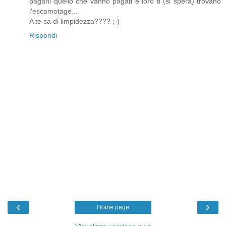
pagarli quello che vanno pagati e loro ti (si spera) trovano
l'escamotage...
A te sa di limpidezza???? ;-)
Rispondi
‹
›
Home page