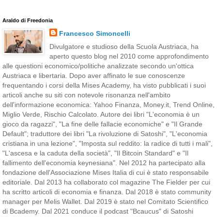
Araldo di Freedonia
Francesco Simoncelli
Divulgatore e studioso della Scuola Austriaca, ha
aperto questo blog nel 2010 come approfondimento
alle questioni economico/politiche analizzate secondo un'ottica
Austriaca e libertaria. Dopo aver affinato le sue conoscenze
frequentando i corsi della Mises Academy, ha visto pubblicati i suoi
articoli anche su siti con notevole risonanza nell'ambito
dell'informazione economica: Yahoo Finanza, Money.it, Trend Online,
Miglio Verde, Rischio Calcolato. Autore dei libri "L'economia è un
gioco da ragazzi", "La fine delle fallacie economiche" e "Il Grande
Default"; traduttore dei libri "La rivoluzione di Satoshi", "L'economia
cristiana in una lezione", "Imposta sul reddito: la radice di tutti i mali",
"L'ascesa e la caduta della società", "Il Bitcoin Standard" e "Il
fallimento dell'economia keynesiana". Nel 2012 ha partecipato alla
fondazione dell'Associazione Mises Italia di cui è stato responsabile
editoriale. Dal 2013 ha collaborato col magazine The Fielder per cui
ha scritto articoli di economia e finanza. Dal 2018 è stato community
manager per Melis Wallet. Dal 2019 è stato nel Comitato Scientifico
di Bcademy. Dal 2021 conduce il podcast "Bcaucus" di Satoshi