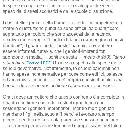
le spese di capitale e di ricerca e lo sviluppo che viene
speso dai distretti scolastici e dalle scuole d'istruzione.
I costi dello spreco, della burocrazia e dell'incompetenza in
materia di istruzione pubblica sono difficili da quantificare,
soprattutto per coloro che sono accecati dalla retorica
emotiva (ad esempio, "I tagli di bilancio danneggiano i nostri
bambini!"). I guardiani dei "nostri" bambini dovrebbero
essere informati, tuttavia, che i genitori-imprenditori
spendono in media — sentite questa —
meno di $600 l'anno
a bambino
.
Un'inezia rispetto alle spese delle
[
Scarica il PDF
]
scuole governative. Naturalmente, le scuole parentali non
hanno spese incrementative per cose come edifici, palestre,
ed amministratori inutili — ed è proprio questo il punto.
Una
buona educazione non richiede l'abbondanza di risorse.
Ora si deve ammettere che questo confronto è incompleto in
quanto non tiene conto del costo d'opportunità che
sostengono i genitori-imprenditori. Mentre molti genitori
mandano i figli nella scuola "libera" e lavorano a tempo
pieno, i genitori della scuola parentale spesso rinunciano
alla carriera per investire tempo ed energia scarsi nel futuro