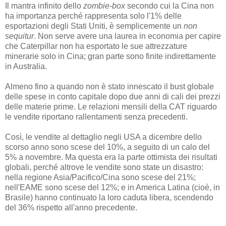
Il mantra infinito dello
zombie-box
secondo cui la Cina non
ha importanza perché rappresenta solo l'1% delle
esportazioni degli Stati Uniti, è semplicemente un
non
sequitur
. Non serve avere una laurea in economia per capire
che Caterpillar non ha esportato le sue attrezzature
minerarie solo in Cina; gran parte sono finite indirettamente
in Australia.
Almeno fino a quando non è stato innescato il bust globale
delle spese in conto capitale dopo due anni di cali dei prezzi
delle materie prime. Le relazioni mensili della CAT riguardo
le vendite riportano rallentamenti senza precedenti.
Così, le vendite al dettaglio negli USA a dicembre dello
scorso anno sono scese del 10%, a seguito di un calo del
5% a novembre. Ma questa era la parte ottimista dei risultati
globali, perché altrove le vendite sono state un disastro:
nella regione Asia/Pacifico/Cina sono scese del 21%;
nell'EAME sono scese del 12%; e in America Latina (cioè, in
Brasile) hanno continuato la loro caduta libera, scendendo
del 36% rispetto all'anno precedente.