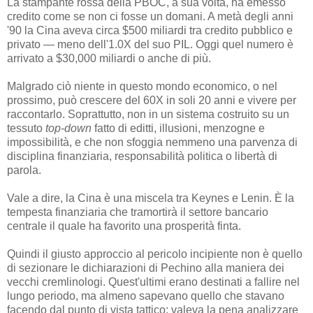
La stampante rossa della PBOC, a sua volta, ha emesso
credito come se non ci fosse un domani. A metà degli anni
'90 la Cina aveva circa $500 miliardi tra credito pubblico e
privato — meno dell'1.0X del suo PIL. Oggi quel numero è
arrivato a $30,000 miliardi o anche di più.
Malgrado ciò niente in questo mondo economico, o nel
prossimo, può crescere del 60X in soli 20 anni e vivere per
raccontarlo. Soprattutto, non in un sistema costruito su un
tessuto
top-down
fatto di editti, illusioni, menzogne e
impossibilità, e che non sfoggia nemmeno una parvenza di
disciplina finanziaria, responsabilità politica o libertà di
parola.
Vale a dire, la Cina è una miscela tra Keynes e Lenin. È la
tempesta finanziaria che tramortirà il settore bancario
centrale il quale ha favorito una prosperità finta.
Quindi il giusto approccio al pericolo incipiente non è quello
di sezionare le dichiarazioni di Pechino alla maniera dei
vecchi cremlinologi. Quest'ultimi erano destinati a fallire nel
lungo periodo, ma almeno sapevano quello che stavano
facendo dal punto di vista tattico; valeva la pena analizzare