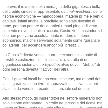
In breve, il rovescio della medaglia della gigantesca bolla
del credito cinese è rappresentato dal
malinvestment
delle
risorse economiche — manodopera, materie prime e beni di
capitale. Infatti anche le porcilaie sono state rivestite di
rame, per non parlare dei quartieri urbani pingui di vetro,
cemento e rivestimenti in acciaio. Costruzioni mastodontiche
che non potevano assolutamente rendere un ritorno
economico, ma che servivano solamente come "garanzie
collaterali" per accendere ancor più "prestiti".
La Cina s'è diretta verso il burrone economico a botte di
prestiti e costruzioni folli. In sostanza, si tratta di un
gigantesco sistema di
re-hypothecation
dove il "debito" di
ogni persona diventa "l'attivo" dell'altra.
Così, i governi locali hanno entrate scarse, ma enormi debiti
la cui garanzia sono terreni sopravvalutati — valutazioni
stabilite da vendite precedenti finanziate col debito.
Allo stesso modo, gli imprenditori nel settore minerario non
solo stanno affrontando un crollo dei prezzi e dei ricavi, ma
anche un'impennata a doppia cifra dei tassi d'interesse sui