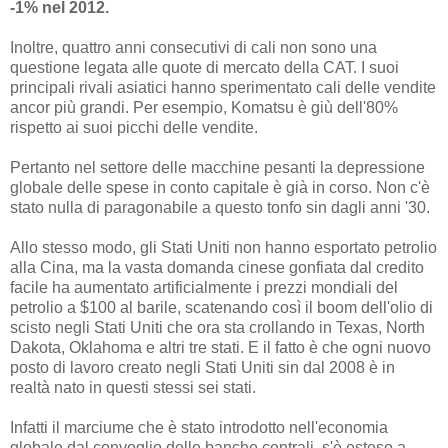
-1% nel 2012.
Inoltre, quattro anni consecutivi di cali non sono una
questione legata alle quote di mercato della CAT. I suoi
principali rivali asiatici hanno sperimentato cali delle vendite
ancor più grandi. Per esempio, Komatsu è giù dell'80%
rispetto ai suoi picchi delle vendite.
Pertanto nel settore delle macchine pesanti la depressione
globale delle spese in conto capitale è già in corso. Non c'è
stato nulla di paragonabile a questo tonfo sin dagli anni '30.
Allo stesso modo, gli Stati Uniti non hanno esportato petrolio
alla Cina, ma la vasta domanda cinese gonfiata dal credito
facile ha aumentato artificialmente i prezzi mondiali del
petrolio a $100 al barile, scatenando così il boom dell'olio di
scisto negli Stati Uniti che ora sta crollando in Texas, North
Dakota, Oklahoma e altri tre stati. E il fatto è che ogni nuovo
posto di lavoro creato negli Stati Uniti sin dal 2008 è in
realtà nato in questi stessi sei stati.
Infatti il marciume che è stato introdotto nell'economia
globale dal convoglio delle banche centrali, s'è esteso a