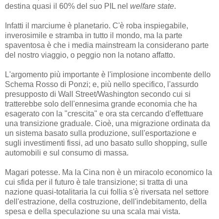
destina quasi il 60% del suo PIL nel
welfare state
.
Infatti il marciume è planetario. C'è roba inspiegabile,
inverosimile e stramba in tutto il mondo, ma la parte
spaventosa è che i media mainstream la considerano parte
del nostro viaggio, o peggio non la notano affatto.
L'argomento più importante è l'implosione incombente dello
Schema Rosso di Ponzi; e, più nello specifico, l'assurdo
presupposto di Wall Street/Washington secondo cui si
tratterebbe solo dell'ennesima grande economia che ha
esagerato con la "crescita" e ora sta cercando d'effettuare
una transizione graduale. Cioè, una migrazione ordinata da
un sistema basato sulla produzione, sull'esportazione e
sugli investimenti fissi, ad uno basato sullo shopping, sulle
automobili e sul consumo di massa.
Magari potesse. Ma la Cina non è un miracolo economico la
cui sfida per il futuro è tale transizione; si tratta di una
nazione quasi-totalitaria la cui follia s'è riversata nel settore
dell'estrazione, della costruzione, dell'indebitamento, della
spesa e della speculazione su una scala mai vista.