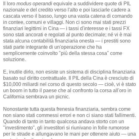
Il loro
modus operandi
equivale a suddividere quote di PIL
nazionale e del credito verso l'alto e poi lasciarle cadere a
cascata verso il basso, lungo una vasta catena di comando
in contee, comuni e villaggi. Non ci sono mai stati prezzi
finanziari legittimi in Cina — i tassi d'interesse e i tassi FX
sono stati ancorati e regolati al punto decimale; né vi è mai
stata alcuna contabilità finanziaria onesta — i prestiti sono
stati parte integrante di un'operazione che ha
semplicemente coinvolto "più della stessa cosa" come
soluzione.
E, inutile dirlo, non esiste un sistema di disciplina finanziaria
basato sul diritto contrattuale. Il PIL della Cina è cresciuto di
$10,000 miliardi nel corso di questo secolo — cioè, vi è stato
un boom in tutto il paese che al confronto la corsa all'oro in
California sembrava un picnic.
Nonostante tutta questa frenesia finanziaria, sembra come
non siano stati commessi errori e non ci siano stati fallimenti.
Quando di tanto in tanto qualcosa andava storto con un
"investimento", gli investitori si riunivano in folle rumorose
per le strade e allungavano le mani per ottenere aiuto — una