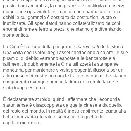
prestiti bancari ombra, la cui garanzia è costituita da riserve
monetarie sopravvalutate. I cantieri non hanno ordini, ma
debiti la cui garanzia è costituita da costruzioni vuote e
inutilizzate. Gli speculatori hanno collateralizzato mucchi
enormi di rame e ferro a prezzi che stanno già diventando
storia antica.
La Cina è sull'orlo della più grande
margin call
della storia.
Una volta che i valori degli asset cominciano a calare, le sue
piramidi di debito verranno esposte alle bancarotte e ai
fallimenti. Indubbiamente la Cina utilizzerà la stampante
monetaria per mantenere viva la prosperità illusoria per un
altro mese o trimestre, ma ora le fratture economiche stanno
comparendo ovunque perché la furia del credito facile è
stata troppo estrema.
È decisamente stupido, quindi, affermare che l'economia
statunitense è disaccoppiata da quella cinese e da quella
del resto del mondo. In realtà è inestricabilmente legata alla
bolla finanziaria globale e soprattutto a quella del
capitalismo rosso.