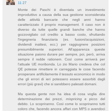
11:27
Monte dei Paschi è diventata un investimento
improduttivo a causa della sua gestione sconsiderata
delle attività bancarie che negli anni hanno
caratterizzato il proprio management. Il caso non è
diverso da tutte quelle grandi banche che hanno
gozzovigliato col credito a basso costo, sfruttando
l'ingegneria finanziaria (es. fusioni/acquisizioni,
dividendi inattesi, ecc.) per raggiugnere posizioni
presumibilmente superiori. All'apparenza queste
situazione paiono durare per sempre, poi, però, arriva
sempre il redde rationem. Così come arriverà per
l'attuale UE moribonda. Lo zio Mario credeva che col
QE potesse rimettere in carreggiata le cose facendo
prosperare artificilamente il tessuto economico in modo
che gli errori di ieri potessero essere assorbiti dagli
errori (più gravi) che si sarebbero palesati domani.
Ma questa gente non ha idea di cosa voglia dire
determinazione dei prezzi,
mispricing
e picco del
debito. Lo scopriranno. Così come lo scopriranno tutti
coloro che, facendo ancora affari con MPS o avendoci