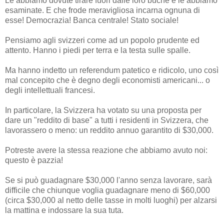
Le abbiamo dovute tirare fuori dalle loro buche e le abbiamo
esaminate. E che frode meravigliosa incarna ognuna di
esse! Democrazia! Banca centrale! Stato sociale!
Pensiamo agli svizzeri come ad un popolo prudente ed
attento. Hanno i piedi per terra e la testa sulle spalle.
Ma hanno indetto un referendum patetico e ridicolo, uno così
mal concepito che è degno degli economisti americani... o
degli intellettuali francesi.
In particolare, la Svizzera ha votato su una proposta per
dare un "reddito di base" a tutti i residenti in Svizzera, che
lavorassero o meno: un reddito annuo garantito di $30,000.
Potreste avere la stessa reazione che abbiamo avuto noi:
questo è pazzia!
Se si può guadagnare $30,000 l'anno senza lavorare, sarà
difficile che chiunque voglia guadagnare meno di $60,000
(circa $30,000 al netto delle tasse in molti luoghi) per alzarsi
la mattina e indossare la sua tuta.