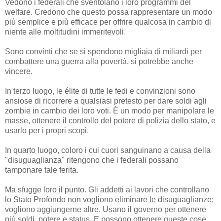
Vedono i federali che sventolano i loro programmi del
welfare. Credono che questo possa rappresentare un modo
più semplice e più efficace per offrire qualcosa in cambio di
niente alle moltitudini immeritevoli.
Sono convinti che se si spendono migliaia di miliardi per
combattere una guerra alla povertà, si potrebbe anche
vincere.
In terzo luogo, le élite di tutte le fedi e convinzioni sono
ansiose di ricorrere a qualsiasi pretesto per dare soldi agli
zombie in cambio dei loro voti. È un modo per manipolare le
masse, ottenere il controllo del potere di polizia dello stato, e
usarlo per i propri scopi.
In quarto luogo, coloro i cui cuori sanguinano a causa della
"disuguaglianza" ritengono che i federali possano
tamponare tale ferita.
Ma sfugge loro il punto. Gli addetti ai lavori che controllano
lo Stato Profondo non vogliono eliminare le disuguaglianze;
vogliono aggiungerne altre. Usano il governo per ottenere
più soldi, potere e status. E possono ottenere queste cose