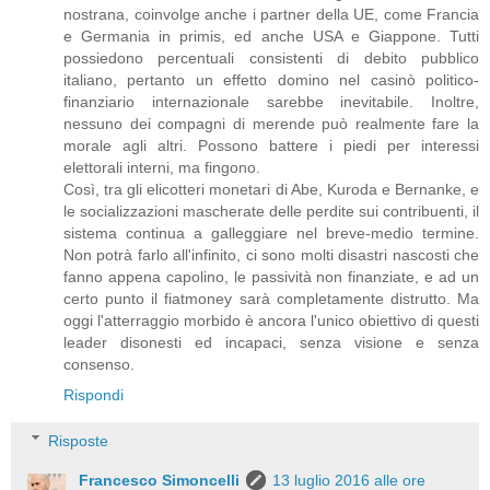
nostrana, coinvolge anche i partner della UE, come Francia
e Germania in primis, ed anche USA e Giappone. Tutti
possiedono percentuali consistenti di debito pubblico
italiano, pertanto un effetto domino nel casinò politico-
finanziario internazionale sarebbe inevitabile. Inoltre,
nessuno dei compagni di merende può realmente fare la
morale agli altri. Possono battere i piedi per interessi
elettorali interni, ma fingono.
Così, tra gli elicotteri monetari di Abe, Kuroda e Bernanke, e
le socializzazioni mascherate delle perdite sui contribuenti, il
sistema continua a galleggiare nel breve-medio termine.
Non potrà farlo all'infinito, ci sono molti disastri nascosti che
fanno appena capolino, le passività non finanziate, e ad un
certo punto il fiatmoney sarà completamente distrutto. Ma
oggi l'atterraggio morbido è ancora l'unico obiettivo di questi
leader disonesti ed incapaci, senza visione e senza
consenso.
Rispondi
Risposte
Francesco Simoncelli
13 luglio 2016 alle ore