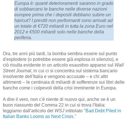
Europa è: quanti deterioramenti saranno in grado
di sobbarcarsi le banche nelle diverse nazioni
europee prima che i depositi debbano subire un
haircut? I prestiti non performanti sono arrivati ad
un totale di €720 miliardi in tutta la zona Euro nel
2012 e €500 miliardi solo nelle banche della
periferia.
Ora, tre anni più tardi, la bomba sembra essere sul punto
d'esplodere (o potrebbe essere già esplosa in silenzio), e
ciò risulta evidente in un articolo esaustivo apparso sul
Wall
Street Journal
, in cui ci si concentra sul sistema bancario
insolvente dell'Italia e vengono accusate – e chi altri
altrimenti – le centinaia di miliardi di sofferenze sui libri delle
banche come i colpevoli della crisi imminente in Europa.
A dire il vero, non c'è niente di nuovo qui, anche se è un
buon riassunto del Comma 22 in cui si trova l'Italia:
leggiamo dall'articolo del
WSJ
intitolato "
Bad Debt Piled in
Italian Banks Looms as Next Crisis
."