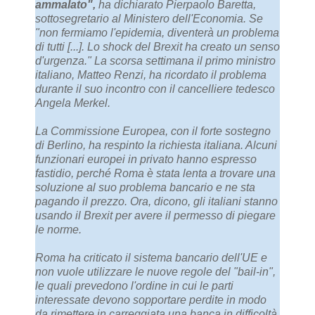
ammalato",
ha dichiarato Pierpaolo Baretta,
sottosegretario al Ministero dell'Economia. Se
"non fermiamo l'epidemia, diventerà un problema
di tutti [...]. Lo shock del Brexit ha creato un senso
d'urgenza." La scorsa settimana il primo ministro
italiano, Matteo Renzi, ha ricordato il problema
durante il suo incontro con il cancelliere tedesco
Angela Merkel.
La Commissione Europea, con il forte sostegno
di Berlino, ha respinto la richiesta italiana. Alcuni
funzionari europei in privato hanno espresso
fastidio, perché Roma è stata lenta a trovare una
soluzione al suo problema bancario e ne sta
pagando il prezzo. Ora, dicono, gli italiani stanno
usando il Brexit per avere il permesso di piegare
le norme.
Roma ha criticato il sistema bancario dell'UE e
non vuole utilizzare le nuove regole del "bail-in",
le quali prevedono l'ordine in cui le parti
interessate devono sopportare perdite in modo
da rimettere in carreggiata una banca in difficoltà.