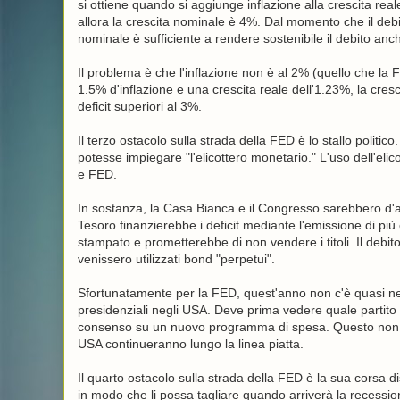
si ottiene quando si aggiunge inflazione alla crescita real
allora la crescita nominale è 4%. Dal momento che il debito
nominale è sufficiente a rendere sostenibile il debito anch
Il problema è che l'inflazione non è al 2% (quello che la 
1.5% d'inflazione e una crescita reale dell'1.23%, la cre
deficit superiori al 3%.
Il terzo ostacolo sulla strada della FED è lo stallo polit
potesse impiegare "l'elicottero monetario." L'uso dell'el
e FED.
In sostanza, la Casa Bianca e il Congresso sarebbero d'ac
Tesoro finanzierebbe i deficit mediante l'emissione di pi
stampato e prometterebbe di non vendere i titoli. Il debi
venissero utilizzati bond "perpetui".
Sfortunatamente per la FED, quest'anno non c'è quasi ness
presidenziali negli USA. Deve prima vedere quale partito 
consenso su un nuovo programma di spesa. Questo non ac
USA continueranno lungo la linea piatta.
Il quarto ostacolo sulla strada della FED è la sua corsa d
in modo che li possa tagliare quando arriverà la recession