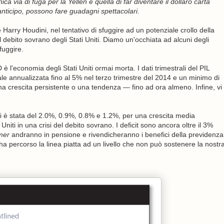
nica via di fuga per la Yellen è quella di far diventare il dollaro carta
n anticipo, possono fare guadagni spettacolari.
Harry Houdini, nel tentativo di sfuggire ad un potenziale crollo della
el debito sovrano degli Stati Uniti. Diamo un'occhiata ad alcuni degli
fuggire.
 è l'economia degli Stati Uniti ormai morta. I dati trimestrali del PIL
reale annualizzata fino al 5% nel terzo trimestre del 2014 e un minimo di
a crescita persistente o una tendenza — fino ad ora almeno. Infine, vi
tri è stata del 2.0%, 0.9%, 0.8% e 1.2%, per una crescita media
iti in una crisi del debito sovrano. I deficit sono ancora oltre il 3%
mer
andranno in pensione e rivendicheranno i benefici della previdenza
i ha percorso la linea piatta ad un livello che non può sostenere la nostr