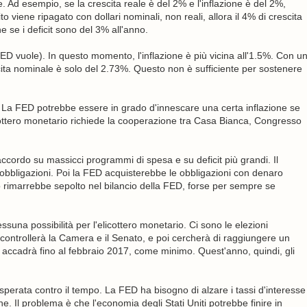
e. Ad esempio, se la crescita reale è del 2% e l'inflazione è del 2%,
 viene ripagato con dollari nominali, non reali, allora il 4% di crescita
e se i deficit sono del 3% all'anno.
FED vuole). In questo momento, l'inflazione è più vicina all'1.5%. Con u
scita nominale è solo del 2.73%. Questo non è sufficiente per sostenere
ico. La FED potrebbe essere in grado d'innescare una certa inflazione se
icottero monetario richiede la cooperazione tra Casa Bianca, Congresso
cordo su massicci programmi di spesa e su deficit più grandi. Il
ù obbligazioni. Poi la FED acquisterebbe le obbligazioni con denaro
to rimarrebbe sepolto nel bilancio della FED, forse per sempre se
una possibilità per l'elicottero monetario. Ci sono le elezioni
controllerà la Camera e il Senato, e poi cercherà di raggiungere un
cadrà fino al febbraio 2017, come minimo. Quest'anno, quindi, gli
isperata contro il tempo. La FED ha bisogno di alzare i tassi d'interesse
e. Il problema è che l'economia degli Stati Uniti potrebbe finire in