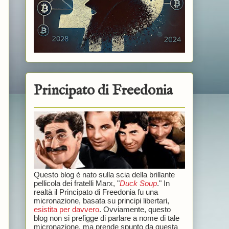
Principato di Freedonia
Questo blog è nato sulla scia della brillante
pellicola dei fratelli Marx, "
Duck Soup
." In
realtà il Principato di Freedonia fu una
micronazione, basata su principi libertari,
esistita per davvero
. Ovviamente, questo
blog non si prefigge di parlare a nome di tale
micronazione, ma prende spunto da questa