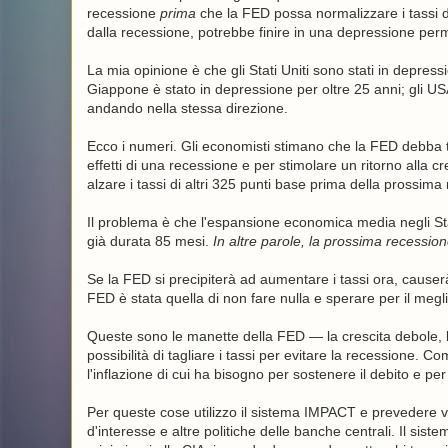
recessione
prima
che la FED possa normalizzare i tassi d'
dalla recessione, potrebbe finire in una depressione p
La mia opinione è che gli Stati Uniti sono stati in depres
Giappone è stato in depressione per oltre 25 anni; gli US
andando nella stessa direzione.
Ecco i numeri. Gli economisti stimano che la FED debba ta
effetti di una recessione e per stimolare un ritorno alla 
alzare i tassi di altri 325 punti base prima della prossima
Il problema è che l'espansione economica media negli Stat
già durata 85 mesi.
In altre parole, la prossima recessione
Se la FED si precipiterà ad aumentare i tassi ora, causerà
FED è stata quella di non fare nulla e sperare per il meg
Queste sono le manette della FED — la crescita debole, l
possibilità di tagliare i tassi per evitare la recessione
l'inflazione di cui ha bisogno per sostenere il debito e per
Per queste cose utilizzo il sistema IMPACT e prevedere var
d'interesse e altre politiche delle banche centrali. Il sis