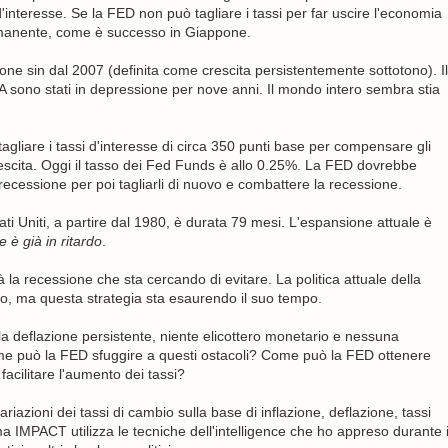
interesse. Se la FED non può tagliare i tassi per far uscire l'economia
ermanente, come è successo in Giappone.
sione sin dal 2007 (definita come crescita persistentemente sottotono). Il
A sono stati in depressione per nove anni. Il mondo intero sembra stia
gliare i tassi d'interesse di circa 350 punti base per compensare gli
crescita. Oggi il tasso dei Fed Funds è allo 0.25%. La FED dovrebbe
 recessione per poi tagliarli di nuovo e combattere la recessione.
i Uniti, a partire dal 1980, è durata 79 mesi. L'espansione attuale è
 è già in ritardo
.
 la recessione che sta cercando di evitare. La politica attuale della
lio, ma questa strategia sta esaurendo il suo tempo.
a deflazione persistente, niente elicottero monetario e nessuna
. Come può la FED sfuggire a questi ostacoli? Come può la FED ottenere
 facilitare l'aumento dei tassi?
iazioni dei tassi di cambio sulla base di inflazione, deflazione, tassi
tema IMPACT utilizza le tecniche dell'intelligence che ho appreso durante 