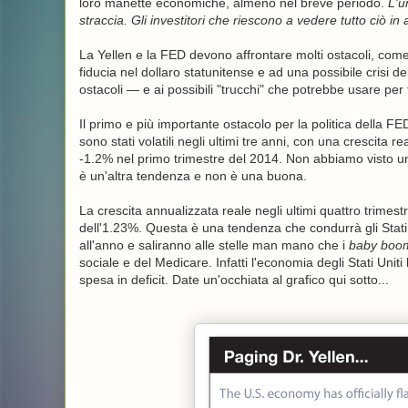
loro manette economiche, almeno nel breve periodo.
L'u
straccia. Gli investitori che riescono a vedere tutto ciò i
La Yellen e la FED devono affrontare molti ostacoli, come 
fiducia nel dollaro statunitense e ad una possibile crisi d
ostacoli — e ai possibili "trucchi" che potrebbe usare per 
Il primo e più importante ostacolo per la politica della FED
sono stati volatili negli ultimi tre anni, con una crescita 
-1.2% nel primo trimestre del 2014. Non abbiamo visto un
è un'altra tendenza e non è una buona.
La crescita annualizzata reale negli ultimi quattro trimes
dell'1.23%. Questa è una tendenza che condurrà gli Stati Un
all'anno e saliranno alle stelle man mano che i
baby boo
sociale e del Medicare. Infatti l'economia degli Stati Unit
spesa in deficit. Date un'occhiata al grafico qui sotto...