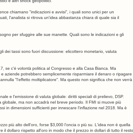
ici e altri shock geopolitici.
gence chiamano "indicazioni e avvisi", i quali sono unici per un
ti, l'analista si ritrova un'idea abbastanza chiara di quale sia il
sogno per sfuggire alle sue manette. Quali sono le indicazioni e gli
li dei tassi sono fuori discussione: elicottero monetario, valuta
17, se c'è volontà politica al Congresso e alla Casa Bianca. Ma
ne e aziende potrebbero semplicemente risparmiare il denaro o ripagare
nnulla "l'effetto moltiplicatore". Ma questo non significa che non verrà
 e l'emissione di valuta globale: diritti speciali di prelievo, DSP.
a globale, ma non accadrà nel breve periodo. Il FMI si muove più
 in dimensioni sufficienti per innescare l'inflazione nel 2018. Ma è
zzo più alto dell'oro, forse $3,000 l'oncia o più su. L'idea non è quella
e il dollaro rispetto all'oro in modo che il prezzo in dollari di tutto il rest