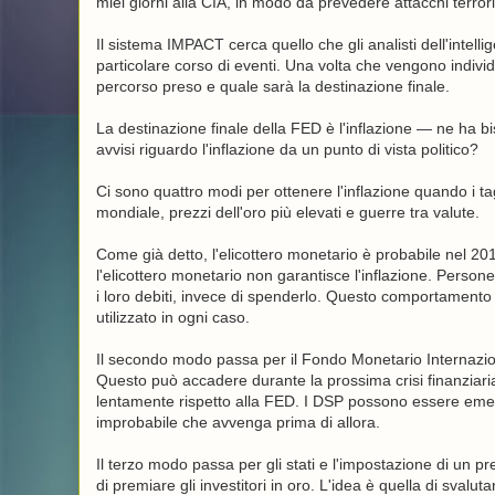
miei giorni alla CIA, in modo da prevedere attacchi terrorist
Il sistema IMPACT cerca quello che gli analisti dell'intelli
particolare corso di eventi. Una volta che vengono individua
percorso preso e quale sarà la destinazione finale.
La destinazione finale della FED è l'inflazione — ne ha bi
avvisi riguardo l'inflazione da un punto di vista politico?
Ci sono quattro modi per ottenere l'inflazione quando i tag
mondiale, prezzi dell'oro più elevati e guerre tra valute.
Come già detto, l'elicottero monetario è probabile nel 20
l'elicottero monetario non garantisce l'inflazione. Perso
i loro debiti, invece di spenderlo. Questo comportamento a
utilizzato in ogni caso.
Il secondo modo passa per il Fondo Monetario Internazionale
Questo può accadere durante la prossima crisi finanziari
lentamente rispetto alla FED. I DSP possono essere emessi
improbabile che avvenga prima di allora.
Il terzo modo passa per gli stati e l'impostazione di un pre
di premiare gli investitori in oro. L'idea è quella di svalutar