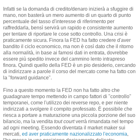
Infatti se la domanda di credito/denaro inizierà a sfuggire di
mano, non basterà un mero aumento di un quarto di punto
percentuale del tasso d'interesse di riferimento per
raffreddarla, bensì servirà un rapido e consistente aumento
per tentare di riportare le cose sotto controllo. Una crisi è
praticamente sicura. Finora la FED ha fatto credere d'aver
bandito il ciclo economico, ma non è così dato che il ritorno
alla normalità, in base ai famosi dati in entrata, dovrebbe
essere più spedito invece del cammino lento intrapreso
finora. Quindi quello della FED è un pio desiderio, cercando
di indirizzare a parole il corso del mercato come ha fatto con
la "forward guidance".
Fino a questo momento la FED non ha fatto altro che
guadagnare tempo mettendo in campo fattori di "controllo"
temporanei, come l'utilizzo dei reverse repo, e per niente
indirizzati a svolgere il compito professato. È possibile che
riesca a portare a maturazione una piccola porzione del suo
bilancio, ma la vendita
tout court
verrà rimandata nel tempo
ad ogni meeting. Essendo diventata il market maker sui
mercati,
ed aver praticamente nazionalizzato l'economia
,