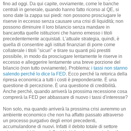
fino ad oggi. Da qui capite, ovviamente, come le banche
centrali in generale, quando hanno fatto ricorso al QE, si
sono date la zappa sui piedi: non possono prosciugare le
riserve in eccesso senza causare una crisi di liquidità; non
possono diminuire il loro bilancio senza mandare in
bancarotta quelle istituzioni che hanno emesso i titoli
precedentemente acquistati. L'attuale strategia, quindi, è
quella di consentire agli istituti finanziari di porre come
collaterale i titoli "sicuri" e tirare su quanti più prestiti
possibile, in modo da prosciugare lentamente le riserve in
eccesso e alleggerire lentamente una breve porzione del
bilancio (non tutto ovviamente). Problema:
i tassi non stanno
salendo perché lo dice la FED
. Ecco perché la retorica della
ripresa economica a tutti i costi è preponderante. È una
questione di percezione. È una questione di credibilità.
Anche perché, quando arriverà la prossima recessione cosa
comprerà la FED per abbassare di nuovo i tassi d'interesse?
Non solo, ma quando arriverà la prossima crisi avremmo un
ambiente economico che non ha affatto passato attraverso
un processo purgativo degli errori precedenti,
accumulandone di nuovi. Infatti il debito totale di settore