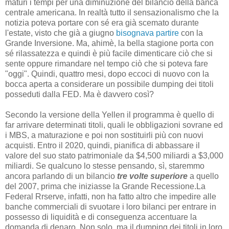
maturi i tempi per una diminuzione del bilancio della banca
centrale americana. In realtà tutto il sensazionalismo che la
notizia poteva portare con sé era già scemato durante
l'estate, visto che già a giugno
bisognava partire
con la
Grande Inversione. Ma, ahimè, la bella stagione porta con
sé rilassatezza e quindi è più facile dimenticare ciò che si
sente oppure rimandare nel tempo ciò che si poteva fare
"oggi". Quindi, quattro mesi, dopo eccoci di nuovo con la
bocca aperta a considerare un possibile dumping dei titoli
posseduti dalla FED. Ma è davvero così?
Secondo la versione della Yellen il programma è quello di
far arrivare determinati titoli, quali le obbligazioni sovrane ed
i MBS, a maturazione e poi non sostituirli più con nuovi
acquisti. Entro il 2020, quindi, pianifica di abbassare il
valore del suo stato patrimoniale da $4,500 miliardi a $3,000
miliardi. Se qualcuno lo stesse pensando, sì, staremmo
ancora parlando di un bilancio
tre volte superiore
a quello
del 2007, prima che iniziasse la Grande Recessione.La
Federal Rrserve, infatti, non ha fatto altro che impedire alle
banche commerciali di svuotare i loro bilanci per entrare in
possesso di liquidità e di conseguenza accentuare la
domanda di denaro. Non solo, ma il dumping dei titoli in loro