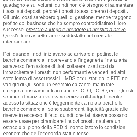
guadagno è sui volumi, quindi non c'è bisogno di aumentare
i tassi sui depositi perché i prestiti stessi creano i depositi.
Gli unici costi sarebbero quelli di gestione, mentre traggono
profitto dal business che ha sempre contraddistinto il loro
successo:
prestare a lungo e prendere in prestito a breve
.
Quest'ultimo aspetto viene soddisfatto nel mercato
interbancario.
Poi, quando i nodi iniziavano ad arrivare al pettine, le
banche commerciali ricorrevano all'ingegneria finanziaria
attraverso l'emissione di titoli collateralizzati così da
impacchettare i prestiti non performanti e venderli ad altri
sotto forma di asset tossici. I MBS acquistati dalla FED nei
vari giri di QE sono un esempio calzante, ma in tale
categoria possiamo infilarci anche i CLO, i CDO, ecc. Questi
strumenti finanziari venivano emessi off-budget, mentre
adesso la situazione è leggermente cambiata perché le
banche commerciali sono strabordanti liquidità grazie alle
riserve in eccesso. Il fatto, quindi, che tali riserve possano
essere usate per piramidare i nuovi prestiti risulterà un
ostacolo al piano della FED di normalizzare le condizioni
economiche dell'economia statunitense.