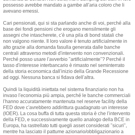
possesso avrebbe mandato a gambe all'aria coloro che li
avevano emessi.
Cari pensionati, qui si sta parlando anche di voi, perché alla
base dei fondi pensioni che erogano mensilmente gli
assegni che intascherete, c'è una pila di bond statali che
non valgono niente. Il loro valore è tenuto artificialmente in
alto grazie alla domanda fasulla generata dalle banche
centrali attraverso metodi d'intervento non convenzionali.
Perché posso usare l'avverbio "artificialmente"? Perché il
tasso d'interesse interbancario è rimasto nel seminterrato
della storia economica dall'inizio della Grande Recessione
ad oggi. Nessuna banca si fidava dell'altra.
Quindi la liquidità iniettata nel sistema finanziario non ha
invaso l'economia più ampia, perché le banche commerciali
l'hanno accuratamente mantenuta nel reserve facility della
FED dove c'avrebbero addirittura guadagnato un interesse
(IOER). La cosa buffa di tutta questa storia è che l'intervento
della FED, e successivamente quello analogo della BCE in
Europa, ha rastrellato tutti quegli asset considerati "sicuri",
mentre ha lasciato il pattume azionario/obbligazionario a