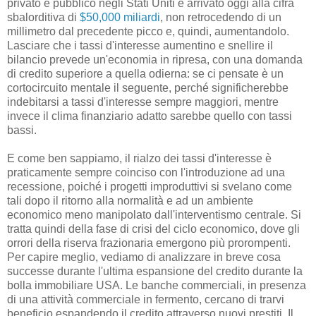
privato e pubblico negli Stati Uniti è arrivato oggi alla cifra
sbalorditiva di
$50,000 miliardi
, non retrocedendo di un
millimetro dal precedente picco e, quindi, aumentandolo.
Lasciare che i tassi d'interesse aumentino e snellire il
bilancio prevede un'economia in ripresa, con una domanda
di credito superiore a quella odierna: se ci pensate è un
cortocircuito mentale il seguente, perché significherebbe
indebitarsi a tassi d'interesse sempre maggiori, mentre
invece il clima finanziario adatto sarebbe quello con tassi
bassi.
E come ben sappiamo, il rialzo dei tassi d'interesse è
praticamente sempre coinciso con l'introduzione ad una
recessione, poiché i progetti improduttivi si svelano come
tali dopo il ritorno alla normalità e ad un ambiente
economico meno manipolato dall'interventismo centrale. Si
tratta quindi della fase di crisi del ciclo economico, dove gli
orrori della riserva frazionaria emergono più prorompenti.
Per capire meglio, vediamo di analizzare in breve cosa
successe durante l'ultima espansione del credito durante la
bolla immobiliare USA. Le banche commerciali, in presenza
di una attività commerciale in fermento, cercano di trarvi
beneficio espandendo il credito attraverso nuovi prestiti. Il