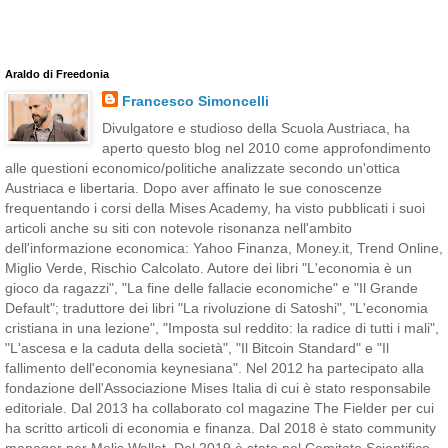
Araldo di Freedonia
Francesco Simoncelli
Divulgatore e studioso della Scuola Austriaca, ha
aperto questo blog nel 2010 come approfondimento
alle questioni economico/politiche analizzate secondo un'ottica
Austriaca e libertaria. Dopo aver affinato le sue conoscenze
frequentando i corsi della Mises Academy, ha visto pubblicati i suoi
articoli anche su siti con notevole risonanza nell'ambito
dell'informazione economica: Yahoo Finanza, Money.it, Trend Online,
Miglio Verde, Rischio Calcolato. Autore dei libri "L'economia è un
gioco da ragazzi", "La fine delle fallacie economiche" e "Il Grande
Default"; traduttore dei libri "La rivoluzione di Satoshi", "L'economia
cristiana in una lezione", "Imposta sul reddito: la radice di tutti i mali",
"L'ascesa e la caduta della società", "Il Bitcoin Standard" e "Il
fallimento dell'economia keynesiana". Nel 2012 ha partecipato alla
fondazione dell'Associazione Mises Italia di cui è stato responsabile
editoriale. Dal 2013 ha collaborato col magazine The Fielder per cui
ha scritto articoli di economia e finanza. Dal 2018 è stato community
manager per Melis Wallet. Dal 2019 è stato nel Comitato Scientifico