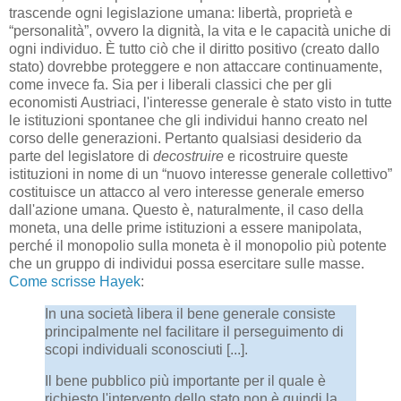
trascende ogni legislazione umana: libertà, proprietà e
“personalità”, ovvero la dignità, la vita e le capacità uniche di
ogni individuo. È tutto ciò che il diritto positivo (creato dallo
stato) dovrebbe proteggere e non attaccare continuamente,
come invece fa. Sia per i liberali classici che per gli
economisti Austriaci, l'interesse generale è stato visto in tutte
le istituzioni spontanee che gli individui hanno creato nel
corso delle generazioni. Pertanto qualsiasi desiderio da
parte del legislatore di
decostruire
e ricostruire queste
istituzioni in nome di un “nuovo interesse generale collettivo”
costituisce un attacco al vero interesse generale emerso
dall'azione umana. Questo è, naturalmente, il caso della
moneta, una delle prime istituzioni a essere manipolata,
perché il monopolio sulla moneta è il monopolio più potente
che un gruppo di individui possa esercitare sulle masse.
Come scrisse Hayek
:
In una società libera il bene generale consiste
principalmente nel facilitare il perseguimento di
scopi individuali sconosciuti [...].
Il bene pubblico più importante per il quale è
richiesto l'intervento dello stato non è quindi la