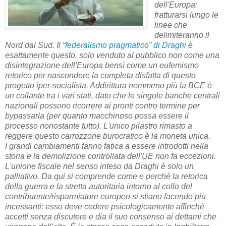
dell'Europa:
fratturarsi lungo le
linee che
delimiteranno il
Nord dal Sud. Il
“federalismo pragmatico” di Draghi
è
esattamente questo, solo venduto al pubblico non come una
disintegrazione dell'Europa bensì come un eufemismo
retorico per nascondere la completa disfatta di questo
progetto iper-socialista. Addirittura nemmeno più la BCE è
un collante tra i vari stati, dato che le singole banche centrali
nazionali possono ricorrere ai pronti contro termine per
bypassarla (per quanto macchinoso possa essere il
processo nonostante tutto). L'unico pilastro rimasto a
reggere questo carrozzone burocratico è la moneta unica.
I grandi cambiamenti fanno fatica a essere introdotti nella
storia e la demolizione controllata dell'UE non fa eccezioni.
L'unione fiscale nel senso inteso da Draghi è solo un
palliativo. Da qui si comprende come e perché la retorica
della guerra e la stretta autoritaria intorno al collo del
contribuente/risparmiatore europeo si stiano facendo più
incessanti: esso deve cedere psicologicamente affinché
accetti senza discutere e dia il suo consenso ai dettami che