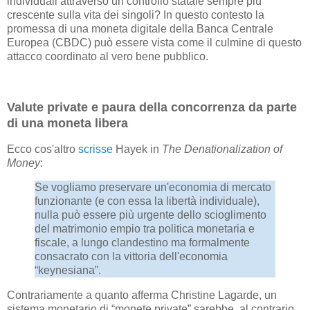
individuali attraverso un controllo statale sempre più
crescente sulla vita dei singoli? In questo contesto la
promessa di una moneta digitale della Banca Centrale
Europea (CBDC) può essere vista come il culmine di questo
attacco coordinato al vero bene pubblico.
Valute private e paura della concorrenza da parte
di una moneta libera
Ecco cos'altro
scrisse
Hayek in
The Denationalization of
Money
:
Se vogliamo preservare un'economia di mercato
funzionante (e con essa la libertà individuale),
nulla può essere più urgente dello scioglimento
del matrimonio empio tra politica monetaria e
fiscale, a lungo clandestino ma formalmente
consacrato con la vittoria dell'economia
“keynesiana”.
Contrariamente a quanto afferma Christine Lagarde, un
sistema monetario di “monete private” sarebbe, al contrario,