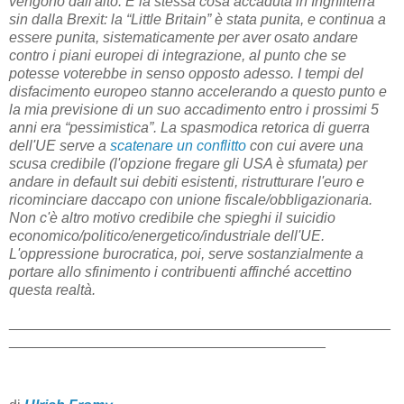
vengono dall'alto. È la stessa cosa accaduta in Inghilterra
sin dalla Brexit: la “Little Britain” è stata punita, e continua a
essere punita, sistematicamente per aver osato andare
contro i piani europei di integrazione, al punto che se
potesse voterebbe in senso opposto adesso. I tempi del
disfacimento europeo stanno accelerando a questo punto e
la mia previsione di un suo accadimento entro i prossimi 5
anni era “pessimistica”. La spasmodica retorica di guerra
dell'UE serve a
scatenare un conflitto
con cui avere una
scusa credibile (l'opzione fregare gli USA è sfumata) per
andare in default sui debiti esistenti, ristrutturare l'euro e
ricominciare daccapo con unione fiscale/obbligazionaria.
Non c'è altro motivo credibile che spieghi il suicidio
economico/politico/energetico/industriale dell'UE.
L'oppressione burocratica, poi, serve sostanzialmente a
portare allo sfinimento i contribuenti affinché accettino
questa realtà.
_______________________________________________
_______________________________________