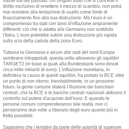
valute fiat del passato. Un singolo stato che si concede il
diritto esclusivo di emettere il mezzo di scambio, non potrà
mai resistere alla tentazione di usarlo come fonte di
finanziamento fino alla sua distruzione. Ma l'euro è un
compromesso tra stati con tassi d'inflazione ampiamente
differenti: ciò che si adatta alla Germania non soddisfa
l'Italia. L'euro potrebbe subire una distruzione più rapida
sulla scia della caduta della zona Euro.
Tuttavia la Germania e alcuni altri stati del nord Europa
sembrano intrappolati, questa volta attraverso gli squilibri
TARGET2 (in base ai quali alla Bundesbank sono dovuti
circa mille miliardi di euro). L'inflazione monetaria, in
definitiva la causa di questi squilibri, ha portato la BCE oltre
un punto di non ritorno. Inevitabilmente, in un prossimo
futuro, la gente comune sfaterà l'illusione dei banchieri
centrali: che la BCE e le banche centrali nazionali abbiano il
controllo sul potere d'acquisto dell'euro. E quando le
persone comuni comprenderanno tale realtà, non ci
penseranno due volte a liberarsi degli euro quanto più in
fretta possibile.
Sappiamo che i tentativi da parte delle autorità di superare