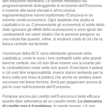
dell'inflazione monetaria. Lo stimolo monetario sta
progressivamente distruggendo le economie dell'Eurozona
e insieme alle tasse elevate e all'eccessiva
regolamentazione hanno trasformato l'Eurozona in un
enorme zombi economico. Ogni studente che studia la
catallattica lo sa. Ciononostante gli economisti al soldo dello
stato ignorano gli effetti della svalutazione e sono ignari dei
cambiamenti nei valori relativi che le persone pongono su
una valuta fiat quando, infine, si rendono conto di ciò che la
banca centrale sta facendo.
I funzionari della BCE sono altrettanto ignoranti nella
catallattica, come lo sono i loro confratelli nelle altre grandi
banche centrali; ma ciò non deve essere una scusante per
le contraddizioni insite nelle loro azioni. Esercitano il potere
e ciò vuol dire responsabilità. Invece stanno tentando per la
terza volta una linea di politica che anche se sembra avere
successo nel breve termine, finirà per peggiorare ancora di
più le cose nell'economia dell'Eurozona.
Pompare ancora più credito nell'Eurozona è tanto efficace
quanto dare adrenalina ad un cavallo morto.
La mancanza
di credito non è il problema.
In parole povere, c'è una