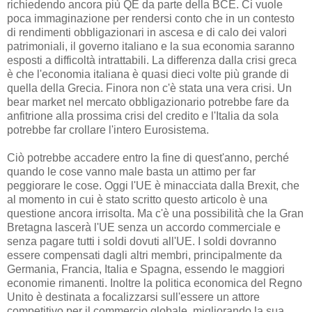
richiedendo ancora più QE da parte della BCE. Ci vuole
poca immaginazione per rendersi conto che in un contesto
di rendimenti obbligazionari in ascesa e di calo dei valori
patrimoniali, il governo italiano e la sua economia saranno
esposti a difficoltà intrattabili. La differenza dalla crisi greca
è che l'economia italiana è quasi dieci volte più grande di
quella della Grecia. Finora non c'è stata una vera crisi. Un
bear market nel mercato obbligazionario potrebbe fare da
anfitrione alla prossima crisi del credito e l'Italia da sola
potrebbe far crollare l'intero Eurosistema.
Ciò potrebbe accadere entro la fine di quest'anno, perché
quando le cose vanno male basta un attimo per far
peggiorare le cose. Oggi l'UE è minacciata dalla Brexit, che
al momento in cui è stato scritto questo articolo è una
questione ancora irrisolta. Ma c'è una possibilità che la Gran
Bretagna lascerà l'UE senza un accordo commerciale e
senza pagare tutti i soldi dovuti all'UE. I soldi dovranno
essere compensati dagli altri membri, principalmente da
Germania, Francia, Italia e Spagna, essendo le maggiori
economie rimanenti. Inoltre la politica economica del Regno
Unito è destinata a focalizzarsi sull'essere un attore
competitivo per il commercio globale, migliorando la sua