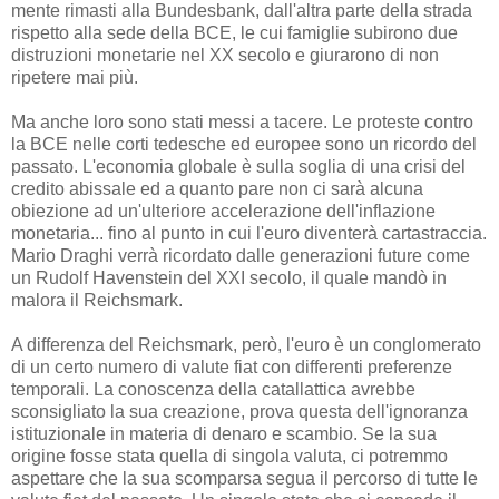
mente rimasti alla Bundesbank, dall'altra parte della strada
rispetto alla sede della BCE, le cui famiglie subirono due
distruzioni monetarie nel XX secolo e giurarono di non
ripetere mai più.
Ma anche loro sono stati messi a tacere. Le proteste contro
la BCE nelle corti tedesche ed europee sono un ricordo del
passato. L'economia globale è sulla soglia di una crisi del
credito abissale ed a quanto pare non ci sarà alcuna
obiezione ad un'ulteriore accelerazione dell'inflazione
monetaria... fino al punto in cui l'euro diventerà cartastraccia.
Mario Draghi verrà ricordato dalle generazioni future come
un Rudolf Havenstein del XXI secolo, il quale mandò in
malora il Reichsmark.
A differenza del Reichsmark, però, l'euro è un conglomerato
di un certo numero di valute fiat con differenti preferenze
temporali. La conoscenza della catallattica avrebbe
sconsigliato la sua creazione, prova questa dell'ignoranza
istituzionale in materia di denaro e scambio. Se la sua
origine fosse stata quella di singola valuta, ci potremmo
aspettare che la sua scomparsa segua il percorso di tutte le