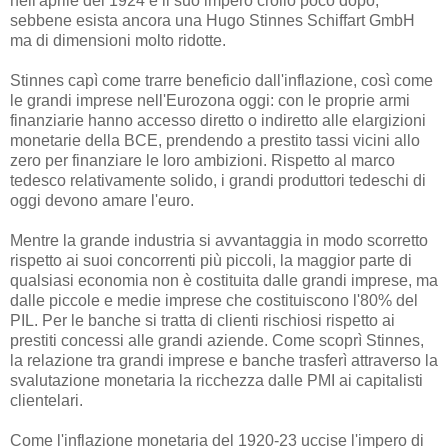
nell'aprile del 1924 e il suo impero crollò poco dopo,
sebbene esista ancora una Hugo Stinnes Schiffart GmbH
ma di dimensioni molto ridotte.
Stinnes capì come trarre beneficio dall'inflazione, così come
le grandi imprese nell'Eurozona oggi: con le proprie armi
finanziarie hanno accesso diretto o indiretto alle elargizioni
monetarie della BCE, prendendo a prestito tassi vicini allo
zero per finanziare le loro ambizioni. Rispetto al marco
tedesco relativamente solido, i grandi produttori tedeschi di
oggi devono amare l'euro.
Mentre la grande industria si avvantaggia in modo scorretto
rispetto ai suoi concorrenti più piccoli, la maggior parte di
qualsiasi economia non è costituita dalle grandi imprese, ma
dalle piccole e medie imprese che costituiscono l'80% del
PIL. Per le banche si tratta di clienti rischiosi rispetto ai
prestiti concessi alle grandi aziende. Come scoprì Stinnes,
la relazione tra grandi imprese e banche trasferì attraverso la
svalutazione monetaria la ricchezza dalle PMI ai capitalisti
clientelari.
Come l'inflazione monetaria del 1920-23 uccise l'impero di