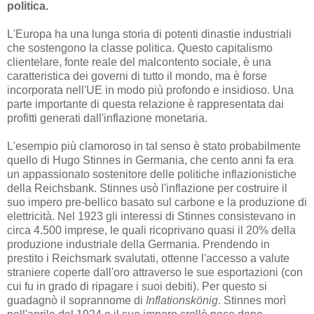
politica.
L'Europa ha una lunga storia di potenti dinastie industriali
che sostengono la classe politica. Questo capitalismo
clientelare, fonte reale del malcontento sociale, è una
caratteristica dei governi di tutto il mondo, ma è forse
incorporata nell'UE in modo più profondo e insidioso. Una
parte importante di questa relazione è rappresentata dai
profitti generati dall'inflazione monetaria.
L'esempio più clamoroso in tal senso è stato probabilmente
quello di Hugo Stinnes in Germania, che cento anni fa era
un appassionato sostenitore delle politiche inflazionistiche
della Reichsbank. Stinnes usò l'inflazione per costruire il
suo impero pre-bellico basato sul carbone e la produzione di
elettricità. Nel 1923 gli interessi di Stinnes consistevano in
circa 4.500 imprese, le quali ricoprivano quasi il 20% della
produzione industriale della Germania. Prendendo in
prestito i Reichsmark svalutati, ottenne l'accesso a valute
straniere coperte dall'oro attraverso le sue esportazioni (con
cui fu in grado di ripagare i suoi debiti). Per questo si
guadagnò il soprannome di
Inflationskönig
. Stinnes morì