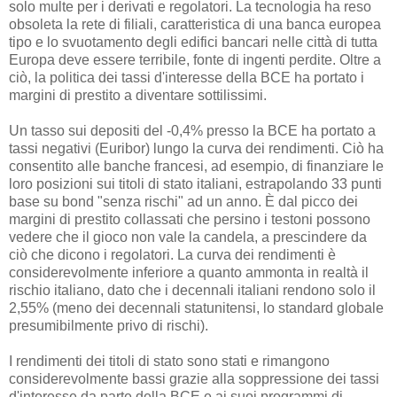
solo multe per i derivati ​​e regolatori. La tecnologia ha reso
obsoleta la rete di filiali, caratteristica di una banca europea
tipo e lo svuotamento degli edifici bancari nelle città di tutta
Europa deve essere terribile, fonte di ingenti perdite. Oltre a
ciò, la politica dei tassi d'interesse della BCE ha portato i
margini di prestito a diventare sottilissimi.
Un tasso sui depositi del -0,4% presso la BCE ha portato a
tassi negativi (Euribor) lungo la curva dei rendimenti. Ciò ha
consentito alle banche francesi, ad esempio, di finanziare le
loro posizioni sui titoli di stato italiani, estrapolando 33 punti
base su bond "senza rischi" ad un anno. È dal picco dei
margini di prestito collassati che persino i testoni possono
vedere che il gioco non vale la candela, a prescindere da
ciò che dicono i regolatori. La curva dei rendimenti è
considerevolmente inferiore a quanto ammonta in realtà il
rischio italiano, dato che i decennali italiani rendono solo il
2,55% (meno dei decennali statunitensi, lo standard globale
presumibilmente privo di rischi).
I rendimenti dei titoli di stato sono stati e rimangono
considerevolmente bassi grazie alla soppressione dei tassi
d'interesse da parte della BCE e ai suoi programmi di