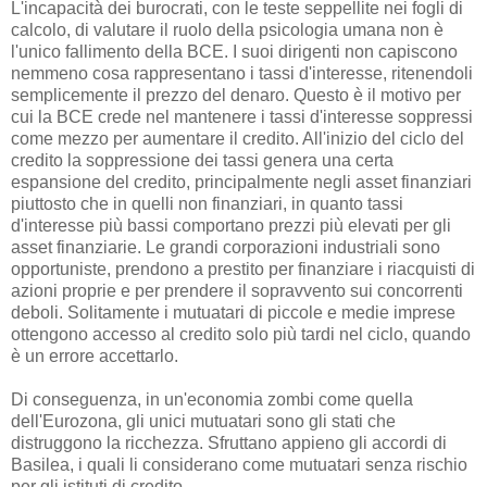
L'incapacità dei burocrati, con le teste seppellite nei fogli di
calcolo, di valutare il ruolo della psicologia umana non è
l'unico fallimento della BCE. I suoi dirigenti non capiscono
nemmeno cosa rappresentano i tassi d'interesse, ritenendoli
semplicemente il prezzo del denaro. Questo è il motivo per
cui la BCE crede nel mantenere i tassi d'interesse soppressi
come mezzo per aumentare il credito. All'inizio del ciclo del
credito la soppressione dei tassi genera una certa
espansione del credito, principalmente negli asset finanziari
piuttosto che in quelli non finanziari, in quanto tassi
d'interesse più bassi comportano prezzi più elevati per gli
asset finanziarie. Le grandi corporazioni industriali sono
opportuniste, prendono a prestito per finanziare i riacquisti di
azioni proprie e per prendere il sopravvento sui concorrenti
deboli. Solitamente i mutuatari di piccole e medie imprese
ottengono accesso al credito solo più tardi nel ciclo, quando
è un errore accettarlo.
Di conseguenza, in un'economia zombi come quella
dell'Eurozona, gli unici mutuatari sono gli stati che
distruggono la ricchezza. Sfruttano appieno gli accordi di
Basilea, i quali li considerano come mutuatari senza rischio
per gli istituti di credito.