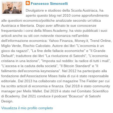
Francesco Simoncelli
Divulgatore e studioso della Scuola Austriaca, ha
aperto questo blog nel 2010 come approfondimento
alle questioni economico/politiche analizzate secondo un'ottica
Austriaca e libertaria. Dopo aver affinato le sue conoscenze
frequentando i corsi della Mises Academy, ha visto pubblicati i suoi
articoli anche su siti con notevole risonanza nell'ambito
dell'informazione economica: Yahoo Finanza, Money.it, Trend Online,
Miglio Verde, Rischio Calcolato. Autore dei libri "L'economia è un
gioco da ragazzi", "La fine delle fallacie economiche" e "Il Grande
Default"; traduttore dei libri "La rivoluzione di Satoshi", "L'economia
cristiana in una lezione", "Imposta sul reddito: la radice di tutti i mali",
"L'ascesa e la caduta della società", "Il Bitcoin Standard" e "Il
fallimento dell'economia keynesiana". Nel 2012 ha partecipato alla
fondazione dell'Associazione Mises Italia di cui è stato responsabile
editoriale. Dal 2013 ha collaborato col magazine The Fielder per cui
ha scritto articoli di economia e finanza. Dal 2018 è stato community
manager per Melis Wallet. Dal 2019 è stato nel Comitato Scientifico
di Bcademy. Dal 2021 conduce il podcast "Bcaucus" di Satoshi
Design.
Visualizza il mio profilo completo