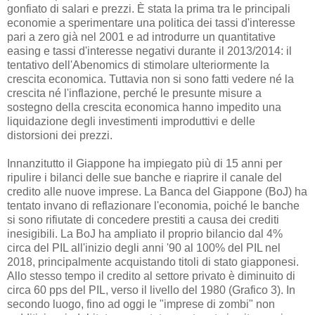
gonfiato di salari e prezzi. È stata la prima tra le principali
economie a sperimentare una politica dei tassi d'interesse
pari a zero già nel 2001 e ad introdurre un quantitative
easing e tassi d'interesse negativi durante il 2013/2014: il
tentativo dell'Abenomics di stimolare ulteriormente la
crescita economica. Tuttavia non si sono fatti vedere né la
crescita né l'inflazione, perché le presunte misure a
sostegno della crescita economica hanno impedito una
liquidazione degli investimenti improduttivi e delle
distorsioni dei prezzi.
Innanzitutto il Giappone ha impiegato più di 15 anni per
ripulire i bilanci delle sue banche e riaprire il canale del
credito alle nuove imprese. La Banca del Giappone (BoJ) ha
tentato invano di reflazionare l'economia, poiché le banche
si sono rifiutate di concedere prestiti a causa dei crediti
inesigibili. La BoJ ha ampliato il proprio bilancio dal 4%
circa del PIL all'inizio degli anni '90 al 100% del PIL nel
2018, principalmente acquistando titoli di stato giapponesi.
Allo stesso tempo il credito al settore privato è diminuito di
circa 60 pps del PIL, verso il livello del 1980 (Grafico 3). In
secondo luogo, fino ad oggi le "imprese di zombi" non