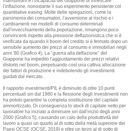
mainstream è l'incapacità del Giappone di innescare
l'inflazione, nonostante il suo esperimento persistente col
quantitative easing. Molte delle spiegazioni, come la
parsimonia dei consumatori, l'avversione al rischio e i
cambiamenti nei modelli di consumo determinati
dall'invecchiamento della popolazione, rimangono poco
convincenti rispetto alla pressione deflazionistica che si è
verificata da quando il boom del credito si è fermato dopo un
sensibile aumento dei prezzi al consumo e immobiliari negli
anni '80 (Grafico 4). La "guerra alla deflazione" del
Giappone ha impedito l'aggiustamento dei prezzi relativi
distorto nel boom, perpetuando così una cattiva allocazione
dei fattori di produzione e indebolendo gli investimenti
guidati dal mercato.
Il rapporto investimenti/PIL è diminuito di oltre 10 punti
percentuali sin dal 1980 e la flessione degli investimenti non
ha potuto garantire la completa sostituzione del capitale
ammortizzato. Di conseguenza lo stock di capitale netto per
lavoratore ha iniziato a diminuire sin dall'inizio degli anni
2000 (Grafico 5), causando un calo della produttività del
lavoro a quasi un quarto al di sotto della metà superiore dei
Paesi OCSE (OCSE, 2019) e oltre un terzo al di sotto di