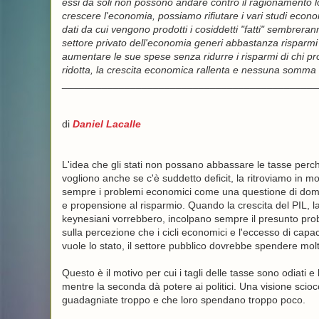
essi da soli non possono andare contro il ragionamento lo
crescere l'economia, possiamo rifiutare i vari studi econo
dati da cui vengono prodotti i cosiddetti "fatti" sembreran
settore privato dell'economia generi abbastanza risparmi 
aumentare le sue spese senza ridurre i risparmi di chi pro
ridotta, la crescita economica rallenta e nessuna somma d
_____________________________________________
di
Daniel Lacalle
L'idea che gli stati non possano abbassare le tasse perch
vogliono anche se c'è suddetto deficit, la ritroviamo in molt
sempre i problemi economici come una questione di doman
e propensione al risparmio. Quando la crescita del PIL, la 
keynesiani vorrebbero, incolpano sempre il presunto pro
sulla percezione che i cicli economici e l'eccesso di capa
vuole lo stato, il settore pubblico dovrebbe spendere molt
Questo è il motivo per cui i tagli delle tasse sono odiati 
mentre la seconda dà potere ai politici. Una visione sciocc
guadagniate troppo e che loro spendano troppo poco.