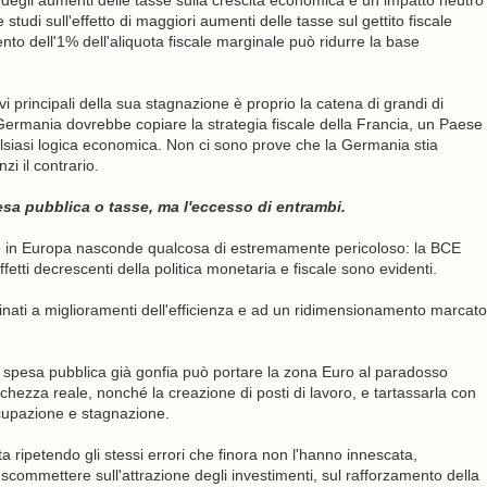
o degli aumenti delle tasse sulla crescita economica e un impatto neutro
 studi sull'effetto di maggiori aumenti delle tasse sul gettito fiscale
nto dell'1% dell'aliquota fiscale marginale può ridurre la base
i principali della sua stagnazione è proprio la catena di grandi di
la Germania dovrebbe copiare la strategia fiscale della Francia, un Paese
alsiasi logica economica. Non ci sono prove che la Germania stia
i il contrario.
sa pubblica o tasse, ma l'eccesso di entrambi.
e in Europa nasconde qualcosa di estremamente pericoloso: la BCE
etti decrescenti della politica monetaria e fiscale sono evidenti.
inati a miglioramenti dell'efficienza e ad un ridimensionamento marcato
a spesa pubblica già gonfia può portare la zona Euro al paradosso
chezza reale, nonché la creazione di posti di lavoro, e tartassarla con
ccupazione e stagnazione.
 ripetendo gli stessi errori che finora non l'hanno innescata,
ommettere sull'attrazione degli investimenti, sul rafforzamento della