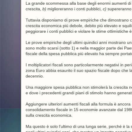
La grande scommessa alla base degli enormi aumenti di s
crescita,
b)
miglioreranno i conti pubblici,
c)
supereranno l
Tuttavia disponiamo di prove empiriche che dimostrano ch
crescita economica più debole, debito più elevato e squilib
peggiorare i conti pubblici e violare le stime ottimistiche 
Le prove empiriche degli ultimi quindici anni mostrano una 
sono molto scarsi (sotto 1) e nella maggior parte dei Paes
fiscale della spesa pubblica più elevato ha sempre portato
I moltiplicatori fiscali sono particolarmente negativi in ​
zona Euro abbia esaurito il suo spazio fiscale dopo che la 
decennio.
Una maggiore spesa pubblica non stimolerà la crescita nel
e dove i precedenti grandi piani di stimolo hanno generat
Aggiungere ulteriori aumenti fiscali alla formula è ancora 
consolidamento fiscale in 15 economie avanzate dal 1980
sulla crescita economica.
Ma questo è solo l'ultimo di una lunga serie, perché è la 