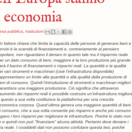
a economia
esa pubblica
,
traduzioni
n fattore chiave che limita la capacità delle persone di generare beni e
ervizi è la scarsità di finanziamenti e, contrariamente al pensiero
opolare, non riguardano il denaro in quanto tale ma il risparmio reale.
er un dato consumo di beni, maggiore è la loro produzione più grande
arà il bacino di finanziamenti o risparmi reali. La quantità e la qualità
ei vari strumenti e macchinari (cioè l'infrastruttura disponibile)
appresentano un limite alla quantità e alla qualità della produzione di
eni di consumo. Quindi l'introduzione di strumenti e macchinari migliori
arantisce una maggiore produzione. Ciò significa che attraverso
'aumento dei risparmi reali è possibile costruire un'infrastruttura miglior
 questo a sua volta costituisce la piattaforma per una crescita
conomica corposa. Quest'ultima genera una maggiore quantità di beni
i consumo, che a sua volta consente più risparmi e anche più consumi.
ano i loro risparmi per migliorare le infrastrutture. Poiché lo stato non
 quindi non può "finanziare" alcuna attività. Pertanto deve deviare i
za reale. I cosiddetti dati non possono confutare questa tesi, poiché