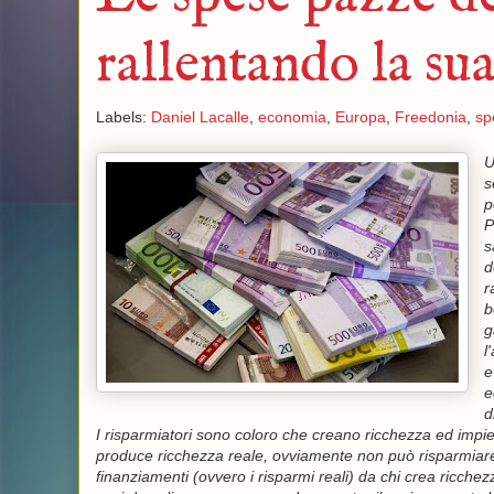
rallentando la su
Labels:
Daniel Lacalle
,
economia
,
Europa
,
Freedonia
,
sp
U
s
p
P
s
d
r
b
g
l
e
e
d
I risparmiatori sono coloro che creano ricchezza ed impieg
produce ricchezza reale, ovviamente non può risparmiare e
finanziamenti (ovvero i risparmi reali) da chi crea ricchez