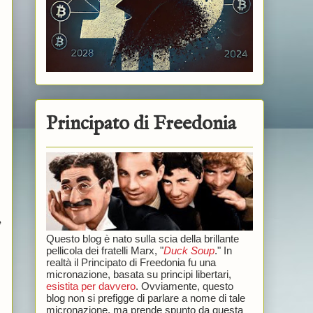
Principato di Freedonia
e
Questo blog è nato sulla scia della brillante
pellicola dei fratelli Marx, "
Duck Soup
." In
realtà il Principato di Freedonia fu una
micronazione, basata su principi libertari,
esistita per davvero
. Ovviamente, questo
blog non si prefigge di parlare a nome di tale
micronazione, ma prende spunto da questa