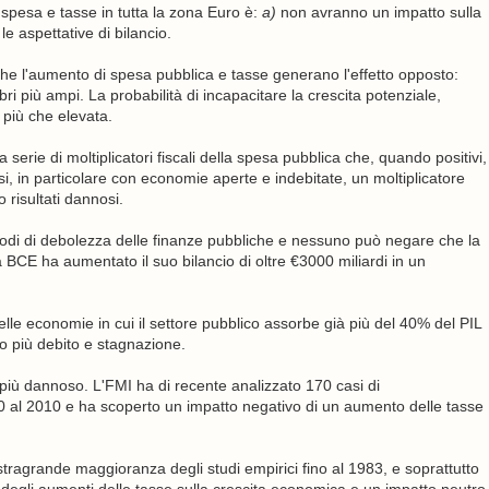
pesa e tasse in tutta la zona Euro è:
a)
non avranno un impatto sulla
e aspettative di bilancio.
e l'aumento di spesa pubblica e tasse generano l'effetto opposto:
ri più ampi. La probabilità di incapacitare la crescita potenziale,
è più che elevata.
serie di moltiplicatori fiscali della spesa pubblica che, quando positivi,
i, in particolare con economie aperte e indebitate, un moltiplicatore
 risultati dannosi.
​periodi di debolezza delle finanze pubbliche e nessuno può negare che la
BCE ha aumentato il suo bilancio di oltre €3000 miliardi in ​​un
le economie in cui il settore pubblico assorbe già più del 40% del PIL
o più debito e stagnazione.
più dannoso. L'FMI ​​ha di recente analizzato 170 casi di
 al 2010 e ha scoperto un impatto negativo di un aumento delle tasse
stragrande maggioranza degli studi empirici fino al 1983, e soprattutto