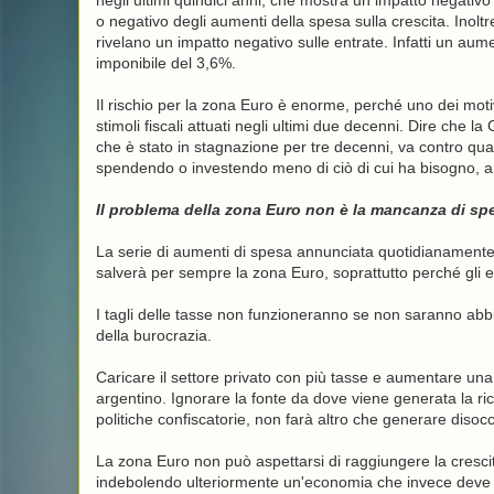
negli ultimi quindici anni, che mostra un impatto negativ
o negativo degli aumenti della spesa sulla crescita. Inoltre
rivelano un impatto negativo sulle entrate. Infatti un aume
imponibile del 3,6%.
Il rischio per la zona Euro è enorme, perché uno dei motiv
stimoli fiscali attuati negli ultimi due decenni. Dire che 
che è stato in stagnazione per tre decenni, va contro qu
spendendo o investendo meno di ciò di cui ha bisogno, anz
Il problema della zona Euro non è la mancanza di spe
La serie di aumenti di spesa annunciata quotidianament
salverà per sempre la zona Euro, soprattutto perché gli eff
I tagli delle tasse non funzioneranno se non saranno abb
della burocrazia.
Caricare il settore privato con più tasse e aumentare un
argentino. Ignorare la fonte da dove viene generata la ric
politiche confiscatorie, non farà altro che generare diso
La zona Euro non può aspettarsi di raggiungere la crescita
indebolendo ulteriormente un'economia che invece deve sc