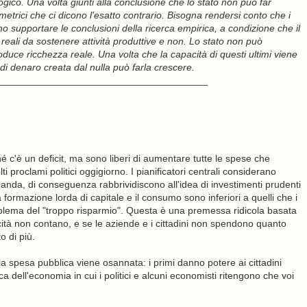
gico. Una volta giunti alla conclusione che lo stato non può far
metrici che ci dicono l'esatto contrario. Bisogna rendersi conto che i
no supportare le conclusioni della ricerca empirica, a condizione che il
reali da sostenere attività produttive e non. Lo stato non può
duce ricchezza reale. Una volta che la capacità di questi ultimi viene
i denaro creata dal nulla può farla crescere.
______________________________________
é c'è un deficit, ma sono liberi di aumentare tutte le spese che
i proclami politici oggigiorno. I pianificatori centrali considerano
da, di conseguenza rabbrividiscono all'idea di investimenti prudenti
formazione lorda di capitale e il consumo sono inferiori a quelli che i
blema del "troppo risparmio". Questa è una premessa ridicola basata
cità non contano, e se le aziende e i cittadini non spendono quanto
o di più.
e la spesa pubblica viene osannata: i primi danno potere ai cittadini
a dell'economia in cui i politici e alcuni economisti ritengono che voi