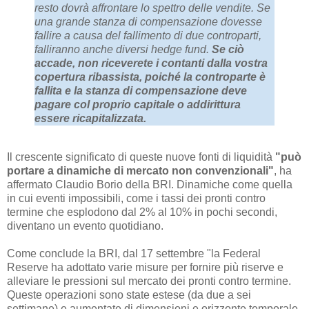
resto dovrà affrontare lo spettro delle vendite. Se
una grande stanza di compensazione dovesse
fallire a causa del fallimento di due controparti,
falliranno anche diversi hedge fund.
Se ciò
accade, non riceverete i contanti dalla vostra
copertura ribassista, poiché la controparte è
fallita e la stanza di compensazione deve
pagare col proprio capitale o addirittura
essere ricapitalizzata.
Il crescente significato di queste nuove fonti di liquidità
"può
portare a dinamiche di mercato non convenzionali"
, ha
affermato Claudio Borio della BRI. Dinamiche come quella
in cui eventi impossibili, come i tassi dei pronti contro
termine che esplodono dal 2% al 10% in pochi secondi,
diventano un evento quotidiano.
Come conclude la BRI, dal 17 settembre "la Federal
Reserve ha adottato varie misure per fornire più riserve e
alleviare le pressioni sul mercato dei pronti contro termine.
Queste operazioni sono state estese (da due a sei
settimane) e aumentate di dimensioni e orizzonte temporale