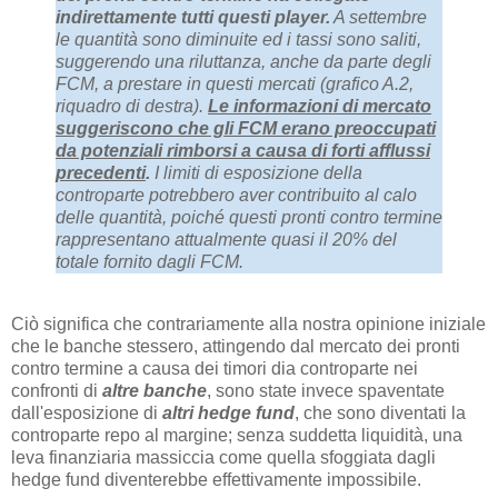
indirettamente tutti questi player.
A settembre
le quantità sono diminuite ed i tassi sono saliti,
suggerendo una riluttanza, anche da parte degli
FCM, a prestare in questi mercati (grafico A.2,
riquadro di destra).
Le informazioni di mercato
suggeriscono che gli FCM erano preoccupati
da potenziali rimborsi a causa di forti afflussi
precedenti
.
I limiti di esposizione della
controparte potrebbero aver contribuito al calo
delle quantità, poiché questi pronti contro termine
rappresentano attualmente quasi il 20% del
totale fornito dagli FCM.
Ciò significa che contrariamente alla nostra opinione iniziale
che le banche stessero, attingendo dal mercato dei pronti
contro termine a causa dei timori dia controparte nei
confronti di
altre banche
, sono state invece spaventate
dall'esposizione di
altri hedge fund
, che sono diventati la
controparte repo al margine; senza suddetta liquidità, una
leva finanziaria massiccia come quella sfoggiata dagli
hedge fund diventerebbe effettivamente impossibile.