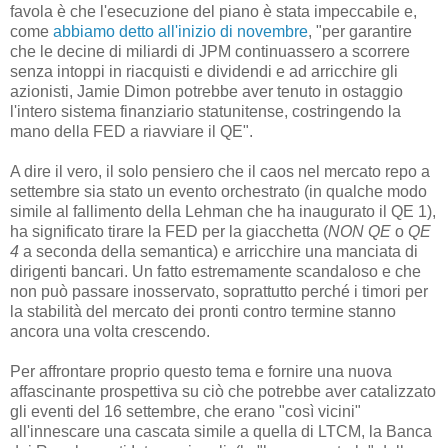
favola è che l'esecuzione del piano è stata impeccabile e,
come
abbiamo detto all'inizio di novembre
, "per garantire
che le decine di miliardi di JPM continuassero a scorrere
senza intoppi in riacquisti e dividendi e ad arricchire gli
azionisti, Jamie Dimon potrebbe aver tenuto in ostaggio
l'intero sistema finanziario statunitense, costringendo la
mano della FED a riavviare il QE".
A dire il vero, il solo pensiero che il caos nel mercato repo a
settembre sia stato un evento orchestrato (in qualche modo
simile al fallimento della Lehman che ha inaugurato il QE 1),
ha significato tirare la FED per la giacchetta (
NON QE
o
QE
4
a seconda della semantica) e arricchire una manciata di
dirigenti bancari. Un fatto estremamente scandaloso e che
non può passare inosservato, soprattutto perché i timori per
la stabilità del mercato dei pronti contro termine stanno
ancora una volta crescendo.
Per affrontare proprio questo tema e fornire una nuova
affascinante prospettiva su ciò che potrebbe aver catalizzato
gli eventi del 16 settembre, che erano "così vicini"
all'innescare una cascata simile a quella di LTCM, la Banca