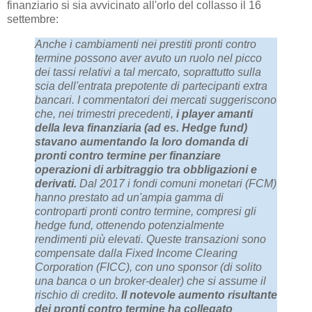
finanziario si sia avvicinato all'orlo del collasso il 16
settembre:
Anche i cambiamenti nei prestiti pronti contro
termine possono aver avuto un ruolo nel picco
dei tassi relativi a tal mercato, soprattutto sulla
scia dell'entrata prepotente di partecipanti extra
bancari. I commentatori dei mercati suggeriscono
che, nei trimestri precedenti,
i player amanti
della leva finanziaria (ad es. Hedge fund)
stavano aumentando la loro domanda di
pronti contro termine per finanziare
operazioni di arbitraggio tra obbligazioni e
derivati.
Dal 2017 i fondi comuni monetari (FCM)
hanno prestato ad un'ampia gamma di
controparti pronti contro termine, compresi gli
hedge fund, ottenendo potenzialmente
rendimenti più elevati. Queste transazioni sono
compensate dalla Fixed Income Clearing
Corporation (FICC), con uno sponsor (di solito
una banca o un broker-dealer) che si assume il
rischio di credito.
Il notevole aumento risultante
dei pronti contro termine ha collegato