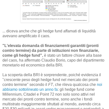
... diceva anche che gli hedge fund affamati di liquidità
avevano amplificato il caos.
"L'elevata domanda di finanziamenti garantiti (pronti
contro termine) da parte di istituzioni non finanziarie,
come gli hedge fund",
è stato un fattore chiave alla base
del caos, ha affermato Claudio Borio, capo del dipartimento
monetario ed economico della BRI.
La scoperta della BRI è sorprendente, poiché evidenzia il
"crescente peso degli hedge fund nel mercato dei pronti
contro termine" secondo il
FT
, che rileva qualcosa che
noi
abbiamo sottolineato un anno fa
: gli hedge fund come
Millennium, Citadel e Point 72 non solo sono attivi nel
mercato dei pronti contro termine, sono anche i fondi
multistrato maggiormente sfruttati al mondo, avendo circa
$20-$30 miliardi in asset under management e portandoli a