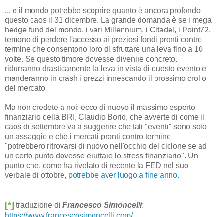
... e il mondo potrebbe scoprire quanto è ancora profondo
questo caos il 31 dicembre. La grande domanda è se i mega
hedge fund del mondo, i vari Millennium, i Citadel, i Point72,
temono di perdere l'accesso ai preziosi fondi pronti contro
termine che consentono loro di sfruttare una leva fino a 10
volte. Se questo timore dovesse divenire concreto,
ridurranno drasticamente la leva in vista di questo evento e
manderanno in crash i prezzi innescando il prossimo crollo
del mercato.
Ma non credete a noi: ecco di nuovo il massimo esperto
finanziario della BRI, Claudio Borio, che avverte di come il
caos di settembre va a suggerire che tali "eventi" sono solo
un assaggio e che i mercati pronti contro termine
"potrebbero ritrovarsi di nuovo nell'occhio del ciclone se ad
un certo punto dovesse eruttare lo stress finanziario". Un
punto che, come ha rivelato di recente la FED nel suo
verbale di ottobre,
potrebbe aver luogo a fine anno
.
[*]
traduzione di
Francesco Simoncelli
:
https://www.francescosimoncelli.com/