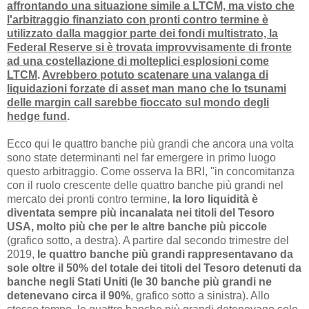
affrontando una situazione simile a LTCM, ma visto che
l'arbitraggio finanziato con pronti contro termine è
utilizzato dalla maggior parte dei fondi multistrato, la
Federal Reserve si è trovata improvvisamente di fronte
ad una costellazione di molteplici esplosioni come
LTCM
.
Avrebbero potuto scatenare una valanga di
liquidazioni forzate di asset man mano che lo tsunami
delle margin call sarebbe fioccato sul mondo degli
hedge fund
.
Ecco qui le quattro banche più grandi che ancora una volta
sono state determinanti nel far emergere in primo luogo
questo arbitraggio. Come osserva la BRI, "in concomitanza
con il ruolo crescente delle quattro banche più grandi nel
mercato dei pronti contro termine,
la loro liquidità è
diventata sempre più incanalata nei titoli del Tesoro
USA, molto più che per le altre banche più piccole
(grafico sotto, a destra). A partire dal secondo trimestre del
2019,
le quattro banche più grandi rappresentavano da
sole oltre il 50% del totale dei titoli del Tesoro detenuti da
banche negli Stati Uniti (le 30 banche più grandi ne
detenevano circa il 90%
, grafico sotto a sinistra). Allo