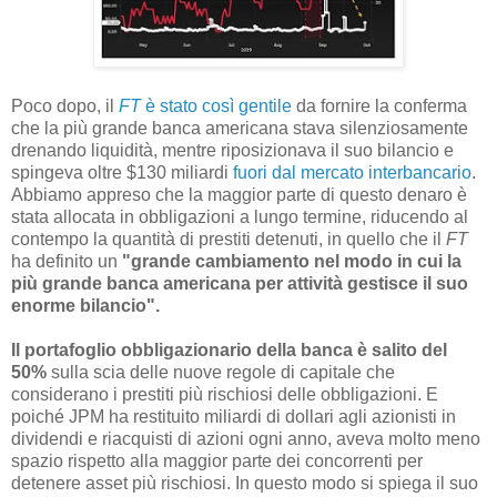
Poco dopo, il
FT
è stato così gentile
da fornire la conferma
che la più grande banca americana stava silenziosamente
drenando liquidità, mentre riposizionava il suo bilancio e
spingeva oltre $130 miliardi
fuori dal mercato interbancario
.
Abbiamo appreso che la maggior parte di questo denaro è
stata allocata in obbligazioni a lungo termine, riducendo al
contempo la quantità di prestiti detenuti, in quello che il
FT
ha definito un
"grande cambiamento nel modo in cui la
più grande banca americana per attività gestisce il suo
enorme bilancio".
Il portafoglio obbligazionario della banca è salito del
50%
sulla scia delle nuove regole di capitale che
considerano i prestiti più rischiosi delle obbligazioni. E
poiché JPM ha restituito miliardi di dollari agli azionisti in
dividendi e riacquisti di azioni ogni anno, aveva molto meno
spazio rispetto alla maggior parte dei concorrenti per
detenere asset più rischiosi. In questo modo si spiega il suo