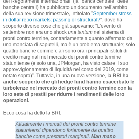
dei Regolamenti Internazionali (la "banca centrale" delle
banche centrali) ha pubblicato un documento nell'ambito
della sua revisione trimestrale, intitolato "
September stress
in dollar repo markets: passing or structural?
", dove ha
scoperto diverse cose che già sapevamo: "L'evento di
settembre non era uno shock
una tantum
nel sistema di
pronti contro termine, contrariamente a quanto affermato da
una manciata di saputelli, ma è un problema strutturale; solo
quattro banche commerciali sono ora i principali istituti di
credito marginali nel mercato dei pronti contro termine
statunitense (e solo una, JPMorgan, ha visto calare il suo
approvvigionamento di liquidità nel corso del 2019, come
notato sopra)". Tuttavia, in una nuova versione,
la BRI ha
anche scoperto che gli hedge fund hanno esacerbato le
turbolenze nel mercato dei pronti contro termine con la
loro sete di prestiti per ridurre i rendimenti delle loro
operazioni.
Ecco cosa ha detto la BRI:
Attualmente i mercati dei pronti contro termine
statunitensi dipendono fortemente da quattro
banche come prestatori marginali.
Man mano