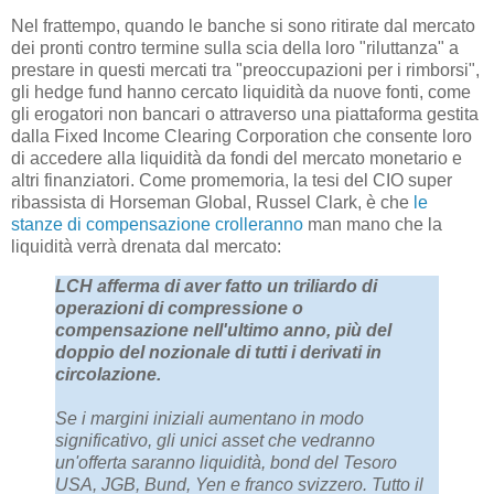
Nel frattempo, quando le banche si sono ritirate dal mercato
dei pronti contro termine sulla scia della loro "riluttanza" a
prestare in questi mercati tra "preoccupazioni per i rimborsi",
gli hedge fund hanno cercato liquidità da nuove fonti, come
gli erogatori non bancari o attraverso una piattaforma gestita
dalla Fixed Income Clearing Corporation che consente loro
di accedere alla liquidità da fondi del mercato monetario e
altri finanziatori. Come promemoria, la tesi del CIO super
ribassista di Horseman Global, Russel Clark, è che
le
stanze di compensazione crolleranno
man mano che la
liquidità verrà drenata dal mercato:
LCH afferma di aver fatto un triliardo di
operazioni di compressione o
compensazione nell'ultimo anno, più del
doppio del nozionale di tutti i derivati ​​in
circolazione.
Se i margini iniziali aumentano in modo
significativo, gli unici asset che vedranno
un'offerta saranno liquidità, bond del Tesoro
USA, JGB, Bund, Yen e franco svizzero. Tutto il