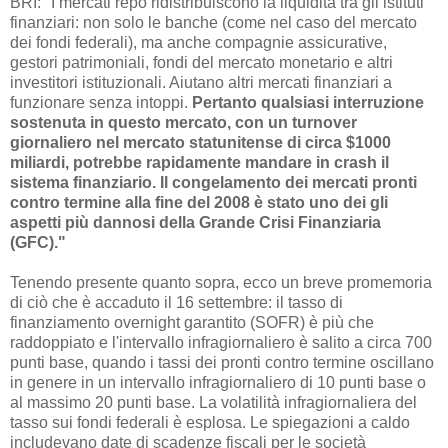
BRI: "I mercati repo ridistribuiscono la liquidità tra gli istituti
finanziari: non solo le banche (come nel caso del mercato
dei fondi federali), ma anche compagnie assicurative,
gestori patrimoniali, fondi del mercato monetario e altri
investitori istituzionali. Aiutano altri mercati finanziari a
funzionare senza intoppi.
Pertanto qualsiasi interruzione
sostenuta in questo mercato, con un turnover
giornaliero nel mercato statunitense di circa $1000
miliardi, potrebbe rapidamente mandare in crash il
sistema finanziario. Il congelamento dei mercati pronti
contro termine alla fine del 2008 è stato uno dei gli
aspetti più dannosi della Grande Crisi Finanziaria
(GFC)."
Tenendo presente quanto sopra, ecco un breve promemoria
di ciò che è accaduto il 16 settembre: il tasso di
finanziamento overnight garantito (SOFR) è più che
raddoppiato e l'intervallo infragiornaliero è salito a circa 700
punti base, quando i tassi dei pronti contro termine oscillano
in genere in un intervallo infragiornaliero di 10 punti base o
al massimo 20 punti base. La volatilità infragiornaliera del
tasso sui fondi federali è esplosa. Le spiegazioni a caldo
includevano date di scadenze fiscali per le società