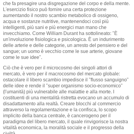
che fa presagire una disgregazione del corpo e della mente.
L'esercizio fisico può fornire una certa protezione
aumentando il nostro scambio metabolico di ossigeno,
acqua e sostanze nutritive, mantenendoci così più
intelligenti, più sani e più energici man mano che
invecchiamo. Come William Durant ha sottolineato: "È
un'involuzione fisiologica e psicologica. È un indurimento
delle arterie e delle categorie, un arresto del pensiero e del
sangue; un uomo è vecchio come le sue arterie, giovane
come le sue idee".
Ciò che è vero per il microcosmo dei singoli attori di
mercato, è vero per il macrocosmo del mercato globale:
ostacolare il libero scambio impedisce il "flusso sanguigno"
delle idee e rende il "super organismo socio-economico"
(l'umanità) più vulnerabile alle malattie e alla morte. I
costituenti di una mentalità ristretta evocano un accumulo di
disadattamento alla realtà. Creare blocchi al commercio
attraverso la regolamentazione e la confisca, lo scopo
implicito della banca centrale, è cancerogeno per il
paradigma del libero mercato, il quale rinvigorisce la nostra
vitalità economica, la moralità sociale e il progresso della
civiltà.