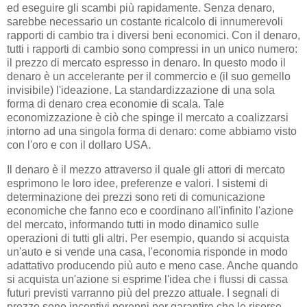
ed eseguire gli scambi più rapidamente. Senza denaro,
sarebbe necessario un costante ricalcolo di innumerevoli
rapporti di cambio tra i diversi beni economici. Con il denaro,
tutti i rapporti di cambio sono compressi in un unico numero:
il prezzo di mercato espresso in denaro. In questo modo il
denaro è un accelerante per il commercio e (il suo gemello
invisibile) l'ideazione. La standardizzazione di una sola
forma di denaro crea economie di scala. Tale
economizzazione è ciò che spinge il mercato a coalizzarsi
intorno ad una singola forma di denaro: come abbiamo visto
con l'oro e con il dollaro USA.
Il denaro è il mezzo attraverso il quale gli attori di mercato
esprimono le loro idee, preferenze e valori. I sistemi di
determinazione dei prezzi sono reti di comunicazione
economiche che fanno eco e coordinano all'infinito l'azione
del mercato, informando tutti in modo dinamico sulle
operazioni di tutti gli altri. Per esempio, quando si acquista
un'auto e si vende una casa, l'economia risponde in modo
adattativo producendo più auto e meno case. Anche quando
si acquista un'azione si esprime l'idea che i flussi di cassa
futuri previsti varranno più del prezzo attuale. I segnali di
prezzo sono incentivi perenni per garantire che le risorse