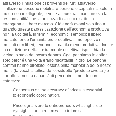
attraverso l'inflazione": i proventi dei furti attraverso
l'inflazione possono mobilitare persone e capitali ma solo in
modo non intelligente, perché ai burocrati mancano sia la
responsabilità che la potenza di calcolo distribuita
endogena al libero mercato. Ciò andrà avanti solo fino a
quando questa parassitizzazione dell'economia produttiva
non la ucciderà. In termini economici semplici: il libero
mercato rende l'umanità più produttiva; i monopoli, o i
mercati non liberi, rendono l'umanità meno produttiva. Inoltre
la condizione della nostra mente collettiva rispecchia da
vicino lo stato del nostro denaro. Oggi pensiamo in dollari
solo perché una volta erano riscattabili in oro. Le banche
centrali hanno dirottato l'estensibilità monetaria delle nostre
menti (la vecchia tattica del cosiddetto "prodotto civetta") e
corrotto la nostra capacità di percepire il mondo con
chiarezza.
Consensus on the accuracy of prices is essential
to economic coordination.
Price signals are to entrepreneurs what light is to
eyesight—the medium which informs
perceptions.