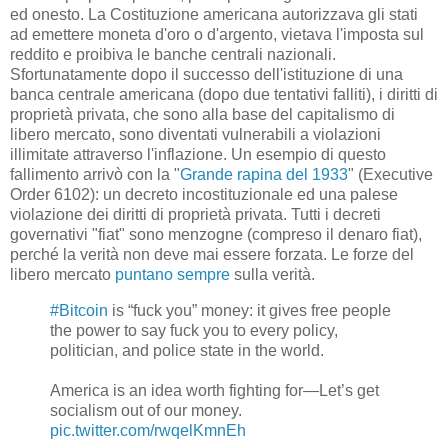
ed onesto. La Costituzione americana autorizzava gli stati
ad emettere moneta d'oro o d'argento, vietava l'imposta sul
reddito e proibiva le banche centrali nazionali.
Sfortunatamente dopo il successo dell'istituzione di una
banca centrale americana (dopo due tentativi falliti), i diritti di
proprietà privata, che sono alla base del capitalismo di
libero mercato, sono diventati vulnerabili a violazioni
illimitate attraverso l'inflazione. Un esempio di questo
fallimento arrivò con la "
Grande rapina del 1933
" (Executive
Order 6102): un decreto incostituzionale ed una palese
violazione dei diritti di proprietà privata. Tutti i decreti
governativi "fiat" sono menzogne (compreso il denaro fiat),
perché la verità non deve mai essere forzata. Le forze del
libero mercato
puntano sempre
sulla verità.
#Bitcoin
is “fuck you” money: it gives free people
the power to say fuck you to every policy,
politician, and police state in the world.
America is an idea worth fighting for—Let’s get
socialism out of our money.
pic.twitter.com/rwqelKmnEh