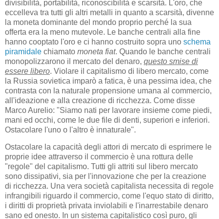
divisibilità, portabilità, riconoscibilità e scarsità. L'oro, che
eccelleva tra tutti gli altri metalli in quanto a scarsità, divenne
la moneta dominante del mondo proprio perché la sua
offerta era la meno mutevole. Le banche centrali alla fine
hanno cooptato l'oro e ci hanno costruito sopra uno
schema
piramidale
chiamato
moneta fiat
. Quando le banche centrali
monopolizzarono il mercato del denaro,
questo smise di
essere libero
. Violare il capitalismo di libero mercato, come
la Russia sovietica imparò a fatica, è una pessima idea, che
contrasta con la naturale propensione umana al commercio,
all'ideazione e alla creazione di ricchezza. Come disse
Marco Aurelio: "Siamo nati per lavorare insieme come piedi,
mani ed occhi, come le due file di denti, superiori e inferiori.
Ostacolare l'uno o l'altro è innaturale".
Ostacolare la capacità degli attori di mercato di esprimere le
proprie idee attraverso il commercio è una rottura delle
"regole" del capitalismo. Tutti gli attriti sul libero mercato
sono dissipativi, sia per l'innovazione che per la creazione
di ricchezza. Una vera società capitalista necessita di regole
infrangibili riguardo il commercio, come l'equo stato di diritto,
i diritti di proprietà privata inviolabili e l'inarrestabile denaro
sano ed onesto. In un sistema capitalistico così puro, gli