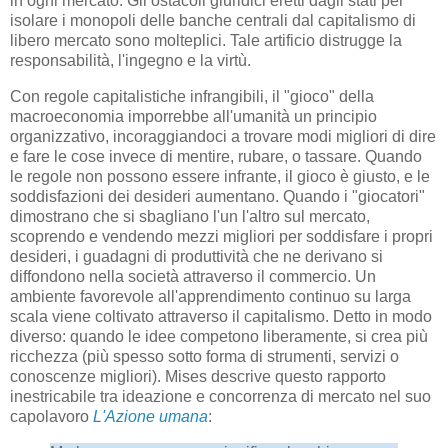
in ogni mercato. Gli ostacoli giuridici eretti dagli stati per
isolare i monopoli delle banche centrali dal capitalismo di
libero mercato sono molteplici. Tale artificio distrugge la
responsabilità, l'ingegno e la virtù.
Con regole capitalistiche infrangibili, il "gioco" della
macroeconomia imporrebbe all'umanità un principio
organizzativo, incoraggiandoci a trovare modi migliori di dire
e fare le cose invece di mentire, rubare, o tassare. Quando
le regole non possono essere infrante, il gioco è giusto, e le
soddisfazioni dei desideri aumentano. Quando i "giocatori"
dimostrano che si sbagliano l'un l'altro sul mercato,
scoprendo e vendendo mezzi migliori per soddisfare i propri
desideri, i guadagni di produttività che ne derivano si
diffondono nella società attraverso il commercio. Un
ambiente favorevole all'apprendimento continuo su larga
scala viene coltivato attraverso il capitalismo. Detto in modo
diverso: quando le idee competono liberamente, si crea più
ricchezza (più spesso sotto forma di strumenti, servizi o
conoscenze migliori). Mises descrive questo rapporto
inestricabile tra ideazione e concorrenza di mercato nel suo
capolavoro
L'Azione umana
: