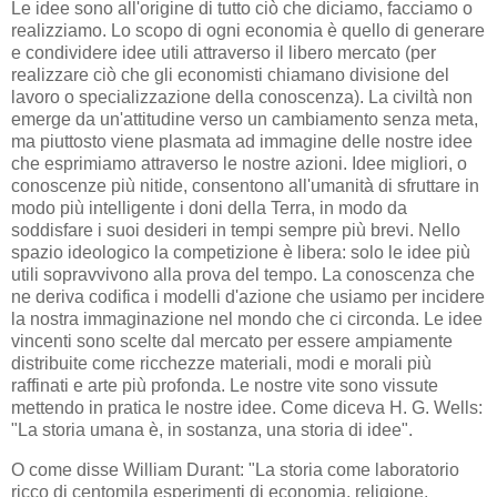
Le idee sono all'origine di tutto ciò che diciamo, facciamo o
realizziamo. Lo scopo di ogni economia è quello di generare
e condividere idee utili attraverso il libero mercato (per
realizzare ciò che gli economisti chiamano divisione del
lavoro o specializzazione della conoscenza). La civiltà non
emerge da un'attitudine verso un cambiamento senza meta,
ma piuttosto viene plasmata ad immagine delle nostre idee
che esprimiamo attraverso le nostre azioni. Idee migliori, o
conoscenze più nitide, consentono all'umanità di sfruttare in
modo più intelligente i doni della Terra, in modo da
soddisfare i suoi desideri in tempi sempre più brevi. Nello
spazio ideologico la competizione è libera: solo le idee più
utili sopravvivono alla prova del tempo. La conoscenza che
ne deriva codifica i modelli d'azione che usiamo per incidere
la nostra immaginazione nel mondo che ci circonda. Le idee
vincenti sono scelte dal mercato per essere ampiamente
distribuite come ricchezze materiali, modi e morali più
raffinati e arte più profonda. Le nostre vite sono vissute
mettendo in pratica le nostre idee. Come diceva H. G. Wells:
"La storia umana è, in sostanza, una storia di idee".
O come disse William Durant: "La storia come laboratorio
ricco di centomila esperimenti di economia, religione,