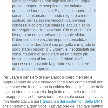
Ma la concorrenza non significa che chiunque
possa prosperare semplicemente imitando
quello che fanno gli altri. Significa l'opportunità di
servire i consumatori in modo migliore o meno
costoso, senza essere vincolati da privilegi
concessi a coloro i cui interessi acquisiti sono
danneggiati dall'innovazione. Ciò di cui ha più
bisogno un nuovo arrivato che vuole sfidare
l'interesse delle vecchie imprese consolidate è il
cervello e le idee. Se il suo progetto è in grado di
soddisfare i bisogni più urgenti e insoddisfatti dei
consumatori o di soddisfarli ad un prezzo più
basso rispetto ai loro vecchi fornitori, avrà
successo nonostante la grandezza e il potere
delle vecchie imprese.
Per usare il pensiero di Ray Dalio: il libero mercato è
rappresentato da
idee meritocratiche
e reti commerciali non
ostacolate che incentivano la coltivazione e l'infusione delle
migliori idee nella società. Implicito nella meta-idea è il
presupposto che l'innovazione possa solo essere coltivata,
non legiferata. Da qui
l'ignoranza dei sostenitori della MMT
che chiedono a gran voce "l'attivazione del capitale inattivo