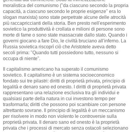
moralistica del comunismo ("da ciascuno secondo la propria
capacità, a ciascuno secondo le proprie esigenze" era lo
slogan marxista) sono state perpetrate alcune delle atrocità
più raccapriccianti della storia. Ben presto nell'esperimento
sovietico la produttività è crollata e milioni di persone sono
morte di fame o sono state massacrate dallo stato. Quando i
governi giocano a fare Dio, le civiltà bruciano all'inferno. La
Russia sovietica riscoprì ciò che Aristotele aveva detto
secoli prima: "Quando tutti possiedono tutto, nessuno si
occupa di niente".
Il capitalismo americano ha superato il comunismo
sovietico. Il capitalismo è un sistema socioeconomico
fondato sui tre pilastri: diritti di proprietà privata, principio di
legalità e denaro sano ed onesto. I diritti di proprietà privata
rappresentano una relazione esclusiva tra gli individui e
qualsiasi parte della natura in cui investono tempo per
trasformarla; diritti che possono poi scambiare con persone
altrettanto sovrane. Il principio di legalità è un meccanismo
per risolvere in modo non violento le controversie sulla
proprietà privata. Il denaro sano ed onesto è la proprietà
privata che i processi di mercato senza ostacoli selezionano