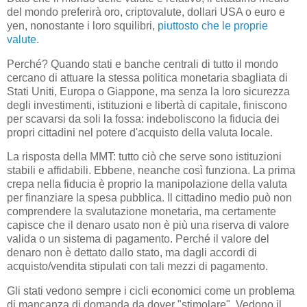
del mondo preferirà oro, criptovalute, dollari USA o euro e
yen, nonostante i loro squilibri,
piuttosto che le proprie
valute
.
Perché? Quando stati e banche centrali di tutto il mondo
cercano di attuare la stessa politica monetaria sbagliata di
Stati Uniti, Europa o Giappone, ma senza la loro sicurezza
degli investimenti, istituzioni e libertà di capitale, finiscono
per scavarsi da soli la fossa: indeboliscono la fiducia dei
propri cittadini nel potere d'acquisto della valuta locale.
La risposta della MMT: tutto ciò che serve sono istituzioni
stabili e affidabili. Ebbene, neanche così funziona. La prima
crepa nella fiducia è proprio la manipolazione della valuta
per finanziare la spesa pubblica. Il cittadino medio può non
comprendere la svalutazione monetaria, ma certamente
capisce che il denaro usato non è più una riserva di valore
valida o un sistema di pagamento. Perché il valore del
denaro non è dettato dallo stato, ma dagli accordi di
acquisto/vendita stipulati con tali mezzi di pagamento.
Gli stati vedono sempre i cicli economici come un problema
di mancanza di domanda da dover "stimolare". Vedono il