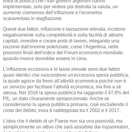
linea di politica che i vari governi argentini hanno
implementato, solo per vedere poi distrutta la valuta, un
aumento clamoroso dell'inflazione e l'economia
scaraventata in stagflazione.
Questi due fattori, inflazione e tassazione elevata, incidono
negativamente sulla competitività e sulla facilità di attrarre
capitali, investire e creare posti di lavoro, relegando una
nazione dall'enorme potenziale, come l'Argentina, nelle
posizioni finali dell'indice del Forum economico mondiale,
quando invece dovrebbe essere in cima.
L'inflazione eccessiva e le tasse elevate sono due fattori
quasi identici che nascondono un'eccessiva spesa pubblica,
la quale agisce da freno all'attività economica poiché non è
un servizio per facilitare l'attività economica, ma fine a sé
stessa. Nel 2016 la spesa pubblica ha raggiunto il 47,9% del
PIL, un dato chiaramente sproporzionato. Anche se
consideriamo la spesa pubblica primaria, cioè escludendo il
costo del debito, essa è raddoppiata tra il 2002 e il 2017.
L'idea che il debito di un Paese non sia una passività, ma
semplicemente un attivo che sarà assorbito dai risparmiatori,