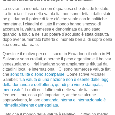
La sovranità monetaria non è qualcosa che decide lo stato.
La fiducia e l'uso della valuta fiat non sono dettati dallo stato
né gli danno il potere di fare ciò che vuole con le politiche
monetarie. I cittadini di tutto il mondo hanno smesso di
accettare la valuta emessa e denominata da uno stato,
quando la fiducia nel suo potere d'acquisto è stata distrutta
dopo aver aumentato l'offerta di moneta ben al di sopra della
sua domanda reale.
Questo è il motivo per cui il sucre in Ecuador o il colon in El
Salvador sono crollati, o perché il peso argentino e il bolivar
venezuelano o il rial iraniano sono ampiamente rifiutati dai
cittadini locali e internazionali. Ci sono numerose valute fiat
che
sono fallite o sono scomparse
. Come scrive Michael
Sanibel: "
La valuta di una nazione non è esente dalle leggi
della domanda e dell'offerta, quindi più viene stampata,
meno vale
". I crolli ed i fallimenti delle valute fiat sono
frequenti, ma, cosa più importante, anche se alcune
sopravvivono, la loro
domanda interna e internazionale è
irrimediabilmente danneggiata
.
Dato che il mondo delle valute è relativo, il cittadino medio