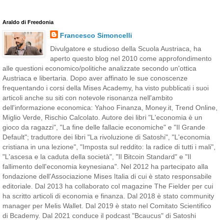
Araldo di Freedonia
Francesco Simoncelli
Divulgatore e studioso della Scuola Austriaca, ha
aperto questo blog nel 2010 come approfondimento
alle questioni economico/politiche analizzate secondo un'ottica
Austriaca e libertaria. Dopo aver affinato le sue conoscenze
frequentando i corsi della Mises Academy, ha visto pubblicati i suoi
articoli anche su siti con notevole risonanza nell'ambito
dell'informazione economica: Yahoo Finanza, Money.it, Trend Online,
Miglio Verde, Rischio Calcolato. Autore dei libri "L'economia è un
gioco da ragazzi", "La fine delle fallacie economiche" e "Il Grande
Default"; traduttore dei libri "La rivoluzione di Satoshi", "L'economia
cristiana in una lezione", "Imposta sul reddito: la radice di tutti i mali",
"L'ascesa e la caduta della società", "Il Bitcoin Standard" e "Il
fallimento dell'economia keynesiana". Nel 2012 ha partecipato alla
fondazione dell'Associazione Mises Italia di cui è stato responsabile
editoriale. Dal 2013 ha collaborato col magazine The Fielder per cui
ha scritto articoli di economia e finanza. Dal 2018 è stato community
manager per Melis Wallet. Dal 2019 è stato nel Comitato Scientifico
di Bcademy. Dal 2021 conduce il podcast "Bcaucus" di Satoshi