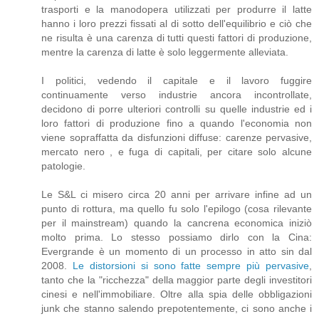
trasporti e la manodopera utilizzati per produrre il latte
hanno i loro prezzi fissati al di sotto dell'equilibrio e ciò che
ne risulta è una carenza di tutti questi fattori di produzione,
mentre la carenza di latte è solo leggermente alleviata.
I politici, vedendo il capitale e il lavoro fuggire
continuamente verso industrie ancora incontrollate,
decidono di porre ulteriori controlli su quelle industrie ed i
loro fattori di produzione fino a quando l'economia non
viene sopraffatta da disfunzioni diffuse: carenze pervasive,
mercato nero , e fuga di capitali, per citare solo alcune
patologie.
Le S&L ci misero circa 20 anni per arrivare infine ad un
punto di rottura, ma quello fu solo l'epilogo (cosa rilevante
per il mainstream) quando la cancrena economica iniziò
molto prima. Lo stesso possiamo dirlo con la Cina:
Evergrande è un momento di un processo in atto sin dal
2008.
Le distorsioni si sono fatte sempre più pervasive
,
tanto che la "ricchezza" della maggior parte degli investitori
cinesi e nell'immobiliare. Oltre alla spia delle obbligazioni
junk che stanno salendo prepotentemente, ci sono anche i