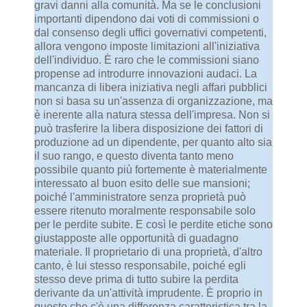
gravi danni alla comunità. Ma se le conclusioni
importanti dipendono dai voti di commissioni o
dal consenso degli uffici governativi competenti,
allora vengono imposte limitazioni all'iniziativa
dell'individuo. È raro che le commissioni siano
propense ad introdurre innovazioni audaci. La
mancanza di libera iniziativa negli affari pubblici
non si basa su un'assenza di organizzazione, ma
è inerente alla natura stessa dell'impresa. Non si
può trasferire la libera disposizione dei fattori di
produzione ad un dipendente, per quanto alto sia
il suo rango, e questo diventa tanto meno
possibile quanto più fortemente è materialmente
interessato al buon esito delle sue mansioni;
poiché l'amministratore senza proprietà può
essere ritenuto moralmente responsabile solo
per le perdite subite. E così le perdite etiche sono
giustapposte alle opportunità di guadagno
materiale. Il proprietario di una proprietà, d'altro
canto, è lui stesso responsabile, poiché egli
stesso deve prima di tutto subire la perdita
derivante da un'attività imprudente. È proprio in
questo che c'è una differenza caratteristica tra la