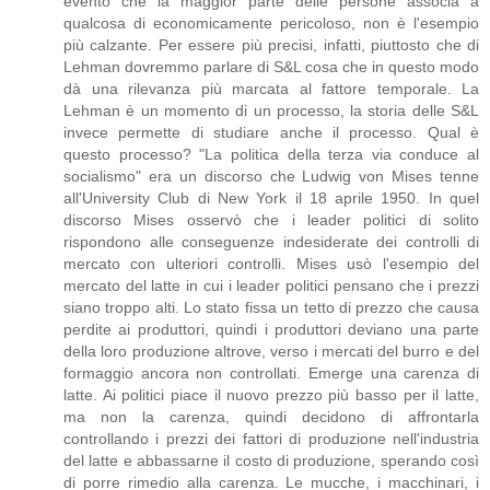
evento che la maggior parte delle persone associa a
qualcosa di economicamente pericoloso, non è l'esempio
più calzante. Per essere più precisi, infatti, piuttosto che di
Lehman dovremmo parlare di S&L cosa che in questo modo
dà una rilevanza più marcata al fattore temporale. La
Lehman è un momento di un processo, la storia delle S&L
invece permette di studiare anche il processo. Qual è
questo processo? "La politica della terza via conduce al
socialismo" era un discorso che Ludwig von Mises tenne
all'University Club di New York il 18 aprile 1950. In quel
discorso Mises osservò che i leader politici di solito
rispondono alle conseguenze indesiderate dei controlli di
mercato con ulteriori controlli. Mises usò l'esempio del
mercato del latte in cui i leader politici pensano che i prezzi
siano troppo alti. Lo stato fissa un tetto di prezzo che causa
perdite ai produttori, quindi i produttori deviano una parte
della loro produzione altrove, verso i mercati del burro e del
formaggio ancora non controllati. Emerge una carenza di
latte. Ai politici piace il nuovo prezzo più basso per il latte,
ma non la carenza, quindi decidono di affrontarla
controllando i prezzi dei fattori di produzione nell'industria
del latte e abbassarne il costo di produzione, sperando così
di porre rimedio alla carenza. Le mucche, i macchinari, i