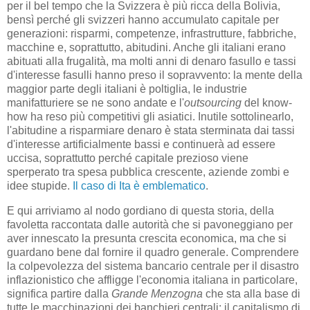
per il bel tempo che la Svizzera è più ricca della Bolivia,
bensì perché gli svizzeri hanno accumulato capitale per
generazioni: risparmi, competenze, infrastrutture, fabbriche,
macchine e, soprattutto, abitudini. Anche gli italiani erano
abituati alla frugalità, ma molti anni di denaro fasullo e tassi
d'interesse fasulli hanno preso il sopravvento: la mente della
maggior parte degli italiani è poltiglia, le industrie
manifatturiere se ne sono andate e l'
outsourcing
del know-
how ha reso più competitivi gli asiatici. Inutile sottolinearlo,
l'abitudine a risparmiare denaro è stata sterminata dai tassi
d'interesse artificialmente bassi e continuerà ad essere
uccisa, soprattutto perché capitale prezioso viene
sperperato tra spesa pubblica crescente, aziende zombi e
idee stupide.
Il caso di Ita è emblematico
.
E qui arriviamo al nodo gordiano di questa storia, della
favoletta raccontata dalle autorità che si pavoneggiano per
aver innescato la presunta crescita economica, ma che si
guardano bene dal fornire il quadro generale. Comprendere
la colpevolezza del sistema bancario centrale per il disastro
inflazionistico che affligge l'economia italiana in particolare,
significa partire dalla
Grande Menzogna
che sta alla base di
tutte le macchinazioni dei banchieri centrali: il capitalismo di