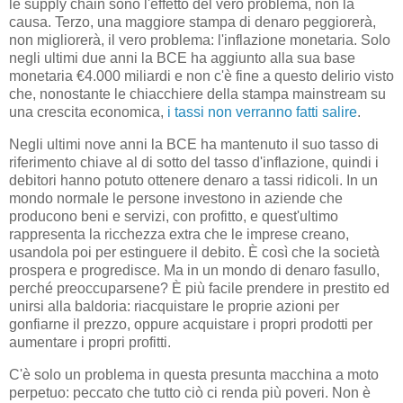
le supply chain sono l'effetto del vero problema, non la
causa. Terzo, una maggiore stampa di denaro peggiorerà,
non migliorerà, il vero problema: l'inflazione monetaria. Solo
negli ultimi due anni la BCE ha aggiunto alla sua base
monetaria €4.000 miliardi e non c'è fine a questo delirio visto
che, nonostante le chiacchiere della stampa mainstream su
una crescita economica,
i tassi non verranno fatti salire
.
Negli ultimi nove anni la BCE ha mantenuto il suo tasso di
riferimento chiave al di sotto del tasso d'inflazione, quindi i
debitori hanno potuto ottenere denaro a tassi ridicoli. In un
mondo normale le persone investono in aziende che
producono beni e servizi, con profitto, e quest'ultimo
rappresenta la ricchezza extra che le imprese creano,
usandola poi per estinguere il debito. È così che la società
prospera e progredisce. Ma in un mondo di denaro fasullo,
perché preoccuparsene? È più facile prendere in prestito ed
unirsi alla baldoria: riacquistare le proprie azioni per
gonfiarne il prezzo, oppure acquistare i propri prodotti per
aumentare i propri profitti.
C'è solo un problema in questa presunta macchina a moto
perpetuo: peccato che tutto ciò ci renda più poveri. Non è