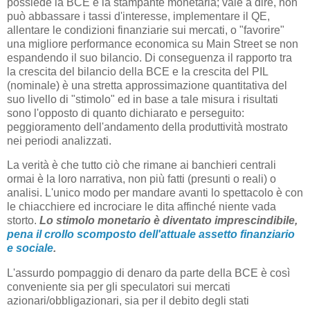
possiede la BCE è la stampante monetaria; vale a dire, non
può abbassare i tassi d'interesse, implementare il QE,
allentare le condizioni finanziarie sui mercati, o "favorire"
una migliore performance economica su Main Street se non
espandendo il suo bilancio. Di conseguenza il rapporto tra
la crescita del bilancio della BCE e la crescita del PIL
(nominale) è una stretta approssimazione quantitativa del
suo livello di "stimolo" ed in base a tale misura i risultati
sono l'opposto di quanto dichiarato e perseguito:
peggioramento dell'andamento della produttività mostrato
nei periodi analizzati.
La verità è che tutto ciò che rimane ai banchieri centrali
ormai è la loro narrativa, non più fatti (presunti o reali) o
analisi. L'unico modo per mandare avanti lo spettacolo è con
le chiacchiere ed incrociare le dita affinché niente vada
storto.
Lo stimolo monetario è diventato imprescindibile,
pena il crollo scomposto dell'attuale assetto finanziario
e sociale
.
L'assurdo pompaggio di denaro da parte della BCE è così
conveniente sia per gli speculatori sui mercati
azionari/obbligazionari, sia per il debito degli stati