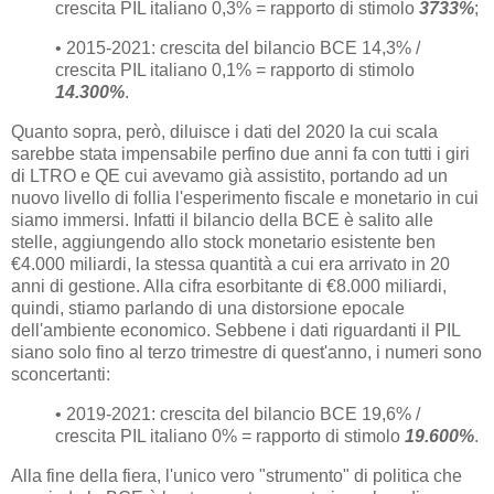
crescita PIL italiano 0,3% = rapporto di stimolo
3733%
;
• 2015-2021: crescita del bilancio BCE 14,3% /
crescita PIL italiano 0,1% = rapporto di stimolo
14.300%
.
Quanto sopra, però, diluisce i dati del 2020 la cui scala
sarebbe stata impensabile perfino due anni fa con tutti i giri
di LTRO e QE cui avevamo già assistito, portando ad un
nuovo livello di follia l'esperimento fiscale e monetario in cui
siamo immersi. Infatti il bilancio della BCE è salito alle
stelle, aggiungendo allo stock monetario esistente ben
€4.000 miliardi, la stessa quantità a cui era arrivato in 20
anni di gestione. Alla cifra esorbitante di €8.000 miliardi,
quindi, stiamo parlando di una distorsione epocale
dell'ambiente economico. Sebbene i dati riguardanti il PIL
siano solo fino al terzo trimestre di quest'anno, i numeri sono
sconcertanti:
• 2019-2021: crescita del bilancio BCE 19,6% /
crescita PIL italiano 0% = rapporto di stimolo
19.600%
.
Alla fine della fiera, l'unico vero "strumento" di politica che