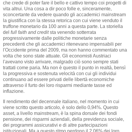
che crede di poter fare il bello e cattivo tempo coi progetti di
vita altrui. Una cosa a dir poco folle e, sinceramente,
sconcertante da vedere quando gli accademici mainstream
la giustifica con la stessa retorica con cui viene venduto il
truffone monetario da 100 anni a questa parte. La storiella
del
full faith and credit
sta venendo sotterrata
progressivamente dalle politiche monetarie senza
precedenti che gli accademici ritenevano impensabili per
l'Occidente prima del 2009, ma non hanno commentato una
volta che sono state attuate. Gli economisti Austriaci
l'avevano visto arrivare, malgrado ciò sono sempre stati
trattati come paria. Ma non è questo il punto in realtà, bensì
la progressiva e sostenuta velocità con cui gli individui
continuano ad essere privati delle libertà economiche
attraverso il furto dei loro risparmi mediante tasse ed
inflazione.
Il rendimento del decennale italiano, nel momento in cui
viene scritto questo articolo, è solo dello 0,94%. Questo
asset, a livello mainstream, è la spina dorsale dei fondi
pensione, dei risparmi aziendali, della previdenza sociale,
dei programmi assicurativi e di altre partecipazioni
istituzionali. Ma a questo ritmo perdono il 2,06% dei loro