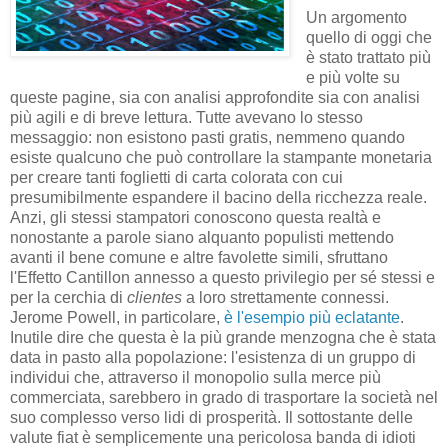
Un argomento
quello di oggi che
è stato trattato più
e più volte su
queste pagine, sia con analisi approfondite sia con analisi
più agili e di breve lettura. Tutte avevano lo stesso
messaggio: non esistono pasti gratis, nemmeno quando
esiste qualcuno che può controllare la stampante monetaria
per creare tanti foglietti di carta colorata con cui
presumibilmente espandere il bacino della ricchezza reale.
Anzi, gli stessi stampatori conoscono questa realtà e
nonostante a parole siano alquanto populisti mettendo
avanti il bene comune e altre favolette simili, sfruttano
l'Effetto Cantillon annesso a questo privilegio per sé stessi e
per la cerchia di
clientes
a loro strettamente connessi.
Jerome Powell, in particolare,
è l'esempio più eclatante
.
Inutile dire che questa è la più grande menzogna che è stata
data in pasto alla popolazione: l'esistenza di un gruppo di
individui che, attraverso il monopolio sulla merce più
commerciata, sarebbero in grado di trasportare la società nel
suo complesso verso lidi di prosperità. Il sottostante delle
valute fiat è semplicemente una pericolosa banda di idioti