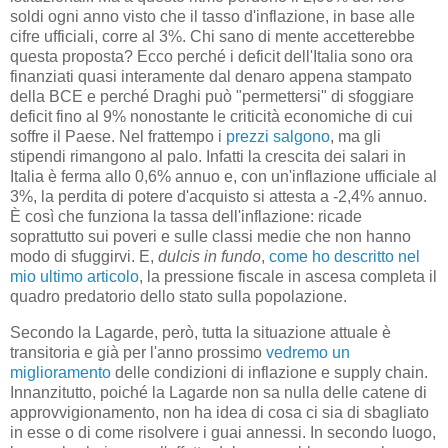
soldi ogni anno visto che il tasso d'inflazione, in base alle
cifre ufficiali, corre al 3%. Chi sano di mente accetterebbe
questa proposta? Ecco perché i deficit dell'Italia sono ora
finanziati quasi interamente dal denaro appena stampato
della BCE e perché Draghi può "permettersi" di sfoggiare
deficit fino al 9% nonostante le criticità economiche di cui
soffre il Paese. Nel frattempo i
prezzi salgono
, ma gli
stipendi rimangono al palo. Infatti la crescita dei salari in
Italia è ferma allo 0,6% annuo e, con un'inflazione ufficiale al
3%, la perdita di potere d'acquisto si attesta a -2,4% annuo.
È così che funziona la tassa dell'inflazione: ricade
soprattutto sui poveri e sulle classi medie che non hanno
modo di sfuggirvi. E,
dulcis in fundo
,
come ho descritto nel
mio ultimo articolo
, la pressione fiscale in ascesa completa il
quadro predatorio dello stato sulla popolazione.
Secondo la Lagarde, però, tutta la situazione attuale è
transitoria e già per l'anno prossimo
vedremo un
miglioramento
delle condizioni di inflazione e supply chain.
Innanzitutto, poiché la Lagarde non sa nulla delle catene di
approvvigionamento, non ha idea di cosa ci sia di sbagliato
in esse o di come risolvere i guai annessi. In secondo luogo,