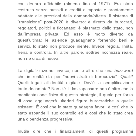
con denaro affidabile (almeno fino al 1971). Era stato
costruito senza sussidi o crediti d'imposta e prontamente
adattato alle pressioni della domanda/offerta. Il sistema di
"transizione" post-2020 è diverso: è diretto da burocrati,
regolatori, politici e ficcanaso; è plasmato dallo stato, non
dall'impresa privata. Ed esso è molto diverso da
quest'ultima: le aziende guadagnano fornendo beni e
servizi, lo stato non produce niente. Invece regola, limita,
frena e controlla. In altre parole, sottrae ricchezza reale,
non ne crea di nuova.
La digitalizzazione, invece, non è altro che una
buzzword
che in realtà sta per "nuovi strati di burocrazia". Quali?
Quelli legati all'identità digitale. Dov'è la semplificazione
tanto decantata? Non c'è. Il lasciapassare non è altro che la
manifestazione fisica di questa strategia, il quale per forza
di cose aggiungerà ulteriori figure burocratiche a quelle
esistenti. È così che lo stato guadagna favori, è così che lo
stato espande il suo controllo ed è così che lo stato crea
una dipendenza progressiva.
Inutile dire che i finanziamenti di questi programmi