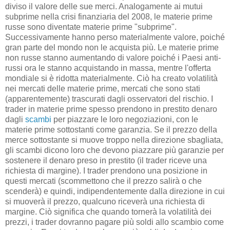
diviso il valore delle sue merci. Analogamente ai mutui
subprime nella crisi finanziaria del 2008, le materie prime
russe sono diventate materie prime "subprime".
Successivamente hanno perso materialmente valore, poiché
gran parte del mondo non le acquista più. Le materie prime
non russe stanno aumentando di valore poiché i Paesi anti-
russi ora le stanno acquistando in massa, mentre l'offerta
mondiale si è ridotta materialmente. Ciò ha creato volatilità
nei mercati delle materie prime, mercati che sono stati
(apparentemente) trascurati dagli osservatori del rischio. I
trader in materie prime spesso prendono in prestito denaro
dagli
scambi
per piazzare le loro negoziazioni, con le
materie prime sottostanti come garanzia. Se il prezzo della
merce sottostante si muove troppo nella direzione sbagliata,
gli scambi dicono loro che devono piazzare più garanzie per
sostenere il denaro preso in prestito (il trader riceve una
richiesta di margine). I trader prendono una posizione in
questi mercati (scommettono che il prezzo salirà o che
scenderà) e quindi, indipendentemente dalla direzione in cui
si muoverà il prezzo, qualcuno riceverà una richiesta di
margine. Ciò significa che quando tornerà la volatilità dei
prezzi, i trader dovranno pagare più soldi allo scambio come