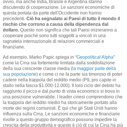
ovvio, ma anche India, Brasile e Argentina stanno
discutendo di cooperazione. Le sanzioni economiche di
questa portata da parte dell'Occidente non hanno
precedenti.
Ciò ha segnalato ai Paesi di tutto il mondo il
rischio che corrono a causa della dipendenza dal
dollaro.
Questo non significa che tali Paesi inizieranno a
cooperare poiché sono tutti soggetti a vincoli in una
ragnatela internazionale di relazioni commerciali e
finanziarie.
Ad esempio, Marko Papic spiega in “
Geopolitical Alpha
”
come la Cina sia fortemente limitata dalla soddisfazione
della sua crescente classe media (
la maggior parte della
sua popolazione
) e come ci ne fa parte sia timoroso di poter
cadere nella trappola del reddito medio (PIL pro capite in
stallo nella fascia $1.000-12.000). Il loro ciclo del debito ha
raggiunto il picco e dal punto di vista economico si trova in
una posizione vulnerabile. I leader cinesi comprendono che
la trappola del reddito medio ha storicamente portato alla
morte dei regimi comunisti. È qui che gli Stati Uniti hanno
influenza sulla Cina. Le sanzioni economiche e finanziarie
rivolte a questo gruppo demografico possono impedire la
crescita della produttività e questo è ciò di cui la Cina ha più