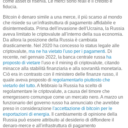
come asset di riserva. Le merci sono reali e il credito è
fiducia.
Bitcoin è denaro simile a una merce, il più scarso al mondo
che risiede su un'infrastruttura di pagamento affidabile e
disintermediata. Prima dell'invasione dell'Ucraina, la Russia
aveva limitato le criptovalute all'interno della sua economia.
Da allora la posizione della Russia è cambiata
drasticamente. Nel 2020 ha concesso lo status legale alle
criptovalute,
ma ne ha vietato l'uso per i pagamenti
. Di
recente, nel gennaio 2022, la banca centrale russa
ha
proposto di vietare
l'uso e il mining di criptovalute, citando
minacce alla stabilità finanziaria e alla sovranità monetaria.
Ciò era in contrasto con il ministero delle finanze russo, il
quale aveva proposto di
regolamentarlo piuttosto che
vietarlo del tutto
. A febbraio la Russia ha scelto di
regolamentare le criptovalute, a causa del timore che
emergessero comunque come un mercato nero. A marzo un
funzionario del governo russo ha annunciato che avrebbe
preso in considerazione
l'accettazione di bitcoin per le
esportazioni di energia
. Il cambiamento di opinione della
Russia può essere attribuito al desiderio di diffondere il
denaro-merce e all'infrastruttura di pagamento