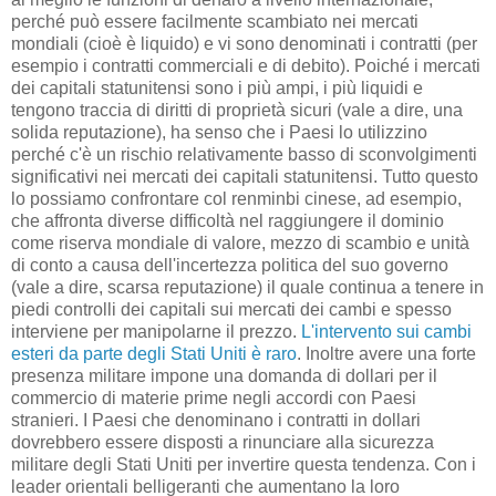
perché può essere facilmente scambiato nei mercati
mondiali (cioè è liquido) e vi sono denominati i contratti (per
esempio i contratti commerciali e di debito). Poiché i mercati
dei capitali statunitensi sono i più ampi, i più liquidi e
tengono traccia di diritti di proprietà sicuri (vale a dire, una
solida reputazione), ha senso che i Paesi lo utilizzino
perché c'è un rischio relativamente basso di sconvolgimenti
significativi nei mercati dei capitali statunitensi. Tutto questo
lo possiamo confrontare col renminbi cinese, ad esempio,
che affronta diverse difficoltà nel raggiungere il dominio
come riserva mondiale di valore, mezzo di scambio e unità
di conto a causa dell'incertezza politica del suo governo
(vale a dire, scarsa reputazione) il quale continua a tenere in
piedi controlli dei capitali sui mercati dei cambi e spesso
interviene per manipolarne il prezzo.
L'intervento sui cambi
esteri da parte degli Stati Uniti è raro
. Inoltre avere una forte
presenza militare impone una domanda di dollari per il
commercio di materie prime negli accordi con Paesi
stranieri. I Paesi che denominano i contratti in dollari
dovrebbero essere disposti a rinunciare alla sicurezza
militare degli Stati Uniti per invertire questa tendenza. Con i
leader orientali belligeranti che aumentano la loro