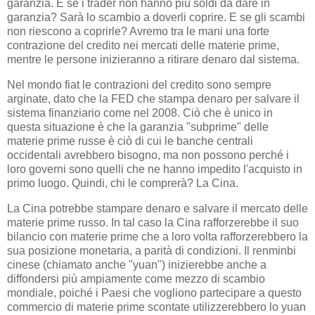
garanzia. E se i trader non hanno più soldi da dare in
garanzia? Sarà lo scambio a doverli coprire. E se gli scambi
non riescono a coprirle? Avremo tra le mani una forte
contrazione del credito nei mercati delle materie prime,
mentre le persone inizieranno a ritirare denaro dal sistema.
Nel mondo fiat le contrazioni del credito sono sempre
arginate, dato che la FED che stampa denaro per salvare il
sistema finanziario come nel 2008. Ciò che è unico in
questa situazione è che la garanzia "subprime" delle
materie prime russe è ciò di cui le banche centrali
occidentali avrebbero bisogno, ma non possono perché i
loro governi sono quelli che ne hanno impedito l'acquisto in
primo luogo. Quindi, chi le comprerà? La Cina.
La Cina potrebbe stampare denaro e salvare il mercato delle
materie prime russo. In tal caso la Cina rafforzerebbe il suo
bilancio con materie prime che a loro volta rafforzerebbero la
sua posizione monetaria, a parità di condizioni. Il renminbi
cinese (chiamato anche "yuan") inizierebbe anche a
diffondersi più ampiamente come mezzo di scambio
mondiale, poiché i Paesi che vogliono partecipare a questo
commercio di materie prime scontate utilizzerebbero lo yuan