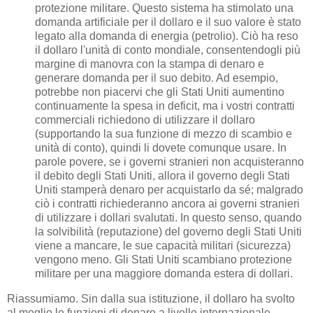
protezione militare. Questo sistema ha stimolato una
domanda artificiale per il dollaro e il suo valore è stato
legato alla domanda di energia (petrolio). Ciò ha reso
il dollaro l'unità di conto mondiale, consentendogli più
margine di manovra con la stampa di denaro e
generare domanda per il suo debito. Ad esempio,
potrebbe non piacervi che gli Stati Uniti aumentino
continuamente la spesa in deficit, ma i vostri contratti
commerciali richiedono di utilizzare il dollaro
(supportando la sua funzione di mezzo di scambio e
unità di conto), quindi li dovete comunque usare. In
parole povere, se i governi stranieri non acquisteranno
il debito degli Stati Uniti, allora il governo degli Stati
Uniti stamperà denaro per acquistarlo da sé; malgrado
ciò i contratti richiederanno ancora ai governi stranieri
di utilizzare i dollari svalutati. In questo senso, quando
la solvibilità (reputazione) del governo degli Stati Uniti
viene a mancare, le sue capacità militari (sicurezza)
vengono meno. Gli Stati Uniti scambiano protezione
militare per una maggiore domanda estera di dollari.
Riassumiamo. Sin dalla sua istituzione, il dollaro ha svolto
al meglio le funzioni di denaro a livello internazionale,