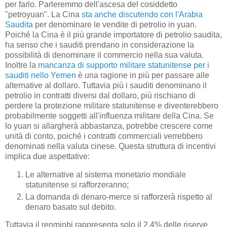
per farlo. Parleremmo dell'ascesa del cosiddetto
"petroyuan". La Cina
sta anche discutendo con l'Arabia
Saudita
per denominare le vendite di petrolio in yuan.
Poiché la Cina è il più grande importatore di petrolio saudita,
ha senso che i sauditi prendano in considerazione la
possibilità di denominare il commercio nella sua valuta.
Inoltre la
mancanza di supporto militare statunitense per i
sauditi nello Yemen
è una ragione in più per passare alle
alternative al dollaro. Tuttavia più i sauditi denominano il
petrolio in contratti diversi dal dollaro, più rischiano di
perdere la protezione militare statunitense e diventerebbero
probabilmente soggetti all'influenza militare della Cina. Se
lo yuan si allargherà abbastanza, potrebbe crescere come
unità di conto, poiché i contratti commerciali verrebbero
denominati nella valuta cinese. Questa struttura di incentivi
implica due aspettative:
Le alternative al sistema monetario mondiale
statunitense si rafforzeranno;
La domanda di denaro-merce si rafforzerà rispetto al
denaro basato sul debito.
Tuttavia il renminbi rappresenta solo il 2,4% delle riserve