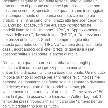
Possiamo seguire la seguente lezione, però: quando un
gran numero di persone crede che i prezzi delle case non
possano scendere, specialmente quando sono incoraggiate
dal comportamento della banca centrale, ciò rende più
probabile, e infine certo, che i prezzi alla fine scenderanno.
Quando poi accade, ciò che era stato incorporato nei
modelli finanziari di tutti come "HPA", o "Apprezzamento dei
prezzi delle case", diventa invece "HPD", o "Deprezzamento
dei prezzi delle case". Sarebbe sempre meglio riferirsi a
questo parametro come "HPC", o "Cambio dei prezzi delle
case", ricordandoci così che i prezzi di qualsiasi asset
possono salire e scendere, e anche di molto.
Dieci anni, a quanto pare, sono abbastanza lunghi per
offuscare il ricordo che i prezzi possono muoversi in
entrambe le direzioni, anche su base nazionale. Un mercato
in bolla quando si protrae per anni rende felici moltissime
persone, dal momento che fanno soldi e sembrano diventare
più ricche; e maggiore è il loro indebitamento, più
velocemente sembrano diventare ricche. Come scrisse 150
anni fa il grande osservatore finanziario Walter Bagehot: “I
tempi dei prezzi troppo alti” significano che “almeno per un
po' tutti crederanno a quasi tutto”.