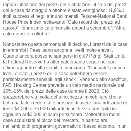
rapida inflazione dei prezzi delle abitazioni, il calo dei prezzi
delle case da maggio a ottobre è stato vertiginoso: 11,9%. I
titoli successivi negli annunci mensili Teranet-National Bank
House Price Index recitavano: “Calo record dei prezzi ad
agosto”; “Ennesimo calo mensile record a settembre”; “Altro
calo mensile a ottobre”.
Nonostante queste percentuali di declino, i prezzi delle case
in entrambi i Paesi sono ancora a livelli molto elevati.
Quanto ancora possono spingersi in giù? Per gli Stati Uniti,
la Federal Reserve ha affermato quanto segue nel suo
ultimo rapporto sulla stabilità finanziaria: “Con valutazioni a
livelli elevati, i prezzi delle case potrebbero essere
particolarmente sensibili agli shock”. Venendo allo specifico,
l'AEI Housing Center prevede un calo medio nazionale del
10%-15% dei prezzi delle case durante il 2023. Ciò
spazzerebbe via molta della ricchezza immobiliare che la
bolla ha fatto credere alle persone di avere, una riduzione di
forse $4.000 o $5.000 miliardi di ricchezza percepita in
aggiunta ai $3.000 miliardi persi finora. Metterebbe molte
case acquistate al picco del mercato, in particolare
nell'ambito di programmi governativi di basso acconto, in un