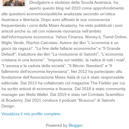
Divulgatore e studioso della Scuola Austriaca, ha
aperto questo blog nel 2010 come approfondimento
alle questioni economico/politiche analizzate secondo un'ottica
Austriaca e libertaria. Dopo aver affinato le sue conoscenze
frequentando i corsi della Mises Academy, ha visto pubblicati i suoi
articoli anche su siti con notevole risonanza nell'ambito
dell'informazione economica: Yahoo Finanza, Money.it, Trend Online,
Miglio Verde, Rischio Calcolato. Autore dei libri "L'economia è un
gioco da ragazzi", "La fine delle fallacie economiche" e "Il Grande
Default"; traduttore dei libri "La rivoluzione di Satoshi", "L'economia
cristiana in una lezione", "Imposta sul reddito: la radice di tutti i mali",
"L'ascesa e la caduta della società", "Il Bitcoin Standard" e "Il
fallimento dell'economia keynesiana". Nel 2012 ha partecipato alla
fondazione dell'Associazione Mises Italia di cui è stato responsabile
editoriale. Dal 2013 ha collaborato col magazine The Fielder per cui
ha scritto articoli di economia e finanza. Dal 2018 è stato community
manager per Melis Wallet. Dal 2019 è stato nel Comitato Scientifico
di Bcademy. Dal 2021 conduce il podcast "Bcaucus" di Satoshi
Design.
Visualizza il mio profilo completo
Powered by
Blogger
.