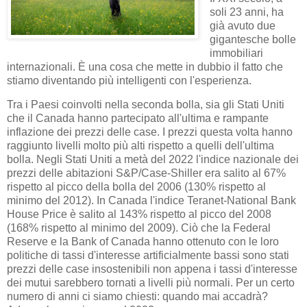
soli 23 anni, ha
già avuto due
gigantesche bolle
immobiliari
internazionali. È una cosa che mette in dubbio il fatto che
stiamo diventando più intelligenti con l'esperienza.
Tra i Paesi coinvolti nella seconda bolla, sia gli Stati Uniti
che il Canada hanno partecipato all'ultima e rampante
inflazione dei prezzi delle case. I prezzi questa volta hanno
raggiunto livelli molto più alti rispetto a quelli dell'ultima
bolla. Negli Stati Uniti a metà del 2022 l'indice nazionale dei
prezzi delle abitazioni S&P/Case-Shiller era salito al 67%
rispetto al picco della bolla del 2006 (130% rispetto al
minimo del 2012). In Canada l'indice Teranet-National Bank
House Price è salito al 143% rispetto al picco del 2008
(168% rispetto al minimo del 2009). Ciò che la Federal
Reserve e la Bank of Canada hanno ottenuto con le loro
politiche di tassi d'interesse artificialmente bassi sono stati
prezzi delle case insostenibili non appena i tassi d'interesse
dei mutui sarebbero tornati a livelli più normali. Per un certo
numero di anni ci siamo chiesti: quando mai accadrà?