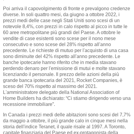
Poi arriva il capovolgimento di fronte e prevalgono credenze
diverse. In soli quattro mesi, da giugno a ottobre 2022, i
prezzi medi delle case negli Stati Uniti sono scesi di un
notevole 8,4%, con prezzi in calo rispetto al picco in tutte le
60 aree metropolitane più grandi del Paese. A ottobre le
vendite di case esistenti sono scese per il nono mese
consecutivo e sono scese del 28% rispetto all'anno
precedente. Le richieste di mutuo per l'acquisto di una casa
sono diminuite del 42% rispetto all'anno precedente. Le
banche ipotecarie hanno riferito che in media stavano
perdendo denaro per l'emissione di mutui e molte stavano
licenziando il personale. Il prezzo delle azioni della più
grande banca ipotecaria del 2021, Rocket Companies, è
sceso del 70% rispetto al massimo del 2021.
L'amministratore delegato della National Association of
Home Builders ha dichiarato: “Ci stiamo dirigendo verso una
recessione immobiliare”.
In Canada i prezzi medi delle abitazioni sono scesi del 7,7%
da maggio a ottobre, il più grande calo in cinque mesi nella
storia dell'indice Teranet, il quale risale al 1997. A Toronto,
capitale finanziaria del Paese ed ex-protagonista della