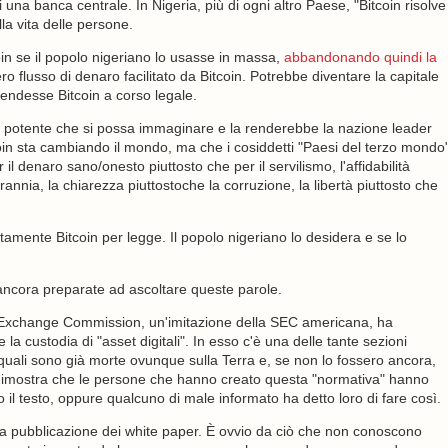
 una banca centrale. In Nigeria, più di ogni altro Paese, "Bitcoin risolve
a vita delle persone.
oin se il popolo nigeriano lo usasse in massa,
abbandonando quindi la
ero flusso di denaro facilitato da Bitcoin. Potrebbe diventare la capitale
endesse Bitcoin a corso legale.
iù potente che si possa immaginare e la renderebbe la nazione leader
in sta cambiando il mondo, ma che i cosiddetti "Paesi del terzo mondo
 denaro sano/onesto piuttosto che per il servilismo, l'affidabilità
irannia, la chiarezza piuttostoche la corruzione, la libertà piuttosto che
amente Bitcoin per legge. Il popolo nigeriano lo desidera e se lo
ancora preparate ad ascoltare queste parole.
d Exchange Commission, un'imitazione della SEC americana, ha
 la custodia di "asset digitali". In esso c'è una delle tante sezioni
 le quali sono già morte ovunque sulla Terra e, se non lo fossero ancora,
dimostra che le persone che hanno creato questa "normativa" hanno
il testo, oppure qualcuno di male informato ha detto loro di fare così.
a pubblicazione dei white paper. È ovvio da ciò che non conoscono