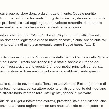
in cui si può perdere denaro da un trasferimento. Queste perdite
o e, se si è tanto fortunati da registrarlo invece, diviene impossibile
i problemi, oltre ad aggiungere una velocità straordinaria a tutte le
 per molte persone che vivono nel continente africano.
igente si chiederebbe: "Perché allora la Nigeria non ha ufficialmente
 domanda legittima e ci sono molte risposte, alcune anche culturali,
 la realtà e di agire con coraggio come invece hanno fatto El
ia molto spesso comporta l'invocazione della Banca Centrale della Nigeria
 nel Paese. Bitcoin abolirebbe il suo status sociale e il regno del
scommessa sicura che questo è uno dei motivi principali per cui sta
proprio dovere di servire il popolo nigeriano abbracciando questo
sia la seconda nazione sulla Terra per adozione di Bitcoin (un terzo di
 è una testimonianza del carattere potente e intraprendente del nigeriano
e straordinario imprenditore: intelligente, capace e motivato.
le della Nigeria totalmente corrotta, protezionista e anti-Nigeria, che
ne, senza una buona ragione se non una nauseabonda sete di potere e