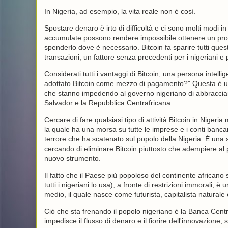
In Nigeria, ad esempio, la vita reale non è così.
Spostare denaro è irto di difficoltà e ci sono molti modi 
accumulate possono rendere impossibile ottenere un profitt
spenderlo dove è necessario. Bitcoin fa sparire tutti quest
transazioni, un fattore senza precedenti per i nigeriani e
Considerati tutti i vantaggi di Bitcoin, una persona intell
adottato Bitcoin come mezzo di pagamento?" Questa è una
che stanno impedendo al governo nigeriano di abbracciare
Salvador e la Repubblica Centrafricana.
Cercare di fare qualsiasi tipo di attività Bitcoin in Niger
la quale ha una morsa su tutte le imprese e i conti bancari
terrore che ha scatenato sul popolo della Nigeria. È una 
cercando di eliminare Bitcoin piuttosto che adempiere al 
nuovo strumento.
Il fatto che il Paese più popoloso del continente africano 
tutti i nigeriani lo usa), a fronte di restrizioni immorali,
medio, il quale nasce come futurista, capitalista naturale 
Ciò che sta frenando il popolo nigeriano è la Banca Centra
impedisce il flusso di denaro e il fiorire dell'innovazio