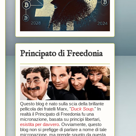
Principato di Freedonia
Questo blog è nato sulla scia della brillante
pellicola dei fratelli Marx, "
Duck Soup
." In
realtà il Principato di Freedonia fu una
micronazione, basata su principi libertari,
esistita per davvero
. Ovviamente, questo
blog non si prefigge di parlare a nome di tale
micronazione, ma prende spunto da questa