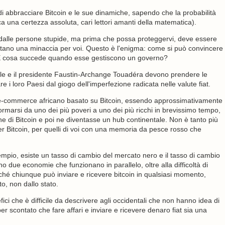
di abbracciare Bitcoin e le sue dinamiche, sapendo che la probabilità
ica una certezza assoluta, cari lettori amanti della matematica).
ra dalle persone stupide, ma prima che possa proteggervi, deve essere
tano una minaccia per voi. Questo è l'enigma: come si può convincere
 E cosa succede quando esse gestiscono un governo?
le e il presidente Faustin-Archange Touadéra devono prendere le
e i loro Paesi dal giogo dell'imperfezione radicata nelle valute fiat.
l'e-commerce africano basato su Bitcoin, essendo approssimativamente
formarsi da uno dei più poveri a uno dei più ricchi in brevissimo tempo,
ne di Bitcoin e poi ne diventasse un hub continentale. Non è tanto più
per Bitcoin, per quelli di voi con una memoria da pesce rosso che
esempio, esiste un tasso di cambio del mercato nero e il tasso di cambio
ono due economie che funzionano in parallelo, oltre alla difficoltà di
erché chiunque può inviare e ricevere bitcoin in qualsiasi momento,
, non dallo stato.
ci che è difficile da descrivere agli occidentali che non hanno idea di
per scontato che fare affari e inviare e ricevere denaro fiat sia una