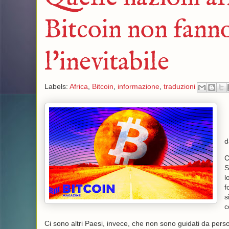
Bitcoin non fanno
l'inevitabile
Labels:
Africa
,
Bitcoin
,
informazione
,
traduzioni
C
S
l
f
s
c
Ci sono altri Paesi, invece, che non sono guidati da pers