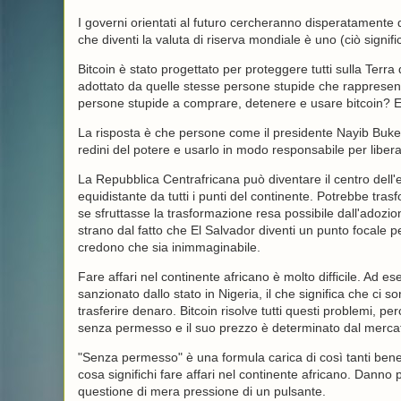
I governi orientati al futuro cercheranno disperatamente 
che diventi la valuta di riserva mondiale è uno (ciò signif
Bitcoin è stato progettato per proteggere tutti sulla Ter
adottato da quelle stesse persone stupide che rappresen
persone stupide a comprare, detenere e usare bitcoin?
La risposta è che persone come il presidente Nayib Buke
redini del potere e usarlo in modo responsabile per liberar
La Repubblica Centrafricana può diventare il centro del
equidistante da tutti i punti del continente. Potrebbe tras
se sfruttasse la trasformazione resa possibile dall'adozio
strano dal fatto che El Salvador diventi un punto focale 
credono che sia inimmaginabile.
Fare affari nel continente africano è molto difficile. Ad 
sanzionato dallo stato in Nigeria, il che significa che ci s
trasferire denaro. Bitcoin risolve tutti questi problemi, p
senza permesso e il suo prezzo è determinato dal mercato
"Senza permesso" è una formula carica di così tanti benefi
cosa significhi fare affari nel continente africano. Danno 
questione di mera pressione di un pulsante.