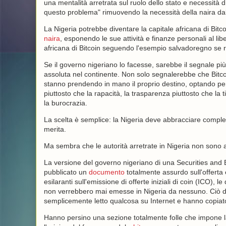
una mentalità arretrata sul ruolo dello stato e necessità di
questo problema" rimuovendo la necessità della naira dall
La Nigeria potrebbe diventare la capitale africana di Bitc
naira
, esponendo le sue attività e finanze personali al lib
africana di Bitcoin seguendo l'esempio salvadoregno se r
Se il governo nigeriano lo facesse, sarebbe il segnale p
assoluta nel continente. Non solo segnalerebbe che Bitco
stanno prendendo in mano il proprio destino, optando per il
piuttosto che la rapacità, la trasparenza piuttosto che la t
la burocrazia.
La scelta è semplice: la Nigeria deve abbracciare complet
merita.
Ma sembra che le autorità arretrate in Nigeria non sono 
La versione del governo nigeriano di una Securities an
pubblicato un
documento
totalmente assurdo sull'offerta e
esilaranti sull'emissione di offerte iniziali di coin (ICO),
non verrebbero mai emesse in Nigeria da nessuno. Ciò 
semplicemente letto qualcosa su Internet e hanno copiato 
Hanno persino una sezione totalmente folle che impone l