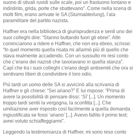
suono di stivali ruvidi sulle scale, poi un frastuono lontano e
indistinto, grida, porte che sbattevano”. Come nella scena di
molti film, erano arrivate le SA (
Sturmabteilung
), l'ala
paramilitare del partito nazista.
Haffner era nella biblioteca di giurisprudenza e sentì uno dei
suoi colleghi dire: “Stanno buttando fuori gli ebrei”. Altri
cominciarono a ridere e Haffner, che non era ebreo, scrisse:
“In quel momento quella risata mi allarmò più di quello che
stava realmente accadendo. Con un sussulto mi resi conto
che c’erano dei nazisti che lavoravano in quella stanza”.
Capì che tra i suoi colleghi c'erano degli antisemiti che ora si
sentivano liberi di condividere il loro odio.
Più tardi un uomo delle SA si avvicinò alla scrivania di
Haffner e gli chiese: “Sei ariano?” E lui rispose: “Prima di
avere la possibilità di pensare dissi: ‘Sì’ [...]. Un momento
troppo tardi sentii la vergogna, la sconfitta [...]. Che
umiliazione aver risposto così facilmente a quella domanda
ingiustificata se fossi ‘ariano’ [...]. Avevo fallito il primo test;
avrei voluto schiaffeggiarmi”.
Leggendo la testimonianza di Haffner, mi sono reso conto