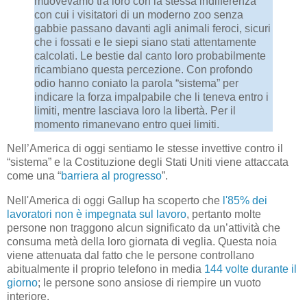
muovevamo tra loro con la stessa indifferenza
con cui i visitatori di un moderno zoo senza
gabbie passano davanti agli animali feroci, sicuri
che i fossati e le siepi siano stati attentamente
calcolati. Le bestie dal canto loro probabilmente
ricambiano questa percezione. Con profondo
odio hanno coniato la parola “sistema” per
indicare la forza impalpabile che li teneva entro i
limiti, mentre lasciava loro la libertà. Per il
momento rimanevano entro quei limiti.
Nell’America di oggi sentiamo le stesse invettive contro il
“sistema” e la Costituzione degli Stati Uniti viene attaccata
come una “
barriera al progresso
”.
Nell'America di oggi Gallup ha scoperto che
l'85% dei
lavoratori non è impegnata sul lavoro
, pertanto molte
persone non traggono alcun significato da un’attività che
consuma metà della loro giornata di veglia. Questa noia
viene attenuata dal fatto che le persone controllano
abitualmente il proprio telefono in media
144 volte durante il
giorno
; le persone sono ansiose di riempire un vuoto
interiore.