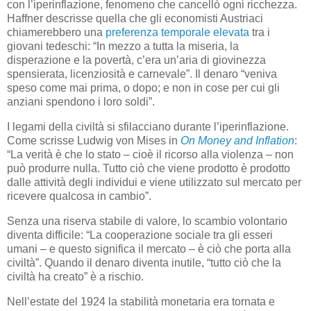
con l’iperinflazione, fenomeno che cancellò ogni ricchezza.
Haffner descrisse quella che gli economisti Austriaci
chiamerebbero una
preferenza temporale elevata
tra i
giovani tedeschi: “In mezzo a tutta la miseria, la
disperazione e la povertà, c’era un’aria di giovinezza
spensierata, licenziosità e carnevale”. Il denaro “veniva
speso come mai prima, o dopo; e non in cose per cui gli
anziani spendono i loro soldi”.
I legami della civiltà si sfilacciano durante l’iperinflazione.
Come scrisse Ludwig von Mises in
On Money and Inflation
:
“La verità è che lo stato – cioè il ricorso alla violenza – non
può produrre nulla. Tutto ciò che viene prodotto è prodotto
dalle attività degli individui e viene utilizzato sul mercato per
ricevere qualcosa in cambio”.
Senza una riserva stabile di valore, lo scambio volontario
diventa difficile: “La cooperazione sociale tra gli esseri
umani – e questo significa il mercato – è ciò che porta alla
civiltà”. Quando il denaro diventa inutile, “tutto ciò che la
civiltà ha creato” è a rischio.
Nell’estate del 1924 la stabilità monetaria era tornata e