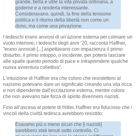
grande, bella e utile la vita privata ordinaria, a
goderne e a renderla interessante.
Consideravano, quindi, la fine della tensione
politica e il ritorno della libertà non come un
dono, ma come una privazione.
I tedeschi erano ansiosi di un’azione esterna per colmare un
vuoto interiore; i tedeschi degli anni ’20, racconta Haffner,
“erano annoiati [...] aspettavano con impazienza il primo
disturbo, il primo intoppo, o incidente, per potersi lasciare
alle spalle questo periodo di pace e intraprendere qualche
nuova avventura collettiva”.
L'intuizione di Haffner era che coloro che resistettero al
nazismo potevano dare un significato creando una vita ricca
e non dipendente dall'eccitazione esterna, mentre coloro
che non avevano tale forza di spirito divennero nazisti.
Fino all’ascesa al potere di Hitler, Haffner era fiducioso che i
vincoli della civiltà tedesca avrebbero resistito:
Eravamo più o meno sicuri che [i nazisti]
sarebbero stati tenuti sotto controllo. Ci