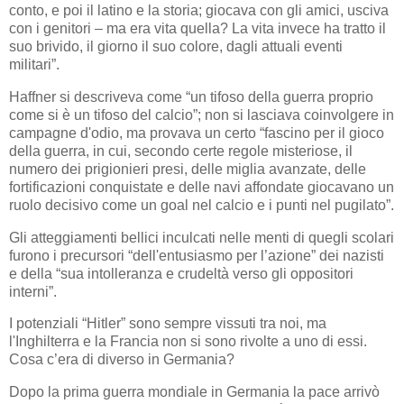
conto, e poi il latino e la storia; giocava con gli amici, usciva
con i genitori – ma era vita quella? La vita invece ha tratto il
suo brivido, il giorno il suo colore, dagli attuali eventi
militari”.
Haffner si descriveva come “un tifoso della guerra proprio
come si è un tifoso del calcio”; non si lasciava coinvolgere in
campagne d'odio, ma provava un certo “fascino per il gioco
della guerra, in cui, secondo certe regole misteriose, il
numero dei prigionieri presi, delle miglia avanzate, delle
fortificazioni conquistate e delle navi affondate giocavano un
ruolo decisivo come un goal nel calcio e i punti nel pugilato”.
Gli atteggiamenti bellici inculcati nelle menti di quegli scolari
furono i precursori “dell'entusiasmo per l’azione” dei nazisti
e della “sua intolleranza e crudeltà verso gli oppositori
interni”.
I potenziali “Hitler” sono sempre vissuti tra noi, ma
l'Inghilterra e la Francia non si sono rivolte a uno di essi.
Cosa c’era di diverso in Germania?
Dopo la prima guerra mondiale in Germania la pace arrivò