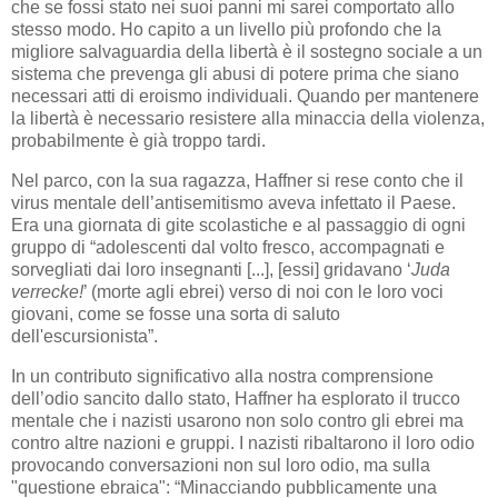
che se fossi stato nei suoi panni mi sarei comportato allo
stesso modo. Ho capito a un livello più profondo che la
migliore salvaguardia della libertà è il sostegno sociale a un
sistema che prevenga gli abusi di potere prima che siano
necessari atti di eroismo individuali. Quando per mantenere
la libertà è necessario resistere alla minaccia della violenza,
probabilmente è già troppo tardi.
Nel parco, con la sua ragazza, Haffner si rese conto che il
virus mentale dell’antisemitismo aveva infettato il Paese.
Era una giornata di gite scolastiche e al passaggio di ogni
gruppo di “adolescenti dal volto fresco, accompagnati e
sorvegliati dai loro insegnanti [...], [essi] gridavano ‘
Juda
verrecke!
’ (morte agli ebrei) verso di noi con le loro voci
giovani, come se fosse una sorta di saluto
dell'escursionista”.
In un contributo significativo alla nostra comprensione
dell’odio sancito dallo stato, Haffner ha esplorato il trucco
mentale che i nazisti usarono non solo contro gli ebrei ma
contro altre nazioni e gruppi. I nazisti ribaltarono il loro odio
provocando conversazioni non sul loro odio, ma sulla
"questione ebraica": “Minacciando pubblicamente una