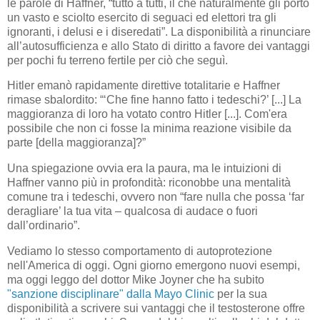
le parole di Haffner, “tutto a tutti, il che naturalmente gli portò
un vasto e sciolto esercito di seguaci ed elettori tra gli
ignoranti, i delusi e i diseredati”. La disponibilità a rinunciare
all’autosufficienza e allo Stato di diritto a favore dei vantaggi
per pochi fu terreno fertile per ciò che seguì.
Hitler emanò rapidamente direttive totalitarie e Haffner
rimase sbalordito: “‘Che fine hanno fatto i tedeschi?’ [...] La
maggioranza di loro ha votato contro Hitler [...]. Com'era
possibile che non ci fosse la minima reazione visibile da
parte [della maggioranza]?”
Una spiegazione ovvia era la paura, ma le intuizioni di
Haffner vanno più in profondità: riconobbe una mentalità
comune tra i tedeschi, ovvero non “fare nulla che possa ‘far
deragliare’ la tua vita – qualcosa di audace o fuori
dall’ordinario”.
Vediamo lo stesso comportamento di autoprotezione
nell'America di oggi. Ogni giorno emergono nuovi esempi,
ma oggi leggo del dottor Mike Joyner che ha subito
"sanzione disciplinare" dalla Mayo Clinic
per la sua
disponibilità a scrivere sui vantaggi che il testosterone offre