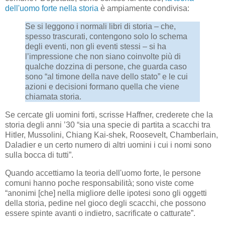
dell'uomo forte nella storia
è ampiamente condivisa:
Se si leggono i normali libri di storia – che,
spesso trascurati, contengono solo lo schema
degli eventi, non gli eventi stessi – si ha
l’impressione che non siano coinvolte più di
qualche dozzina di persone, che guarda caso
sono “al timone della nave dello stato” e le cui
azioni e decisioni formano quella che viene
chiamata storia.
Se cercate gli uomini forti, scrisse Haffner, crederete che la
storia degli anni ’30 “sia una specie di partita a scacchi tra
Hitler, Mussolini, Chiang Kai-shek, Roosevelt, Chamberlain,
Daladier e un certo numero di altri uomini i cui i nomi sono
sulla bocca di tutti”.
Quando accettiamo la teoria dell'uomo forte, le persone
comuni hanno poche responsabilità; sono viste come
“anonimi [che] nella migliore delle ipotesi sono gli oggetti
della storia, pedine nel gioco degli scacchi, che possono
essere spinte avanti o indietro, sacrificate o catturate”.