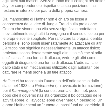
agli atleti nati maschi. Senza dubbio molti colleghi del dottor
Joyner comprendono o rispettano la sua posizione, ma
restano in silenzio per paura della propria carriera.
Dal manoscritto di Haffner non è chiaro se fosse a
conoscenza delle idee di Jung e Freud sulla proiezione.
Coloro che vivono una vita senza significato proiettano
inevitabilmente sugli altri la vergogna e il senso di colpa per
le proprie scelte sbagliate. Per rafforzare la propria identità
personale, sono spinti insensatamente ad attaccare gli altri.
L'attacco
non significa necessariamente un attacco fisico;
proiettare sconsideratamente sugli altri tutto ciò che si odia
di sé stessi è una forma di attacco, vedere gli altri come
oggetti di disgusto è una forma di attacco. L’odio sancito
dallo stato è un meccanismo utilizzato dagli autoritari per
catturare le menti prone a un tale attacco.
Haffner ci ha raccontato l’aumento dell’odio sancito dallo
stato: nel 1933 era
Referendar
(un avvocato in formazione)
per il
Kammergericht
(la corte suprema di Berlino), poco
dopo che il governo nazista organizzò il boicottaggio delle
attività ebree, gli avvocati ebrei divennero un bersaglio. Un
giorno Haffner sentì un “rumore di passi fuori nel corridoio, il