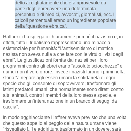
detto accigliatamente che era riprovevole da
parte degli ebrei avere una determinata
percentuale di medici, avvocati, giornalisti, ecc. I
calcoli percentuali erano un ingrediente popolare
della “questione ebraica”.
Haffner ci ha spiegato chiaramente perché il nazismo e, in
effetti, tutto il tribalismo rappresentano una minaccia
esistenziale per l’umanità: “L’antisemitismo di matrice
nazista non aveva nulla a che fare con le virtù o i vizi degli
ebrei”. Le giustificazioni fornite dai nazisti per i loro
programmi contro gli ebrei erano “assolute sciocchezze” e
quindi non il vero orrore; invece i nazisti furono i primi nella
storia “a negare agli esseri umani la solidarietà di ogni
specie che gli consente di sopravvivere; trasformare gli
istinti predatori umani, che normalmente sono diretti contro
altri animali, contro i membri della loro stessa specie, e
trasformare un’intera nazione in un branco di segugi da
caccia”.
In modo agghiacciante Haffner aveva previsto che una volta
che questo appello al peggio della natura umana viene
“risvegliato [...] e addirittura trasformato in un dovere, sarà