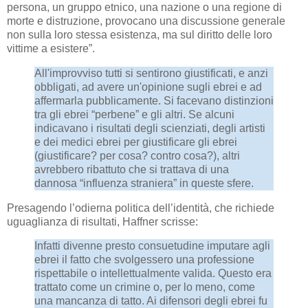
persona, un gruppo etnico, una nazione o una regione di
morte e distruzione, provocano una discussione generale
non sulla loro stessa esistenza, ma sul diritto delle loro
vittime a esistere”.
All'improvviso tutti si sentirono giustificati, e anzi
obbligati, ad avere un'opinione sugli ebrei e ad
affermarla pubblicamente. Si facevano distinzioni
tra gli ebrei “perbene” e gli altri. Se alcuni
indicavano i risultati degli scienziati, degli artisti
e dei medici ebrei per giustificare gli ebrei
(giustificare? per cosa? contro cosa?), altri
avrebbero ribattuto che si trattava di una
dannosa “influenza straniera” in queste sfere.
Presagendo l’odierna politica dell’identità, che richiede
uguaglianza di risultati, Haffner scrisse:
Infatti divenne presto consuetudine imputare agli
ebrei il fatto che svolgessero una professione
rispettabile o intellettualmente valida. Questo era
trattato come un crimine o, per lo meno, come
una mancanza di tatto. Ai difensori degli ebrei fu