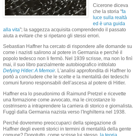
Cicerone diceva
che la storia “
fa
luce sulla realtà
ed è una guida
alla vita
”; la saggezza acquisita comprendendo il passato
aiuta a evitare che si ripetano gli stessi errori.
Sebastian Haffner ha cercato di rispondere alle domande su
come i nazisti salirono al potere in Germania e perché il
popolo tedesco non li fermò. Nel 1939 scrisse, ma non lo finì
mai, il suo libro parzialmente autobiografico intitolato
Defying Hitler: A Memoir
. L'analisi approfondita di Haffner lo
portò a concludere che le scelte e la mentalità dei tedeschi
comuni furono responsabili dell'ascesa al potere di Hitler.
Haffner era lo pseudonimo di Raimund Pretzel e ricevette
una formazione come avvocato, ma le circostanze lo
costrinsero a intraprendere la carriera di storico e giornalista.
Fuggì dalla Germania nazista verso l'Inghilterra nel 1938.
Perché dovremmo preoccuparci della spiegazione di
Haffner degli eventi storici in termini di mentalità della gente
comune? Dopotutto, come scrisse lui stesso,
la teoria