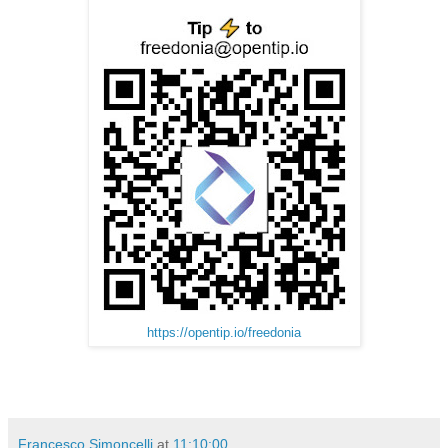
https://opentip.io/freedonia
Francesco Simoncelli
at
11:10:00