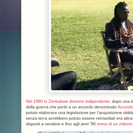
Nel 1980 lo Zimbabwe divenne indipendente
, dopo una l
della guerra che portò a un accordo denominato
Accordo
potuto elaborare una legislazione per l'acquisizione obblig
senza terra avrebbero potuto essere reinsediati era attr
disposti a vendere e fino agli anni ’90
meno di un milione di