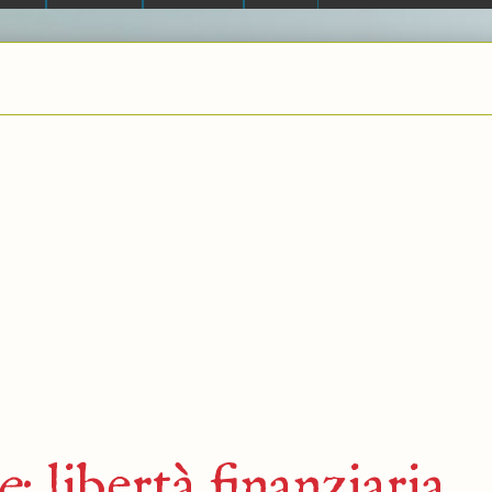
e
: libertà finanziaria