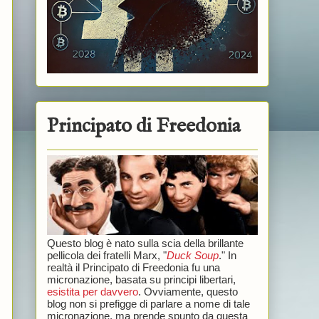
Principato di Freedonia
Questo blog è nato sulla scia della brillante
pellicola dei fratelli Marx, "
Duck Soup
." In
realtà il Principato di Freedonia fu una
micronazione, basata su principi libertari,
esistita per davvero
. Ovviamente, questo
blog non si prefigge di parlare a nome di tale
micronazione, ma prende spunto da questa