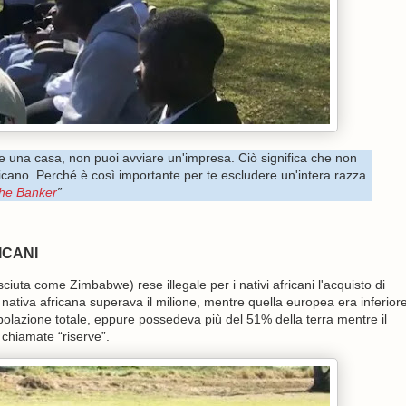
e una casa, non puoi avviare un'impresa. Ciò significa che non
cano. Perché è così importante per te escludere un'intera razza
he Banker
”
ICANI
iuta come Zimbabwe) rese illegale per i nativi africani l'acquisto di
ne nativa africana superava il milione, mentre quella europea era inferior
polazione totale, eppure possedeva più del 51% della terra mentre il
chiamate “riserve”.