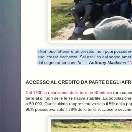
«Non puoi ottenere un prestito, non puoi posseder
puoi creare ricchezza. Sei escluso dal sogno ameri
dal sogno americano?» —
Anthony Mackie
in “
T
ACCESSO AL CREDITO DA PARTE DEGLI AFR
Nel 1930 la ripartizione delle terre in Rhodesia
(ora conosc
terre al di fuori delle terre native stabilite. La popolazio
a 50.000. Quest'ultima rappresentava solo il 5% della po
95% possedeva solo il 28% delle terre rocciose e secche 