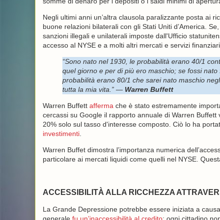
somme di denaro per i depositi o i saldi minimi di apertur
Negli ultimi anni un’altra clausola paralizzante posta ai r
buone relazioni bilaterali con gli Stati Uniti d’America. S
sanzioni illegali e unilaterali imposte dall'Ufficio statuni
accesso al NYSE e a molti altri mercati e servizi finanziari
“Sono nato nel 1930, le probabilità erano 40/1 contro
quel giorno e per di più ero maschio; se fossi nato
probabilità erano 80/1 che sarei nato maschio negli
tutta la mia vita.”
—
Warren Buffett
Warren Buffett
afferma
che è stato estremamente important
cercassi su Google il rapporto annuale di Warren Buffett ve
20% solo sul tasso d'interesse composto. Ciò lo ha porta
investimenti
.
Warren Buffet dimostra l’importanza numerica dell’accessibi
particolare ai mercati liquidi come quelli nel NYSE. Questa
ACCESSIBILITÀ ALLA RICCHEZZA ATTRAVER
La Grande Depressione potrebbe essere iniziata a causa d
generale
fu un’inaccessibilità al credito
: ogni cittadino n