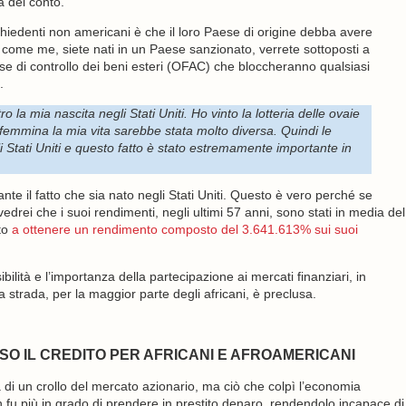
a del conto.
ichiedenti non americani è che il loro Paese di origine debba avere
e, come me, siete nati in un Paese sanzionato, verrete sottoposti a
tense di controllo dei beni esteri (OFAC) che bloccheranno qualsiasi
.
 la mia nascita negli Stati Uniti. Ho vinto la lotteria delle ovaie
 femmina la mia vita sarebbe stata molto diversa. Quindi le
 Stati Uniti e questo fatto è stato estremamente importante in
e il fatto che sia nato negli Stati Uniti. Questo è vero perché se
drei che i suoi rendimenti, negli ultimi 57 anni, sono stati in media del
to
a ottenere un rendimento composto del 3.641.613% sui suoi
lità e l’importanza della partecipazione ai mercati finanziari, in
 strada, per la maggior parte degli africani, è preclusa.
SO IL CREDITO PER AFRICANI E AFROAMERICANI
i un crollo del mercato azionario, ma ciò che colpì l’economia
on fu più in grado di prendere in prestito denaro, rendendolo incapace di