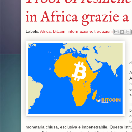
in Africa grazie a
Labels:
Africa
,
Bitcoin
,
informazione
,
traduzioni
A
A
h
e
s
I
b
a
b
monetaria chiusa, esclusiva e impenetrabile. Queste istitu