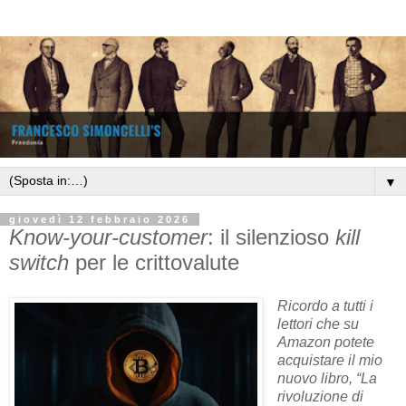
▼
giovedì 12 febbraio 2026
Know-your-customer
: il silenzioso
kill
switch
per le crittovalute
Ricordo a tutti i
lettori che su
Amazon potete
acquistare il mio
nuovo libro, “La
rivoluzione di