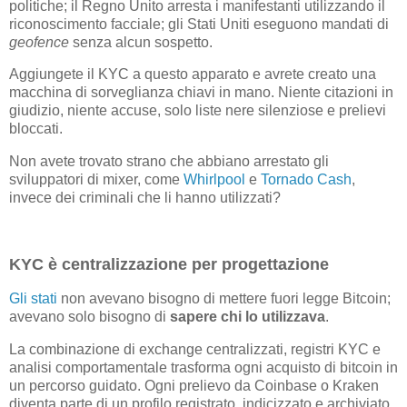
politiche; il Regno Unito arresta i manifestanti utilizzando il
riconoscimento facciale; gli Stati Uniti eseguono mandati di
geofence
senza alcun sospetto.
Aggiungete il KYC a questo apparato e avrete creato una
macchina di sorveglianza chiavi in ​​mano. Niente citazioni in
giudizio, niente accuse, solo liste nere silenziose e prelievi
bloccati.
Non avete trovato strano che abbiano arrestato gli
sviluppatori di mixer, come
Whirlpool
e
Tornado Cash
,
invece dei criminali che li hanno utilizzati?
KYC è centralizzazione per progettazione
Gli stati
non avevano bisogno di mettere fuori legge Bitcoin;
avevano solo bisogno di
sapere chi lo utilizzava
.
La combinazione di exchange centralizzati, registri KYC e
analisi comportamentale trasforma ogni acquisto di bitcoin in
un percorso guidato. Ogni prelievo da Coinbase o Kraken
diventa parte di un profilo registrato, indicizzato e archiviato.