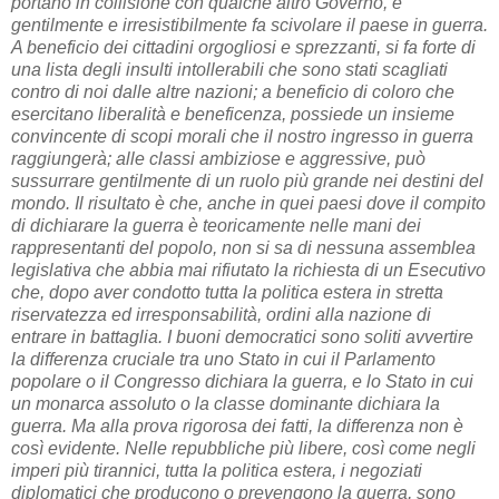
portano in collisione con qualche altro Governo, e
gentilmente e irresistibilmente fa scivolare il paese in guerra.
A beneficio dei cittadini orgogliosi e sprezzanti, si fa forte di
una lista degli insulti intollerabili che sono stati scagliati
contro di noi dalle altre nazioni; a beneficio di coloro che
esercitano liberalità e beneficenza, possiede un insieme
convincente di scopi morali che il nostro ingresso in guerra
raggiungerà; alle classi ambiziose e aggressive, può
sussurrare gentilmente di un ruolo più grande nei destini del
mondo. Il risultato è che, anche in quei paesi dove il compito
di dichiarare la guerra è teoricamente nelle mani dei
rappresentanti del popolo, non si sa di nessuna assemblea
legislativa che abbia mai rifiutato la richiesta di un Esecutivo
che, dopo aver condotto tutta la politica estera in stretta
riservatezza ed irresponsabilità, ordini alla nazione di
entrare in battaglia. I buoni democratici sono soliti avvertire
la differenza cruciale tra uno Stato in cui il Parlamento
popolare o il Congresso dichiara la guerra, e lo Stato in cui
un monarca assoluto o la classe dominante dichiara la
guerra. Ma alla prova rigorosa dei fatti, la differenza non è
così evidente. Nelle repubbliche più libere, così come negli
imperi più tirannici, tutta la politica estera, i negoziati
diplomatici che producono o prevengono la guerra, sono