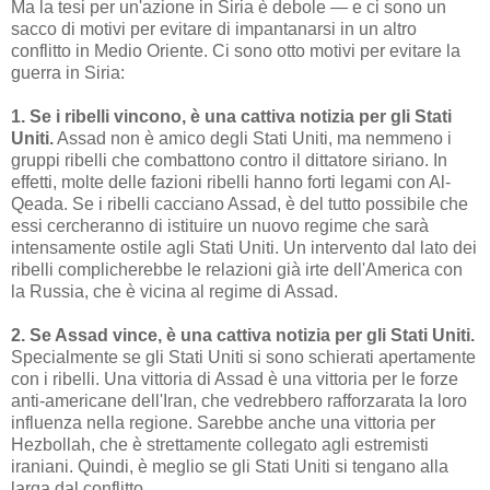
Ma la tesi per un'azione in Siria è debole — e ci sono un
sacco di motivi per evitare di impantanarsi in un altro
conflitto in Medio Oriente. Ci sono otto motivi per evitare la
guerra in Siria:
1. Se i ribelli vincono, è una cattiva notizia per gli Stati
Uniti.
Assad non è amico degli Stati Uniti, ma nemmeno i
gruppi ribelli che combattono contro il dittatore siriano. In
effetti, molte delle fazioni ribelli hanno forti legami con Al-
Qeada. Se i ribelli cacciano Assad, è del tutto possibile che
essi cercheranno di istituire un nuovo regime che sarà
intensamente ostile agli Stati Uniti. Un intervento dal lato dei
ribelli complicherebbe le relazioni già irte dell'America con
la Russia, che è vicina al regime di Assad.
2. Se Assad vince, è una cattiva notizia per gli Stati Uniti.
Specialmente se gli Stati Uniti si sono schierati apertamente
con i ribelli. Una vittoria di Assad è una vittoria per le forze
anti-americane dell'Iran, che vedrebbero rafforzarata la loro
influenza nella regione. Sarebbe anche una vittoria per
Hezbollah, che è strettamente collegato agli estremisti
iraniani. Quindi, è meglio se gli Stati Uniti si tengano alla
larga dal conflitto.