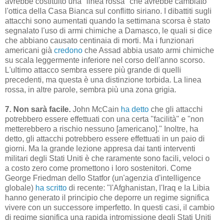
avrebbe costituito una "linea rossa" che avrebbe cambiato
l'ottica della Casa Bianca sul conflitto siriano. I dibattiti sugli
attacchi sono aumentati quando la settimana scorsa è stato
segnalato l'uso di armi chimiche a Damasco, le quali si dice
che abbiano causato centinaia di morti. Ma i funzionari
americani già
credono
che Assad abbia usato armi chimiche
su scala leggermente inferiore nel corso dell'anno scorso.
L'ultimo attacco sembra essere più grande di quelli
precedenti, ma questa è una distinzione torbida. La linea
rossa, in altre parole, sembra più una zona grigia.
7. Non sarà facile.
John McCain
ha detto
che gli attacchi
potrebbero essere effettuati con una certa "facilità" e "non
metterebbero a rischio nessuno [americano]." Inoltre, ha
detto, gli attacchi potrebbero essere effettuati in un paio di
giorni. Ma la grande lezione appresa dai tanti interventi
militari degli Stati Uniti è che raramente sono facili, veloci o
a costo zero come promettono i loro sostenitori. Come
George Friedman dello Statfor (un'agenzia d'intelligence
globale)
ha scritto
di recente: "l'Afghanistan, l'Iraq e la Libia
hanno generato il principio che deporre un regime significa
vivere con un successore imperfetto. In questi casi, il cambio
di regime significa una rapida intromissione degli Stati Uniti