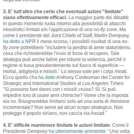
3. E' tutt'altro che certo che eventuali azioni "limitate"
siano effettivamente efficaci.
La maggior parte dei dibattiti
in questo momento ruota intorno alla possibilità di attacchi
missilistici limitati e/o l'applicazione di una
no-fly zone
. Ma
come il presidente del Joint Chiefs of Staff, Martin Dempsey,
ha detto a NPR
il mese scorso, i possibili risultati di una
no-
fly zone
potrebbero "includere la perdita di aerei statunitensi,
cosa che richiederebbe l'invio di forze di recupero. Tale
strategia può anche fallire per ridurre la violenza, perché il
regime si basa prevalentemente sul fuoco di superficie —
mortai, artiglieria e missili." Lo stesso vale per i colpi mirati.
Ecco quello cha
ha detto
Anthony Cordesman del Center for
Strategic and International Studies al
Los Angeles Times
:
"Si possono fare danni con i missili cruise? Sì. Si può
impedire loro di usare armi chimiche? Vorrei che la risposta
sia no. Bisognerebbe limitarsi solo ad una sorta di ritorsione
incrementale? Non serve ad alcun scopo strategico. Non
protegge il popolo siriano, non caccia via Assad."
4. E' difficile mantenere limitate le azioni limitate.
Come il
Presidente Dempsey
ha ulteriormente ammonito
: "Una volta