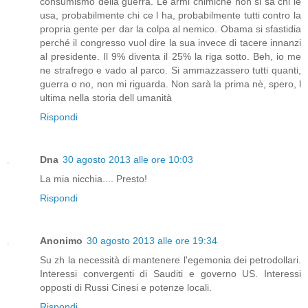
consumismo della guerra. Le armi chimiche non si sa chi le
usa, probabilmente chi ce l ha, probabilmente tutti contro la
propria gente per dar la colpa al nemico. Obama si sfastidia
perché il congresso vuol dire la sua invece di tacere innanzi
al presidente. Il 9% diventa il 25% la riga sotto. Beh, io me
ne strafrego e vado al parco. Si ammazzassero tutti quanti,
guerra o no, non mi riguarda. Non sarà la prima nè, spero, l
ultima nella storia dell umanità
Rispondi
Dna
30 agosto 2013 alle ore 10:03
La mia nicchia.... Presto!
Rispondi
Anonimo
30 agosto 2013 alle ore 19:34
Su zh la necessità di mantenere l'egemonia dei petrodollari.
Interessi convergenti di Sauditi e governo US. Interessi
opposti di Russi Cinesi e potenze locali.
Rispondi