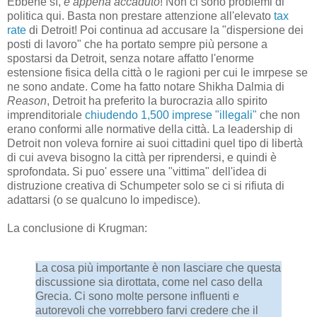
Ebbene sì,
è appena accaduto
! Non ci sono problemi di
politica qui. Basta non prestare attenzione all'elevato
tax
rate
di Detroit! Poi continua ad accusare la "dispersione dei
posti di lavoro" che ha portato sempre più persone a
spostarsi da Detroit, senza notare affatto l'enorme
estensione fisica della città o le ragioni per cui le imrpese se
ne sono andate. Come ha fatto notare Shikha Dalmia di
Reason
, Detroit ha preferito la burocrazia allo spirito
imprenditoriale
chiudendo 1,500 imprese "illegali"
che non
erano conformi alle normative della città. La leadership di
Detroit non voleva fornire ai suoi cittadini quel tipo di libertà
di cui aveva bisogno la città per riprendersi, e quindi è
sprofondata. Si puo' essere una "vittima" dell'idea di
distruzione creativa di Schumpeter solo se ci si rifiuta di
adattarsi (o se qualcuno lo impedisce).
La conclusione di Krugman:
La cosa più importante è non lasciare che questa
discussione sia dirottata, come nel caso della
Grecia. Ci sono molte persone influenti e
autorevoli che vorrebbero farvi credere che il