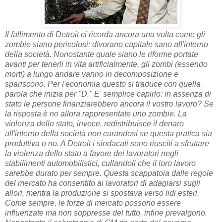
Il fallimento di Detroit ci ricorda ancora una volta come gli
zombie siano pericolosi: divorano capitale sano all'interno
della società. Nonostante quale siano le riforme portate
avanti per tenerli in vita artificialmente, gli zombi (essendo
morti) a lungo andare vanno in decomposizione e
spariscono. Per l'economia questo si traduce con quella
parola che inizia per "D." E' semplice capirlo: in assenza di
stato le persone finanziarebbero ancora il vostro lavoro? Se
la risposta è no allora rappresentate uno zombie. La
violenza dello stato, invece, redistribuisce il denaro
all'interno della società non curandosi se questa pratica sia
produttiva o no. A Detroit i sindacati sono riusciti a sfruttare
la violenza dello stato a favore dei lavoratori negli
stabilimenti automobilistici, cullandoli che il loro lavoro
sarebbe durato per sempre. Questa scappatoia dalle regole
del mercato ha consentito ai lavoratori di adagiarsi sugli
allori, mentra la produzione si spostava verso lidi esteri.
Come sempre, le forze di mercato possono essere
influenzate ma non soppresse del tutto, infine prevalgono.