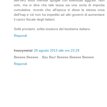
dell'IMU sotto mentite spoglie con eventuali aggravi. Non
solo, ma si dice che tale tassa sia una sorta di imposta
cumulativa: ricordo che all'epoca si disse la stessa cosa
dell'Irap e ciò non ha impedito ad altri governi di aumentare
il carico fiscale degli italiani.
Soliti proclami, solita tosatura del bestiame italiano.
Rispondi
heavymetal
28 agosto 2013 alle ore 23:29
Beeeee Beeeee... Bau Bau! Beeeee Beeeee Beeeee
Rispondi