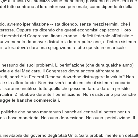
QE all'infinito vs. stabilizzazione monetaria) possiamo essere certi che
del tutto contrario al loro interesse personale, come dipendenti della
pio, avremo iperinflazione -- sta dicendo, senza mezzi termini, che i
teresse. Oppure sta dicendo che questi economisti capiscono il loro
 membri del Congresso, finanzieranno il deficit federale all'infinito e
uova moneta dopo aver distrutto la loro reputazione, e l'intero sistema
r, allora dovrà dare una spiegazione a tutto questo in un articolo
à nessuno dei suoi problemi. L'iperinflazione (che dura qualche anno)
ociale e del Medicare. Il Congresso dovrà ancora affrontare tali
 Quindi, perché la Federal Reserve dovrebbe distruggere la valuta? Non
ale sta affrontando. Non risolverà i problemi che il sistema bancario
 saranno inutili se tutto quello che possono fare è dare in prestito
iali in Zimbabwe durante l'iperinflazione. Non esistevano più banche
trugge le banche commerciali.
olitiche che hanno mantenuto i banchieri centrali al potere per un
della base monetaria. Nessuna depressione. Nessuna iperinflazione. Il
a inevitabile del governo degli Stati Uniti. Sarà probabilmente un defaul