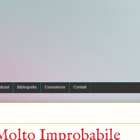
dcast
Bibliografia
Consulenze
Contatti
 Molto Improbabile