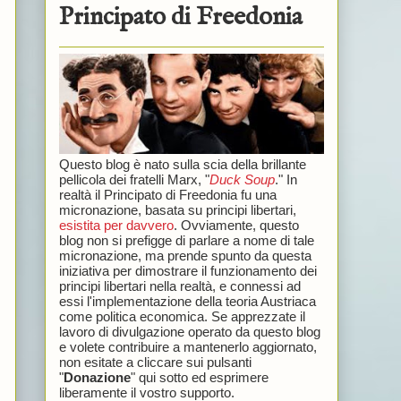
Principato di Freedonia
Questo blog è nato sulla scia della brillante
pellicola dei fratelli Marx, "
Duck Soup
." In
realtà il Principato di Freedonia fu una
micronazione, basata su principi libertari,
esistita per davvero
. Ovviamente, questo
blog non si prefigge di parlare a nome di tale
micronazione, ma prende spunto da questa
iniziativa per dimostrare il funzionamento dei
principi libertari nella realtà, e connessi ad
essi l'implementazione della teoria Austriaca
come politica economica. Se apprezzate il
lavoro di divulgazione operato da questo blog
e volete contribuire a mantenerlo aggiornato,
non esitate a cliccare sui pulsanti
"
Donazione
" qui sotto ed esprimere
liberamente il vostro supporto.