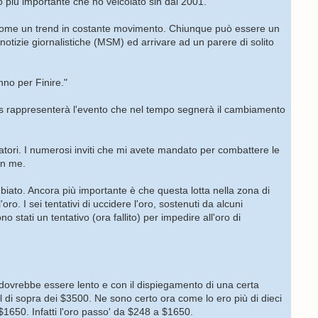
 più importante che ho veicolato sin dal 2001.
 come un trend in costante movimento. Chiunque può essere un
notizie giornalistiche (MSM) ed arrivare ad un parere di solito
no per Finire."
ays rappresenterà l'evento che nel tempo segnerà il cambiamento
tori. I numerosi inviti che mi avete mandato per combattere le
in me.
mbiato. Ancora più importante è che questa lotta nella zona di
o. I sei tentativi di uccidere l'oro, sostenuti da alcuni
 stati un tentativo (ora fallito) per impedire all'oro di
tta, dovrebbe essere lento e con il dispiegamento di una certa
 di sopra dei $3500. Ne sono certo ora come lo ero più di dieci
 $1650. Infatti l'oro passo' da $248 a $1650.