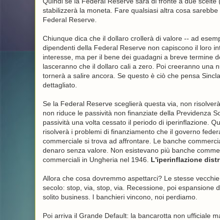
Quindi se la Federal Reserve sarà di fronte a due scelte (
stabilizzerà la moneta. Fare qualsiasi altra cosa sarebbe 
Federal Reserve.
Chiunque dica che il dollaro crollerà di valore -- ad esem
dipendenti della Federal Reserve non capiscono il loro in
interesse, ma per il bene dei guadagni a breve termine dei
lasceranno che il dollaro cali a zero. Poi creeranno una n
tornerà a salire ancora. Se questo è ciò che pensa Sinclai
dettagliato.
Se la Federal Reserve sceglierà questa via, non risolver
non riduce le passività non finanziate della Previdenza S
passività una volta cessato il periodo di iperinflazione.
risolverà i problemi di finanziamento che il governo feder
commerciale si trova ad affrontare. Le banche commerciali
denaro senza valore. Non esistevano più banche commerc
commerciali in Ungheria nel 1946.
L'iperinflazione dis
Allora che cosa dovremmo aspettarci? Le stesse vecchie p
secolo: stop, via, stop, via. Recessione, poi espansione 
solito business. I banchieri vincono, noi perdiamo.
Poi arriva il Grande Default: la bancarotta non ufficiale m