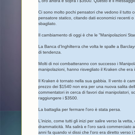
L'oro andrà e sopra i $3500. Questo è il messaggio
Ci sono molto pochi pensatori che vedono il tutto
pensatore statico, citando dati economici recenti o 
sbagliato.
Il cambiamento di oggi è che le "Manipolazioni Stan
La Banca d'Inghilterra che volta le spalle a Barcl
di tendenza.
Molti di noi combatteranno con successo i Manipola
manipolazioni, hanno risvegliato il Kraken che era 
Il Kraken è tornato nella sua gabbia. Il vento è ca
prezzo dei $1540 non era per una nuova salita dell'or
commentatori in cerca di favori dai manipolatori, sono
raggiungere i $3500.
La battaglia per fermare l'oro è stata persa.
L'inizio, come tutti gli inizi per salire verso la ve
drammaticità. Ma salirà e l'oro sarà commerciato al
anni fa quando vi dissi che l'oro era diretto verso i