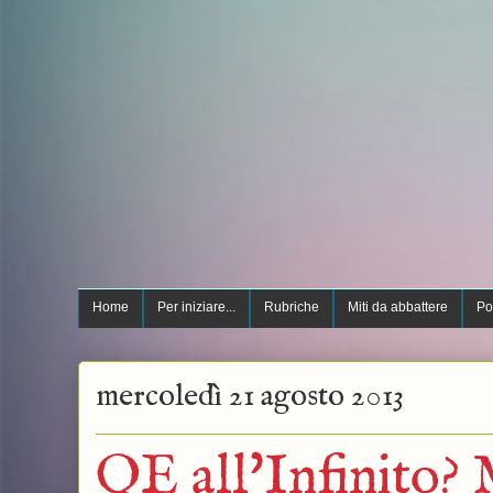
Home
Per iniziare...
Rubriche
Miti da abbattere
Po
mercoledì 21 agosto 2013
QE all'Infinito?