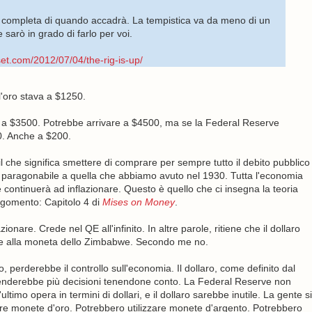
ne completa di quando accadrà. La tempistica va da meno di un
sarò in grado di farlo per voi.
et.com/2012/07/04/the-rig-is-up/
 l'oro stava a $1250.
o a $3500. Potrebbe arrivare a $4500, ma se la Federal Reserve
0. Anche a $200.
l che significa smettere di comprare per sempre tutto il debito pubblico
ne paragonabile a quella che abbiamo avuto nel 1930. Tutta l'economia
ontinuerà ad inflazionare. Questo è quello che ci insegna la teoria
argomento: Capitolo 4 di
Mises on Money
.
onare. Crede nel QE all'infinito. In altre parole, ritiene che il dollaro
bile alla moneta dello Zimbabwe. Secondo me no.
, perderebbe il controllo sull'economia. Il dollaro, come definito dal
enderebbe più decisioni tenendone conto. La Federal Reserve non
timo opera in termini di dollari, e il dollaro sarebbe inutile. La gente si
zare monete d'oro. Potrebbero utilizzare monete d'argento. Potrebbero