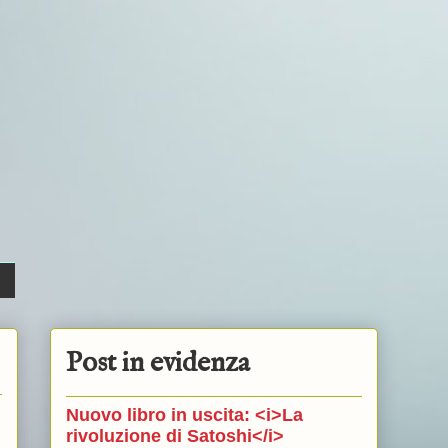
Post in evidenza
Nuovo libro in uscita: <i>La
rivoluzione di Satoshi</i>