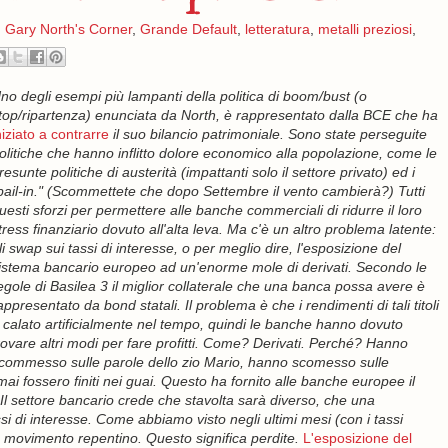
,
Gary North's Corner
,
Grande Default
,
letteratura
,
metalli preziosi
,
no degli esempi più lampanti della politica di boom/bust (o
top/ripartenza) enunciata da North, è rappresentato dalla BCE che ha
niziato a contrarre
il suo bilancio patrimoniale. Sono state perseguite
olitiche che hanno inflitto dolore economico alla popolazione, come le
resunte politiche di austerità (impattanti solo il settore privato) ed i
bail-in." (Scommettete che dopo Settembre il vento cambierà?) Tutti
uesti sforzi per permettere alle banche commerciali di ridurre il loro
tress finanziario dovuto all'alta leva. Ma c'è un altro problema latente:
li swap sui tassi di interesse, o per meglio dire, l'esposizione del
istema bancario europeo ad un'enorme mole di derivati. Secondo le
egole di Basilea 3 il miglior collaterale che una banca possa avere è
appresentato da bond statali. Il problema è che i rendimenti di tali titoli
 calato artificialmente nel tempo, quindi le banche hanno dovuto
rovare altri modi per fare profitti. Come? Derivati. Perché? Hanno
commesso sulle parole dello zio Mario, hanno scomesso sulle
mai fossero finiti nei guai. Questo ha fornito alle banche europee il
 Il settore bancario crede che stavolta sarà diverso, che una
i di interesse. Come abbiamo visto negli ultimi mesi (con i tassi
un movimento repentino. Questo significa perdite.
L'esposizione del