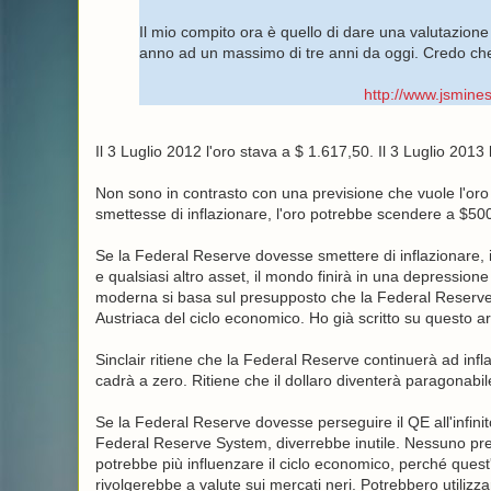
Il mio compito ora è quello di dare una valutazio
anno ad un massimo di tre anni da oggi. Credo che 
http://www.jsmines
Il 3 Luglio 2012 l'oro stava a $ 1.617,50. Il 3 Luglio 2013
Non sono in contrasto con una previsione che vuole l'or
smettesse di inflazionare, l'oro potrebbe scendere a $50
Se la Federal Reserve dovesse smettere di inflazionare, i
e qualsiasi altro asset, il mondo finirà in una depressio
moderna si basa sul presupposto che la Federal Reserve c
Austriaca del ciclo economico. Ho già scritto su questo 
Sinclair ritiene che la Federal Reserve continuerà ad inflazi
cadrà a zero. Ritiene che il dollaro diventerà paragona
Se la Federal Reserve dovesse perseguire il QE all'infinito
Federal Reserve System, diverrebbe inutile. Nessuno pr
potrebbe più influenzare il ciclo economico, perché quest'ul
rivolgerebbe a valute sui mercati neri. Potrebbero utiliz