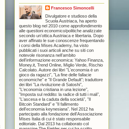
Francesco Simoncelli
Divulgatore e studioso della
Scuola Austriaca, ha aperto
questo blog nel 2010 come approfondimento
alle questioni economico/politiche analizzate
secondo un'ottica Austriaca e libertaria. Dopo
aver affinato le sue conoscenze frequentando
i corsi della Mises Academy, ha visto
pubblicati i suoi articoli anche su siti con
notevole risonanza nell'ambito
dell'informazione economica: Yahoo Finanza,
Money.it, Trend Online, Miglio Verde, Rischio
Calcolato. Autore dei libri "L'economia è un
gioco da ragazzi", "La fine delle fallacie
economiche" e "Il Grande Default"; traduttore
dei libri "La rivoluzione di Satoshi",
"L'economia cristiana in una lezione",
"Imposta sul reddito: la radice di tutti i mali",
"L'ascesa e la caduta della società", "Il
Bitcoin Standard" e "Il fallimento
dell'economia keynesiana". Nel 2012 ha
partecipato alla fondazione dell'Associazione
Mises Italia di cui è stato responsabile
editoriale. Dal 2013 ha collaborato col
t
magazine The Fielder per cui ha scritto