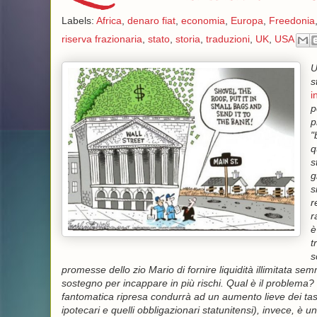
Labels:
Africa
,
denaro fiat
,
economia
,
Europa
,
Freedonia
riserva frazionaria
,
stato
,
storia
,
traduzioni
,
UK
,
USA
U
s
i
p
p
"
q
s
g
s
r
r
è
t
s
promesse dello zio Mario di fornire liquidità illimitata sem
sostegno per incappare in più rischi. Qual è il problema?
fantomatica ripresa condurrà ad un aumento lieve dei tass
ipotecari e quelli obbligazionari statunitensi), invece, è 