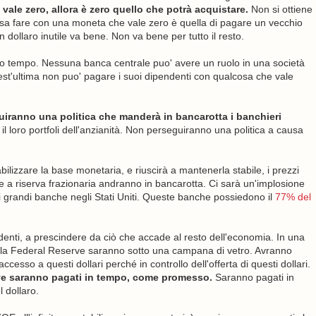
vale zero, allora è zero quello che potrà acquistare.
Non si ottiene
ssa fare con una moneta che vale zero è quella di pagare un vecchio
 dollaro inutile va bene. Non va bene per tutto il resto.
to tempo. Nessuna banca centrale puo' avere un ruolo in una società
t'ultima non puo' pagare i suoi dipendenti con qualcosa che vale
guiranno una politica che manderà in bancarotta i banchieri
 loro portfoli dell'anzianità. Non perseguiranno una politica a causa
ilizzare la base monetaria, e riuscirà a mantenerla stabile, i prezzi
a riserva frazionaria andranno in bancarotta. Ci sarà un'implosione
i grandi banche negli Stati Uniti. Queste banche possiedono il
77% del
denti, a prescindere da ciò che accade al resto dell'economia. In una
 della Federal Reserve saranno sotto una campana di vetro. Avranno
esso a questi dollari perché in controllo dell'offerta di questi dollari.
rve saranno pagati in tempo, come promesso.
Saranno pagati in
l dollaro.