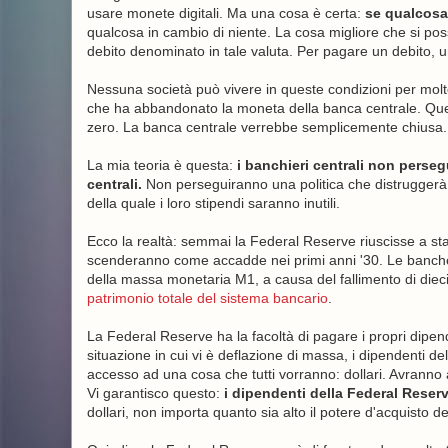
usare monete digitali. Ma una cosa è certa:
se qualcosa 
qualcosa in cambio di niente. La cosa migliore che si po
debito denominato in tale valuta. Per pagare un debito, un
Nessuna società può vivere in queste condizioni per mol
che ha abbandonato la moneta della banca centrale. Ques
zero. La banca centrale verrebbe semplicemente chiusa.
La mia teoria è questa:
i banchieri centrali non perse
centrali.
Non perseguiranno una politica che distruggerà il
della quale i loro stipendi saranno inutili.
Ecco la realtà: semmai la Federal Reserve riuscisse a stab
scenderanno come accadde nei primi anni '30. Le banche 
della massa monetaria M1, a causa del fallimento di diec
patrimonio totale del sistema bancario
.
La Federal Reserve ha la facoltà di pagare i propri dipen
situazione in cui vi è deflazione di massa, i dipendenti
accesso ad una cosa che tutti vorranno: dollari. Avranno acc
Vi garantisco questo:
i dipendenti della Federal Rese
dollari, non importa quanto sia alto il potere d'acquisto de