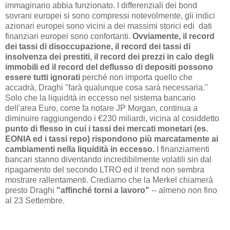
immaginario abbia funzionato. I differenziali dei bond
sovrani europei si sono compressi notevolmente, gli indici
azionari europei sono vicini a dei massimi storici edi dati
finanziari europei sono confortanti.
Ovviamente, il record
dei tassi di disoccupazione, il record dei tassi di
insolvenza dei prestiti, il record dei prezzi in calo degli
immobili ed il record del deflusso di depositi possono
essere tutti ignorati
perché non importa quello che
accadrà, Draghi "farà qualunque cosa sarà necessaria."
Solo che la liquidità in eccesso nel sistema bancario
dell'area Euro, come fa notare JP Morgan, continua a
diminuire raggiungendo i €230 miliardi, vicina al cosiddetto
punto di flesso in cui i tassi dei mercati monetari (es.
EONIA ed i tassi repo) rispondono più marcatamente ai
cambiamenti nella liquidità in eccesso.
I finanziamenti
bancari stanno diventando incredibilmente volatili sin dal
ripagamento del secondo LTRO ed il trend non sembra
mostrare rallentamenti. Crediamo che la Merkel chiamerà
presto Draghi
"affinché torni a lavoro"
-- almeno non fino
al 23 Settembre.