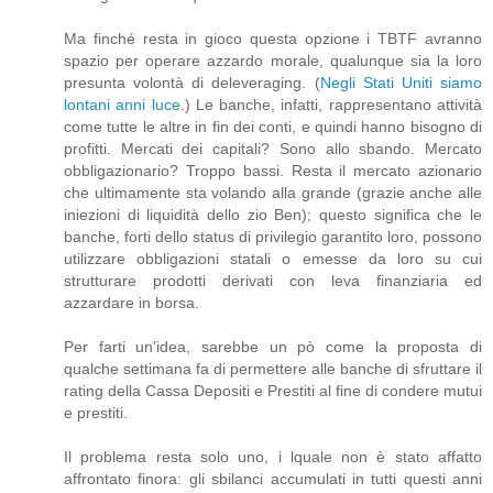
Ma finché resta in gioco questa opzione i TBTF avranno
spazio per operare azzardo morale, qualunque sia la loro
presunta volontà di deleveraging. (
Negli Stati Uniti siamo
lontani anni luce
.) Le banche, infatti, rappresentano attività
come tutte le altre in fin dei conti, e quindi hanno bisogno di
profitti. Mercati dei capitali? Sono allo sbando. Mercato
obbligazionario? Troppo bassi. Resta il mercato azionario
che ultimamente sta volando alla grande (grazie anche alle
iniezioni di liquidità dello zio Ben); questo significa che le
banche, forti dello status di privilegio garantito loro, possono
utilizzare obbligazioni statali o emesse da loro su cui
strutturare prodotti derivati con leva finanziaria ed
azzardare in borsa.
Per farti un'idea, sarebbe un pò come la proposta di
qualche settimana fa di permettere alle banche di sfruttare il
rating della Cassa Depositi e Prestiti al fine di condere mutui
e prestiti.
Il problema resta solo uno, i lquale non è stato affatto
affrontato finora: gli sbilanci accumulati in tutti questi anni