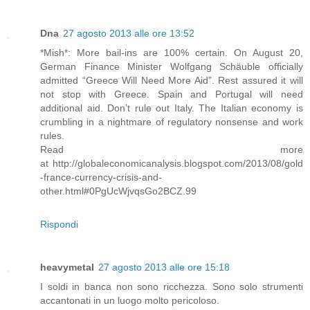
Dna
27 agosto 2013 alle ore 13:52
*Mish*: More bail-ins are 100% certain. On August 20,
German Finance Minister Wolfgang Schäuble officially
admitted “Greece Will Need More Aid”. Rest assured it will
not stop with Greece. Spain and Portugal will need
additional aid. Don’t rule out Italy. The Italian economy is
crumbling in a nightmare of regulatory nonsense and work
rules.
Read more
at http://globaleconomicanalysis.blogspot.com/2013/08/gold
-france-currency-crisis-and-
other.html#0PgUcWjvqsGo2BCZ.99
Rispondi
heavymetal
27 agosto 2013 alle ore 15:18
I soldi in banca non sono ricchezza. Sono solo strumenti
accantonati in un luogo molto pericoloso.