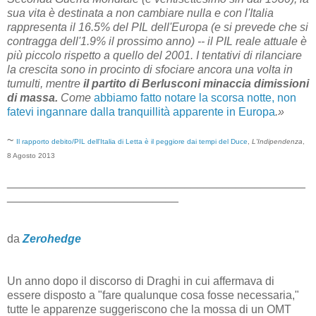
sua vita è destinata a non cambiare nulla e con l'Italia
rappresenta il 16.5% del PIL dell'Europa (e si prevede che si
contragga dell'1.9% il prossimo anno) -- il PIL reale attuale è
più piccolo rispetto a quello del 2001. I tentativi di rilanciare
la crescita sono in procinto di sfociare ancora una volta in
tumulti, mentre
il partito di Berlusconi minaccia dimissioni
di massa.
Come
abbiamo fatto notare la scorsa notte, non
fatevi ingannare dalla tranquillità apparente in Europa
.»
~
Il rapporto debito/PIL dell'Italia di Letta è il peggiore dai tempi del Duce
,
L'Indipendenza
,
8 Agosto 2013
_______________________________________________
___________________________
da
Zerohedge
Un anno dopo il discorso di Draghi in cui affermava di
essere disposto a "fare qualunque cosa fosse necessaria,"
tutte le apparenze suggeriscono che la mossa di un OMT