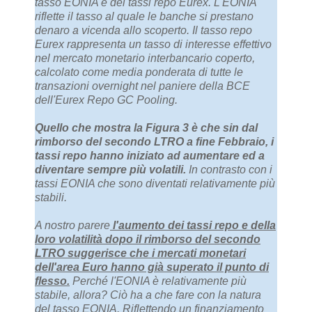
tasso EONIA e dei tassi repo Eurex. L'EONIA
riflette il tasso al quale le banche si prestano
denaro a vicenda allo scoperto. Il tasso repo
Eurex rappresenta un tasso di interesse effettivo
nel mercato monetario interbancario coperto,
calcolato come media ponderata di tutte le
transazioni overnight nel paniere della BCE
dell'Eurex Repo GC Pooling.
Quello che mostra la Figura 3 è che sin dal
rimborso del secondo LTRO a fine Febbraio, i
tassi repo hanno iniziato ad aumentare ed a
diventare sempre più volatili.
In contrasto con i
tassi EONIA che sono diventati relativamente più
stabili.
A nostro parere
l'aumento dei tassi repo e della
loro volatilità dopo il rimborso del secondo
LTRO suggerisce che i mercati monetari
dell'area Euro hanno già superato il punto di
flesso.
Perché l'EONIA è relativamente più
stabile, allora? Ciò ha a che fare con la natura
del tasso EONIA. Riflettendo un finanziamento