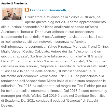
Araldo di Freedonia
Francesco Simoncelli
Divulgatore e studioso della Scuola Austriaca, ha
aperto questo blog nel 2010 come approfondimento
alle questioni economico/politiche analizzate secondo un'ottica
Austriaca e libertaria. Dopo aver affinato le sue conoscenze
frequentando i corsi della Mises Academy, ha visto pubblicati i suoi
articoli anche su siti con notevole risonanza nell'ambito
dell'informazione economica: Yahoo Finanza, Money.it, Trend Online,
Miglio Verde, Rischio Calcolato. Autore dei libri "L'economia è un
gioco da ragazzi", "La fine delle fallacie economiche" e "Il Grande
Default"; traduttore dei libri "La rivoluzione di Satoshi", "L'economia
cristiana in una lezione", "Imposta sul reddito: la radice di tutti i mali",
"L'ascesa e la caduta della società", "Il Bitcoin Standard" e "Il
fallimento dell'economia keynesiana". Nel 2012 ha partecipato alla
fondazione dell'Associazione Mises Italia di cui è stato responsabile
editoriale. Dal 2013 ha collaborato col magazine The Fielder per cui
ha scritto articoli di economia e finanza. Dal 2018 è stato community
manager per Melis Wallet. Dal 2019 è stato nel Comitato Scientifico
di Bcademy. Dal 2021 conduce il podcast "Bcaucus" di Satoshi
Design.