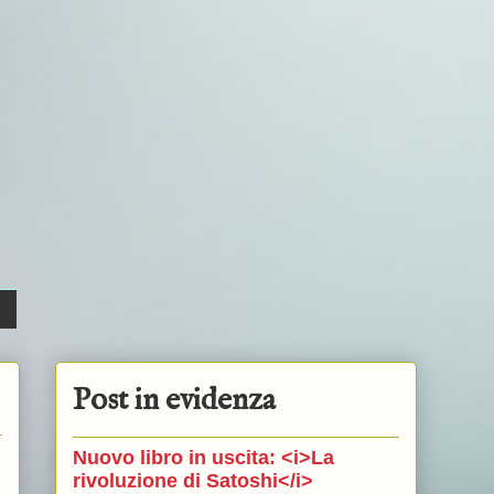
Post in evidenza
Nuovo libro in uscita: <i>La
rivoluzione di Satoshi</i>