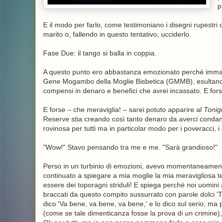
p
E il modo per farlo, come testimoniano i disegni rupestri de
marito o, fallendo in questo tentativo, ucciderlo.
Fase Due: il tango si balla in coppia.
A questo punto ero abbastanza emozionato perché immagin
Gene Mogambo della Moglie Bisbetica (GMMB), esultando me
compensi in denaro e benefici che avrei incassato. E fors
E forse – che meraviglia! – sarei potuto apparire al
Tonig
Reserve stia creando così tanto denaro da averci condann
rovinosa per tutti ma in particolar modo per i poveracci, 
"Wow!" Stavo pensando tra me e me. "Sarà grandioso!"
Perso in un turbinio di emozioni, avevo momentaneament
continuato a spiegare a mia moglie la mia meravigliosa t
essere dei toporagni striduli! E spiega perché noi uomin
braccati da questo compito sussurrato con parole dolci 'T
dico 'Va bene, va bene, va bene,' e lo dico sul serio; ma
(come se tale dimenticanza fosse la prova di un crimine), e