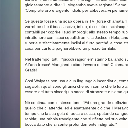
gioiosamente e dire: "Il Mogambo aveva ragione! Siamo 
'Comprate oro e argento, idioti, per abbeverarvi pienamen
Se questa fosse una soap opera in TV (forse chiamata "I 
vorrebbe che il boss lascivo, infido, dissoluto e scialac
contabili per coprire i suoi imbrogli; allo stesso tempo
intrattenere con i suoi squallidi amici a Jackson Hole, anc
ruberie e sfacciatamente inclini al furto perché le cose st
cosa per cui tutti pagherebbero un prezzo terribile.
Nel frattempo, tutti i "piccoli ragionieri" stanno balland
All'aria fresca! Mangiando cibo davvero ottimo! Chiamando 
Gratis!
Così Walpass non usa alcun linguaggio incendiario, com
segaioli, i quali sono gli unici che non sanno che le lor
essere del tutto sinceri) un sacco di stronzate e siamo qu
Né continua con lo stesso tono: "Ed una grande deflazion
quello che ci attende, ed è esattamente ciò che il Merav
tempo che la sua gola è rauca e secca, sputando sangue pe
rabbia; una rabbia travolgente che si riflette nel suo volt
bocca dato che si sente profondamente indignato."