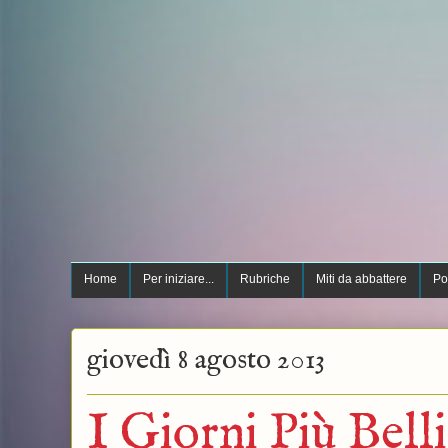
Home
Per iniziare...
Rubriche
Miti da abbattere
Po
giovedì 8 agosto 2013
I Giorni Più Belli