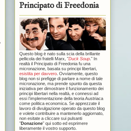
Principato di Freedonia
o
Questo blog è nato sulla scia della brillante
pellicola dei fratelli Marx, "
Duck Soup
." In
realtà il Principato di Freedonia fu una
micronazione, basata su principi libertari,
esistita per davvero
. Ovviamente, questo
blog non si prefigge di parlare a nome di tale
micronazione, ma prende spunto da questa
iniziativa per dimostrare il funzionamento dei
principi libertari nella realtà, e connessi ad
essi l'implementazione della teoria Austriaca
come politica economica. Se apprezzate il
lavoro di divulgazione operato da questo blog
e volete contribuire a mantenerlo aggiornato,
non esitate a cliccare sui pulsanti
"
Donazione
" qui sotto ed esprimere
liberamente il vostro supporto.