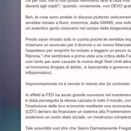
Ok per tutti, ma io non posso nemmeno farlo a casa mia s
davanti agli ospiti?,' quando, ovviamente, non DEVO gratta
Beh, le cose sono andate in discesa piuttosto velocemen
avrebbe iniziato a fluire; insomma, dalla GMMB, una volt
un autentico genio visionario nel campo della biogenetica
Presto sarei rimasto solo in cucina poiché lei avrebbe im
chiamare un avvocato per il divorzio o un nuovo fidanza
l'aspettavo per scoprirlo ho iniziato a leggere un pezzo s
Ripresa," che sembrava a prima vista una critica della 
così tanto per aver causato la rovina degli Stati Uniti at
un'economia drogata di debito, in bancarotta e governo-ce
inflazionistico).
Improvvisamente mi è venuto in mente che (in contrasto con
In effetti la FED ha avuto grande successo nel mantene
è stata perseguita la stessa cazzata in tutto il mondo, c
l'implosione delle loro economie mediante una sconcerta
(CDT) denaro da finanziare un sistema alla Frankenstein 
sostenere un vasto stato sociale, un mostruoso complesso 
Tale assurdità vuol dire che Siamo Dannatamente Fregati