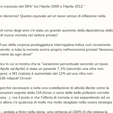
è cresciuto del 58%" tra l'Aprile 2008 e l'Aprile 2012."
n decennio! Questo equivale ad un tasso annuo di inflazione nella
el corso degli anni c'è stato un grande aumento della dipendenza dello
di nuova moneta nel settore privato!
l'uso della corposa punteggiatura interrogativa indica così riccamente.
spende, e tutta la moneta scorre proprio nell'economia privata! Nessuno
nienti da ogni dove!"
ico in cui si mostra che la "variazione percentuale secondo un tasso
 Aprile ad Aprile) è stata un pesante 7.1% (secondo una cifra non-
sempre), e M1 (valuta) è aumentato del 12% ad una cifra non-
36 miliardi! Orrore!
rché necessario a tutta una costellazione di attività illecite come la
perazioni segrete della CIA (forse ci sono delle belle pollastre corrotte
a casa...), ma il punto è che l'offerta di moneta si sta espandendo ad un
 allora c'è qualcosa di molto ma molto sbagliato nella vostra strategia.
 andata a finire nella storia, una certezza al 100% (il che spiega la