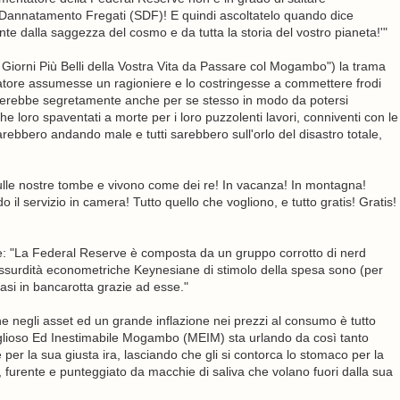
Dannatamento Fregati (SDF)! E quindi ascoltatelo quando dice
te dalla saggezza del cosmo e da tutta la storia del vostro pianeta!'"
Giorni Più Belli della Vostra Vita da Passare col Mogambo") la trama
quatore assumesse un ragioniere e lo costringesse a commettere frodi
 ruberebbe segretamente anche per se stesso in modo da potersi
he loro spaventati a morte per i loro puzzolenti lavori, conniventi con le
arebbero andando male e tutti sarebbero sull'orlo del disastro totale,
o sulle nostre tombe e vivono come dei re! In vacanza! In montagna!
il servizio in camera! Tutto quello che vogliono, e tutto gratis! Gratis!
e: "La Federal Reserve è composta da un gruppo corrotto di nerd
o assurdità econometriche Keynesiane di stimolo della spesa sono (per
asi in bancarotta grazie ad esse."
e negli asset ed un grande inflazione nei prezzi al consumo è tutto
iglioso Ed Inestimabile Mogambo (MEIM) sta urlando da così tanto
r la sua giusta ira, lasciando che gli si contorca lo stomaco per la
o, furente e punteggiato da macchie di saliva che volano fuori dalla sua