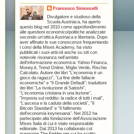
Francesco Simoncelli
Divulgatore e studioso della
Scuola Austriaca, ha aperto
questo blog nel 2010 come approfondimento
alle questioni economico/politiche analizzate
secondo un'ottica Austriaca e libertaria. Dopo
aver affinato le sue conoscenze frequentando
i corsi della Mises Academy, ha visto
pubblicati i suoi articoli anche su siti con
notevole risonanza nell'ambito
dell'informazione economica: Yahoo Finanza,
Money.it, Trend Online, Miglio Verde, Rischio
Calcolato. Autore dei libri "L'economia è un
gioco da ragazzi", "La fine delle fallacie
economiche" e "Il Grande Default"; traduttore
dei libri "La rivoluzione di Satoshi",
"L'economia cristiana in una lezione",
"Imposta sul reddito: la radice di tutti i mali",
"L'ascesa e la caduta della società", "Il
Bitcoin Standard" e "Il fallimento
dell'economia keynesiana". Nel 2012 ha
partecipato alla fondazione dell'Associazione
Mises Italia di cui è stato responsabile
editoriale. Dal 2013 ha collaborato col
magazine The Fielder per cui ha scritto