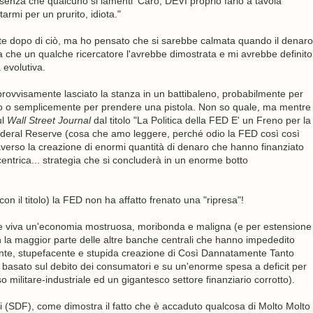
enza che qualcuno si lamenti 'Caro, DEVI proprio farlo a tavola
rmi per un prurito, idiota."
te dopo di ciò, ma ho pensato che si sarebbe calmata quando il denaro
a che un qualche ricercatore l'avrebbe dimostrata e mi avrebbe definito
 evolutiva.
provvisamente lasciato la stanza in un battibaleno, probabilmente per
to o semplicemente per prendere una pistola. Non so quale, ma mentre
ul
Wall Street Journal
dal titolo "La Politica della FED E' un Freno per la
Federal Reserve (cosa che amo leggere, perché odio la FED così così
traverso la creazione di enormi quantità di denaro che hanno finanziato
ntrica... strategia che si concluderà in un enorme botto
 il titolo) la FED non ha affatto frenato una "ripresa"!
re viva un'economia mostruosa, moribonda e maligna (e per estensione
on la maggior parte delle altre banche centrali che hanno impededito
nte, stupefacente e stupida creazione di Così Dannatamente Tanto
basato sul debito dei consumatori e su un'enorme spesa a deficit per
militare-industriale ed un gigantesco settore finanziario corrotto).
 (SDF), come dimostra il fatto che è accaduto qualcosa di Molto Molto