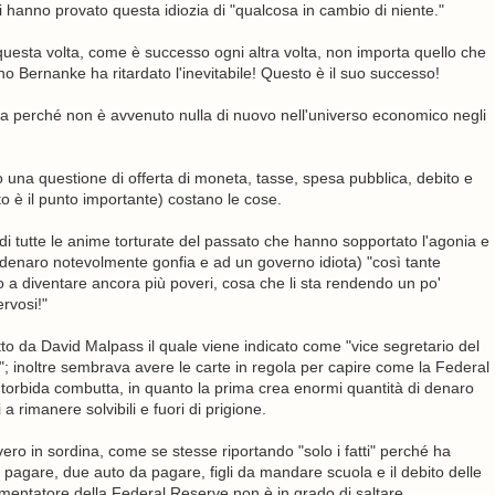
ni hanno provato questa idiozia di "qualcosa in cambio di niente."
esta volta, come è successo ogni altra volta, non importa quello che
Bernanke ha ritardato l'inevitabile! Questo è il suo successo!
lta perché non è avvenuto nulla di nuovo nell'universo economico negli
na questione di offerta di moneta, tasse, spesa pubblica, debito e
to è il punto importante) costano le cose.
o di tutte le anime torturate del passato che hanno sopportato l'agonia e
i denaro notevolmente gonfia e ad un governo idiota) "così tante
a diventare ancora più poveri, cosa che li sta rendendo un po'
rvosi!"
tto da David Malpass il quale viene indicato come "vice segretario del
"; inoltre sembrava avere le carte in regola per capire come la Federal
i torbida combutta, in quanto la prima crea enormi quantità di denaro
a rimanere solvibili e fuori di prigione.
ero in sordina, come se stesse riportando "solo i fatti" perché ha
agare, due auto da pagare, figli da mandare scuola e il debito delle
mmentatore della Federal Reserve non è in grado di saltare