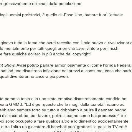
rogressivamente eliminati dalla popolazione.
gli uomini preistorici, è quello di: Fase Uno, buttare fuori l'attuale
avo tutta la fama che avrei raccolto con il mio nuovo e rivoluzionari
ntalmente per tutti quegli onori che avrei vinto e per i ricchi
e fare qualche dollaro in più anche dai copyright!
ht Show
! Avrei potuto parlare armoniosamente di come l'orrida Federal
ati ad una disastrosa inflazione nei prezzi al consumo, cosa che sarà
i quali diventeranno ancora più poveri.
e perso la testa e in uno stato emotivo disastrosamente candido ho
eoria GMMB: "Ed è per questo che le mogli della tua età iniziano ad
i abbiamo sempre torto su tutto e dobbiamo a pulire il dannato bagno,
i dispiacerebbe, per favore, pulire il bagno come hai promesso?' e io
 poi sono occupato a fare qualcos'altro e lo dimentico accidentalmente
 tra l'altro un giocatore di baseball puo' grattarsi le palle in TV ed è