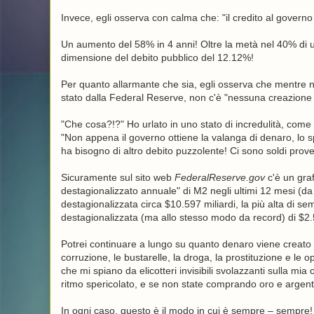
Invece, egli osserva con calma che: "il credito al governo 
Un aumento del 58% in 4 anni! Oltre la metà nel 40% di u
dimensione del debito pubblico del 12.12%!
Per quanto allarmante che sia, egli osserva che mentre n
stato dalla Federal Reserve, non c'è "nessuna creazione 
"Che cosa?!?" Ho urlato in uno stato di incredulità, come 
"Non appena il governo ottiene la valanga di denaro, lo 
ha bisogno di altro debito puzzolente! Ci sono soldi prove
Sicuramente sul sito web
FederalReserve.gov
c'è un graf
destagionalizzato annuale" di M2 negli ultimi 12 mesi (da
destagionalizzata circa $10.597 miliardi, la più alta di 
destagionalizzata (ma allo stesso modo da record) di $2.5
Potrei continuare a lungo su quanto denaro viene creato pe
corruzione, le bustarelle, la droga, la prostituzione e le o
che mi spiano da elicotteri invisibili svolazzanti sulla mi
ritmo spericolato, e se non state comprando oro e argento
In ogni caso, questo è il modo in cui è sempre – sempre! –