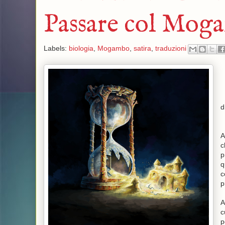
Passare col Mog
Labels:
biologia
,
Mogambo
,
satira
,
traduzioni
d
A
c
p
q
c
p
A
c
p