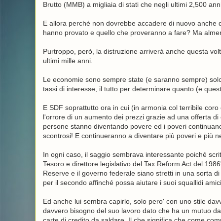
Brutto (MMB) a migliaia di stati che negli ultimi 2,500 an
E allora perché non dovrebbe accadere di nuovo anche qu
hanno provato e quello che proveranno a fare? Ma almeno 
Purtroppo, però, la distruzione arriverà anche questa vo
ultimi mille anni.
Le economie sono sempre state (e saranno sempre) solo u
tassi di interesse, il tutto per determinare quanto (e ques
E SDF soprattutto ora in cui (in armonia col terribile cor
l'orrore di un aumento dei prezzi grazie ad una offerta d
persone stanno diventando povere ed i poveri continuano 
scontrosi! E continueranno a diventare più poveri e più ne
In ogni caso, il saggio sembrava interessante poiché scri
Tesoro e direttore legislativo del Tax Reform Act del 1986
Reserve e il governo federale siano stretti in una sorta d
per il secondo affinché possa aiutare i suoi squallidi amici 
Ed anche lui sembra capirlo, solo pero' con uno stile davv
davvero bisogno del suo lavoro dato che ha un mutuo da p
carte di credito da saldare. Il che significa che come co