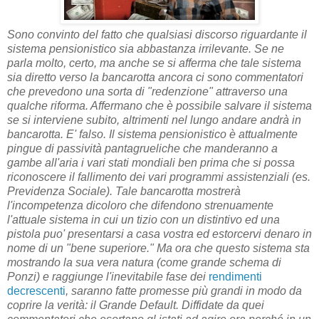
Sono convinto del fatto che qualsiasi discorso riguardante il
sistema pensionistico sia abbastanza irrilevante. Se ne
parla molto, certo, ma anche se si afferma che tale sistema
sia diretto verso la bancarotta ancora ci sono commentatori
che prevedono una sorta di "redenzione" attraverso una
qualche riforma. Affermano che è possibile salvare il sistema
se si interviene subito, altrimenti nel lungo andare andrà in
bancarotta. E' falso. Il sistema pensionistico è attualmente
pingue di passività pantagrueliche che manderanno a
gambe all'aria i vari stati mondiali ben prima che si possa
riconoscere il fallimento dei vari programmi assistenziali (es.
Previdenza Sociale). Tale bancarotta mostrerà
l'incompetenza dicoloro che difendono strenuamente
l'attuale sistema in cui un tizio con un distintivo ed una
pistola puo' presentarsi a casa vostra ed estorcervi denaro in
nome di un "bene superiore." Ma ora che questo sistema sta
mostrando la sua vera natura (come grande schema di
Ponzi) e raggiunge l'inevitabile fase dei
rendimenti
decrescenti
, saranno fatte promesse più grandi in modo da
coprire la verità: il Grande Default. Diffidate da quei