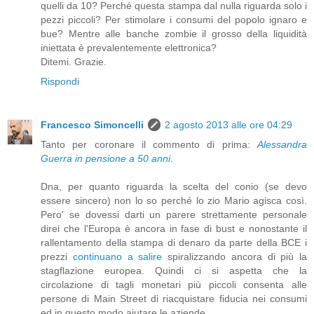
quelli da 10? Perché questa stampa dal nulla riguarda solo i
pezzi piccoli? Per stimolare i consumi del popolo ignaro e
bue? Mentre alle banche zombie il grosso della liquidità
iniettata è prevalentemente elettronica?
Ditemi. Grazie.
Rispondi
Francesco Simoncelli
2 agosto 2013 alle ore 04:29
Tanto per coronare il commento di prima:
Alessandra
Guerra in pensione a 50 anni
.
Dna, per quanto riguarda la scelta del conio (se devo
essere sincero) non lo so perché lo zio Mario agisca così.
Pero' se dovessi darti un parere strettamente personale
direi che l'Europa è ancora in fase di bust e nonostante il
rallentamento della stampa di denaro da parte della BCE i
prezzi
continuano a salire
spiralizzando ancora di più la
stagflazione europea. Quindi ci si aspetta che la
circolazione di tagli monetari più piccoli consenta alle
persone di Main Street di riacquistare fiducia nei consumi
ed in questo modo aiutare le aziende.