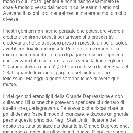
modo in cui i nostri genitori e nonni hanno esaminato le
cose è molto diverso dal modo in cui le esaminiamo noi.
Avevano illusioni loro, naturalmente, ma erano molto molto
diverse.
I nostri genitori non hanno pensato che potessero vivere a
credito e contrarre prestiti per arrivare alla prosperità;
credevano che se avessero preso in prestito un po' di soldi,
avrebbero dovuto rimborsarli. Ricordo come erano felici i
miei genitori quando finirono di pagare il mutuo. L'ipoteca
che avevano tolto sulla nostra casa verso la fine degli anni
'50 ammontava a circa $5,000, con un tasso di interesse del
5%. E quando finirono di pagare quel mutuo, erano
felicissimi. Ma oggi la gente sarebbe felice di avere quel
mutuo.
I miei genitori erano figli della Grande Depressione e non
cullavano l'illusione che potevano spendere più denaro di
quello che guadagnavano. Pensavano che risparmiare un
po' di denaro fosse il modo di campare, e davano un grande
peso a questo principio. Negli Stati Uniti l'illusione del
debito era stata schiacciata durante la Grande Depressione,
ma a poco a poco si è affacciata di nuovo. E noi che siamo