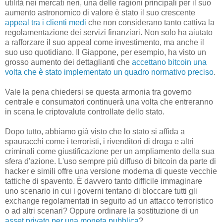
utilità nei mercati neri, una delle ragioni principali per il suo
aumento astronomico di valore è stato il suo crescente
appeal tra i clienti medi
che non considerano tanto cattiva la
regolamentazione dei servizi finanziari. Non solo ha aiutato
a rafforzare il suo appeal come investimento, ma anche il
suo uso quotidiano. Il Giappone, per esempio, ha visto un
grosso aumento dei dettaglianti che
accettano bitcoin una
volta che è stato implementato un quadro normativo preciso
.
Vale la pena chiedersi se questa armonia tra governo
centrale e consumatori continuerà una volta che entreranno
in scena le criptovalute controllate dello stato.
Dopo tutto, abbiamo già visto che lo stato si affida a
spauracchi come i terroristi, i rivenditori di droga e altri
criminali come giustificazione per un ampliamento della sua
sfera d'azione. L'uso sempre più diffuso di bitcoin da parte di
hacker e simili offre una versione moderna di queste vecchie
tattiche di spavento. È davvero tanto difficile immaginare
uno scenario in cui i governi tentano di bloccare tutti gli
exchange regolamentati in seguito ad un attacco terroristico
o ad altri scenari? Oppure ordinare la sostituzione di un
asset privato per una moneta pubblica
?