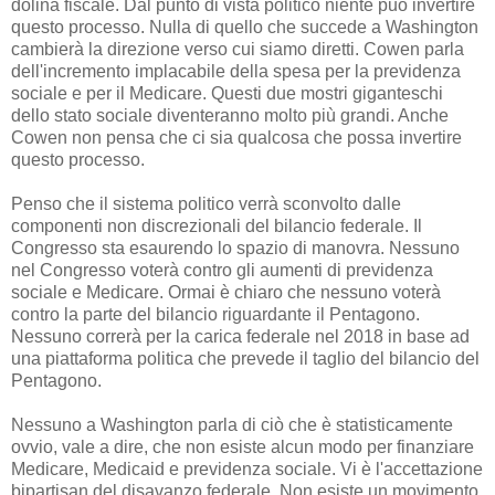
dolina fiscale. Dal punto di vista politico niente può invertire
questo processo. Nulla di quello che succede a Washington
cambierà la direzione verso cui siamo diretti. Cowen parla
dell'incremento implacabile della spesa per la previdenza
sociale e per il Medicare. Questi due mostri giganteschi
dello stato sociale diventeranno molto più grandi. Anche
Cowen non pensa che ci sia qualcosa che possa invertire
questo processo.
Penso che il sistema politico verrà sconvolto dalle
componenti non discrezionali del bilancio federale. Il
Congresso sta esaurendo lo spazio di manovra. Nessuno
nel Congresso voterà contro gli aumenti di previdenza
sociale e Medicare. Ormai è chiaro che nessuno voterà
contro la parte del bilancio riguardante il Pentagono.
Nessuno correrà per la carica federale nel 2018 in base ad
una piattaforma politica che prevede il taglio del bilancio del
Pentagono.
Nessuno a Washington parla di ciò che è statisticamente
ovvio, vale a dire, che non esiste alcun modo per finanziare
Medicare, Medicaid e previdenza sociale. Vi è l'accettazione
bipartisan del disavanzo federale. Non esiste un movimento