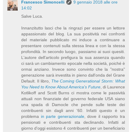
Francesco Simoncelli
9 gennaio 2018 alle ore
14:02
Salve Luca.
Innanzitutto lasci che la ringrazi per essere un lettore
appassionato del blog. La sua positività nei confronti
del materiale pubblicato mi induce a continuare a
presentare contenuti sulla stessa linea e con la stessa
profondità. In secondo luogo, passiamo ai suoi quesiti.
L'autore dell'articolo prefigura la sua assenza quando
ci sarà un cambiamento epocale nella società, poiché è
ormai anziano. Invece sono convinto che la "nostra"
generazione sarà investita in pieno dall'onda del Grane
Default. Il libro,
The Coming Generational Storm: What
You Need to Know About America's Future
, di Laurence
Kotlikoff and Scott Burns ci mostra come le passività
attuali non finanziate del governo federale USA siano
una spada di Damocle che pende sulle teste dei
contribuenti sin dagli anni '60. Infatti questo è un
problema
in parte generazionale
, dove il rapporto tra
pensionati e contribuenti sta declinando. Infatti al
giorno d'oggi esistono 4 contribuenti per un beneficiario