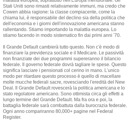
malattia europea, soprattutto nell'Europa meridionale. Gli
Stati Uniti sono rimasti relativamente immuni, ma credo che
Cowen abbia ragione: la classe compiacente, come la
chiama lui, è responsabile del declino sia della politica che
dell'economia e i giorni dell'innovazione americana stanno
rallentando. Stiamo importando la malattia europea. Lo
stiamo facendo in modo sistematico fin dai primi anni '70.
Il Grande Default cambierà tutto questo. Non c'è modo di
finanziare la previdenza sociale e il Medicare. Le passività
non finanziate dei due programmi supereranno il bilancio
federale. Il governo federale dovrà tagliare le spese. Questo
significa lasciare i pensionati col cerino in mano. L'unico
modo per ritardare questo processo è quello di macellare
molte mucche federali sacre, rovesciando l'eredità del New
Deal. Il Grande Default rovescerà la politica americana e lo
stato regolatore americano. Sono ottimista circa gli effetti a
lungo termine del Grande Default. Ma fra ora e poi, la
battaglia federale sarà combattuta dalla burocrazia federale.
Ogni anno compariranno 80,000+ pagine nel Federal
Register.