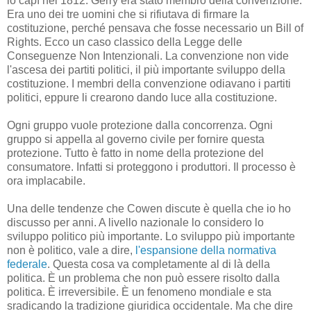
lo capì nel 1812. Gerry era stato membro della convenzione.
Era uno dei tre uomini che si rifiutava di firmare la
costituzione, perché pensava che fosse necessario un Bill of
Rights. Ecco un caso classico della Legge delle
Conseguenze Non Intenzionali. La convenzione non vide
l'ascesa dei partiti politici, il più importante sviluppo della
costituzione. I membri della convenzione odiavano i partiti
politici, eppure li crearono dando luce alla costituzione.
Ogni gruppo vuole protezione dalla concorrenza. Ogni
gruppo si appella al governo civile per fornire questa
protezione. Tutto è fatto in nome della protezione del
consumatore. Infatti si proteggono i produttori. Il processo è
ora implacabile.
Una delle tendenze che Cowen discute è quella che io ho
discusso per anni. A livello nazionale lo considero lo
sviluppo politico più importante. Lo sviluppo più importante
non è politico, vale a dire,
l'espansione della normativa
federale
. Questa cosa va completamente al di là della
politica. È un problema che non può essere risolto dalla
politica. È irreversibile. È un fenomeno mondiale e sta
sradicando la tradizione giuridica occidentale. Ma che dire