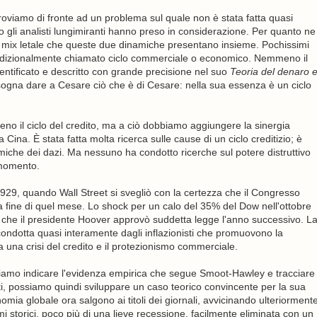
troviamo di fronte ad un problema sul quale non è stata fatta quasi
 gli analisti lungimiranti hanno preso in considerazione. Per quanto ne
 mix letale che queste due dinamiche presentano insieme. Pochissimi
 tradizionalmente chiamato ciclo commerciale o economico. Nemmeno il
dentificato e descritto con grande precisione nel suo
Teoria del denaro 
isogna dare a Cesare ciò che è di Cesare: nella sua essenza è un ciclo
no il ciclo del credito, ma a ciò dobbiamo aggiungere la sinergia
 Cina. È stata fatta molta ricerca sulle cause di un ciclo creditizio; è
iche dei dazi. Ma nessuno ha condotto ricerche sul potere distruttivo
 momento.
929, quando Wall Street si svegliò con la certezza che il Congresso
a fine di quel mese. Lo shock per un calo del 35% del Dow nell'ottobre
o che il presidente Hoover approvò suddetta legge l'anno successivo. L
ondotta quasi interamente dagli inflazionisti che promuovono la
tra una crisi del credito e il protezionismo commerciale.
iamo indicare l'evidenza empirica che segue Smoot-Hawley e tracciare
tati, possiamo quindi sviluppare un caso teorico convincente per la sua
onomia globale ora salgono ai titoli dei giornali, avvicinando ulteriorment
simi storici, poco più di una lieve recessione, facilmente eliminata con un