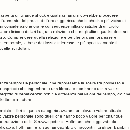
 aspetta un grande shock e qualsiasi analisi dovrebbe procedere
 l'aumento del prezzo dell'oro suggerisca che lo shock è più vicino di
n considerazione ora le conseguenze inflazionistiche di un crollo
 oro fisico e dollari fiat; una relazione che negli ultimi quattro decenni
ll'oro. Comprendere quella relazione e perché ora sembra essere
 temporale, la base dei tassi d'interesse; e più specificamente il
ella sui dollari.
referenza temporale personale, che rappresenta la scelta tra possesso e
er capriccio che ingombrano una libreria e non hanno alcun valore.
l negozio di beneficenza: non c'è differenza nel valore del tempo, ciò ch
rettanto in futuro.
iale. I libri di questa categoria avranno un elevato valore attuale
 alto valore personale sono quelli che hanno poco valore per chiunque
 la traduzione dello Struwwelpeter di Hoffmann che leggevate da
edicato a Hoffmann e al suo famoso libro di racconti morali per bambini,