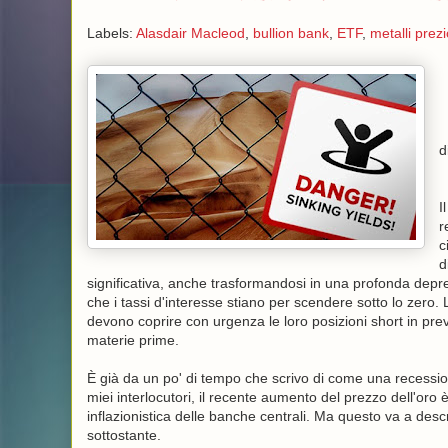
Labels:
Alasdair Macleod
,
bullion bank
,
ETF
,
metalli prezi
d
I
r
c
d
significativa, anche trasformandosi in una profonda depres
che i tassi d'interesse stiano per scendere sotto lo zero.
devono coprire con urgenza le loro posizioni short in pre
materie prime.
È già da un po' di tempo che scrivo di come una recessione
miei interlocutori, il recente aumento del prezzo dell'oro è
inflazionistica delle banche centrali. Ma questo va a descr
sottostante.