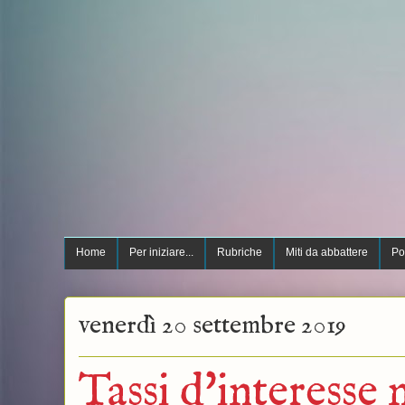
Home
Per iniziare...
Rubriche
Miti da abbattere
Po
venerdì 20 settembre 2019
Tassi d'interesse 