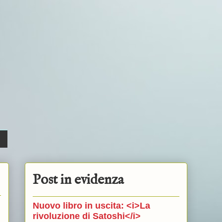
Post in evidenza
Nuovo libro in uscita: <i>La
rivoluzione di Satoshi</i>