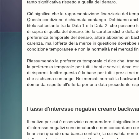
tanto significativa rispetto a quella del denaro.
Ciò significa che la rappresentazione finanziaria del tem
Questa condizione è chiamata contango. Dobbiamo anche c
titolo sottostante tra la Data 1 e la Data 2, che posso
di sopra di quella del denaro. Se le caratteristiche dell
preferenza temporale del denaro, allora abbiamo un bac
carenza, ma l'offerta della merce in questione dovrebbe
condizione temporanea e non la normalità nei mercati fin
Riassumendo la preferenza temporale ci dice che, tranne in
la preferenza temporale per tutti i beni e servizi, deve e
di risparmi. Inoltre questa è la base per tutti i prezzi nei 
che si chiama contango. Nei mercati normali la backwarda
domanda rispetto all'offerta per una data precedente ri
I tassi d'interesse negativi creano backw
Il motivo per cui è essenziale comprendere il significato 
d'interesse negativi sono innaturali e non concordano c
finanziari quando una banca centrale, la cui valuta non è 