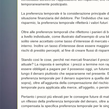
temporaneamente posticipato.
La preferenza temporale è la considerazione principale diet
situazione finanziaria del debitore. Per l'individuo che sa
risparmio, la preferenza temporale rifletterà i valori futuri
Oltre alle preferenze temporali che riflettono i panieri di
a livello individuale, come illustrato dall'esempio di una 
solito viene accettato come tasso d'interesse di mercato 
interno. Inoltre un tasso d'interesse deve essere maggior
rischi di prestito percepiti, al fine di creare flussi di risp
Stando così le cose, perché nei mercati finanziari il prez
attuale? La risposta è semplice: i prezzi a termine non 
essere obbligati a pagare per il possesso oggi, un futur
lungo il denaro piuttosto che separarsene nel presente. E,
preferenza temporale per il denaro superiore a quella dell
sopra), oltre all'aggiunta della compensazione del rischi
temporale pura applicata alla merce, all'oggetto, o persino
Pertanto i prezzi più elevati per le consegne future di mat
un riflesso della preferenza temporale del denaro, oltre a
compensata la specifica preferenza temporale per le sing