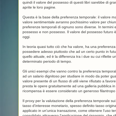
quindi il valore del possesso di questi libri sarebbe di 
aprite le loro pagine.
Questa è la base della preferenza temporale: il valore ma
valore sentimentale avranno pochissimo valore per chiunqu
preferenze temporali di ognuno sono diverse. In termini ec
possesso e non possesso. Il valore del possesso futuro 
oggi.
In teoria quasi tutto ciò che ha valore, ha una preferenza
possedere adesso piuttosto che ad un certo punto in futu
quello attuale, ed è la differenza tra i due su cui riflet
determinato periodo di tempo.
Gli unici esempi che vanno contro la preferenza temporal
ad un salario dignitoso per studiare in modo da poter gua
valore presente di un flusso di utili viene rifiutato a favor
presta le opere gratuitamente ad una galleria pubblica i
ricompensa è essere considerato un generoso filantropo e
Il proxy per la valutazione della preferenza temporale su
tasso d'interesse monetario, spesso definito tasso originar
applicato in un'unica transazione, come ottenere l'uso 
consolidato attraverso l'applicazione del risparmio, che rif