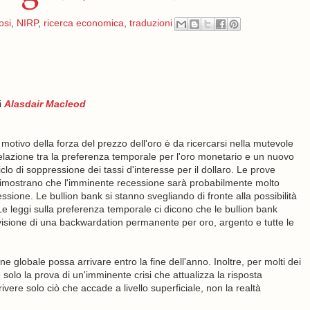
osi
,
NIRP
,
ricerca economica
,
traduzioni
i
Alasdair Macleod
l motivo della forza del prezzo dell'oro è da ricercarsi nella mutevole
elazione tra la preferenza temporale per l'oro monetario e un nuovo
iclo di soppressione dei tassi d'interesse per il dollaro. Le prove
imostrano che l'imminente recessione sarà probabilmente molto
sione. Le bullion bank si stanno svegliando di fronte alla possibilità
 Le leggi sulla preferenza temporale ci dicono che le bullion bank
visione di una backwardation permanente per oro, argento e tutte le
 globale possa arrivare entro la fine dell'anno. Inoltre, per molti dei
 solo la prova di un'imminente crisi che attualizza la risposta
ivere solo ciò che accade a livello superficiale, non la realtà