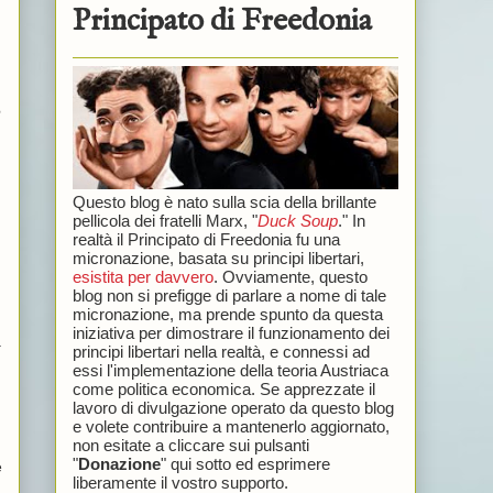
Principato di Freedonia
e
Questo blog è nato sulla scia della brillante
pellicola dei fratelli Marx, "
Duck Soup
." In
realtà il Principato di Freedonia fu una
micronazione, basata su principi libertari,
esistita per davvero
. Ovviamente, questo
blog non si prefigge di parlare a nome di tale
micronazione, ma prende spunto da questa
iniziativa per dimostrare il funzionamento dei
a
principi libertari nella realtà, e connessi ad
essi l'implementazione della teoria Austriaca
come politica economica. Se apprezzate il
lavoro di divulgazione operato da questo blog
e volete contribuire a mantenerlo aggiornato,
non esitate a cliccare sui pulsanti
"
Donazione
" qui sotto ed esprimere
e
liberamente il vostro supporto.