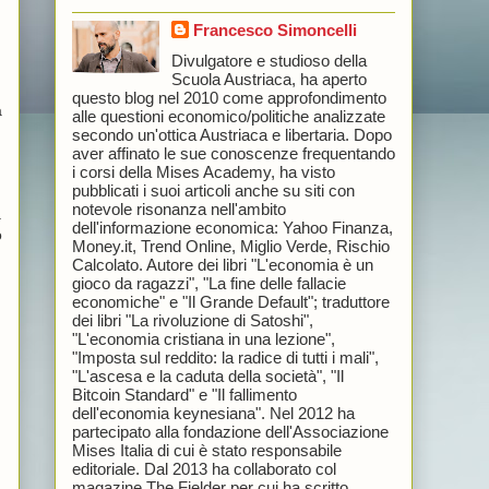
Francesco Simoncelli
Divulgatore e studioso della
Scuola Austriaca, ha aperto
questo blog nel 2010 come approfondimento
a
alle questioni economico/politiche analizzate
secondo un'ottica Austriaca e libertaria. Dopo
aver affinato le sue conoscenze frequentando
i corsi della Mises Academy, ha visto
pubblicati i suoi articoli anche su siti con
notevole risonanza nell'ambito
a
dell'informazione economica: Yahoo Finanza,
o
Money.it, Trend Online, Miglio Verde, Rischio
Calcolato. Autore dei libri "L'economia è un
gioco da ragazzi", "La fine delle fallacie
economiche" e "Il Grande Default"; traduttore
dei libri "La rivoluzione di Satoshi",
"L'economia cristiana in una lezione",
"Imposta sul reddito: la radice di tutti i mali",
"L'ascesa e la caduta della società", "Il
Bitcoin Standard" e "Il fallimento
dell'economia keynesiana". Nel 2012 ha
partecipato alla fondazione dell'Associazione
Mises Italia di cui è stato responsabile
editoriale. Dal 2013 ha collaborato col
magazine The Fielder per cui ha scritto