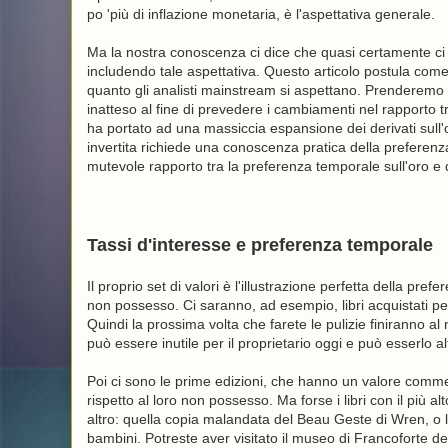
po 'più di inflazione monetaria, è l'aspettativa generale.
Ma la nostra conoscenza ci dice che quasi certamente ci
includendo tale aspettativa. Questo articolo postula come
quanto gli analisti mainstream si aspettano. Prenderemo i
inatteso al fine di prevedere i cambiamenti nel rapporto tra
ha portato ad una massiccia espansione dei derivati ​​su
invertita richiede una conoscenza pratica della preferenza
mutevole rapporto tra la preferenza temporale sull'oro e qu
Tassi d'interesse e preferenza temporale
Il proprio set di valori è l'illustrazione perfetta della p
non possesso. Ci saranno, ad esempio, libri acquistati p
Quindi la prossima volta che farete le pulizie finiranno a
può essere inutile per il proprietario oggi e può esserlo alt
Poi ci sono le prime edizioni, che hanno un valore commerc
rispetto al loro non possesso. Ma forse i libri con il più
altro: quella copia malandata del Beau Geste di Wren, o
bambini. Potreste aver visitato il museo di Francoforte d