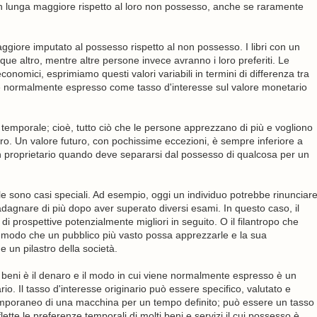
gran lunga maggiore rispetto al loro non possesso, anche se raramente
ggiore imputato al possesso rispetto al non possesso. I libri con un
e altro, mentre altre persone invece avranno i loro preferiti. Le
onomici, esprimiamo questi valori variabili in termini di differenza tra
è normalmente espresso come tasso d'interesse sul valore monetario
 temporale; cioè, tutto ciò che le persone apprezzano di più e vogliono
ro. Un valore futuro, con pochissime eccezioni, è sempre inferiore a
te un proprietario quando deve separarsi dal possesso di qualcosa per un
e sono casi speciali. Ad esempio, oggi un individuo potrebbe rinunciar
dagnare di più dopo aver superato diversi esami. In questo caso, il
e di prospettive potenzialmente migliori in seguito. O il filantropo che
n modo che un pubblico più vasto possa apprezzarle e la sua
 un pilastro della società.
i beni è il denaro e il modo in cui viene normalmente espresso è un
io. Il tasso d'interesse originario può essere specifico, valutato e
temporaneo di una macchina per un tempo definito; può essere un tasso
lette le preferenze temporali di molti beni e servizi il cui possesso è