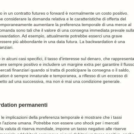
po in un contratto futures o forward è normalmente un costo positivo.
onsiderare la domanda relativa e le caratteristiche di offerta del
no temporaneamente aumentare la preferenza temporale di una merce al
a domanda sono tali che il valore di una consegna immediata prevale sull
kwardation. Ad esempio, attualmente potrebbe esserci una grave
 essere più abbondante in una data futura. La backwardation è una
anziari.
 alcuni casi specifici, il tasso d'interesse sul denaro, che rappresent
ssere sempre positivo e includere un margine extra per garantire il fluss
mercati finanziari quando si tratta di posticipare la consegna o il saldo,
tion è sempre innaturale e temporanea, a riflesso di un eccesso di
spetto ad una successiva, ma non è mai una condizione generale.
ardation permanenti
e le implicazioni della preferenza temporale è mostrare che i tassi
on l'azione umana. Potrebbe non essere uno shock per i mercati
la valuta di riserva mondiale, impone un tasso negativo alle riserve