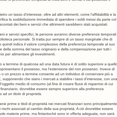
ro un tasso d'interesse, oltre ad altri elementi, come l'affidabilità e la
crifica la soddisfazione immediata di spendere i soldi messi da parte col
 scontati dei beni e servizi che altrimenti sarebbero stati acquistati.
 beni e servizi specifici, le persone avranno diverse preferenze temporali
biblioteca personale. Si tratta pur sempre di un tasso marginale che di
e quindi indica il valore complessivo della preferenza temporale al suo
e della somma del tasso originario e della compensazione per tutti i
armio per alimentare gli investimenti.
zo a termine di qualcosa ad una data futura è di solito superiore a quell
rappresentano il possesso, ma l'estensione del non possesso. Invece di
es o un prezzo a termine consente ad un individuo di conservare più a
 supponendo che siano i mercati a stabilire i tassi d'interesse, con un
'oggetto medio di consumo (al fine di creare flussi di risparmio di cui
o finanziario, dovrebbe essere sempre superiore alla preferenza
 ad un titolo di proprietà.
erie prime e titoli di proprietà nei mercati finanziari sono principalmente
i rischi associati al cambio della sua proprietà. A ciò dovrebbe essere
ole materie prime, ma fintantoché sono in offerta adeguata, non sarà