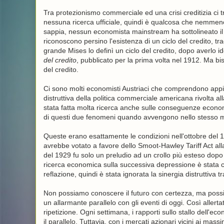
Tra protezionismo commerciale ed una crisi creditizia ci 
nessuna ricerca ufficiale, quindi è qualcosa che nemmeno
sappia, nessun economista mainstream ha sottolineato il
riconoscono persino l'esistenza di un ciclo del credito,
grande Mises lo definì un ciclo del credito, dopo averlo i
del credito
, pubblicato per la prima volta nel 1912. Ma b
del credito.
Ci sono molti economisti Austriaci che comprendono appie
distruttiva della politica commerciale americana rivolta alla
stata fatta molta ricerca anche sulle conseguenze econom
di questi due fenomeni quando avvengono nello stesso
Queste erano esattamente le condizioni nell'ottobre del 1
avrebbe votato a favore dello Smoot-Hawley Tariff Act all
del 1929 fu solo un preludio ad un crollo più esteso dop
ricerca economica sulla successiva depressione è stata c
reflazione, quindi è stata ignorata la sinergia distruttiva 
Non possiamo conoscere il futuro con certezza, ma poss
un allarmante parallelo con gli eventi di oggi. Così aller
ripetizione. Ogni settimana, i rapporti sullo stallo dell'ec
il parallelo. Tuttavia, con i mercati azionari vicini ai mas