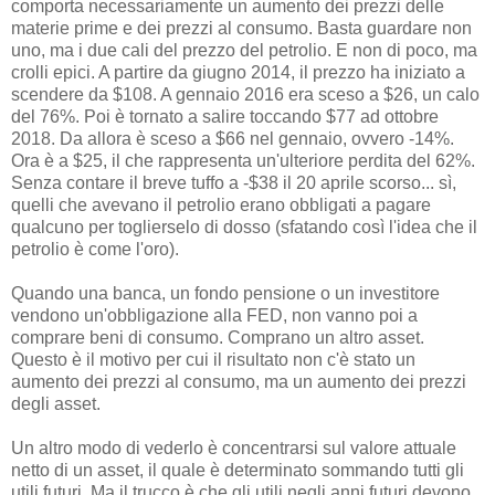
comporta necessariamente un aumento dei prezzi delle
materie prime e dei prezzi al consumo. Basta guardare non
uno, ma i due cali del prezzo del petrolio. E non di poco, ma
crolli epici. A partire da giugno 2014, il prezzo ha iniziato a
scendere da $108. A gennaio 2016 era sceso a $26, un calo
del 76%. Poi è tornato a salire toccando $77 ad ottobre
2018. Da allora è sceso a $66 nel gennaio, ovvero -14%.
Ora è a $25, il che rappresenta un'ulteriore perdita del 62%.
Senza contare il breve tuffo a -$38 il 20 aprile scorso... sì,
quelli che avevano il petrolio erano obbligati a pagare
qualcuno per toglierselo di dosso (sfatando così l'idea che il
petrolio è come l'oro).
Quando una banca, un fondo pensione o un investitore
vendono un'obbligazione alla FED, non vanno poi a
comprare beni di consumo. Comprano un altro asset.
Questo è il motivo per cui il risultato non c'è stato un
aumento dei prezzi al consumo, ma un aumento dei prezzi
degli asset.
Un altro modo di vederlo è concentrarsi sul valore attuale
netto di un asset, il quale è determinato sommando tutti gli
utili futuri. Ma il trucco è che gli utili negli anni futuri devono