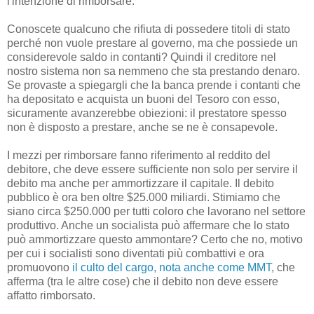
l'intenzione di rimborsare.
Conoscete qualcuno che rifiuta di possedere titoli di stato
perché non vuole prestare al governo, ma che possiede un
considerevole saldo in contanti? Quindi il creditore nel
nostro sistema non sa nemmeno che sta prestando denaro.
Se provaste a spiegargli che la banca prende i contanti che
ha depositato e acquista un buoni del Tesoro con esso,
sicuramente avanzerebbe obiezioni: il prestatore spesso
non è disposto a prestare, anche se ne è consapevole.
I mezzi per rimborsare fanno riferimento al reddito del
debitore, che deve essere sufficiente non solo per servire il
debito ma anche per ammortizzare il capitale. Il debito
pubblico è ora ben oltre $25.000 miliardi. Stimiamo che
siano circa $250.000 per tutti coloro che lavorano nel settore
produttivo. Anche un socialista può affermare che lo stato
può ammortizzare questo ammontare? Certo che no, motivo
per cui i socialisti sono diventati più combattivi e ora
promuovono
il culto del cargo, nota anche come MMT
, che
afferma (tra le altre cose) che il debito non deve essere
affatto rimborsato.