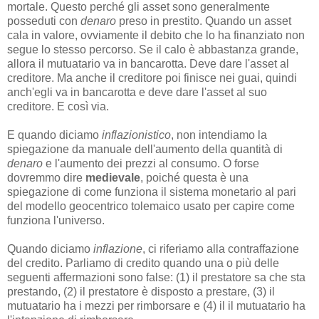
mortale. Questo perché gli asset sono generalmente
posseduti con
denaro
preso in prestito. Quando un asset
cala in valore, ovviamente il debito che lo ha finanziato non
segue lo stesso percorso. Se il calo è abbastanza grande,
allora il mutuatario va in bancarotta. Deve dare l'asset al
creditore. Ma anche il creditore poi finisce nei guai, quindi
anch'egli va in bancarotta e deve dare l'asset al suo
creditore. E così via.
E quando diciamo
inflazionistico
, non intendiamo la
spiegazione da manuale dell'aumento della quantità di
denaro
e l'aumento dei prezzi al consumo. O forse
dovremmo dire
medievale
, poiché questa è una
spiegazione di come funziona il sistema monetario al pari
del modello geocentrico tolemaico usato per capire come
funziona l'universo.
Quando diciamo
inflazione
, ci riferiamo alla contraffazione
del credito. Parliamo di credito quando una o più delle
seguenti affermazioni sono false: (1) il prestatore sa che sta
prestando, (2) il prestatore è disposto a prestare, (3) il
mutuatario ha i mezzi per rimborsare e (4) il il mutuatario ha