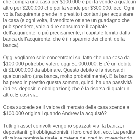
che compra una casa per $100.000 e poi la vende a qualcun
altro per $200.000 che poi la vende per $300.000, ecc. Ogni
volta l'acquirente prende in prestito i contanti per acquistare
la casa (e ogni volta, il venditore ottiene un guadagno che
può spendere, vale a dire consumare il capitale
dell'acquirente, o più precisamente, il capitale fornito dalla
banca dell'acquirente, che è il risparmio dei clienti della
banca).
Oggi vogliamo solo concentrarci sul fatto che una casa da
$100.000 potrebbe valere oggi $1.000.000. E c'è un debito
di $1.000.000 da abbinare. Questo debito è la risorsa di
qualcun altro (una banca, molto probabilmente). E la banca
ha preso in prestito questa somma, quindi ha una passività
(ad es. depositi o obbligazioni) che è la risorsa di qualcun
altro. E così via.
Cosa succede se il valore di mercato della casa scende ai
$100.000 originali quando Andrew la acquistò?
Tutti gli asset coinvolti vengono spazzati via: la banca, i
depositanti, gli obbligazionisti, i loro creditori, ecc. La perdita
di valore nominale risale la catena del credito, rovesciando