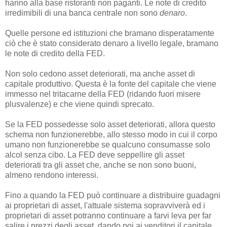
hanno alla base ristoranti non paganti. Le note di credito
irredimibili di una banca centrale non sono
denaro
.
Quelle persone ed istituzioni che bramano disperatamente
ciò che è stato considerato denaro a livello legale, bramano
le note di credito della FED.
Non solo cedono asset deteriorati, ma anche asset di
capitale produttivo. Questa è la fonte del capitale che viene
immesso nel tritacarne della FED (ridando fuori misere
plusvalenze) e che viene quindi sprecato.
Se la FED possedesse solo asset deteriorati, allora questo
schema non funzionerebbe, allo stesso modo in cui il corpo
umano non funzionerebbe se qualcuno consumasse solo
alcol senza cibo. La FED deve seppellire gli asset
deteriorati tra gli asset che, anche se non sono buoni,
almeno rendono interessi.
Fino a quando la FED può continuare a distribuire guadagni
ai proprietari di asset, l'attuale sistema sopravviverà ed i
proprietari di asset potranno continuare a farvi leva per far
salire i prezzi degli asset, dando poi ai venditori il capitale