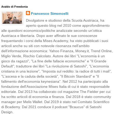
Araldo di Freedonia
Francesco Simoncelli
Divulgatore e studioso della Scuola Austriaca, ha
aperto questo blog nel 2010 come approfondimento
alle questioni economico/politiche analizzate secondo un'ottica
Austriaca e libertaria. Dopo aver affinato le sue conoscenze
frequentando i corsi della Mises Academy, ha visto pubblicati i suoi
articoli anche su siti con notevole risonanza nell'ambito
dell'informazione economica: Yahoo Finanza, Money.it, Trend Online,
Miglio Verde, Rischio Calcolato. Autore dei libri "L'economia è un
gioco da ragazzi", "La fine delle fallacie economiche" e "Il Grande
Default"; traduttore dei libri "La rivoluzione di Satoshi", "L'economia
cristiana in una lezione", "Imposta sul reddito: la radice di tutti i mali",
"L'ascesa e la caduta della società", "Il Bitcoin Standard" e "Il
fallimento dell'economia keynesiana". Nel 2012 ha partecipato alla
fondazione dell'Associazione Mises Italia di cui è stato responsabile
editoriale. Dal 2013 ha collaborato col magazine The Fielder per cui
ha scritto articoli di economia e finanza. Dal 2018 è stato community
manager per Melis Wallet. Dal 2019 è stato nel Comitato Scientifico
di Bcademy. Dal 2021 conduce il podcast "Bcaucus" di Satoshi
Design.