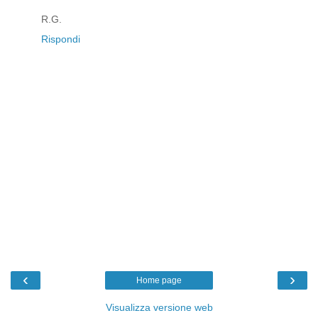
R.G.
Rispondi
‹
›
Home page
Visualizza versione web