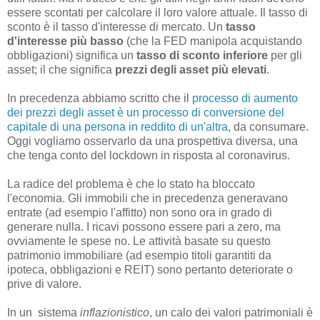
essere scontati per calcolare il loro valore attuale. Il tasso di
sconto è il tasso d'interesse di mercato. Un
tasso
d'interesse più basso
(che la FED manipola acquistando
obbligazioni) significa un
tasso di sconto inferiore
per gli
asset; il che significa
prezzi degli asset più elevati
.
In precedenza abbiamo scritto che il
processo di aumento
dei prezzi degli asset è un processo di conversione del
capitale di una persona in reddito di un'altra
, da consumare.
Oggi vogliamo osservarlo da una prospettiva diversa, una
che tenga conto del lockdown in risposta al coronavirus.
La radice del problema è che lo stato ha bloccato
l'economia. Gli immobili che in precedenza generavano
entrate (ad esempio l'affitto) non sono ora in grado di
generare nulla. I ricavi possono essere pari a zero, ma
ovviamente le spese no. Le attività basate su questo
patrimonio immobiliare (ad esempio titoli garantiti da
ipoteca, obbligazioni e REIT) sono pertanto deteriorate o
prive di valore.
In un sistema
inflazionistico
, un calo dei valori patrimoniali è