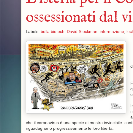
ossessionati dal v
Labels:
bolla biotech
,
David Stockman
,
informazione
,
loc
d
F
q
e
I
m
a
che il coronavirus è una specie di mostro invincibile: cont
riguadagnano progressivamente le loro libertà.