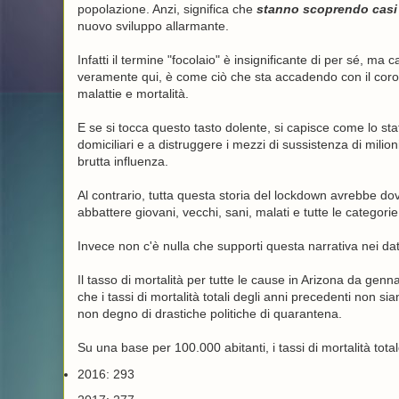
popolazione. Anzi, significa che
stanno scoprendo casi 
nuovo sviluppo allarmante.
Infatti il termine "focolaio" è insignificante di per sé, ma c
veramente qui, è come ciò che sta accadendo con il corona
malattie e mortalità.
E se si tocca questo tasto dolente, si capisce come lo stat
domiciliari e a distruggere i mezzi di sussistenza di milion
brutta influenza.
Al contrario, tutta questa storia del lockdown avrebbe do
abbattere giovani, vecchi, sani, malati e tutte le categorie
Invece non c'è nulla che supporti questa narrativa nei dati
Il tasso di mortalità per tutte le cause in Arizona da genn
che i tassi di mortalità totali degli anni precedenti non si
non degno di drastiche politiche di quarantena.
Su una base per 100.000 abitanti, i tassi di mortalità total
2016: 293