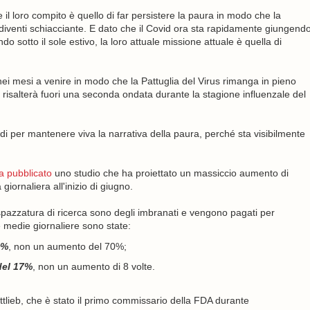
 il loro compito è quello di far persistere la paura in modo che la
 diventi schiacciante. E dato che il Covid ora sta rapidamente giungend
o sotto il sole estivo, la loro attuale missione attuale è quella di
" nei mesi a venire in modo che la Pattuglia del Virus rimanga in pieno
on risalterà fuori una seconda ondata durante la stagione influenzale del
di per mantenere viva la narrativa della paura, perché sta visibilmente
a pubblicato
uno studio che ha proiettato un massiccio aumento di
giornaliera all'inizio di giugno.
a spazzatura di ricerca sono degli imbranati e vengono pagati per
 medie giornaliere sono state:
3%
, non un aumento del 70%;
del 17%
, non un aumento di 8 volte.
ottlieb, che è stato il primo commissario della FDA durante