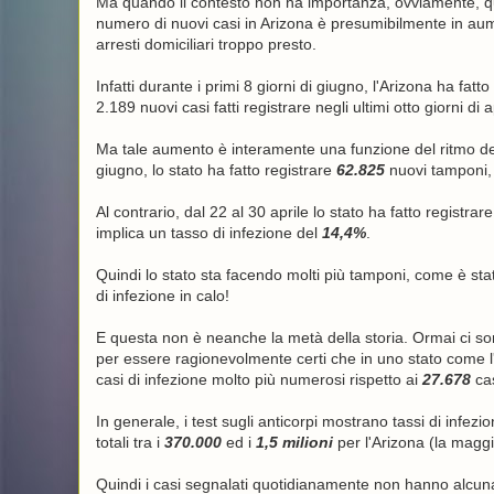
Ma quando il contesto non ha importanza, ovviamente, qua
numero di nuovi casi in Arizona è presumibilmente in aumen
arresti domiciliari troppo presto.
Infatti durante i primi 8 giorni di giugno, l'Arizona ha fat
2.189 nuovi casi fatti registrare negli ultimi otto giorni di
Ma tale aumento è interamente una funzione del ritmo dei
giugno, lo stato ha fatto registrare
62.825
nuovi tamponi, 
Al contrario, dal 22 al 30 aprile lo stato ha fatto registrar
implica un tasso di infezione del
14,4%
.
Quindi lo stato sta facendo molti più tamponi, come è st
di infezione in calo!
E questa non è neanche la metà della storia. Ormai ci sono
per essere ragionevolmente certi che in uno stato come l'
casi di infezione molto più numerosi rispetto ai
27.678
cas
In generale, i test sugli anticorpi mostrano tassi di infe
totali tra i
370.000
ed i
1,5 milioni
per l'Arizona (la maggi
Quindi i casi segnalati quotidianamente non hanno alcuna r