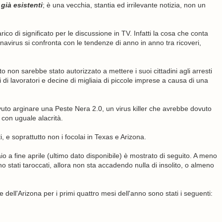
già esistenti
; è una vecchia, stantia ed irrilevante notizia, non un
arico di significato per le discussione in TV. Infatti la cosa che conta
virus si confronta con le tendenze di anno in anno tra ricoveri,
o non sarebbe stato autorizzato a mettere i suoi cittadini agli arresti
i di lavoratori e decine di migliaia di piccole imprese a causa di una
vuto arginare una Peste Nera 2.0, un virus killer che avrebbe dovuto
 con uguale alacrità.
, e soprattutto non i focolai in Texas e Arizona.
aio a fine aprile (ultimo dato disponibile) è mostrato di seguito. A meno
ano stati taroccati, allora non sta accadendo nulla di insolito, o almeno
e dell'Arizona per i primi quattro mesi dell'anno sono stati i seguenti: