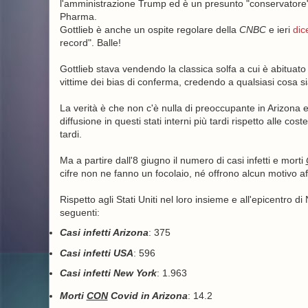
l'amministrazione Trump ed è un presunto "conservatore" d
Pharma.
Gottlieb è anche un ospite regolare della
CNBC
e ieri
dic
record". Balle!
Gottlieb stava vendendo la classica solfa a cui è abituat
vittime dei bias di conferma, credendo a qualsiasi cosa s
La verità è che non c'è nulla di preoccupante in Arizona e i
diffusione in questi stati interni più tardi rispetto alle c
tardi.
Ma a partire dall'8 giugno il numero di casi infetti e morti
cifre non ne fanno un focolaio, né offrono alcun motivo af
Rispetto agli Stati Uniti nel loro insieme e all'epicentro di
seguenti:
Casi infetti Arizona
: 375
Casi infetti USA
: 596
Casi infetti New York
: 1.963
Morti
CON
Covid in Arizona
: 14.2