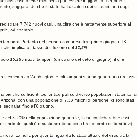
lsiasi cosa anche minuscola può essere ingigantita. Pertanto il
to, suggerendo che lo stato ha lasciato i suoi cittadini fuori dagli
to registrare 7.742 nuovi casi, una cifra che è nettamente superiore ai
 aprile, ad esempio.
 tamponi. Pertanto nel periodo compreso tra ilprimo giugno e l'8
il che implica un tasso di infezione del
12,3%
.
e solo
15.185
nuovi tamponi (un quarto del dato di giugno), il che
ato incaricato da Washington, e tali tamponi stanno generando un tasso
 più che sufficienti test anticorpali su diverse popolazioni statunitensi
Arizona, con una popolazione di 7,38 milioni di persone, ci sono stati
i segnalati fino all'8 giugno.
zione del 5-20% nella popolazione generale, il che implicherebbe casi
or parte dei quali è rimasta asintomatica o ha generato sintomi lievi).
ilevanza nulla per quanto riguarda lo stato attuale del virus tra la