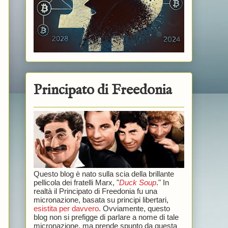
Principato di Freedonia
Questo blog è nato sulla scia della brillante
pellicola dei fratelli Marx, "
Duck Soup
." In
realtà il Principato di Freedonia fu una
micronazione, basata su principi libertari,
esistita per davvero
. Ovviamente, questo
blog non si prefigge di parlare a nome di tale
micronazione, ma prende spunto da questa