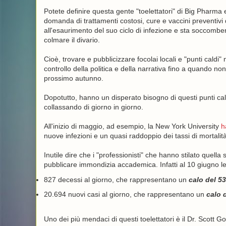
Potete definire questa gente "toelettatori" di Big Pharma e
domanda di trattamenti costosi, cure e vaccini preventivi
all'esaurimento del suo ciclo di infezione e sta soccombend
colmare il divario.
Cioè, trovare e pubblicizzare focolai locali e "punti caldi
controllo della politica e della narrativa fino a quando n
prossimo autunno.
Dopotutto, hanno un disperato bisogno di questi punti cal
collassando di giorno in giorno.
All'inizio di maggio, ad esempio, la New York University
h
nuove infezioni e un quasi raddoppio dei tassi di mortalità 
Inutile dire che i "professionisti" che hanno stilato quell
pubblicare immondizia accademica. Infatti al 10 giugno le
827 decessi al giorno, che rappresentano un
calo del 5
20.694 nuovi casi al giorno, che rappresentano un
calo 
Uno dei più mendaci di questi toelettatori è il Dr. Scott G