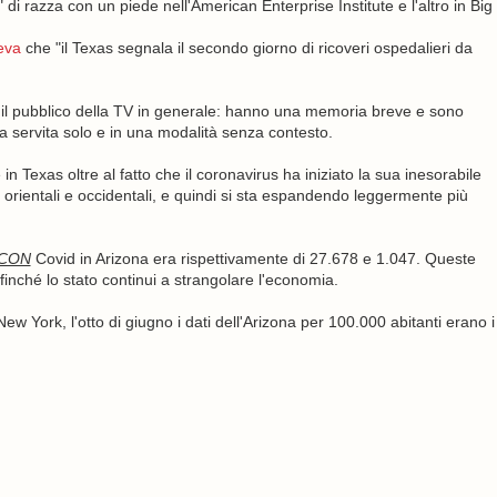
i razza con un piede nell'American Enterprise Institute e l'altro in Big
eva
che "il Texas segnala il secondo giorno di ricoveri ospedalieri da
o il pubblico della TV in generale: hanno una memoria breve e sono
ia servita solo e in una modalità senza contesto.
n Texas oltre al fatto che il coronavirus ha iniziato la sua inesorabile
oste orientali e occidentali, e quindi si sta espandendo leggermente più
CON
Covid in Arizona era rispettivamente di 27.678 e 1.047. Queste
finché lo stato continui a strangolare l'economia.
 New York, l'otto di giugno i dati dell'Arizona per 100.000 abitanti erano i