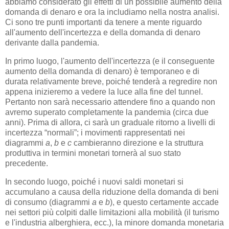
abbiamo considerato gli effetti di un possibile aumento della
domanda di denaro e ora la includiamo nella nostra analisi.
Ci sono tre punti importanti da tenere a mente riguardo
all'aumento dell'incertezza e della domanda di denaro
derivante dalla pandemia.
In primo luogo, l'aumento dell'incertezza (e il conseguente
aumento della domanda di denaro) è temporaneo e di
durata relativamente breve, poiché tenderà a regredire non
appena inizieremo a vedere la luce alla fine del tunnel.
Pertanto non sarà necessario attendere fino a quando non
avremo superato completamente la pandemia (circa due
anni). Prima di allora, ci sarà un graduale ritorno a livelli di
incertezza “normali”; i movimenti rappresentati nei
diagrammi
a
,
b
e
c
cambieranno direzione e la struttura
produttiva in termini monetari tornerà al suo stato
precedente.
In secondo luogo, poiché i nuovi saldi monetari si
accumulano a causa della riduzione della domanda di beni
di consumo (diagrammi
a
e
b
), e questo certamente accade
nei settori più colpiti dalle limitazioni alla mobilità (il turismo
e l'industria alberghiera, ecc.), la minore domanda monetaria