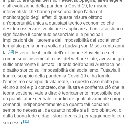
in particolare quelli del mio Paese, la Spagna) all'emergere
e all'evoluzione della pandemia Covid-19, le misure
interventiste che hanno preso una dopo l'altra e il
monitoraggio degli effetti di queste misure offrono
un'opportunità unica a qualsiasi teorico economico che
desideri osservare, verificare e applicare ad un caso storico
significativo il contenuto essenziale e le principali
implicazioni del "teorema dell'impossibilità del socialismo"
formulato per la prima volta da Ludwig von Mises cento anni
[10]
fa.
È vero che il crollo dell'ex-Unione Sovietica e del
comunismo, insieme alla crisi del welfare state, avevano già
sufficientemente illustrato il trionfo dell'analisi Austriaca nel
dibattito storico sull'impossibilità del socialismo. Tuttavia il
tragico scoppio della pandemia Covid-19 ci ha fornito
l'ennesimo esempio di vita reale, in questo caso molto più
vicino a noi e più concreto, che illustra e conferma ciò che la
teoria sostiene, vale a dire: è teoricamente impossibile per
un pianificatore centrale coordinare qualitativamente i propri
comandi, indipendentemente da quanto tali comandi
sembrino necessari, da quanto nobile sia il loro obiettivo, o
dalla buona fede e dagli sforzi dedicati per raggiungerlo con
[11]
successo.