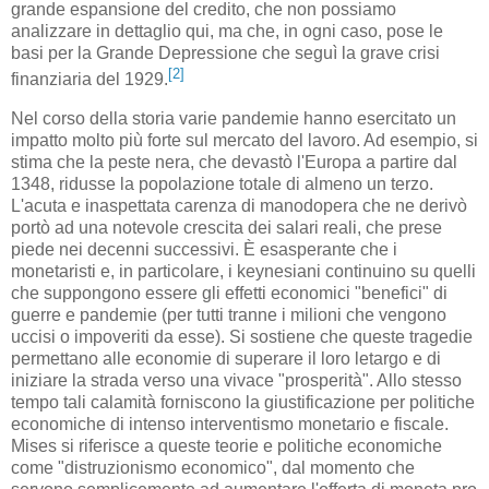
grande espansione del credito, che non possiamo
analizzare in dettaglio qui, ma che, in ogni caso, pose le
basi per la Grande Depressione che seguì la grave crisi
[2]
finanziaria del 1929.
Nel corso della storia varie pandemie hanno esercitato un
impatto molto più forte sul mercato del lavoro. Ad esempio, si
stima che la peste nera, che devastò l'Europa a partire dal
1348, ridusse la popolazione totale di almeno un terzo.
L'acuta e inaspettata carenza di manodopera che ne derivò
portò ad una notevole crescita dei salari reali, che prese
piede nei decenni successivi. È esasperante che i
monetaristi e, in particolare, i keynesiani continuino su quelli
che suppongono essere gli effetti economici "benefici" di
guerre e pandemie (per tutti tranne i milioni che vengono
uccisi o impoveriti da esse). Si sostiene che queste tragedie
permettano alle economie di superare il loro letargo e di
iniziare la strada verso una vivace "prosperità". Allo stesso
tempo tali calamità forniscono la giustificazione per politiche
economiche di intenso interventismo monetario e fiscale.
Mises si riferisce a queste teorie e politiche economiche
come "distruzionismo economico", dal momento che