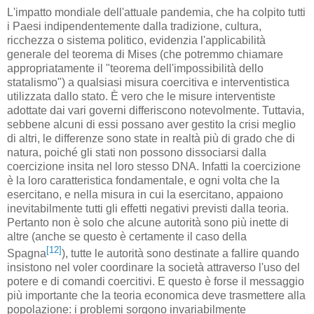
L'impatto mondiale dell'attuale pandemia, che ha colpito tutti
i Paesi indipendentemente dalla tradizione, cultura,
ricchezza o sistema politico, evidenzia l'applicabilità
generale del teorema di Mises (che potremmo chiamare
appropriatamente il "teorema dell'impossibilità dello
statalismo") a qualsiasi misura coercitiva e interventistica
utilizzata dallo stato. È vero che le misure interventiste
adottate dai vari governi differiscono notevolmente. Tuttavia,
sebbene alcuni di essi possano aver gestito la crisi meglio
di altri, le differenze sono state in realtà più di grado che di
natura, poiché gli stati non possono dissociarsi dalla
coercizione insita nel loro stesso DNA. Infatti la coercizione
è la loro caratteristica fondamentale, e ogni volta che la
esercitano, e nella misura in cui la esercitano, appaiono
inevitabilmente tutti gli effetti negativi previsti dalla teoria.
Pertanto non è solo che alcune autorità sono più inette di
altre (anche se questo è certamente il caso della
[12]
Spagna
), tutte le autorità sono destinate a fallire quando
insistono nel voler coordinare la società attraverso l'uso del
potere e di comandi coercitivi. E questo è forse il messaggio
più importante che la teoria economica deve trasmettere alla
popolazione: i problemi sorgono invariabilmente