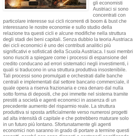
gli economisti
Austriaci si sono
concentrati con
particolare interesse sui cicli ricorrenti di boom & bust che
interessano le nostre economie e sullo studio della
relazione tra questi cicli e alcune modifiche nella struttura
degli stadi dei beni capitali. Senza dubbio la teoria Austriaca
dei cicli economici è uno dei contributi analitici più
significativi e sofisticati della Scuola Austriaca. I suoi membri
sono riusciti a spiegare come i processi di espansione del
credito conducano ad errori sistematici negli investimenti, i
quali si traducono in una struttura produttiva insostenibile.
Tali processi sono promulgati e orchestrati dalle banche
centrali e implementati dal settore bancario commerciale, il
quale opera a riserva frazionaria e crea denaro dal nulla
sotto forma di depositi, che poi immette nel sistema tramite
prestiti a società e agenti economici in assenza di un
precedente aumento del risparmio reale. La struttura
produttiva si sposta artificialmente verso numerosi progetti
ad alta intensità di capitale e che potrebbero maturare solo
in un futuro più lontano. Sfortunatamente gli agenti
economici non saranno in grado di portare a termine questi