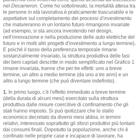
nel
Decameron
. Come ho sottolineato, la mortalità attesa tra
le persone in età lavorativa è praticamente trascurabile e le
aspettative sul completamento dei processi d'investimento
che matureranno in un lontano futuro rimangono invariate
(ad esempio, si sta ancora investendo nel design,
nell'innovazione e nella produzione delle auto elettriche del
futuro e in molti altri progetti d'investimento a lungo termine).
E poiché il tasso della preferenza temporale rimane
sostanzialmente invariato, la struttura produttiva delle fasi
dei beni capitali descritte in modo semplificato nel Grafico 1
rimane invariata, tranne che per tre effetti: uno a breve
termine, un altro a medio termine (da uno a tre anni) e un
altro a lungo termine (che può diventare indefinito).
1.
In primo luogo, c'è l'effetto immediato a breve termine
(della durata di alcuni mesi) esercitato sulla struttura
produttiva dalle misure coercitive di confinamento che gli
stati hanno imposto. Si può ipotizzare che lo stallo
economico decretato da diversi mesi abbia, in termini
relativi, interessato soprattutto gli sforzi produttivi più lontani
dai consumi finali. Dopotutto la popolazione, anche chi è
confinato nelle proprie case e incapace di lavorare, ha