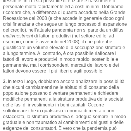
flessibile, in cui sia possibile licenziare e riassumere il
personale molto rapidamente ed a costi minimi. Dobbiamo
ricordare che, a differenza di quanto accaduto nella Grande
Recessione del 2008 (e che accade in generale dopo ogni
crisi finanziaria che segue un lungo processo di espansione
del credito), nell'attuale pandemia non si parte da un diffusi
malivnestment
di fattori produttivi (nel settore edile, ad
esempio, come è avvenuto nel 2008), il che potrebbe
giustificare un volume elevato di disoccupazione strutturale
a lungo termine. Al contrario, è ora possibile riallocare i
fattori di lavoro e produttivi in ​​modo rapido, sostenibile e
permanente, ma i corrispondenti mercati del lavoro e dei
fattori devono essere il più liberi e agili possibile.
3.
In terzo luogo, dobbiamo ancora analizzare la possibilità
che alcuni cambiamenti nelle abitudini di consumo della
popolazione possano diventare permanenti e richiedere
modifiche permanenti alla struttura produttiva della società
delle fasi di investimento in beni capitali. Occorre
sottolineare che in qualsiasi economia di mercato non
ostacolata, la struttura produttiva si adegua sempre in modo
graduale e non traumatico ai cambiamenti dei gusti e delle
esigenze dei consumatori. È vero che la pandemia può