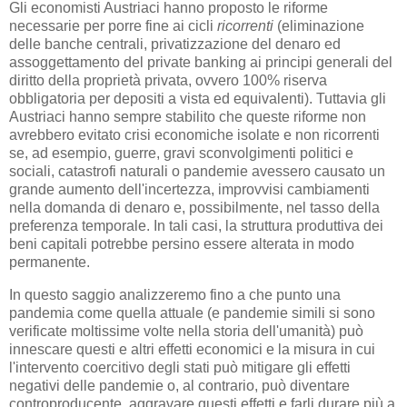
Gli economisti Austriaci hanno proposto le riforme
necessarie per porre fine ai cicli
ricorrenti
(eliminazione
delle banche centrali, privatizzazione del denaro ed
assoggettamento del private banking ai principi generali del
diritto della proprietà privata, ovvero 100% riserva
obbligatoria per depositi a vista ed equivalenti). Tuttavia gli
Austriaci hanno sempre stabilito che queste riforme non
avrebbero evitato crisi economiche isolate e non ricorrenti
se, ad esempio, guerre, gravi sconvolgimenti politici e
sociali, catastrofi naturali o pandemie avessero causato un
grande aumento dell'incertezza, improvvisi cambiamenti
nella domanda di denaro e, possibilmente, nel tasso della
preferenza temporale. In tali casi, la struttura produttiva dei
beni capitali potrebbe persino essere alterata in modo
permanente.
In questo saggio analizzeremo fino a che punto una
pandemia come quella attuale (e pandemie simili si sono
verificate moltissime volte nella storia dell'umanità) può
innescare questi e altri effetti economici e la misura in cui
l'intervento coercitivo degli stati può mitigare gli effetti
negativi delle pandemie o, al contrario, può diventare
controproducente, aggravare questi effetti e farli durare più a