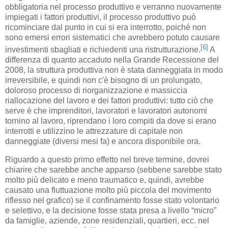
obbligatoria nel processo produttivo e verranno nuovamente
impiegati i fattori produttivi, il processo produttivo può
ricominciare dal punto in cui si era interrotto, poiché non
sono emersi errori sistematici che avrebbero potuto causare
[6]
investimenti sbagliati e richiedenti una ristrutturazione.
A
differenza di quanto accaduto nella Grande Recessione del
2008, la struttura produttiva non è stata danneggiata in modo
irreversibile, e quindi non c'è bisogno di un prolungato,
doloroso processo di riorganizzazione e massiccia
riallocazione del lavoro e dei fattori produttivi: tutto ciò che
serve è che imprenditori, lavoratori e lavoratori autonomi
tornino al lavoro, riprendano i loro compiti da dove si erano
interrotti e utilizzino le attrezzature di capitale non
danneggiate (diversi mesi fa) e ancora disponibile ora.
Riguardo a questo primo effetto nel breve termine, dovrei
chiarire che sarebbe anche apparso (sebbene sarebbe stato
molto più delicato e meno traumatico e, quindi, avrebbe
causato una fluttuazione molto più piccola del movimento
riflesso nel grafico) se il confinamento fosse stato volontario
e selettivo, e la decisione fosse stata presa a livello “micro”
da famiglie, aziende, zone residenziali, quartieri, ecc. nel