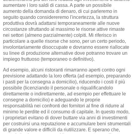
aumentare i loro saldi di cassa. A parte un possibile
aumento della domanda di denaro, di cui parleremo in
seguito quando considereremo l'incertezza, la struttura
produttiva dovrà adattarsi temporaneamente alle nuove
circostanze sfruttando al massimo le risorse attive rimaste
nei settori (almeno parzialmente) colpiti. Mi riferisco in
particolare a quelle risorse che sono, per un certo periodo,
involontariamente disoccupate e dovranno essere riallocate
su linee di produzione alternative dove potranno trovare un
impiego fruttuoso (temporaneo o definitivo).
Ad esempio, alcuni ristoranti rimarranno aperti contro ogni
previsione adattando la loro offerta (ad esempio, preparando
i pasti per la consegna a domicilio), riducendo i costi il ​​più
possibile (licenziando il personale o riqualificandolo
direttamente o indirettamente, ad esempio per effettuare le
consegne a domicilio) e adeguando le proprie
responsabilità nei confronti dei fornitori al fine di ridurre al
minimo le perdite ed il consumo di capitale. In questo modo,
i proprietari evitano di dover buttare via anni di investimenti
per costruirsi una reputazione e accumulare beni strumentali
di grande valore e difficili da riutilizzare. E sperano che,