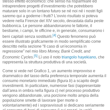
stesso effetto economico: che senso ha risparmiare ed
intraprendere progetti d'investimento che potrebbero
maturare solo in un lontano futuro se né noi né i nostri figli
saremo qui a goderne i frutti? L'ovvio risultato si poteva
vedere nella Firenze del XIV secolo, devastata dalla peste
bubbonica. Le persone abbandonarono le fattorie, il
bestiame, i campi, le officine e, in generale, consumarono i
[4]
beni capitali senza sostituirli.
Questo fenomeno può
essere illustrato graficamente in modo semplificato come
descritto nella sezione “Il caso di un'economia in
regressione” nel mio libro
Money, Bank Credit, and
[5]
Economic Cycles
.
Lì uso il noto
triangolo hayekiano
, che
rappresenta la struttura produttiva di una società.
Come si vede nel Grafico 1, un aumento improvviso e
drammatico del tasso della preferenza temporale aumenta il
consumo monetario immediato (figura
b
) a scapito degli
investimenti. In particolare, numerose fasi (rappresentate
dall'area in ombra nella figura
c
) nel processo produttivo
vengono abbandonate, una porzione molto ampia della
popolazione smette di lavorare (per morte o
volontariamente) ed i sopravvissuti si dedicano seriamente