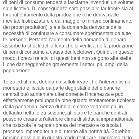
di beni di consumo tenderà a lasciarne invenduti un volume
significativo. Di conseguenza sarà possibile far fronte sia al
loro rallentamento della produzione (che deriva dalle
inevitabili strozzature e dal maggior o minore confinamento
dei propri produttori), sia alla domanda derivante dalla
necessità di continuare a consumare sperimentata da tutte
le persone. Pertanto l'aumento della domanda di denaro
assorbe lo shock dell'offerta che si verifica nella produzione
di beni di consumo a causa dei lockdown. Quindi, in questo
modo, i prezzi relativi di questi beni non salgono alle stelle,
il che danneggerebbe gravemente i settori più ampi della
popolazione.
Terzo ed ultimo, dobbiamo sottolineare che l'interventismo
monetario e fiscale da parte degli stati e delle banche
centrali può aumentare ulteriormente l'incertezza e può
effettivamente prolungarla oltre quanto strettamente richiesto
dalla pandemia. Senza dubbio, e come vedremo più in
dettaglio nella terza sezione, gli stati e le banche centrali
possono creare un'ulteriore clima di sfiducia imprenditoriale
che ostacola la rapida ripresa del mercato e ostacola il
processo imprenditoriale di ritorno alla normalità. Sarebbe
persino possibile in questo modo replicare il perverso ciclo