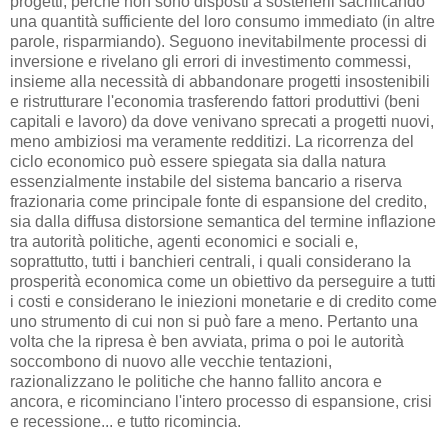
progetti, perché non sono disposti a sostenerli sacrificando
una quantità sufficiente del loro consumo immediato (in altre
parole, risparmiando). Seguono inevitabilmente processi di
inversione e rivelano gli errori di investimento commessi,
insieme alla necessità di abbandonare progetti insostenibili
e ristrutturare l'economia trasferendo fattori produttivi (beni
capitali e lavoro) da dove venivano sprecati a progetti nuovi,
meno ambiziosi ma veramente redditizi. La ricorrenza del
ciclo economico può essere spiegata sia dalla natura
essenzialmente instabile del sistema bancario a riserva
frazionaria come principale fonte di espansione del credito,
sia dalla diffusa distorsione semantica del termine inflazione
tra autorità politiche, agenti economici e sociali e,
soprattutto, tutti i banchieri centrali, i quali considerano la
prosperità economica come un obiettivo da perseguire a tutti
i costi e considerano le iniezioni monetarie e di credito come
uno strumento di cui non si può fare a meno. Pertanto una
volta che la ripresa è ben avviata, prima o poi le autorità
soccombono di nuovo alle vecchie tentazioni,
razionalizzano le politiche che hanno fallito ancora e
ancora, e ricominciano l'intero processo di espansione, crisi
e recessione... e tutto ricomincia.