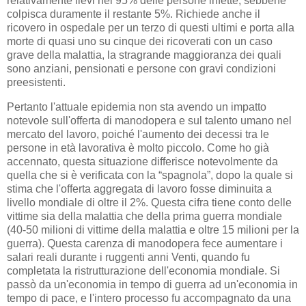
relativamente lievi nel 95% delle persone infette, sebbene
colpisca duramente il restante 5%. Richiede anche il
ricovero in ospedale per un terzo di questi ultimi e porta alla
morte di quasi uno su cinque dei ricoverati con un caso
grave della malattia, la stragrande maggioranza dei quali
sono anziani, pensionati e persone con gravi condizioni
preesistenti.
Pertanto l'attuale epidemia non sta avendo un impatto
notevole sull'offerta di manodopera e sul talento umano nel
mercato del lavoro, poiché l'aumento dei decessi tra le
persone in età lavorativa è molto piccolo. Come ho già
accennato, questa situazione differisce notevolmente da
quella che si è verificata con la “spagnola”, dopo la quale si
stima che l'offerta aggregata di lavoro fosse diminuita a
livello mondiale di oltre il 2%. Questa cifra tiene conto delle
vittime sia della malattia che della prima guerra mondiale
(40-50 milioni di vittime della malattia e oltre 15 milioni per la
guerra). Questa carenza di manodopera fece aumentare i
salari reali durante i ruggenti anni Venti, quando fu
completata la ristrutturazione dell'economia mondiale. Si
passò da un'economia in tempo di guerra ad un'economia in
tempo di pace, e l'intero processo fu accompagnato da una