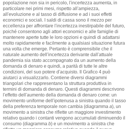
popolazione non sia in pericolo, l'incertezza aumenta, in
particolare nei primi mesi, rispetto all'ampiezza,
all'evoluzione e al tasso di diffusione e ad i suoi effetti
economici e sociali. I saldi di cassa sono il mezzo per
eccellenza per affrontare l'incertezza inestirpabile del futuro,
poiché consentono agli attori economici e alle famiglie di
mantenere aperte tutte le loro opzioni e quindi di adattarsi
molto rapidamente e facilmente a qualsiasi situazione futura
una volta che emerge. Pertanto è comprensibile che il
naturale aumento dell'incertezza derivante dall'attuale
pandemia sia stato accompagnato da un aumento della
domanda di denaro e quindi, a parità di tutte le altre
condizioni, del suo potere d'acquisto. Il Grafico 4 può
aiutarci a visualizzarlo. Contiene diversi diagrammi
triangolari che rappresentano la struttura produttiva in
termini di domanda di denaro. Questi diagrammi descrivono
l'effetto dell'aumento della domanda di denaro come: un
movimento uniforme dell'ipotenusa a sinistra quando il tasso
della preferenza temporale non cambia (diagramma
a
), un
movimento a sinistra che riflette un maggiore investimento
relativo quando i contanti vengono accumulati diminuendo il
consumo (diagramma
b
) e un movimento a sinistra che