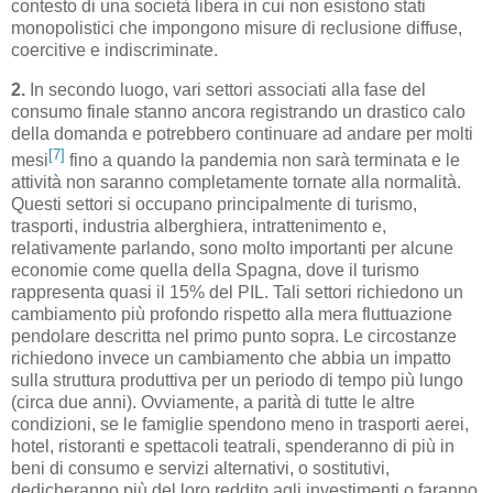
contesto di una società libera in cui non esistono stati
monopolistici che impongono misure di reclusione diffuse,
coercitive e indiscriminate.
2.
In secondo luogo, vari settori associati alla fase del
consumo finale stanno ancora registrando un drastico calo
della domanda e potrebbero continuare ad andare per molti
[7]
mesi
fino a quando la pandemia non sarà terminata e le
attività non saranno completamente tornate alla normalità.
Questi settori si occupano principalmente di turismo,
trasporti, industria alberghiera, intrattenimento e,
relativamente parlando, sono molto importanti per alcune
economie come quella della Spagna, dove il turismo
rappresenta quasi il 15% del PIL. Tali settori richiedono un
cambiamento più profondo rispetto alla mera fluttuazione
pendolare descritta nel primo punto sopra. Le circostanze
richiedono invece un cambiamento che abbia un impatto
sulla struttura produttiva per un periodo di tempo più lungo
(circa due anni). Ovviamente, a parità di tutte le altre
condizioni, se le famiglie spendono meno in trasporti aerei,
hotel, ristoranti e spettacoli teatrali, spenderanno di più in
beni di consumo e servizi alternativi, o sostitutivi,
dedicheranno più del loro reddito agli investimenti o faranno