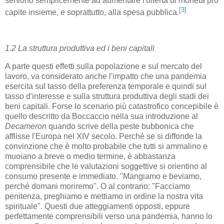
servono semplicemente ad aumentare l'offerta di moneta pro
[3]
capite insieme, e soprattutto, alla spesa pubblica.
1.2 La struttura produttiva ed i beni capitali
A parte questi effetti sulla popolazione e sul mercato del
lavoro, va considerato anche l'impatto che una pandemia
esercita sul tasso della preferenza temporale e quindi sul
tasso d'interesse e sulla struttura produttiva degli stadi dei
beni capitali. Forse lo scenario più catastrofico concepibile è
quello descritto da Boccaccio nella sua introduzione al
Decameron
quando scrive della peste bubbonica che
afflisse l'Europa nel XIV secolo. Perché se si diffonde la
convinzione che è molto probabile che tutti si ammalino e
muoiano a breve o medio termine, è abbastanza
comprensibile che le valutazioni soggettive si orientino al
consumo presente e immediato. "Mangiamo e beviamo,
perché domani moriremo". O al contrario: "Facciamo
penitenza, preghiamo e mettiamo in ordine la nostra vita
spirituale". Questi due atteggiamenti opposti, eppure
perfettamente comprensibili verso una pandemia, hanno lo