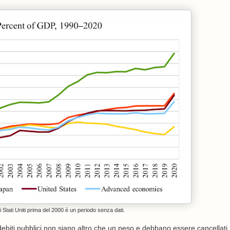
gli Stati Uniti prima del 2000 è un periodo senza dati.
debiti pubblici non siano altro che un peso e debbano essere cancellati.