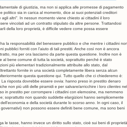
fondamentale di giustizia, ma non si applica alle promesse di pagamento
 politico sia in carica al momento, dice ai suoi potenziali creditori
 agli altri". In nessun momento viene chiesto ai cittadini il loro
ere vincolati ad un contratto stipulato da altre persone. Trattandosi
ivarli della loro proprietà, è difficile vedere come possa essere
ha la responsabilità del benessere pubblico e che mentre i cittadini no
i pubblici forniti con l'aiuto di tali prestiti. Anche così non è ancora
ratto, ma per ora lasciamo da parte questa questione. Inoltre non è
e al bene comune di tutta la società, soprattutto perché è stato
ioni più elementari tradizionalmente attribuite allo stato, dal
ltrettanto fornite in una società completamente libera senza alcun
eriormente questa questione qui. Tutto quello che ci chiederemo è:
ti? La risposta dovrebbe essere ovvia: hanno preso in prestito denaro
he non più utili delle piramidi e per salvare/arricchire i loro
clientes
ne
reso in prestito per corrompere i cittadini con elemosine, ma nemmeno
ne; soprattutto non quando suddette elargizioni hanno semplicemente
ell'economia e della società durante lo scorso anno. In ogni caso, il
 governativi) non possono essere definiti bene comune, ma sono beni
ga le tasse, hanno invece un diritto sullo stato, cioè sui beni di propriet