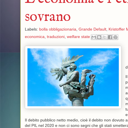
sovrano
Labels:
bolla obbligazionaria
,
Grande Default
,
Kristoffer
economica
,
traduzioni
,
welfare state
d
I
p
m
a
q
m
t
e
Il debito pubblico netto medio, cioè il debito non dovuto
del PIL nel 2020 e non ci sono segni che gli stati smettera