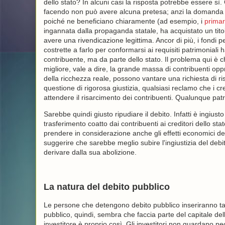
dello stato? In alcuni casi la risposta potrebbe essere s
facendo non può avere alcuna pretesa; anzi la domanda è
poiché ne beneficiano chiaramente (ad esempio, i
primar
ingannata dalla propaganda statale, ha acquistato un tit
avere una rivendicazione legittima. Ancor di più, i fondi pe
costrette a farlo per conformarsi ai requisiti patrimoniali
contribuente, ma da parte dello stato. Il problema qui è
migliore, vale a dire, la grande massa di contribuenti op
della ricchezza reale, possono vantare una richiesta di ri
questione di rigorosa giustizia, qualsiasi reclamo che i c
attendere il risarcimento dei contribuenti. Qualunque pat
Sarebbe quindi giusto ripudiare il debito. Infatti è ingiu
trasferimento coatto dai contribuenti ai creditori dello s
prendere in considerazione anche gli effetti economici de
suggerire che sarebbe meglio subire l'ingiustizia del deb
derivare dalla sua abolizione.
La natura del debito pubblico
Le persone che detengono debito pubblico inseriranno tale de
pubblico, quindi, sembra che faccia parte del capitale delle
investitore è proprio così. Gli investitori non guardano n