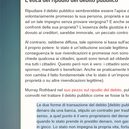
L'etica del ripudio del debito pubblico
Ripudiare il debito pubblico sembrerebbe essere l'apice d
volontariamente promesso la sua persona, proprietà e sa
ad un tale impegno senza provare vergogna? E anche se f
confronti della sua proprietà? L'essenza della giustizia è 
dovuto ai creditori, sarebbe immorale, un peccato contro la 
Al contrario, sebbene diffusa, tale opinione si basa sull'ac
il proprio potere: lo stato è un'istituzione sociale legittima a
conseguenza le sue rivendicazioni e promesse non sono so
chiede qualcosa ai cittadini, questi sono tenuti ad obbed
ma tutti i cittadini. Questo però non è vero: i cittadini son
sponsor, mandanti o beneficiari. Anche se praticamente tut
non cambia il fatto fondamentale che lo stato è un'imposizio
proprietà o su altre rivendicazioni legittime).
Murray Rothbard nel
suo pezzo sul ripudio del debito
, pu
coinvolti nel trattare il debito pubblico come se fosse la 
Le due forme di transazione del debito [debito pubb
denaro da una banca, stipulo un contratto per trasfe
senso, a quel punto è il vero proprietario del den
quando lo stato prende in prestito denaro, non gar
in gioco. Lo stato non impegna la propria vita, fort