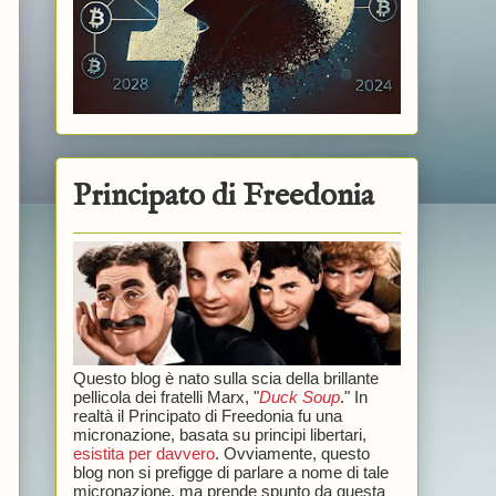
Principato di Freedonia
Questo blog è nato sulla scia della brillante
pellicola dei fratelli Marx, "
Duck Soup
." In
realtà il Principato di Freedonia fu una
micronazione, basata su principi libertari,
esistita per davvero
. Ovviamente, questo
blog non si prefigge di parlare a nome di tale
micronazione, ma prende spunto da questa