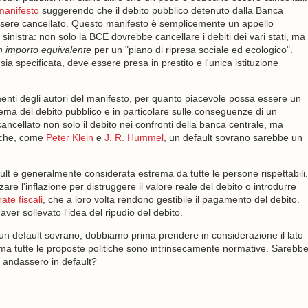
manifesto
suggerendo che il debito pubblico detenuto dalla Banca
ssere cancellato. Questo manifesto è semplicemente un appello
i sinistra: non solo la BCE dovrebbe cancellare i debiti dei vari stati, ma
 importo equivalente
per un "piano di ripresa sociale ed ecologico".
 specificata, deve essere presa in prestito e l'unica istituzione
imenti degli autori del manifesto, per quanto piacevole possa essere un
ma del debito pubblico e in particolare sulle conseguenze di un
ancellato non solo il debito nei confronti della banca centrale, ma
o che, come
Peter Klein
e
J. R. Hummel
, un default sovrano sarebbe un
fault è generalmente considerata estrema da tutte le persone rispettabili.
zare l'inflazione per distruggere il valore reale del debito o introdurre
te fiscali
, che a loro volta rendono gestibile il pagamento del debito.
aver sollevato l'idea del ripudio del debito.
i un default sovrano, dobbiamo prima prendere in considerazione il lato
, ma tutte le proposte politiche sono intrinsecamente normative. Sarebb
ti andassero in default?