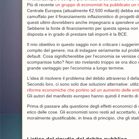
Più di recente
un gruppo di economisti ha pubblicato un 
Centrale Europea (attualmente €2.500 miliardi) debba e
camuffato per il finanziamento inflazionistico di progetti d
questi ultimi dovrebbero anche impegnarsi a
spendere un
Sebbene la fonte di finanziamento per questa spesa non sia
disposta e in grado di prestare tali importi è la BCE.
Il mio obiettivo in questo saggio non è criticare i sugger
compito del genere, ma di indagare seriamente sul proble
default. Cosa significherebbe per l'economia se venisse c
scomparisse tutto? Non sto rivelando troppo se ora dic
grande vantaggio per l'economia a lungo termine.
L'idea di risolvere il problema del debito attraverso il de
Secondo loro, ci sono solo due soluzioni alternative: utiliz
riforme economiche che portino ad un aumento delle entra
Gli autori del manifesto europeo hanno quindi il merito di 
Prima di passare alla questione degli effetti economici d
etico delle cose. Gli economisti sono restii ad accettarlo
moralmente giustificabile, in linea di principio, che gli sta