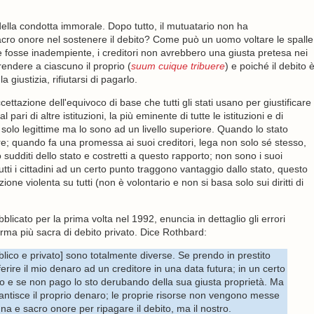
ella condotta immorale. Dopo tutto, il mutuatario non ha
cro onore nel sostenere il debito? Come può un uomo voltare le spalle
osse inadempiente, i creditori non avrebbero una giusta pretesa nei
rendere a ciascuno il proprio (
suum cuique tribuere
) e poiché il debito 
giustizia, rifiutarsi di pagarlo.
cettazione dell'equivoco di base che tutti gli stati usano per giustificare
l pari di altre istituzioni, la più eminente di tutte le istituzioni e di
lo legittime ma lo sono ad un livello superiore. Quando lo stato
ire; quando fa una promessa ai suoi creditori, lega non solo sé stesso,
o sudditi dello stato e costretti a questo rapporto; non sono i suoi
ti i cittadini ad un certo punto traggono vantaggio dallo stato, questo
ne violenta su tutti (non è volontario e non si basa solo sui diritti di
bblicato per la prima volta nel 1992, enuncia in dettaglio gli errori
forma più sacra di debito privato. Dice Rothbard:
lico e privato] sono totalmente diverse. Se prendo in prestito
rire il mio denaro ad un creditore in una data futura; in un certo
aro e se non pago lo sto derubando della sua giusta proprietà. Ma
antisce il proprio denaro; le proprie risorse non vengono messe
una e sacro onore per ripagare il debito, ma il nostro.