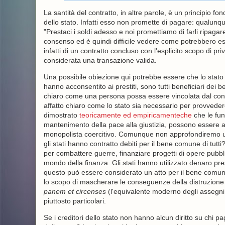
La santità del contratto, in altre parole, è un principio 
dello stato. Infatti esso non promette di pagare: qualunque
"Prestaci i soldi adesso e noi promettiamo di farli ripagare
consenso ed è quindi difficile vedere come potrebbero ess
infatti di un contratto concluso con l'esplicito scopo di pr
considerata una transazione valida.
Una possibile obiezione qui potrebbe essere che lo stato 
hanno acconsentito ai prestiti, sono tutti beneficiari dei ben
chiaro come una persona possa essere vincolata dal cont
affatto chiaro come lo stato sia necessario per provveder
dimostrato
teoricamente ed empiricamenteche
che le funz
mantenimento della pace alla giustizia, possono essere a
monopolista coercitivo. Comunque non approfondiremo ult
gli stati hanno contratto debiti per il bene comune di tut
per combattere guerre, finanziare progetti di opere pubblic
mondo della finanza. Gli stati hanno utilizzato denaro p
questo può essere considerato un atto per il bene comu
lo scopo di mascherare le conseguenze della distruzione d
panem et circenses
(l'equivalente moderno degli assegni
piuttosto particolari.
Se i creditori dello stato non hanno alcun diritto su chi pa