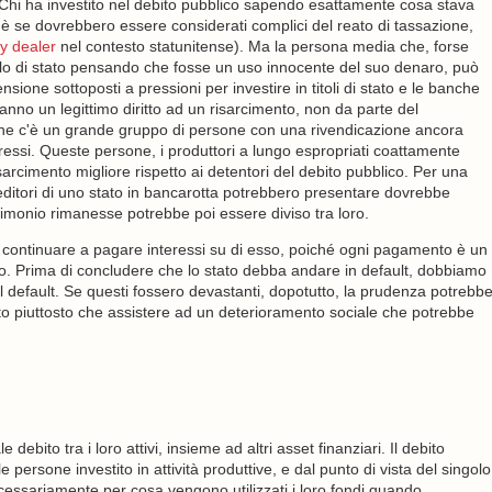
ì. Chi ha investito nel debito pubblico sapendo esattamente cosa stava
 se dovrebbero essere considerati complici del reato di tassazione,
y dealer
nel contesto statunitense). Ma la persona media che, forse
olo di stato pensando che fosse un uso innocente del suo denaro, può
nsione sottoposti a pressioni per investire in titoli di stato e le banche
 hanno un legittimo diritto ad un risarcimento, non da parte del
 che c'è un grande gruppo di persone con una rivendicazione ancora
pressi. Queste persone, i produttori a lungo espropriati coattamente
sarcimento migliore rispetto ai detentori del debito pubblico. Per una
reditori di uno stato in bancarotta potrebbero presentare dovrebbe
rimonio rimanesse potrebbe poi essere diviso tra loro.
sto continuare a pagare interessi su di esso, poiché ogni pagamento è un
tato. Prima di concludere che lo stato debba andare in default, dobbiamo
l default. Se questi fossero devastanti, dopotutto, la prudenza potrebb
ito piuttosto che assistere ad un deterioramento sociale che potrebbe
bito tra i loro attivi, insieme ad altri asset finanziari. Il debito
 persone investito in attività produttive, e dal punto di vista del singolo
ecessariamente per cosa vengono utilizzati i loro fondi quando