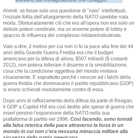
Ahimè, se fosse solo una questione di "nani" intellettuali,
l'iniziale follia dell'allargamento della NATO sarebbe nata
morta. Sfortunatamente ciò che era all'opera non era solo un
debole potere cerebrale, ma un enorme potere di lobby e
spaccio di influenza del complesso militare/industriale.
Vale a dire, il motivo per cui non ci fu la pace alla fine dei 44
anni della Grande Guerra Fredda era che il budget
americano per la difesa di allora, $507 miliardi ($ costanti
2012), non poteva tollerare il disarmo e la smobilitazione,
cosa che la condizione oggettiva del mondo invitava
chiaramente. E soprattutto perché i neocon ed i falchi della
guerra fredda che dominavano il partito repubblicano (GOP)
si erano schierati risolutamente contro di essa.
Dopo anni di rafforzamento della difesa da parte di Reagan,
il GOP a Capitol Hill era così dedito alle spese di guerra che
inserì persino l'espansione della NATO nella sua
piattaforma di partito nel 1996.
Così facendo, sono tornati
alla falsa retorica della pace attraverso la forza in un
mondo in cui non c'era nessuna minaccia militare alla
sicurezza della patria americana.