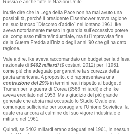
Russia e anche tutte le Nazioni Unite.
Inutile dire che la Lega della Pace non ha mai avuto una
possibilità, perché il presidente Eisenhower aveva ragione
nel suo famoso "Discorso d'addio" nel lontano 1961. Ike
aveva notoriamente messo in guardia sull'eccessivo potere
del complesso militare/industriale, ma fu l'improvvisa fine
della Guerra Fredda all'inizio degli anni '90 che gli ha dato
ragione.
Vale a dire, Ike aveva raccomandato un budget per la difesa
nazionale di
$402 miliardi
($ costanti 2012) per il 1961
come più che adeguato per garantire la sicurezza della
patria americana. A proposito, ciò rappresentava una
contrazione del 29%
in termini reali rispetto al budget di
Truman per la guerra di Corea ($566 miliardi) e che Ike
aveva ereditato nel 1953. Ma a giudizio del più grande
generale che abbia mai occupato lo Studio Ovale era
comunque sufficiente per scoraggiare l'Unione Sovietica, la
quale era ancora al culmine del suo vigore industriale e
militare nel 1961.
Quindi, se $402 miliardi erano adeguati nel 1961, in nessun