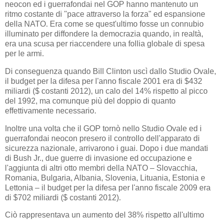
neocon ed i guerrafondai nel GOP hanno mantenuto un
ritmo costante di "pace attraverso la forza" ed espansione
della NATO. Era come se quest'ultimo fosse un connubio
illuminato per diffondere la democrazia quando, in realtà,
era una scusa per riaccendere una follia globale di spesa
per le armi.
Di conseguenza quando Bill Clinton uscì dallo Studio Ovale,
il budget per la difesa per l'anno fiscale 2001 era di $432
miliardi ($ costanti 2012), un calo del 14% rispetto al picco
del 1992, ma comunque più del doppio di quanto
effettivamente necessario.
Inoltre una volta che il GOP tornò nello Studio Ovale ed i
guerrafondai neocon presero il controllo dell'apparato di
sicurezza nazionale, arrivarono i guai. Dopo i due mandati
di Bush Jr., due guerre di invasione ed occupazione e
l'aggiunta di altri otto membri della NATO – Slovacchia,
Romania, Bulgaria, Albania, Slovenia, Lituania, Estonia e
Lettonia – il budget per la difesa per l'anno fiscale 2009 era
di $702 miliardi ($ costanti 2012).
Ciò rappresentava un aumento del 38% rispetto all'ultimo