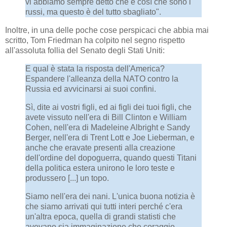
vi abbiamo sempre detto che è così che sono i
russi, ma questo è del tutto sbagliato".
Inoltre, in una delle poche cose perspicaci che abbia mai
scritto, Tom Friedman ha colpito nel segno rispetto
all'assoluta follia del Senato degli Stati Uniti:
E qual è stata la risposta dell'America?
Espandere l'alleanza della NATO contro la
Russia ed avvicinarsi ai suoi confini.
Sì, dite ai vostri figli, ed ai figli dei tuoi figli, che
avete vissuto nell'era di Bill Clinton e William
Cohen, nell'era di Madeleine Albright e Sandy
Berger, nell'era di Trent Lott e Joe Lieberman, e
anche che eravate presenti alla creazione
dell'ordine del dopoguerra, quando questi Titani
della politica estera unirono le loro teste e
produssero [...] un topo.
Siamo nell'era dei nani. L'unica buona notizia è
che siamo arrivati ​​qui tutti interi perché c'era
un'altra epoca, quella di grandi statisti che
avevano sia immaginazione che coraggio.