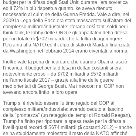
budget per la difesa degli Stati Uniti durante l'era sovietica
ed il 72% in più rispetto a quanto Ike aveva ritenuto
necessario al culmine della Guerra Fredda. Vale a dire, nel
2009 la Lega della Pace era stata massacrata sull'altare del
complesso militare/industriale: c'erano così tanti soldi per i
think tank, le lobby delle ONG e gli appaltatori della difesa
per un totale di $702 miliardi, che la follia di aggiungere
l'Ucraina alla NATO ed il colpo di stato di Maidan finanziato
da Washington nel febbraio 2014 erano diventati la norma.
Inoltre vale la pena di ricordare che quando Obama lasciò
l'incarico, il budget per la difesa in dollari costanti si era
notevolmente eroso – da $702 miliardi a $572 miliardi
nell'anno fiscale 2017 – grazie alla fine delle guerre
mediorientali di George Bush. Ma i neocon nel GOP non
avevano ancora finito la loro opera.
Trump si è rivelato essere l'ultimo regalo del GOP al
complesso militare/industriale: avendo ceduto al fascino
della "prontezza" (un retaggio dei tempi di Ronald Reagan),
Trump ha finito per riportare la spesa reale per la difesa a
livelli quasi record di $674 miliardi ($ costanti 2012) – anche
se ha stupidamente molestato il resto della NATO affinché