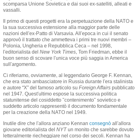
scomparsa Unione Sovietica e dai suoi ex-satelliti, alleati e
vassalli.
Il primo di questi progetti era la perpetuazione della NATO e
la sua successiva estensione alla maggior parte delle
nazioni dell'ex-Patto di Varsavia. All'epoca in cui il senato
approvò il trattato che ammetteva i primi tre nuovi membri –
Polonia, Ungheria e Repubblica Ceca – nel 1998,
l'editorialista del
New York Times
, Tom Friedman, ebbe il
buon senso di scovare l'unica voce più saggia in America
sull'argomento.
Ci riferiamo, ovviamente, al leggendario George F. Kennan,
che era stato ambasciatore in Russia durante l'era stalinista
e autore “X” del famoso articolo su
Foreign Affairs
pubblicato
nel 1947. Quest'ultimo espose la successiva politica
statunitense del cosiddetto "contenimento" sovietico e
suddetto articolo rappresentò il documento fondamentale
per la creazione della NATO nel 1949.
Inutile dire che l'allora anziano Kennan
consegnò
all'allora
giovane editorialista del
NYT
un monito che sarebbe dovuto
letteralmente riecheggiare nel corso dei secoli. Kennan ha