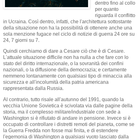
dentro fino al collo
per quanto
riguarda il conflitto
in Ucraina. Così dentro, infatti, che l'architettura sottostante
della situazione non ha la possibilità di ottenere anche una
sola menzione fugace nel ciclo di notizie di guerra 24 ore su
24, 7 giorni su 7.
Quindi cerchiamo di dare a Cesare ciò che è di Cesare.
L'attuale situazione difficile non ha nulla a che fare con lo
stato del diritto internazionale, o la sovranità dei confini
nazionali, o la diffusione della democrazia; e certamente
nemmeno lontanamente con qualsiasi tipo di minaccia alla
sicurezza e all'incolumità della patria americana
rappresentata dalla Russia.
Al contrario, tutto risale all'autunno del 1991, quando la
vecchia Unione Sovietica è scivolata via dalle pagine della
storia, ma il complesso militare/industriale con sede a
Washington si è rifiutato di andare in pensione. Invece si è
occupato di controllare i distretti remoti del pianeta, come se
la Guerra Fredda non fosse mai finita, e di estendere
l'egemonia di Washington a qualsiasi vuoto lasciato dalla