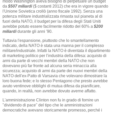
modo Washington aveva bisogno di perpetuare un budget
da
$507 miliardi
($ costanti 2012) che era in vigore quando
l'Unione Sovietica crollò (anno fiscale 1992). Senza una
potenza militare industrializzata rimasta sul pianeta al di
fuori della NATO, il budget per la difesa degli Stati Uniti
avrebbe potuto essere facilmente ridotto del 60% a
$200
miliardi
durante gli anni '90.
Tuttavia l'espansione, piuttosto che lo smantellamento
indicato, della NATO è stata una manna per il complesso
militare/industriale. Infatti la NATO è diventata il dipartimento
di marketing politico per l'industria della difesa: acquisto di
armi da parte di vecchi membri della NATO che non
dovevano più far fronte ad alcuna seria minaccia alla
sicurezza; acquisto di armi da parte dei nuovi membri della
NATO dell'ex-Patto di Varsavia che volevano dimostrare la
loro buona fede; e lo stesso Pentagono che presto avrebbe
avuto ventinove obblighi di mutua difesa da pianificare,
quando, in realtà, non avrebbe dovuto averne affatto.
L'amministrazione Clinton non fu in grado di fornire un
"dividendo di pace" del tipo che le amministrazioni
democratiche avevano storicamente promesso, perché i