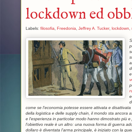
lockdown ed obb
Labels:
filosofia
,
Freedonia
,
Jeffrey A. Tucker
,
lockdown
,
S
p
s
s
a
d
e
v
p
r
e
d
come se l'economia potesse essere attivata e disattivata c
della logistica e delle supply chain, il mondo sta ancora 
e l'esperienza in particolar modo hanno dimostrato più e 
l'obiettivo reale è un altro: una nuova forma di guerra ad
dollaro è diventata l'arma principale, è iniziato con la gu