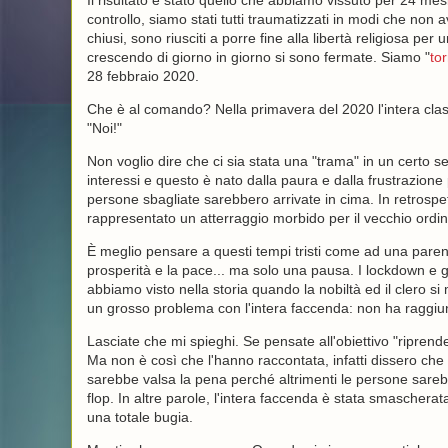
Il risultato è stato quello che abbiamo vissuto per 24 me
controllo, siamo stati tutti traumatizzati in modi che non 
chiusi, sono riusciti a porre fine alla libertà religiosa pe
crescendo di giorno in giorno si sono fermate. Siamo "
to
28 febbraio 2020.
Che è al comando? Nella primavera del 2020 l'intera classe
"Noi!"
Non voglio dire che ci sia stata una "trama" in un certo 
interessi e questo è nato dalla paura e dalla frustrazion
persone sbagliate sarebbero arrivate in cima. In retros
rappresentato un atterraggio morbido per il vecchio ordin
È meglio pensare a questi tempi tristi come ad una parente
prosperità e la pace... ma solo una pausa. I lockdown e gli
abbiamo visto nella storia quando la nobiltà ed il clero s
un grosso problema con l'intera faccenda: non ha raggiunto
Lasciate che mi spieghi. Se pensate all'obiettivo "ripren
Ma non è così che l'hanno raccontata, infatti dissero che 
sarebbe valsa la pena perché altrimenti le persone sare
flop. In altre parole, l'intera faccenda è stata smascher
una totale bugia.