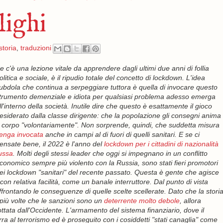
lighi
storia
,
traduzioni
e c'è una lezione vitale da apprendere dagli ultimi due anni di follia
olitica e sociale, è il ripudio totale del concetto di lockdown. L'idea
ubdola che continua a serpeggiare tuttora è quella di invocare questo
trumento demenziale e idiota per qualsiasi problema adesso emerga
ll'interno della società. Inutile dire che questo è esattamente il gioco
esiderato dalla classe dirigente: che la popolazione gli consegni anima
 corpo "volontariamente". Non sorprende, quindi, che suddetta misura
enga invocata
anche in campi al di fuori di quelli sanitari. E se ci
ensate bene, il 2022 è l'anno del
lockdown per i cittadini di nazionalità
ussa
. Molti degli stessi leader che oggi si impegnano in un conflitto
conomico sempre più violento con la Russia, sono stati fieri promotori
ei lockdown "sanitari" del recente passato. Questa è gente che agisce
on relativa facilità, come un banale interruttore. Dal punto di vista
affrontando le conseguenze di quelle scelte scellerate. Dato che la stori
più volte che le sanzioni sono un
deterrente molto debole
, allora
ottata dall'Occidente. L'armamento del sistema finanziario, dove il
erra al terrorismo ed è proseguito con i cosiddetti "stati canaglia" come