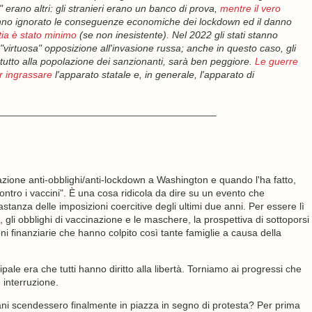
" erano altri: gli stranieri erano un banco di prova,
mentre il vero
hanno ignorato le conseguenze economiche dei lockdown ed il danno
tia è stato minimo
(se non inesistente). Nel 2022 gli stati stanno
a "virtuosa" opposizione all'invasione russa; anche in questo caso, gli
tutto alla popolazione dei sanzionanti, sarà ben peggiore.
Le guerre
r ingrassare
l'apparato statale e, in generale, l'apparato di
_______________________________________
ione anti-obblighi/anti-lockdown a Washington e quando l'ha fatto,
ntro i vaccini". È una cosa ridicola da dire su un evento che
nza delle imposizioni coercitive degli ultimi due anni. Per essere lì
i, gli obblighi di vaccinazione e le maschere, la prospettiva di sottoporsi
oni finanziarie che hanno colpito così tante famiglie a causa della
pale era che tutti hanno diritto alla libertà. Torniamo ai progressi che
 interruzione.
ani scendessero finalmente in piazza in segno di protesta? Per prima