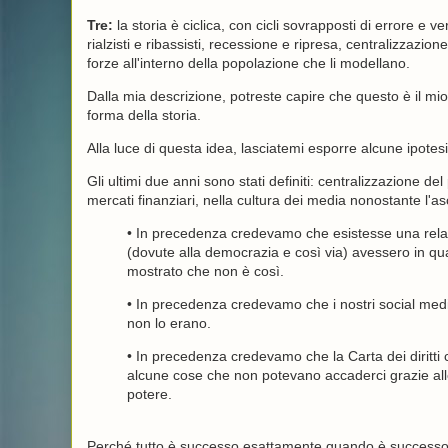
Tre:
la storia è ciclica, con cicli sovrapposti di errore e 
rialzisti e ribassisti, recessione e ripresa, centralizzazion
forze all'interno della popolazione che li modellano.
Dalla mia descrizione, potreste capire che questo è il mio p
forma della storia.
Alla luce di questa idea, lasciatemi esporre alcune ipotes
Gli ultimi due anni sono stati definiti: centralizzazione del
mercati finanziari, nella cultura dei media nonostante l'as
• In precedenza credevamo che esistesse una relazion
(dovute alla democrazia e così via) avessero in qua
mostrato che non è così.
• In precedenza credevamo che i nostri social media 
non lo erano.
• In precedenza credevamo che la Carta dei diritti c
alcune cose che non potevano accaderci grazie alle 
potere.
Perché tutto è successo esattamente quando è success