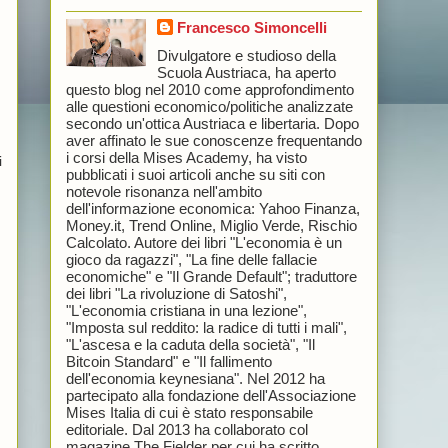
Francesco Simoncelli
Divulgatore e studioso della
Scuola Austriaca, ha aperto
questo blog nel 2010 come approfondimento
alle questioni economico/politiche analizzate
secondo un'ottica Austriaca e libertaria. Dopo
aver affinato le sue conoscenze frequentando
i corsi della Mises Academy, ha visto
i
pubblicati i suoi articoli anche su siti con
notevole risonanza nell'ambito
dell'informazione economica: Yahoo Finanza,
Money.it, Trend Online, Miglio Verde, Rischio
Calcolato. Autore dei libri "L'economia è un
gioco da ragazzi", "La fine delle fallacie
economiche" e "Il Grande Default"; traduttore
dei libri "La rivoluzione di Satoshi",
"L'economia cristiana in una lezione",
"Imposta sul reddito: la radice di tutti i mali",
"L'ascesa e la caduta della società", "Il
Bitcoin Standard" e "Il fallimento
dell'economia keynesiana". Nel 2012 ha
partecipato alla fondazione dell'Associazione
Mises Italia di cui è stato responsabile
editoriale. Dal 2013 ha collaborato col
magazine The Fielder per cui ha scritto