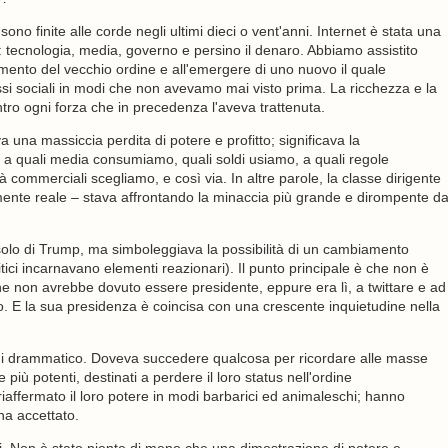
ono finite alle corde negli ultimi dieci o vent'anni. Internet è stata una
: tecnologia, media, governo e persino il denaro. Abbiamo assistito
limento del vecchio ordine e all'emergere di uno nuovo il quale
lassi sociali in modi che non avevamo mai visto prima. La ricchezza e la
tro ogni forza che in precedenza l'aveva trattenuta.
a una massiccia perdita di potere e profitto; significava la
tre a quali media consumiamo, quali soldi usiamo, a quali regole
ità commerciali scegliamo, e così via. In altre parole, la classe dirigente
ente reale – stava affrontando la minaccia più grande e dirompente d
solo di Trump, ma simboleggiava la possibilità di un cambiamento
litici incarnavano elementi reazionari). Il punto principale è che non è
rsone non avrebbe dovuto essere presidente, eppure era lì, a twittare e ad
o. E la sua presidenza è coincisa con una crescente inquietudine nella
di drammatico. Doveva succedere qualcosa per ricordare alle masse
più potenti, destinati a perdere il loro status nell'ordine
iaffermato il loro potere in modi barbarici ed animaleschi; hanno
'ha accettato.