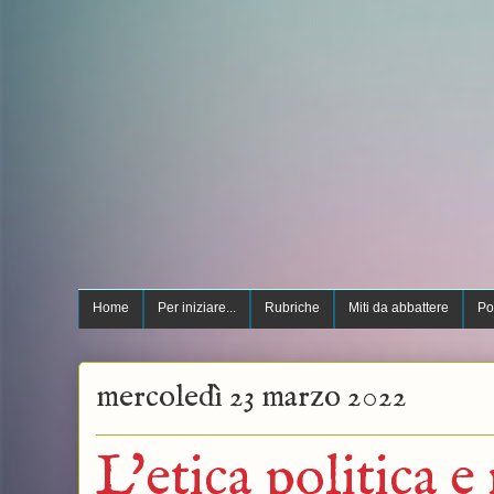
Home
Per iniziare...
Rubriche
Miti da abbattere
Po
mercoledì 23 marzo 2022
L'etica politica e