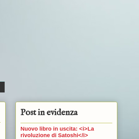
Post in evidenza
Nuovo libro in uscita: <i>La
rivoluzione di Satoshi</i>