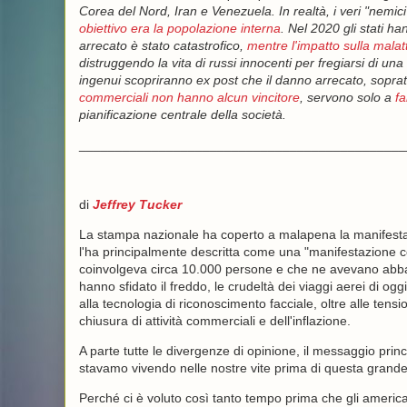
Corea del Nord, Iran e Venezuela. In realtà, i veri "nemici
obiettivo era la popolazione interna
. Nel 2020 gli stati 
arrecato è stato catastrofico,
mentre l'impatto sulla malat
distruggendo la vita di russi innocenti per fregiarsi di un
ingenui scopriranno ex post che il danno arrecato, soprat
commerciali non hanno alcun vincitore
, servono solo a
fa
pianificazione centrale della società.
_____________________________________________
di
Jeffrey Tucker
La stampa nazionale ha coperto a malapena la manifestaz
l'ha principalmente descritta come una "manifestazione co
coinvolgeva circa 10.000 persone e che ne avevano abbasta
hanno sfidato il freddo, le crudeltà dei viaggi aerei di ogg
alla tecnologia di riconoscimento facciale, oltre alle tensi
chiusura di attività commerciali e dell'inflazione.
A parte tutte le divergenze di opinione, il messaggio princi
stavamo vivendo nelle nostre vite prima di questa grande
Perché ci è voluto così tanto tempo prima che gli americ