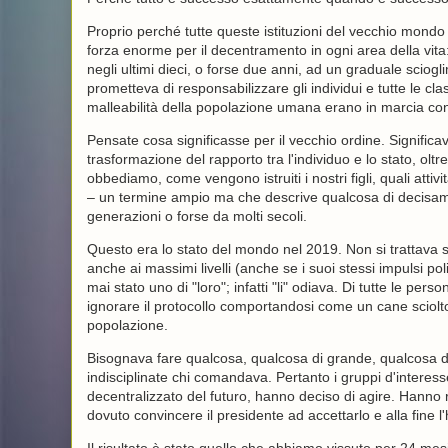
Proprio perché tutte queste istituzioni del vecchio mondo s
forza enorme per il decentramento in ogni area della vita
negli ultimi dieci, o forse due anni, ad un graduale sciog
prometteva di responsabilizzare gli individui e tutte le c
malleabilità della popolazione umana erano in marcia con
Pensate cosa significasse per il vecchio ordine. Significav
trasformazione del rapporto tra l'individuo e lo stato, ol
obbediamo, come vengono istruiti i nostri figli, quali attiv
– un termine ampio ma che descrive qualcosa di decisam
generazioni o forse da molti secoli.
Questo era lo stato del mondo nel 2019. Non si trattava 
anche ai massimi livelli (anche se i suoi stessi impulsi po
mai stato uno di "loro"; infatti "li" odiava. Di tutte le pe
ignorare il protocollo comportandosi come un cane sciolt
popolazione.
Bisognava fare qualcosa, qualcosa di grande, qualcosa 
indisciplinate chi comandava. Pertanto i gruppi d'interesse 
decentralizzato del futuro, hanno deciso di agire. Hanno r
dovuto convincere il presidente ad accettarlo e alla fine l