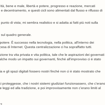
verità, bene e male, libertà e potere, progresso e reazione, mercati
e e decentramento, e questi cicli sono alimentati dal flusso e riflusso di
unto di vista; mi sembra realistico e si adatta ai fatti più noti sulla
i sul quadro generale.
 potere. È successo nella tecnologia, nella politica, all'interno dei
cesa di Internet. Questa centralizzazione ci ha sopraffatto tutti.
e tra vita privata e vita politica, tale che le aspirazioni dei governati
lche modo un impatto sui governanti, finché all'improvviso ci è stato
e gli spazi digitali fossero nostri finché non ci è stato mostrato che
i proteggesse, che i nostri sistemi giudiziari funzionassero, che c'eran
leggi ed alla tradizione, e poi improvvisamente non c'erano limiti al
o?