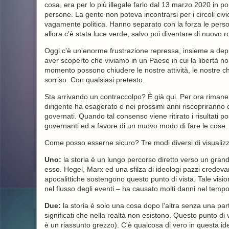
cosa, era per lo più illegale farlo dal 13 marzo 2020 in poi
persone. La gente non poteva incontrarsi per i circoli civic
vagamente politica. Hanno separato con la forza le perso
allora c'è stata luce verde, salvo poi diventare di nuovo r
Oggi c'è un'enorme frustrazione repressa, insieme a depres
aver scoperto che viviamo in un Paese in cui la libertà n
momento possono chiudere le nostre attività, le nostre chie
sorriso. Con qualsiasi pretesto.
Sta arrivando un contraccolpo? È già qui. Per ora rimane
dirigente ha esagerato e nei prossimi anni riscopriranno 
governati. Quando tal consenso viene ritirato i risultati
governanti ed a favore di un nuovo modo di fare le cose.
Come posso esserne sicuro? Tre modi diversi di visualizzar
Uno:
la storia è un lungo percorso diretto verso un gra
esso. Hegel, Marx ed una sfilza di ideologi pazzi credevano 
apocalittiche sostengono questo punto di vista. Tale visio
nel flusso degli eventi – ha causato molti danni nel tempo
Due:
la storia è solo una cosa dopo l'altra senza una par
significati che nella realtà non esistono. Questo punto d
è un riassunto grezzo). C'è qualcosa di vero in questa idea,