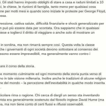
. Gli stati hanno imposto obblighi di stare a casa e raduni limitati a 10
i, le chiese, le riunioni di famiglia, tanto meno per qualsiasi cosa
ne per molti mesi e quando sono iniziate le proteste per George Floyd,
ossa.
sione, cattiva salute, difficoltà finanziarie e shock generalizzato per
on può più essere data per scontata. Ora sappiamo che in qualsiasi
se e toglierci il diritto di viaggiare o anche solo di mostrare un
 in sordina, ma non rimarrà sempre così. Questa volta la classe
che i governanti di ogni società devono sottostare al consenso dei
 possono essere imprevedibili, ma generalmente vanno contro i
e il corso della storia.
nde momento culminante ed ogni momento della storia punta verso di
in tale visione millenaria. Inoltre anche le tradizioni di alcune religion
ne del mondo – la percezione dell'inevitabilità in qualche modo inserita
.
ticolare rima o ragione. Chi cerca di dargli un senso sta inventando
i vista era generalmente sostenuto dal filosofo inglese David Hume (ma
 ma non tiene conto di certi flussi e riflussi osservabili.