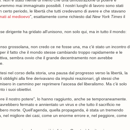
si. Non è stato niente di meno che una dimostrazione di potere e
avremmo mai immaginato possibili. I nostri luoghi di lavoro sono stati
r un certo periodo, le libertà che tutti credevamo di avere e che stavano
rnati al medioevo
", esattamente come richiesto dal
New York Times
il
 dirigente ha gridato all'unisono, non solo qui, ma in tutto il mondo:
senso grossolana, non credo ce ne fosse una, ma c'è stato un incontro d
e per il fatto che il mondo stesse cambiando troppo rapidamente e le
pettiva, sembra ovvio che il grande decentramento non avrebbe
e.
si nel corso della storia, una pausa dal progresso verso la libertà, la
 obblighi alla fine derivavano da impulsi reazionari, gli stessi che
i misero in cammino per reprimere l'ascesa del liberalismo. Ma c'è solo
 i suoi obiettivi.
dere il nostro potere", lo hanno raggiunto, anche se temporaneamente.
avrebbero fermato e annientato un virus e che tutto il sacrificio ne
bbero morte. Quell'agenda, quella propaganda, è stata un tremendo
ata, nel migliore dei casi, come un enorme errore e, nel peggiore, come