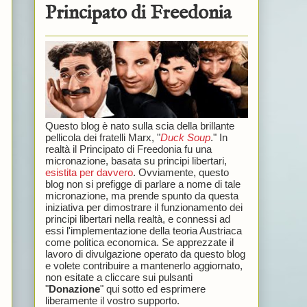
Principato di Freedonia
Questo blog è nato sulla scia della brillante
pellicola dei fratelli Marx, "
Duck Soup
." In
realtà il Principato di Freedonia fu una
micronazione, basata su principi libertari,
esistita per davvero
. Ovviamente, questo
blog non si prefigge di parlare a nome di tale
micronazione, ma prende spunto da questa
iniziativa per dimostrare il funzionamento dei
principi libertari nella realtà, e connessi ad
essi l'implementazione della teoria Austriaca
come politica economica. Se apprezzate il
lavoro di divulgazione operato da questo blog
e volete contribuire a mantenerlo aggiornato,
non esitate a cliccare sui pulsanti
"
Donazione
" qui sotto ed esprimere
liberamente il vostro supporto.