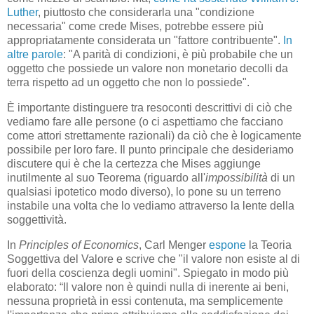
Luther
, piuttosto che considerarla una "condizione
necessaria" come crede Mises, potrebbe essere più
appropriatamente considerata un "fattore contribuente".
In
altre parole
: "A parità di condizioni, è più probabile che un
oggetto che possiede un valore non monetario decolli da
terra rispetto ad un oggetto che non lo possiede".
È importante distinguere tra resoconti descrittivi di ciò che
vediamo fare alle persone (o ci aspettiamo che facciano
come attori strettamente razionali) da ciò che è logicamente
possibile per loro fare. Il punto principale che desideriamo
discutere qui è che la certezza che Mises aggiunge
inutilmente al suo Teorema (riguardo all'
impossibilità
di un
qualsiasi ipotetico modo diverso), lo pone su un terreno
instabile una volta che lo vediamo attraverso la lente della
soggettività.
In
Principles of Economics
, Carl Menger
espone
la Teoria
Soggettiva del Valore e scrive che "il valore non esiste al di
fuori della coscienza degli uomini". Spiegato in modo più
elaborato: “Il valore non è quindi nulla di inerente ai beni,
nessuna proprietà in essi contenuta, ma semplicemente