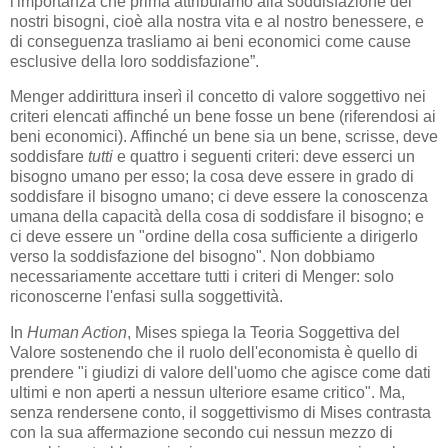
l'importanza che prima attribuiamo alla soddisfazione dei
nostri bisogni, cioè alla nostra vita e al nostro benessere, e
di conseguenza trasliamo ai beni economici come cause
esclusive della loro soddisfazione”.
Menger addirittura inserì il concetto di valore soggettivo nei
criteri elencati affinché un bene fosse un bene (riferendosi ai
beni economici). Affinché un bene sia un bene, scrisse, deve
soddisfare
tutti
e quattro i seguenti criteri: deve esserci un
bisogno umano per esso; la cosa deve essere in grado di
soddisfare il bisogno umano; ci deve essere la conoscenza
umana della capacità della cosa di soddisfare il bisogno; e
ci deve essere un "ordine della cosa sufficiente a dirigerlo
verso la soddisfazione del bisogno". Non dobbiamo
necessariamente accettare tutti i criteri di Menger: solo
riconoscerne l'enfasi sulla soggettività.
In
Human Action
, Mises spiega la Teoria Soggettiva del
Valore sostenendo che il ruolo dell'economista è quello di
prendere "i giudizi di valore dell'uomo che agisce come dati
ultimi e non aperti a nessun ulteriore esame critico". Ma,
senza rendersene conto, il soggettivismo di Mises contrasta
con la sua affermazione secondo cui nessun mezzo di