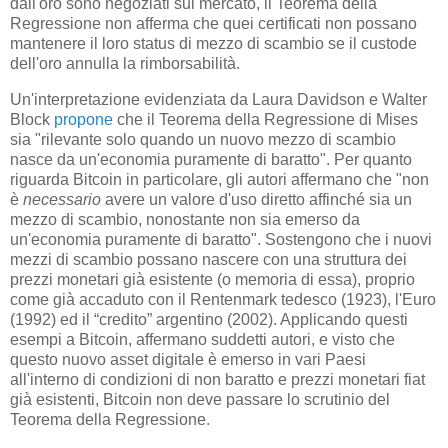
dall'oro sono negoziati sul mercato, il Teorema della
Regressione non afferma che quei certificati non possano
mantenere il loro status di mezzo di scambio se il custode
dell'oro annulla la rimborsabilità.
Un'interpretazione evidenziata da Laura Davidson e Walter
Block
propone
che il Teorema della Regressione di Mises
sia "rilevante solo quando un nuovo mezzo di scambio
nasce da un'economia puramente di baratto". Per quanto
riguarda Bitcoin in particolare, gli autori affermano che "non
è
necessario
avere un valore d'uso diretto affinché sia un
mezzo di scambio, nonostante non sia emerso da
un'economia puramente di baratto". Sostengono che i nuovi
mezzi di scambio possano nascere con una struttura dei
prezzi monetari già esistente (o memoria di essa), proprio
come già accaduto con il Rentenmark tedesco (1923), l'Euro
(1992) ed il “credito” argentino (2002). Applicando questi
esempi a Bitcoin, affermano suddetti autori, e visto che
questo nuovo asset digitale è emerso in vari Paesi
all'interno di condizioni di non baratto e prezzi monetari fiat
già esistenti, Bitcoin non deve passare lo scrutinio del
Teorema della Regressione.