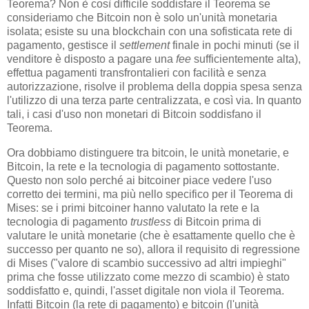
Teorema? Non è così difficile soddisfare il Teorema se
consideriamo che Bitcoin non è solo un'unità monetaria
isolata; esiste su una blockchain con una sofisticata rete di
pagamento, gestisce il
settlement
finale in pochi minuti (se il
venditore è disposto a pagare una
fee
sufficientemente alta),
effettua pagamenti transfrontalieri con facilità e senza
autorizzazione, risolve il problema della doppia spesa senza
l'utilizzo di una terza parte centralizzata, e così via. In quanto
tali, i casi d'uso non monetari di Bitcoin soddisfano il
Teorema.
Ora dobbiamo distinguere tra bitcoin, le unità monetarie, e
Bitcoin, la rete e la tecnologia di pagamento sottostante.
Questo non solo perché ai bitcoiner piace vedere l'uso
corretto dei termini, ma più nello specifico per il Teorema di
Mises: se i primi bitcoiner hanno valutato la rete e la
tecnologia di pagamento
trustless
di Bitcoin prima di
valutare le unità monetarie (che è esattamente quello che è
successo per quanto ne so), allora il requisito di regressione
di Mises ("valore di scambio successivo ad altri impieghi"
prima che fosse utilizzato come mezzo di scambio) è stato
soddisfatto e, quindi, l'asset digitale non viola il Teorema.
Infatti Bitcoin (la rete di pagamento) e bitcoin (l'unità