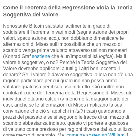
Come il Teorema della Regressione viola la Teoria
Soggettiva del Valore
Nonostante Bitcoin sia stato facilmente in grado di
soddisfare il Teorema in vari modi (segnalazione dei propri
valori, speculazione, ecc.), non dobbiamo dimenticare le
affermazioni di Mises sull'impossibilità che un mezzo di
scambio venga prima valutato attraverso usi non monetari
(Konrad Graf
sostiene
che è un'impossibilità
logica
). Ma il
valore è soggettivo, o no? Perché la Teoria Soggettiva del
Valore dovrebbe applicarsi a tutti gli altri beni eccetto il
denaro? Se il valore è davvero soggettivo, allora non c'è una
ragione particolare per cui qualcuno non possa prima
valutare qualcosa per il suo uso indiretto. Ciò inoltre non
confuta il cuore del Teorema della Regressione di Mises: gli
individui effettuano calcoli (almeno nella maggior parte dei
casi, anche se le affermazioni di Mises implicano la sua
convinzione che ciò si applichi in
tutti
i casi) guardando ai
prezzi del passato e se si seguono le tracce di un mezzo di
scambio abbastanza indietro, questo vi porterà a qualcosa
di valutato come prezioso per ragioni diverse dal suo utilizzo
come mezzo di scambio. Ma,
come ha sostenuto William J.