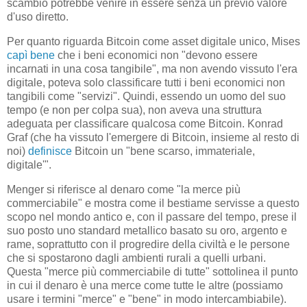
scambio potrebbe venire in essere senza un previo valore
d'uso diretto.
Per quanto riguarda Bitcoin come asset digitale unico, Mises
capì bene
che i beni economici non "devono essere
incarnati in una cosa tangibile", ma non avendo vissuto l'era
digitale, poteva solo classificare tutti i beni economici non
tangibili come "servizi". Quindi, essendo un uomo del suo
tempo (e non per colpa sua), non aveva una struttura
adeguata per classificare qualcosa come Bitcoin. Konrad
Graf (che ha vissuto l'emergere di Bitcoin, insieme al resto di
noi)
definisce
Bitcoin un "bene scarso, immateriale,
digitale'".
Menger si riferisce al denaro come "la merce più
commerciabile" e mostra come il bestiame servisse a questo
scopo nel mondo antico e, con il passare del tempo, prese il
suo posto uno standard metallico basato su oro, argento e
rame, soprattutto con il progredire della civiltà e le persone
che si spostarono dagli ambienti rurali a quelli urbani.
Questa "merce più commerciabile di tutte" sottolinea il punto
in cui il denaro è una merce come tutte le altre (possiamo
usare i termini "merce" e "bene" in modo intercambiabile).