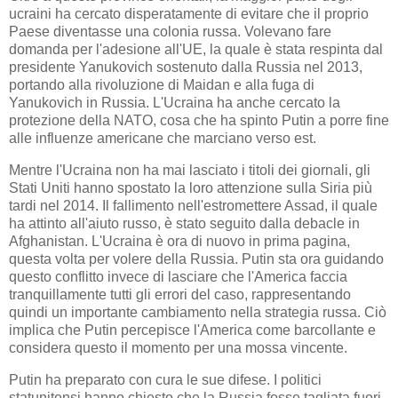
ucraini ha cercato disperatamente di evitare che il proprio
Paese diventasse una colonia russa. Volevano fare
domanda per l'adesione all'UE, la quale è stata respinta dal
presidente Yanukovich sostenuto dalla Russia nel 2013,
portando alla rivoluzione di Maidan e alla fuga di
Yanukovich in Russia. L'Ucraina ha anche cercato la
protezione della NATO, cosa che ha spinto Putin a porre fine
alle influenze americane che marciano verso est.
Mentre l'Ucraina non ha mai lasciato i titoli dei giornali, gli
Stati Uniti hanno spostato la loro attenzione sulla Siria più
tardi nel 2014. Il fallimento nell'estromettere Assad, il quale
ha attinto all'aiuto russo, è stato seguito dalla debacle in
Afghanistan. L'Ucraina è ora di nuovo in prima pagina,
questa volta per volere della Russia. Putin sta ora guidando
questo conflitto invece di lasciare che l'America faccia
tranquillamente tutti gli errori del caso, rappresentando
quindi un importante cambiamento nella strategia russa. Ciò
implica che Putin percepisce l'America come barcollante e
considera questo il momento per una mossa vincente.
Putin ha preparato con cura le sue difese. I politici
statunitensi hanno chiesto che la Russia fosse tagliata fuori