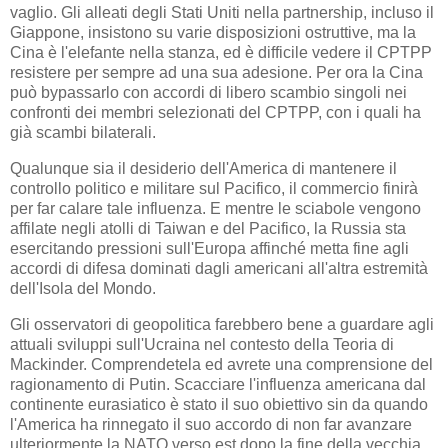
vaglio. Gli alleati degli Stati Uniti nella partnership, incluso il
Giappone, insistono su varie disposizioni ostruttive, ma la
Cina è l'elefante nella stanza, ed è difficile vedere il CPTPP
resistere per sempre ad una sua adesione. Per ora la Cina
può bypassarlo con accordi di libero scambio singoli nei
confronti dei membri selezionati del CPTPP, con i quali ha
già scambi bilaterali.
Qualunque sia il desiderio dell'America di mantenere il
controllo politico e militare sul Pacifico, il commercio finirà
per far calare tale influenza. E mentre le sciabole vengono
affilate negli atolli di Taiwan e del Pacifico, la Russia sta
esercitando pressioni sull'Europa affinché metta fine agli
accordi di difesa dominati dagli americani all'altra estremità
dell'Isola del Mondo.
Gli osservatori di geopolitica farebbero bene a guardare agli
attuali sviluppi sull'Ucraina nel contesto della Teoria di
Mackinder. Comprendetela ed avrete una comprensione del
ragionamento di Putin. Scacciare l'influenza americana dal
continente eurasiatico è stato il suo obiettivo sin da quando
l'America ha rinnegato il suo accordo di non far avanzare
ulteriormente la NATO verso est dopo la fine della vecchia