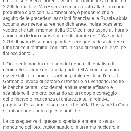
oro alle sue riserve auree, avendo ufficialmente accumulato
2.298 tonnellate. Ma essendo seconda solo alla Cina come
produttore d'oro con 330 tonnellate, è probabile che a
seguito delle precedenti sanzioni finanziarie la Russia abbia
accumulato riserve auree non dichiarate. Inoltre possiamo
vedere che tutti i membri della SCO ed i loro associati hanno
aumentato le loro riserve auree dichiarate del 75% sin dal
2014. Il piano B sembra quindi essere quello di sostenere i
rubli fiat ed il renminbi con l'oro in caso di crollo delle valute
fiat occidentali.
L'Occidente non ha un piano del genere. Il tentativo di
demonetizzazione dell'oro da parte dell'America sembra
essere fallito: altrimenti avrebbe potuto restituire l'oro alla
Germania invece di cercare di fonderlo e rivenderlo. Inoltre
le banche centrali occidentali abitualmente affittano e
scambiano il loro oro, portando ad un doppio conteggio
delle riserve e mancanza di chiarezza sulla relativa
proprietà. Possiamo essere certi che né la Russia né la Cina
si abbandoneranno a queste pratiche.
La conseguenza di queste disparità è armare lo status
monetario dell'oro, trasformandolo in un'arma nucleare in