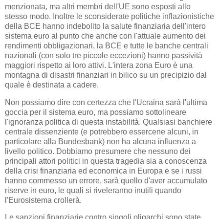
menzionata, ma altri membri dell'UE sono esposti allo
stesso modo. Inoltre le sconsiderate politiche inflazionistiche
della BCE hanno indebolito la salute finanziaria dell'intero
sistema euro al punto che anche con l'attuale aumento dei
rendimenti obbligazionari, la BCE e tutte le banche centrali
nazionali (con solo tre piccole eccezioni) hanno passività
maggiori rispetto ai loro attivi. L'intera zona Euro è una
montagna di disastri finanziari in bilico su un precipizio dal
quale è destinata a cadere.
Non possiamo dire con certezza che l'Ucraina sarà l'ultima
goccia per il sistema euro, ma possiamo sottolineare
l'ignoranza politica di questa instabilità. Qualsiasi banchiere
centrale dissenziente (e potrebbero essercene alcuni, in
particolare alla Bundesbank) non ha alcuna influenza a
livello politico. Dobbiamo presumere che nessuno dei
principali attori politici in questa tragedia sia a conoscenza
della crisi finanziaria ed economica in Europa e se i russi
hanno commesso un errore, sarà quello d'aver accumulato
riserve in euro, le quali si riveleranno inutili quando
l'Eurosistema crollerà.
Le sanzioni finanziarie contro singoli oligarchi sono state