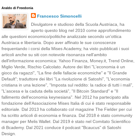
Araldo di Freedonia
Francesco Simoncelli
Divulgatore e studioso della Scuola Austriaca, ha
aperto questo blog nel 2010 come approfondimento
alle questioni economico/politiche analizzate secondo un'ottica
Austriaca e libertaria. Dopo aver affinato le sue conoscenze
frequentando i corsi della Mises Academy, ha visto pubblicati i suoi
articoli anche su siti con notevole risonanza nell'ambito
dell'informazione economica: Yahoo Finanza, Money.it, Trend Online,
Miglio Verde, Rischio Calcolato. Autore dei libri "L'economia è un
gioco da ragazzi", "La fine delle fallacie economiche" e "Il Grande
Default"; traduttore dei libri "La rivoluzione di Satoshi", "L'economia
cristiana in una lezione", "Imposta sul reddito: la radice di tutti i mali",
"L'ascesa e la caduta della società", "Il Bitcoin Standard" e "Il
fallimento dell'economia keynesiana". Nel 2012 ha partecipato alla
fondazione dell'Associazione Mises Italia di cui è stato responsabile
editoriale. Dal 2013 ha collaborato col magazine The Fielder per cui
ha scritto articoli di economia e finanza. Dal 2018 è stato community
manager per Melis Wallet. Dal 2019 è stato nel Comitato Scientifico
di Bcademy. Dal 2021 conduce il podcast "Bcaucus" di Satoshi
Design.