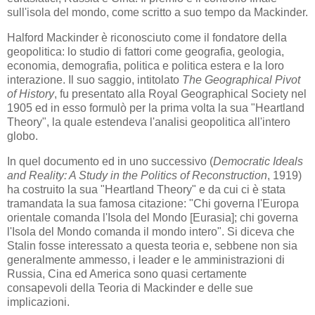
sull'isola del mondo, come scritto a suo tempo da Mackinder.
Halford Mackinder è riconosciuto come il fondatore della
geopolitica: lo studio di fattori come geografia, geologia,
economia, demografia, politica e politica estera e la loro
interazione. Il suo saggio, intitolato
The Geographical Pivot
of History
, fu presentato alla Royal Geographical Society nel
1905 ed in esso formulò per la prima volta la sua "Heartland
Theory", la quale estendeva l'analisi geopolitica all'intero
globo.
In quel documento ed in uno successivo (
Democratic Ideals
and Reality: A Study in the Politics of Reconstruction
, 1919)
ha costruito la sua "Heartland Theory" e da cui ci è stata
tramandata la sua famosa citazione: "Chi governa l'Europa
orientale comanda l'Isola del Mondo [Eurasia]; chi governa
l'Isola del Mondo comanda il mondo intero". Si diceva che
Stalin fosse interessato a questa teoria e, sebbene non sia
generalmente ammesso, i leader e le amministrazioni di
Russia, Cina ed America sono quasi certamente
consapevoli della Teoria di Mackinder e delle sue
implicazioni.