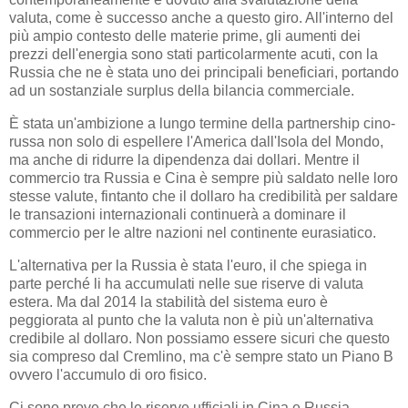
valuta, come è successo anche a questo giro. All'interno del
più ampio contesto delle materie prime, gli aumenti dei
prezzi dell'energia sono stati particolarmente acuti, con la
Russia che ne è stata uno dei principali beneficiari, portando
ad un sostanziale surplus della bilancia commerciale.
È stata un'ambizione a lungo termine della partnership cino-
russa non solo di espellere l'America dall'Isola del Mondo,
ma anche di ridurre la dipendenza dai dollari. Mentre il
commercio tra Russia e Cina è sempre più saldato nelle loro
stesse valute, fintanto che il dollaro ha credibilità per saldare
le transazioni internazionali continuerà a dominare il
commercio per le altre nazioni nel continente eurasiatico.
L'alternativa per la Russia è stata l'euro, il che spiega in
parte perché li ha accumulati nelle sue riserve di valuta
estera. Ma dal 2014 la stabilità del sistema euro è
peggiorata al punto che la valuta non è più un'alternativa
credibile al dollaro. Non possiamo essere sicuri che questo
sia compreso dal Cremlino, ma c'è sempre stato un Piano B
ovvero l'accumulo di oro fisico.
Ci sono prove che le riserve ufficiali in Cina e Russia