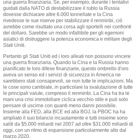
una guerra finanziaria. Se, per esempio, durante i tentativi
guidati dalla NATO di destabilizzare il rublo la Russia
dovesse dichiarare altre 6.000 tonnellate e la Cina
rivedesse le sue riserve per stabilizzare il renminbi, ciò
avrebbe come risultato una corsa agli sportelli nei confronti
del dollaro. Sarebbe un modo infallibile per gli egemoni
asiatici di distruggere la potenza economica e militare degli
Stati Uniti.
Pertanto gli Stati Uniti ed i loro alleati non possono vincere
una guerra finanziaria. Quando la Cina e la Russia hanno
pianificato le loro difese finanziarie, questo ombrello d'oro
aveva un senso ed i servizi di sicurezza in America ne
sarebbero stati consapevoli, se non tutte le implicazioni. Ma
le cose sono cambiate, in particolare la svalutazione di tutte
le principali valute, compreso il renminbi. La Cina ha tra le
mani una crisi immobiliare ciclica vecchio stile e può solo
pensare di uscirne con quanti meno danni possibile.
Insieme alla FED, alla BCE ed alla BOJ, la PBOC ha ha
ampliato il suo bilancio incautamente e tutti insieme sono
saliti da $5.000 miliardi nel 2007 ad oltre $31.000 miliardi di
oggi, con un ritmo di espansione particolarmente alto dal
marzo 2020.