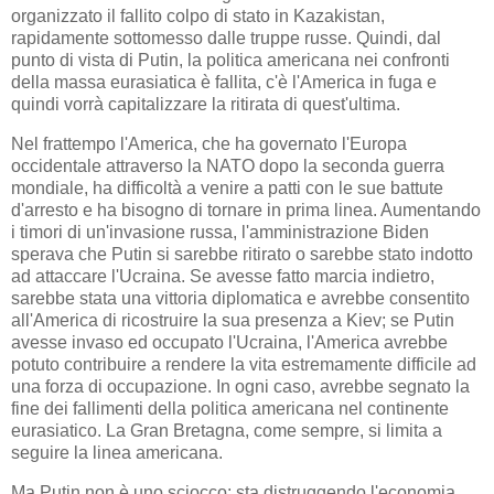
organizzato il fallito colpo di stato in Kazakistan,
rapidamente sottomesso dalle truppe russe. Quindi, dal
punto di vista di Putin, la politica americana nei confronti
della massa eurasiatica è fallita, c'è l'America in fuga e
quindi vorrà capitalizzare la ritirata di quest'ultima.
Nel frattempo l'America, che ha governato l'Europa
occidentale attraverso la NATO dopo la seconda guerra
mondiale, ha difficoltà a venire a patti con le sue battute
d'arresto e ha bisogno di tornare in prima linea. Aumentando
i timori di un'invasione russa, l'amministrazione Biden
sperava che Putin si sarebbe ritirato o sarebbe stato indotto
ad attaccare l'Ucraina. Se avesse fatto marcia indietro,
sarebbe stata una vittoria diplomatica e avrebbe consentito
all'America di ricostruire la sua presenza a Kiev; se Putin
avesse invaso ed occupato l'Ucraina, l'America avrebbe
potuto contribuire a rendere la vita estremamente difficile ad
una forza di occupazione. In ogni caso, avrebbe segnato la
fine dei fallimenti della politica americana nel continente
eurasiatico. La Gran Bretagna, come sempre, si limita a
seguire la linea americana.
Ma Putin non è uno sciocco: sta distruggendo l'economia