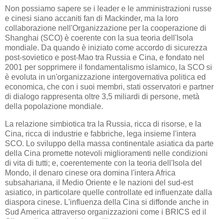
Non possiamo sapere se i leader e le amministrazioni russe
e cinesi siano accaniti fan di Mackinder, ma la loro
collaborazione nell'Organizzazione per la cooperazione di
Shanghai (SCO) è coerente con la sua teoria dell'Isola
mondiale. Da quando è iniziato come accordo di sicurezza
post-sovietico e post-Mao tra Russia e Cina, e fondato nel
2001 per sopprimere il fondamentalismo islamico, la SCO si
è evoluta in un'organizzazione intergovernativa politica ed
economica, che con i suoi membri, stati osservatori e partner
di dialogo rappresenta oltre 3,5 miliardi di persone, metà
della popolazione mondiale.
La relazione simbiotica tra la Russia, ricca di risorse, e la
Cina, ricca di industrie e fabbriche, lega insieme l'intera
SCO. Lo sviluppo della massa continentale asiatica da parte
della Cina promette notevoli miglioramenti nelle condizioni
di vita di tutti; e, coerentemente con la teoria dell'Isola del
Mondo, il denaro cinese ora domina l'intera Africa
subsahariana, il Medio Oriente e le nazioni del sud-est
asiatico, in particolare quelle controllate ed influenzate dalla
diaspora cinese. L'influenza della Cina si diffonde anche in
Sud America attraverso organizzazioni come i BRICS ed il