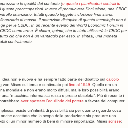
pprezzano le qualità del contante (
e questo i pianificatori centrali lo
i queste preoccupazioni. Invece di promuovere l’inclusione, una CBDC
ntrollo finanziario. Infatti quando leggete inclusione finanziaria,
 finanziaria di massa. Il potenziale distopico di questa tecnologia non è
inge per le CBDC. In un recente evento del World Economic Forum in
lle CBDC come arma. È chiaro, quindi, che lo stato utilizzerà le CBDC per
tutto ciò che non è un vantaggio per esso. In sintesi, una moneta
bili centralmente.
_______________________________________
`idea non è nuova e ha sempre fatto parte del dibattito sul
calcolo
g von Mises sul tema e continuato poi
fino al 1949
. Quello era un
na mondiale e non erano molto diffusi, ma le loro possibilità erano
o
una “macchina informatica rozza e presto obsoleta”. Più di recente i
) potrebbero
aver spostato l’equilibrio del potere
a favore dei computer.
plessa, esiste un’infinità di possibilità sia per quanto riguarda cosa
to anche accettato che lo scopo della produzione sia produrre una
apito di un minor numero di beni di minore importanza. Mises
scrisse
: