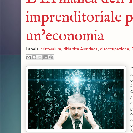
imprenditoriale p
un'economia
Labels:
crittovalute
,
didattica Austriaca
,
disoccupazione
,
C
c
c
l
C
n
a
g
c
c
c
b