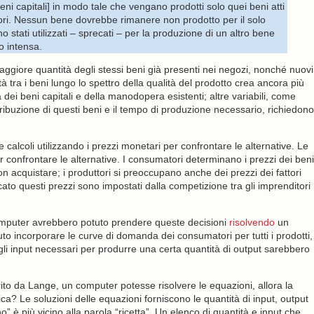
ni capitali] in modo tale che vengano prodotti solo quei beni atti
ri. Nessun bene dovrebbe rimanere non prodotto per il solo
o stati utilizzati – sprecati – per la produzione di un altro bene
o intensa.
aggiore quantità degli stessi beni già presenti nei negozi, nonché nuovi
à tra i beni lungo lo spettro della qualità del prodotto crea ancora più
 dei beni capitali e della manodopera esistenti; altre variabili, come
istribuzione di questi beni e il tempo di produzione necessario, richiedono
re calcoli utilizzando i prezzi monetari per confrontare le alternative. Le
 confrontare le alternative. I consumatori determinano i prezzi dei beni
n acquistare; i produttori si preoccupano anche dei prezzi dei fattori
ato questi prezzi sono impostati dalla competizione tra gli imprenditori
i computer avrebbero potuto prendere queste decisioni
risolvendo
un
o incorporare le curve di domanda dei consumatori per tutti i prodotti,
gli input necessari per produrre una certa quantità di output sarebbero
to da Lange, un computer potesse risolvere le equazioni, allora la
a? Le soluzioni delle equazioni forniscono le quantità di input, output
o” è più vicino alla parola “ricetta”. Un elenco di quantità e input che