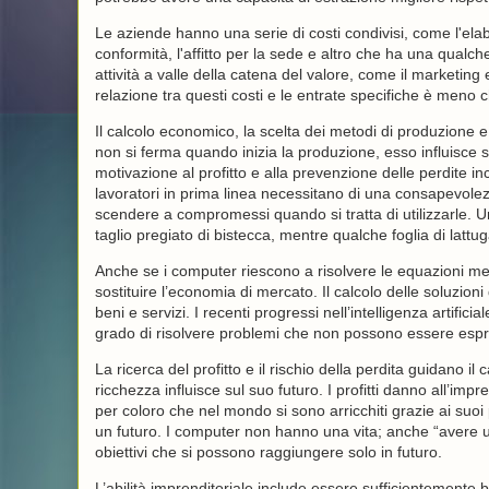
Le aziende hanno una serie di costi condivisi, come l'elabor
conformità, l'affitto per la sede e altro che ha una qualch
attività a valle della catena del valore, come il marketing 
relazione tra questi costi e le entrate specifiche è meno c
Il calcolo economico, la scelta dei metodi di produzione e
non si ferma quando inizia la produzione, esso influisce s
motivazione al profitto e alla prevenzione delle perdite ince
lavoratori in prima linea necessitano di una consapevolez
scendere a compromessi quando si tratta di utilizzarle. 
taglio pregiato di bistecca, mentre qualche foglia di latt
Anche se i computer riescono a risolvere le equazioni megl
sostituire l’economia di mercato. Il calcolo delle soluzion
beni e servizi. I recenti progressi nell’intelligenza artifi
grado di risolvere problemi che non possono essere espr
La ricerca del profitto e il rischio della perdita guidano il
ricchezza influisce sul suo futuro. I profitti danno all’impr
per coloro che nel mondo si sono arricchiti grazie ai suoi 
un futuro. I computer non hanno una vita; anche “avere un
obiettivi che si possono raggiungere solo in futuro.
L’abilità imprenditoriale include essere sufficientemente 