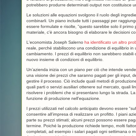
potrebbero produrre determinati output non costituisce u
Le soluzioni alle equazioni svolgono il ruolo degli ingred
combinarli. Un piano include tutti i passaggi per raggiunge
essere formulate e risolte, “questo sarebbe solo il primo p
materiale, c'è ancora bisogno di elaborare le decisioni c
L'economista Joseph Salerno
ha identificato un altro pr
reale, perché stabiliscono una condizione di equilibrio i
cambiamento. I prezzi di equilibrio non sarebbero stabil
nuovo insieme di condizioni di equilibrio.
Un’azienda inizia con un piano per ciò che intende vendere, 
una visione dei prezzi che saranno pagati per gli input, d
gestire il processo. Ciò include quali metodi di produzion
quali parti o servizi ausiliari ottenere sul mercato, quali 
risolvere i problemi che si presentano lungo la strada. La
funzione di produzione nell'equazione.
I prezzi utilizzati nel calcolo anticipato devono essere “s
consentire all’impresa di realizzare un profitto. I piani a
parte su prezzi stimati; alcuni prezzi possono essere paga
termine. Poiché la produzione richiede tempo, molti fattor
completati, ad esempio i salari pagati ogni settimana o m