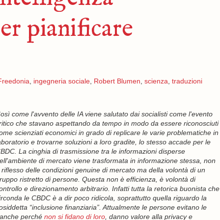
er pianificare
Freedonia
,
ingegneria sociale
,
Robert Blumen
,
scienza
,
traduzioni
osì come l'avvento delle IA viene salutato dai socialisti come l'evento
ritico che stavano aspettando da tempo in modo da essere riconosciuti
ome scienziati economici in grado di replicare le varie problematiche in
aboratorio e trovarne soluzioni a loro gradite, lo stesso accade per le
BDC. La cinghia di trasmissione tra le informazioni disperse
ell'ambiente di mercato viene trasformata in informazione stessa, non
 riflesso delle condizioni genuine di mercato ma della volontà di un
ruppo ristretto di persone. Questa non è efficienza, è volontà di
ontrollo e direzionamento arbitrario. Infatti tutta la retorica buonista che
irconda le CBDC è a dir poco ridicola, soprattutto quella riguardo la
osiddetta “inclusione finanziaria”. Attualmente le persone evitano le
anche perché
non si fidano di loro
, danno valore alla privacy e