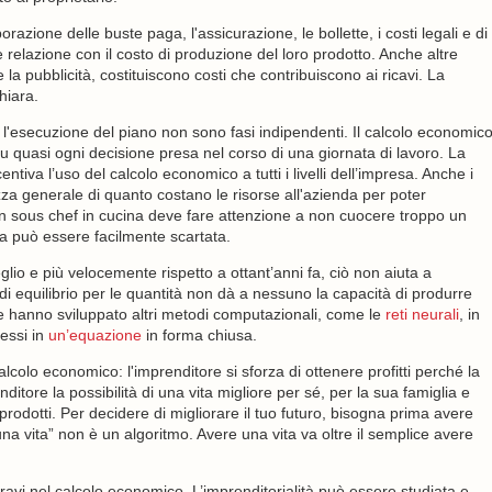
azione delle buste paga, l'assicurazione, le bollette, i costi legali e di
e relazione con il costo di produzione del loro prodotto. Anche altre
e la pubblicità, costituiscono costi che contribuiscono ai ricavi. La
hiara.
 l'esecuzione del piano non sono fasi indipendenti. Il calcolo economic
u quasi ogni decisione presa nel corso di una giornata di lavoro. La
ntiva l’uso del calcolo economico a tutti i livelli dell’impresa. Anche i
za generale di quanto costano le risorse all'azienda per poter
Un sous chef in cucina deve fare attenzione a non cuocere troppo un
uga può essere facilmente scartata.
io e più velocemente rispetto a ottant’anni fa, ciò non aiuta a
i di equilibrio per le quantità non dà a nessuno la capacità di produrre
ciale hanno sviluppato altri metodi computazionali, come le
reti neurali
, in
essi in
un’equazione
in forma chiusa.
 calcolo economico: l'imprenditore si sforza di ottenere profitti perché la
enditore la possibilità di una vita migliore per sé, per la sua famiglia e
prodotti. Per decidere di migliorare il tuo futuro, bisogna prima avere
a vita” non è un algoritmo. Avere una vita va oltre il semplice avere
bravi nel calcolo economico. L’imprenditorialità può essere studiata e