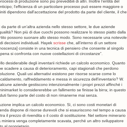
cessi di produzione sono più prevedibili di altri. Inoltre l'entità del
nticipo; l'efficienza di un particolare processo può essere maggiore o
finiti dipendono dall'accettazione del prodotto da parte del cliente, il che
i da parte di un’altra azienda nello stesso settore, le due aziende
qualità? Non più di due cuochi possono realizzare lo stesso piatto dalla
partito possono suonare allo stesso modo. Sono necessarie una notevole
di decisioni individuali. Hayek
scrisse
che, all’interno di un settore
noscenza] consiste in una tecnica di pensiero che consente al singolo
ena si confronta con nuove costellazioni di circostanze”.
o desiderabile degli inventarii richiede un calcolo economico. Quanto
be scadere a causa di deterioramento, capi stagionali che perdono
luzione. Quali usi alternativi esistono per risorse scarse come lo
 riscaldamento, raffreddamento e messa in sicurezza dell'inventario? W.
 alcune aziende gestiscono intenzionalmente i propri prezzi affinché i
inimarket lo considererebbe un fallimento se finisse la birra; in questo
enduti fanno parte del costo di non rimanerne mai senza.
uzione implica un calcolo economico. Sì, ci sono costi monetari di
zienda dispone di risorse durevoli che si esauriscono nel tempo a causa
ra il prezzo di rivendita o il costo di sostituzione. Nel settore minerario
a miniera venga completamente scavata, perché un altro sviluppatore
o al proprietario.