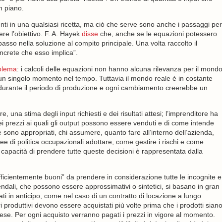
n piano.
ienti in una qualsiasi ricetta, ma ciò che serve sono anche i passaggi per
re l’obiettivo. F. A. Hayek
disse
che, anche se le equazioni potessero
asso nella soluzione al compito principale. Una volta raccolto il
oncrete che esso implica”.
oblema
: i calcoli delle equazioni non hanno alcuna rilevanza per il mond
n un singolo momento nel tempo. Tuttavia il mondo reale è in costante
i durante il periodo di produzione e ogni cambiamento creerebbe un
una stima degli input richiesti e dei risultati attesi; l’imprenditore ha
ei prezzi ai quali gli output possono essere venduti e di come intende
e sono appropriati, chi assumere, quanto fare all’interno dell’azienda,
linee di politica occupazionali adottare, come gestire i rischi e come
 capacità di prendere tutte queste decisioni è rappresentata dalla
ufficientemente buoni” da prendere in considerazione tutte le incognite e
ziendali, che possono essere approssimativi o sintetici, si basano in gran
ti in anticipo, come nel caso di un contratto di locazione a lungo
i produttivi devono essere acquistati più volte prima che i prodotti sian
ese. Per ogni acquisto verranno pagati i prezzi in vigore al momento.