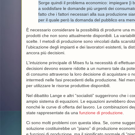
Sorge quindi il problema economico: impiegare [i be
a soddisfare le domande più urgenti dei consumato
fatto che i fattori necessari alla sua produzione sian
per il quale però la domanda del pubblico era men
È necessario considerare la possibilità di produrre una m
prodotti che non sono attualmente disponibili. La variabilit
scelte. I metodi di produzione sono vincolati dalla scarsità
l’ubicazione degli impianti e dei lavoratori esistenti, la d
ancora più decisioni.
L'intuizione principale di Mises fu la necessità di effettua
decisioni devono essere ridotte a un numero tale da poter
di consumo attraverso la loro decisione di acquistare o no
intermedi nelle fasi precedenti della produzione. Nel merc
per utilizzare le risorse produttive disponibili.
Nel dibattito Lange e altri “socialisti” suggerirono che 
ampio sistema di equazioni. Le equazioni avrebbero dovut
nonché le curve di offerta del lavoro. Le combinazioni de
state rappresentate da una
funzione di produzione
.
Ci sono molti problemi con questa idea. Se, come suggeri
soluzione costituirebbe un “piano” di produzione economic
e funzioni di produzione, ma il significato normale di “pian