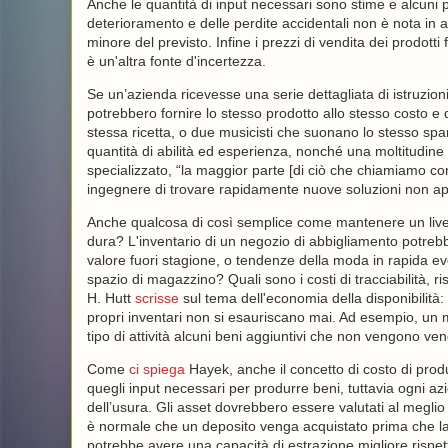
Anche le quantità di input necessari sono stime e alcuni pro
deterioramento e delle perdite accidentali non è nota in a
minore del previsto. Infine i prezzi di vendita dei prodotti 
è un'altra fonte d'incertezza.
Se un’azienda ricevesse una serie dettagliata di istruzion
potrebbero fornire lo stesso prodotto allo stesso costo e 
stessa ricetta, o due musicisti che suonano lo stesso s
quantità di abilità ed esperienza, nonché una moltitudine 
specializzato, “la maggior parte [di ciò che chiamiamo co
ingegnere di trovare rapidamente nuove soluzioni non app
Anche qualcosa di così semplice come mantenere un livell
dura? L'inventario di un negozio di abbigliamento potreb
valore fuori stagione, o tendenze della moda in rapida evo
spazio di magazzino? Quali sono i costi di tracciabilità,
H. Hutt
scrisse
sul tema dell'economia della disponibilità:
propri inventari non si esauriscano mai. Ad esempio, un m
tipo di attività alcuni beni aggiuntivi che non vengono v
Come
ci spiega
Hayek, anche il concetto di costo di prod
quegli input necessari per produrre beni, tuttavia ogni a
dell’usura. Gli asset dovrebbero essere valutati al meglio t
è normale che un deposito venga acquistato prima che l
potrebbe avere una capacità di estrazione migliore rispett