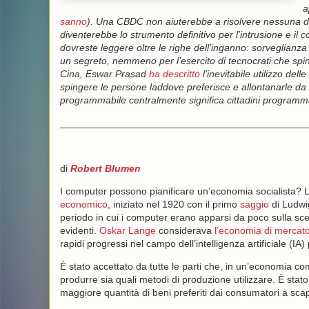
a
sanno
). Una CBDC non aiuterebbe a risolvere nessuna d
diventerebbe lo strumento definitivo per l’intrusione e il co
dovreste leggere oltre le righe dell'inganno: sorveglianza
un segreto, nemmeno per l’esercito di tecnocrati che sp
Cina, Eswar Prasad
ha descritto
l’inevitabile utilizzo de
spingere le persone laddove preferisce e allontanarle da 
programmabile centralmente significa cittadini programma
_____________________________________________
di
Robert Blumen
I computer possono pianificare un’economia socialista? L
economico
, iniziato nel 1920 con il primo
saggio
di Ludwi
periodo in cui i computer erano apparsi da poco sulla sce
evidenti.
Oskar Lange
considerava
l’economia di mercat
rapidi progressi nel campo dell’intelligenza artificiale (IA
È stato accettato da tutte le parti che, in un’economia com
produrre sia quali metodi di produzione utilizzare. È sta
maggiore quantità di beni preferiti dai consumatori a sc