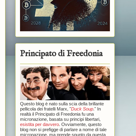
Principato di Freedonia
Questo blog è nato sulla scia della brillante
pellicola dei fratelli Marx, "
Duck Soup
." In
realtà il Principato di Freedonia fu una
micronazione, basata su principi libertari,
esistita per davvero
. Ovviamente, questo
blog non si prefigge di parlare a nome di tale
micronazione, ma prende spunto da questa