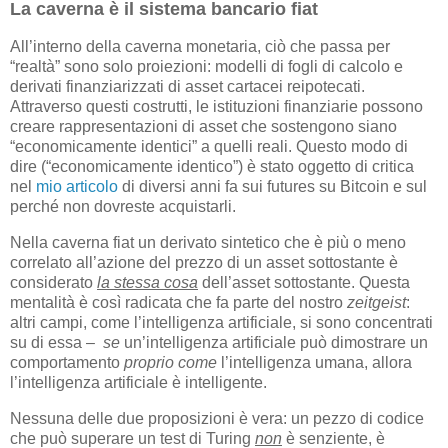
La caverna è il sistema bancario fiat
All’interno della caverna monetaria, ciò che passa per
“realtà” sono solo proiezioni: modelli di fogli di calcolo e
derivati ​​finanziarizzati di asset cartacei reipotecati.
Attraverso questi costrutti, le istituzioni finanziarie possono
creare rappresentazioni di asset che sostengono siano
“economicamente identici” a quelli reali. Questo modo di
dire (“economicamente identico”) è stato oggetto di critica
nel
mio articolo
di diversi anni fa sui futures su Bitcoin e sul
perché non dovreste acquistarli.
Nella caverna fiat un derivato sintetico che è più o meno
correlato all’azione del prezzo di un asset sottostante è
considerato
la stessa cosa
dell’asset sottostante. Questa
mentalità è così radicata che fa parte del nostro
zeitgeist
:
altri campi, come l’intelligenza artificiale, si sono concentrati
su di essa –
se
un’intelligenza artificiale può dimostrare un
comportamento
proprio come
l’intelligenza umana, allora
l’intelligenza artificiale è intelligente.
Nessuna delle due proposizioni è vera: un pezzo di codice
che può superare un test di Turing
non
è senziente, è