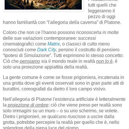
tutti quelli che
leggeranno il
pezzo di oggi
hanno familiarità con “l'allegoria della caverna” di Platone.
Coloro che non ce l'hanno possono riconoscerla in molte
delle sue variazioni contemporanee: successi
cinematografici come
Matrix
, o classici di culto meno
conosciuti come
Dark City
, persino il costrutto di pensiero
“Ipotesi di Simulazione”. Tutti esprimono lo stesso concetto:
Ciò che
pensiamo
sia il mondo reale in realtà
non lo è
, è
solo una proiezione appiattita della realtà.
La gente comune è come se fosse prigioniera, incatenata in
una grotta dove gli eventi osservati sono in gran parte atti di
burattini, coreografati da dietro il loro campo visivo.
Nell'allegoria di Platone l'esistenza artificiale è letteralmente
la
proiezione di ombre
: ciò che viene preso per realtà sono
solo immagini su un muro – o su uno schermo, se volete.
Dietro i prigionieri, se qualcuno riuscisse a uscire dalla
grotta, potrebbe percepire la realtà per quello che è, nello
splendore della piena luce del giorno.