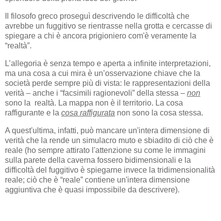
Il filosofo greco proseguì descrivendo le difficoltà che
avrebbe un fuggitivo se rientrasse nella grotta e cercasse di
spiegare a chi è ancora prigioniero com'è veramente la
“realtà”.
L’allegoria è senza tempo e aperta a infinite interpretazioni,
ma una cosa a cui mira è un’osservazione chiave che la
società perde sempre più di vista: le rappresentazioni della
verità – anche i “facsimili ragionevoli” della stessa –
non
sono la realtà. La mappa non è il territorio. La cosa
raffigurante e la
cosa raffigurata
non sono la cosa stessa.
A quest'ultima, infatti, può mancare un'intera dimensione di
verità che la rende un simulacro muto e sbiadito di ciò che è
reale (ho sempre attirato l'attenzione su come le immagini
sulla parete della caverna fossero bidimensionali e la
difficoltà del fuggitivo è spiegarne invece la tridimensionalità
reale; ciò che è “reale” contiene un'intera dimensione
aggiuntiva che è quasi impossibile da descrivere).