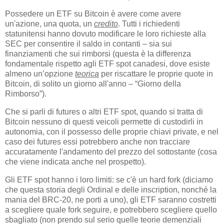
Possedere un ETF su Bitcoin è avere come avere
un'azione, una quota, un
credito
. Tutti i richiedenti
statunitensi hanno dovuto modificare le loro richieste alla
SEC per consentire il saldo in contanti – sia sui
finanziamenti che sui rimborsi (questa è la differenza
fondamentale rispetto agli ETF spot canadesi, dove esiste
almeno un’opzione
teorica
per riscattare le proprie quote in
Bitcoin, di solito un giorno all'anno – “Giorno della
Rimborso”).
Che si parli di futures o altri ETF spot, quando si tratta di
Bitcoin nessuno di questi veicoli permette di custodirli in
autonomia, con il possesso delle proprie chiavi private, e nel
caso dei futures essi potrebbero anche non tracciare
accuratamente l'andamento del prezzo del sottostante (cosa
che viene indicata anche nel prospetto).
Gli ETF spot hanno i loro limiti: se c'è un hard fork (diciamo
che questa storia degli Ordinal e delle inscription, nonché la
mania del BRC-20, ne porti a uno), gli ETF saranno costretti
a scegliere quale fork seguire, e potrebbero scegliere quello
sbagliato (non prendo sul serio quelle teorie demenziali