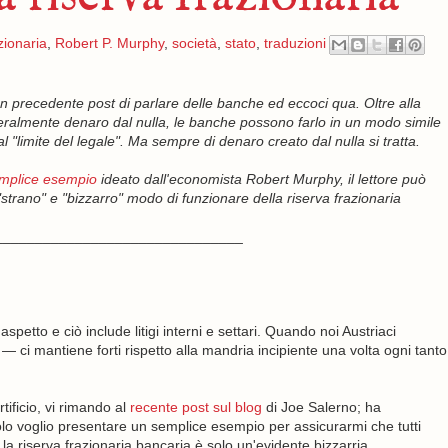
zionaria
,
Robert P. Murphy
,
società
,
stato
,
traduzioni
 precedente post di parlare delle banche ed eccoci qua. Oltre alla
ralmente denaro dal nulla, le banche possono farlo in un modo simile
l "limite del legale". Ma sempre di denaro creato dal nulla si tratta.
mplice esempio
ideato dall'economista Robert Murphy, il lettore può
"strano" e "bizzarro"
modo di funzionare della riserva frazionaria
_______________________________
etto e ciò include litigi interni e settari. Quando noi Austriaci
— ci mantiene forti rispetto alla mandria incipiente una volta ogni tanto
tificio, vi rimando al
recente post sul blog
di Joe Salerno; ha
colo voglio presentare un semplice esempio per assicurarmi che tutti
 riserva frazionaria bancaria è solo un'evidente bizzarria.