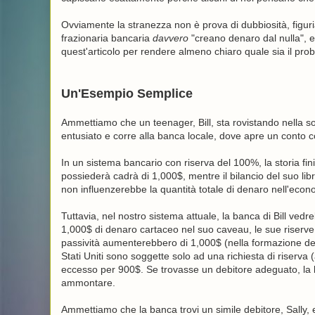
Ovviamente la stranezza non è prova di dubbiosità, figuri
frazionaria bancaria
davvero
"creano denaro dal nulla",
quest'articolo per rendere almeno chiaro quale sia il pr
Un'Esempio Semplice
Ammettiamo che un teenager, Bill, sta rovistando nella soff
entusiato e corre alla banca locale, dove apre un conto co
In un sistema bancario con riserva del 100%, la storia fin
possiederà cadrà di 1,000$, mentre il bilancio del suo li
non influenzerebbe la quantità totale di denaro nell'econ
Tuttavia, nel nostro sistema attuale, la banca di Bill ved
1,000$ di denaro cartaceo nel suo caveau, le sue riserve
passività aumenterebbero di 1,000$ (nella formazione de
Stati Uniti sono soggette solo ad una richiesta di riserv
eccesso per 900$. Se trovasse un debitore adeguato, la ba
ammontare.
Ammettiamo che la banca trovi un simile debitore, Sally, 