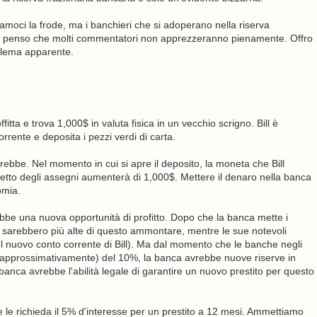
amoci la frode, ma i banchieri che si adoperano nella riserva
 e penso che molti commentatori non apprezzeranno pienamente. Offro
oblema apparente.
itta e trova 1,000$ in valuta fisica in un vecchio scrigno. Bill è
rrente e deposita i pezzi verdi di carta.
irebbe. Nel momento in cui si apre il deposito, la moneta che Bill
bretto degli assegni aumenterà di 1,000$. Mettere il denaro nella banca
omia.
rebbe una nuova opportunità di profitto. Dopo che la banca mette i
 sarebbero più alte di questo ammontare, mentre le sue notevoli
l nuovo conto corrente di Bill). Ma dal momento che le banche negli
a (approssimativamente) del 10%, la banca avrebbe nuove riserve in
nca avrebbe l'abilità legale di garantire un nuovo prestito per questo
e le richieda il 5% d'interesse per un prestito a 12 mesi. Ammettiamo