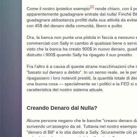
[1]
Come il nostro ipotetico esempio
rende chiaro, con il p
apparentemente guadagnare entrate dal nulla! Finchè Bill 
guadagnare abbastanza profitti dalla sua attività da evitar
con 45$ del denaro della comunità, libero e pulito.
Ora, la banca non punta una pistola in faccia a nessuno e
commerciati con Sally in cambio di qualsiasi bene o ser
visto che la banca ha creato 900$ in nuovo denaro, guad
distrutto i 900$ quando Sally ha ripagato il suo prestito.
Fra l'altro è a causa di queste strane macchinazioni che m
"basato sul denaro a debito". In un senso reale, se le pe
ripagassero i loro notevoli prestiti, la quantità totale d
una buona cosa — specialmente se i politici e la FED s
caratteristica del nostro sistema attuale.
Creando Denaro dal Nulla?
Alcune persone negano che le banche "creano denaro da
scrivendo un'assegno da sé. Tuttavia nel nostro esempio
"denaro di Bill" e lo stia dando a Sally. Sicuramente ciò