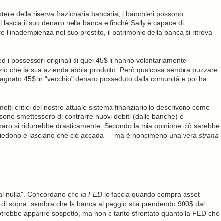
otere della riserva frazionaria bancaria, i banchieri possono
lascia il suo denaro nella banca e finchè Sally è capace di
e l'inadempienza nel suo prestito, il patrimonio della banca si ritrova
d i possessori originali di quei 45$ li hanno volontariamente
vizio che la sua azienda abbia prodotto. Però qualcosa sembra puzzare
agnato 45$ in "vecchio" denaro posseduto dalla comunità e poi ha
olti critici del nostro attuale sistema finanziario lo descrivono come
rsone smettessero di contrarre nuovi debiti (dalle banche) e
i denaro si ridurrebbe drasticamente. Secondo la mia opinione ciò sarebbe
i siedono e lasciano che ciò accada — ma è nondimeno una vera
strana
l nulla". Concordano che
la FED
lo faccia quando compra asset
 di sopra, sembra che la banca al peggio stia prendendo 900$ dal
 potrebbe apparire sospetto, ma non è tanto sfrontato quanto la FED che