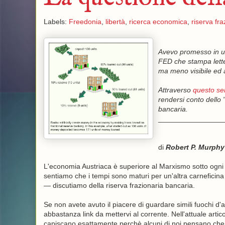
Labels:
Freedonia
,
libertà
,
ricerca economica
,
riserva fra
Avevo promesso in un
FED che stampa lette
ma meno visibile ed a
Attraverso
questo se
rendersi conto dello 
bancaria.
________________
di
Robert P. Murphy
L'economia Austriaca è superiore al Marxismo sotto ogni asp
sentiamo che i tempi sono maturi per un'altra carneficina 
— discutiamo della riserva frazionaria bancaria.
Se non avete avuto il piacere di guardare simili fuochi d'ar
abbastanza link da mettervi al corrente. Nell'attuale arti
capiscano esattamente perchè alcuni di noi pensano che la