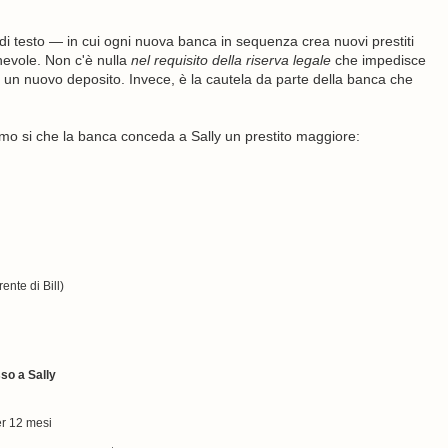
di testo — in cui ogni nuova banca in sequenza crea nuovi prestiti
nevole. Non c'è nulla
nel requisito della riserva legale
che impedisce
di un nuovo deposito. Invece, è la cautela da parte della banca che
iamo si che la banca conceda a Sally un prestito maggiore:
ente di Bill)
sso a Sally
er 12 mesi