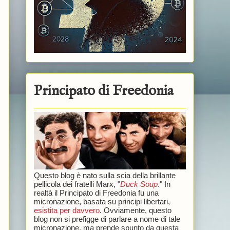
Principato di Freedonia
Questo blog è nato sulla scia della brillante
pellicola dei fratelli Marx, "
Duck Soup
." In
realtà il Principato di Freedonia fu una
micronazione, basata su principi libertari,
esistita per davvero
. Ovviamente, questo
blog non si prefigge di parlare a nome di tale
micronazione, ma prende spunto da questa