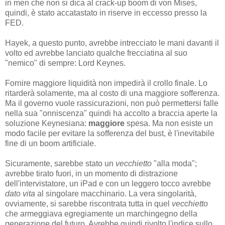
in men che non si dica al crack-up boom di von Mises,
quindi, è stato accatastato in riserve in eccesso presso la
FED.
Hayek, a questo punto, avrebbe intrecciato le mani davanti il
volto ed avrebbe lanciato qualche frecciatina al suo
"nemico" di sempre: Lord Keynes.
Fornire maggiore liquidità non impedirà il crollo finale. Lo
ritarderà solamente, ma al costo di una maggiore sofferenza.
Ma il governo vuole rassicurazioni, non può permettersi falle
nella sua "onniscenza" quindi ha accolto a braccia aperte la
soluzione Keynesiana:
maggiore
spesa. Ma non esiste un
modo facile per evitare la sofferenza del bust, è l'inevitabile
fine di un boom artificiale.
Sicuramente, sarebbe stato un
vecchietto
"alla moda";
avrebbe tirato fuori, in un momento di distrazione
dell'intervistatore, un iPad e con un leggero tocco avrebbe
dato vita
al singolare macchinario. La vera singolarità,
ovviamente, si sarebbe riscontrata tutta in quel
vecchietto
che armeggiava egregiamente un marchingegno della
generazione del futuro. Avrebbe quindi rivolto l'indice sullo