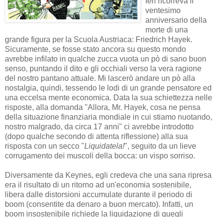
Ieri ricorreva il
ventesimo
anniversario della
morte di una
grande figura per la Scuola Austriaca: Friedrich Hayek.
Sicuramente, se fosse stato ancora su questo mondo
avrebbe infilato in qualche zucca vuota un pò di sano buon
senso, puntando il dito e gli occhiali verso la vera ragione
del nostro pantano attuale. Mi lascerò andare un pò alla
nostalgia, quindi, tessendo le lodi di un grande pensatore ed
una eccelsa mente economica. Data la sua schiettezza nelle
risposte, alla domanda "Allora, Mr. Hayek, cosa ne pensa
della situazione finanziaria mondiale in cui stiamo nuotando,
nostro malgrado, da circa 17 anni" ci avrebbe introdotto
(dopo qualche secondo di attenta riflessione) alla sua
risposta con un secco "
Liquidatela!
", seguito da un lieve
corrugamento dei muscoli della bocca: un vispo sorriso.
Diversamente da Keynes, egli credeva che una sana ripresa
era il risultato di un ritorno ad un'economia sostenibile,
libera dalle distorsioni accumulate durante il periodo di
boom (consentite da denaro a buon mercato). Infatti, un
boom insostenibile richiede la liquidazione di quegli