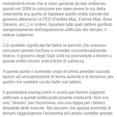
investimenti errati che si sono generati da tale ambiente,
quindi nel 2008 la soluzione per ripercorrere la via della
sotenibilità era quella di liquidare quelle entità salvate dal
governo attraverso la FED (Freddie Mac, Fannie Mae, Bear
Stearns, ecc.); in sintesi, liquidare tutto quel settore gonfiato
spropositamente dall'espansione artificiale del denaro: il
settore subprime.
Ciò avrebbe significato far fallire le banche che avevano
concesso prestiti rischiosi o investito sconsideratamente.
Invece, il governo degli Stati Uniti ha provveduto a fornire a
queste entità misure anticicliche di salvezza.
A questo punto il sorrisetto vispo di prima avrebbe lasciato
spazio ad un'espressione di ferma autorità e di dissenso per
quello che sarebbe uscito dalle sue labbra.
Il quantitative easing entrò in scena per fornire supporto
artificiale a queste entità praticamente insolventi. Non era
uno "stimolo" per l'economia, era una
toppa
per i bilanci
disastrati delle banche. Ma lasciare che questa enormità di
denaro raggiungesse l'economia più ampia avrebbe portato