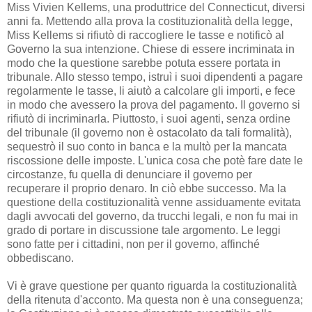
Miss Vivien Kellems, una produttrice del Connecticut, diversi
anni fa. Mettendo alla prova la costituzionalità della legge,
Miss Kellems si rifiutò di raccogliere le tasse e notificò al
Governo la sua intenzione. Chiese di essere incriminata in
modo che la questione sarebbe potuta essere portata in
tribunale. Allo stesso tempo, istruì i suoi dipendenti a pagare
regolarmente le tasse, li aiutò a calcolare gli importi, e fece
in modo che avessero la prova del pagamento. Il governo si
rifiutò di incriminarla. Piuttosto, i suoi agenti, senza ordine
del tribunale (il governo non è ostacolato da tali formalità),
sequestrò il suo conto in banca e la multò per la mancata
riscossione delle imposte. L'unica cosa che potè fare date le
circostanze, fu quella di denunciare il governo per
recuperare il proprio denaro. In ciò ebbe successo. Ma la
questione della costituzionalità venne assiduamente evitata
dagli avvocati del governo, da trucchi legali, e non fu mai in
grado di portare in discussione tale argomento. Le leggi
sono fatte per i cittadini, non per il governo, affinché
obbediscano.
Vi è grave questione per quanto riguarda la costituzionalità
della ritenuta d'acconto. Ma questa non è una conseguenza;