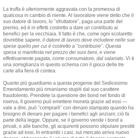
La truffa è ulteriormente aggravata con la promessa di
qualcosa in cambio di niente. Al lavoratore viene detto che il
suo datore di lavoro, lo "sfruttatore", paga una parte del
premio, ed è in effetti costretto a dare un contributo ai
benefici per la vecchiaia. Il fatto è che, come ogni scolaretto
dovrebbe sapere,
il datore di lavoro deve includere nelle sue
spese quello per cui è costretto a "contribuire". Questa
spesa si manifesta nel prezzo dei suoi beni, e viene
effettivamente pagata, come consumatore, dal salariato
. Vi è
una somiglianza in questo schema con il gioco delle tre
carte alla fiera di contea.
Quanto più guardiamo a questa progenie del Sedicesimo
Emendamento più rimaniamo stupiti dal suo carattere
fraudolento. Prendete la questione dei bond nel fondo di
riserva. Il governo può emettere moneta grazie ad essi —
vale a dire, può "comprarli" con denaro stampato quando ha
bisogno di denaro per pagare i benefici agli anziani; ciò fa
parte della legge. Oppure, se il governo vende i bond a
privati, o alle banche, gli acquirenti possono stipulare prestiti
grazie ad essi. In entrambi i casi, sul mercato arriva nuovo