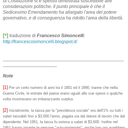
la Costituzione si è spesso dimostrata suscettibile alle
considerazioni politiche.
Il punto principale è che il
Sedicesimo Emendamento ha allargato l'area del potere
governativo, e di conseguenza ha ridotto l'area della libertà.
[*]
traduzione di
Francesco Simoncelli
:
http://francescosimoncelli.blogspot.it/
_______________________________________________
_____________________
Note
[1]
Per un certo numero di anni tra il 1801 ed il 1890, tranne che nella
Guerra Civile, le entrate del paese erano uguali alle sue spese o qualche
volta mostravano un imbarazzante surplus.
[2]
Inizialmente, la tassa per la "previdenza sociale" era dell'1% su tutti i
salari tassabili fino a $3,000 l'anno, pagata sia dal datore di lavoro che dal
dipendente. Nel 1951, la tassa fu estesa a salari di $3,600. Inoltre nel
1951 furono inserite le persone "auto-impiegate"; anche loro ora avrebbero