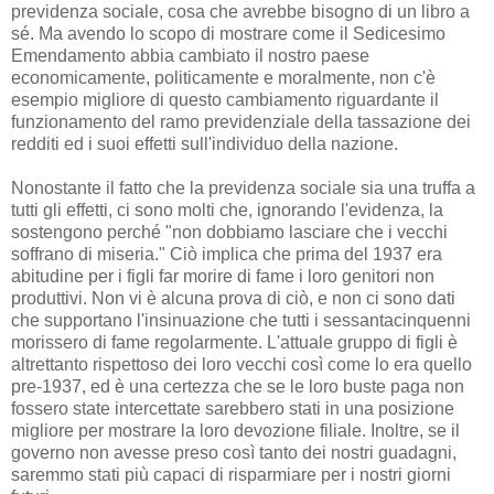
previdenza sociale, cosa che avrebbe bisogno di un libro a
sé. Ma avendo lo scopo di mostrare come il Sedicesimo
Emendamento abbia cambiato il nostro paese
economicamente, politicamente e moralmente, non c'è
esempio migliore di questo cambiamento riguardante il
funzionamento del ramo previdenziale della tassazione dei
redditi ed i suoi effetti sull'individuo della nazione.
Nonostante il fatto che la previdenza sociale sia una truffa a
tutti gli effetti, ci sono molti che, ignorando l'evidenza, la
sostengono perché "non dobbiamo lasciare che i vecchi
soffrano di miseria." Ciò implica che prima del 1937 era
abitudine per i figli far morire di fame i loro genitori non
produttivi. Non vi è alcuna prova di ciò, e non ci sono dati
che supportano l'insinuazione che tutti i sessantacinquenni
morissero di fame regolarmente. L'attuale gruppo di figli è
altrettanto rispettoso dei loro vecchi così come lo era quello
pre-1937, ed è una certezza che se le loro buste paga non
fossero state intercettate sarebbero stati in una posizione
migliore per mostrare la loro devozione filiale. Inoltre, se il
governo non avesse preso così tanto dei nostri guadagni,
saremmo stati più capaci di risparmiare per i nostri giorni