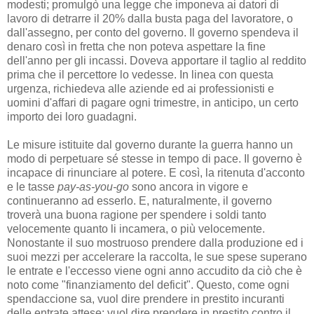
modesti; promulgò una legge che imponeva ai datori di
lavoro di detrarre il 20% dalla busta paga del lavoratore, o
dall'assegno, per conto del governo. Il governo spendeva il
denaro così in fretta che non poteva aspettare la fine
dell'anno per gli incassi. Doveva apportare il taglio al reddito
prima che il percettore lo vedesse. In linea con questa
urgenza, richiedeva alle aziende ed ai professionisti e
uomini d'affari di pagare ogni trimestre, in anticipo, un certo
importo dei loro guadagni.
Le misure istituite dal governo durante la guerra hanno un
modo di perpetuare sé stesse in tempo di pace. Il governo è
incapace di rinunciare al potere. E così, la ritenuta d'acconto
e le tasse
pay-as-you-go
sono ancora in vigore e
continueranno ad esserlo. E, naturalmente, il governo
troverà una buona ragione per spendere i soldi tanto
velocemente quanto li incamera, o più velocemente.
Nonostante il suo mostruoso prendere dalla produzione ed i
suoi mezzi per accelerare la raccolta, le sue spese superano
le entrate e l'eccesso viene ogni anno accudito da ciò che è
noto come "finanziamento del deficit". Questo, come ogni
spendaccione sa, vuol dire prendere in prestito incuranti
delle entrate attese; vuol dire prendere in prestito contro il