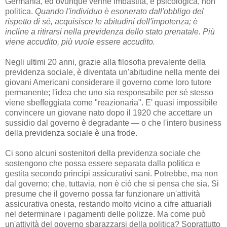
Germania, ed ovunque venne imbastita, è psicologica, non
politica.
Quando l'individuo è esonerato dall'obbligo del
rispetto di sé, acquisisce le abitudini dell'impotenza; è
incline a ritirarsi nella previdenza dello stato prenatale. Più
viene accudito, più vuole essere accudito.
Negli ultimi 20 anni, grazie alla filosofia prevalente della
previdenza sociale, è diventata un'abitudine nella mente dei
giovani Americani considerare il governo come loro tutore
permanente; l'idea che uno sia responsabile per sé stesso
viene sbeffeggiata come "reazionaria". E' quasi impossibile
convincere un giovane nato dopo il 1920 che accettare un
sussidio dal governo è degradante — o che l'intero business
della previdenza sociale è una frode.
Ci sono alcuni sostenitori della previdenza sociale che
sostengono che possa essere separata dalla politica e
gestita secondo principi assicurativi sani. Potrebbe, ma non
dal governo; che, tuttavia, non è ciò che si pensa che sia. Si
presume che il governo possa far funzionare un'attività
assicurativa onesta, restando molto vicino a cifre attuariali
nel determinare i pagamenti delle polizze. Ma come può
un'attività del governo sbarazzarsi della politica? Soprattutto