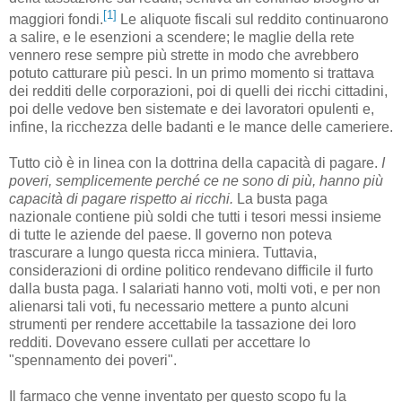
[1]
maggiori fondi.
Le aliquote fiscali sul reddito continuarono
a salire, e le esenzioni a scendere; le maglie della rete
vennero rese sempre più strette in modo che avrebbero
potuto catturare più pesci. In un primo momento si trattava
dei redditi delle corporazioni, poi di quelli dei ricchi cittadini,
poi delle vedove ben sistemate e dei lavoratori opulenti e,
infine, la ricchezza delle badanti e le mance delle cameriere.
Tutto ciò è in linea con la dottrina della capacità di pagare.
I
poveri, semplicemente perché ce ne sono di più, hanno più
capacità di pagare rispetto ai ricchi.
La busta paga
nazionale contiene più soldi che tutti i tesori messi insieme
di tutte le aziende del paese. Il governo non poteva
trascurare a lungo questa ricca miniera. Tuttavia,
considerazioni di ordine politico rendevano difficile il furto
dalla busta paga. I salariati hanno voti, molti voti, e per non
alienarsi tali voti, fu necessario mettere a punto alcuni
strumenti per rendere accettabile la tassazione dei loro
redditi. Dovevano essere cullati per accettare lo
"spennamento dei poveri".
Il farmaco che venne inventato per questo scopo fu la