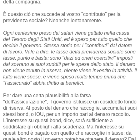
della compagnia.
È questo ciò che succede al vostro "contributo" per la
previdenza sociale? Neanche lontanamente.
Ogni centesimo preso dai salari viene gettato nella cassa
del Tesoro degli Stati Uniti, ed è speso per tutto quello che
decide il governo. Stessa storia per i "contributi" dal datore
di lavoro. Vale a dire, le tasse della previdenza sociale sono
tasse, punto e basta; sono "dazi ed oneri coercitivi" imposti
dal sovrano ai suoi sudditi per le spese dello stato. Il denaro
non viene tenuto in riserva, niente viene investito in attività. Il
tutto viene speso, e viene speso molto tempo prima che
"l'assicurato" abbia diritto ai benefici.
Per dare una certa plausibilità alla farsa
"dell'assicurazione", il governo istituisce un cosiddetto fondo
di riserva. Al posto del denaro che raccoglie, accumula i suoi
stessi bond, o IOU, per un importo pari al denaro raccolto.
L'interesse su questi bond, dice, sarà sufficiente a
soddisfare gli obblighi alla scadenza. Ma l'interesse su
questi bond è pagato con quello che raccoglie in tasse; da
quale altro posto il governo potrebbe ottenere il denaro? Dal