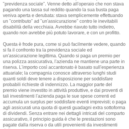
"previdenza sociale". Venne detto all'operaio che non stava
pagando una tassa sul reddito quando la sua busta paga
veniva aperta e derubata: stava semplicemente effettuando
un "contributo" ad "un'assicurazione" contro le inevitabili
disabilità della vecchiaia. Avrebbe riavuto tutto indietro,
quando non avrebbe più potuto lavorare, e con un profitto.
Questa è frode pura, come si può facilmente vedere, quando
si fa il confronto tra la previdenza sociale ed
un'assicurazione legittima. Quando si paga un premio per
una polizza assicurativa, l'azienda ne mantiene una parte in
riserva. L'importo così accantonato è basato sull'esperienza
attuariale; la compagnia conosce attraverso lunghi studi
quanti soldi deve tenere a disposizione per soddisfare
probabili richieste di indennizzo. La maggior parte del
premio viene investito in attività produttive, e dai proventi di
tali investimenti l'azienda paga le sue spese correnti ed
accumula un surplus per soddisfare eventi imprevisti; o paga
agli assicurati una quota di questi guadagni extra sottoforma
di dividendi. Senza entrare nei dettagli intricati del comparto
assicurativo, il principio guida è che le prestazioni sono
pagate dalla riserva o da utili provenienti da investimenti