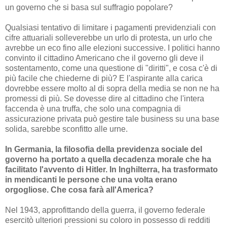
un governo che si basa sul suffragio popolare?
Qualsiasi tentativo di limitare i pagamenti previdenziali con
cifre attuariali solleverebbe un urlo di protesta, un urlo che
avrebbe un eco fino alle elezioni successive. I politici hanno
convinto il cittadino Americano che il governo gli deve il
sostentamento, come una questione di "diritti", e cosa c'è di
più facile che chiederne di più? E l'aspirante alla carica
dovrebbe essere molto al di sopra della media se non ne ha
promessi di più. Se dovesse dire al cittadino che l'intera
faccenda è una truffa, che solo una compagnia di
assicurazione privata può gestire tale business su una base
solida, sarebbe sconfitto alle urne.
In Germania, la filosofia della previdenza sociale del
governo ha portato a quella decadenza morale che ha
facilitato l'avvento di Hitler. In Inghilterra, ha trasformato
in mendicanti le persone che una volta erano
orgogliose. Che cosa farà all'America?
Nel 1943, approfittando della guerra, il governo federale
esercitò ulteriori pressioni su coloro in possesso di redditi