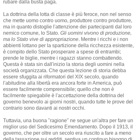
rubare dalla busta paga.
La dottrina della lotta di classe è più feroce, non nel senso
che mette uomo contro uomo, produttore contro produttore,
ma in quanto distoglie l'attenzione dei partecipanti dal loro
nemico comune, lo Stato.
Gli uomini vivono di produzione,
ma lo Stato vive di appropriazione
. Mentre i ricchi e i non
abbienti lottano per la spartizione della ricchezza esistente,
è compito dello Stato prosperare a spese di entrambi;
prende le biglie, mentre i ragazzi stanno combattendo.
Questa è stata sin dall'inizio la storia degli uomini nella
società organizzata. Che questa lezione di storia debba
essere sfuggita ai riformatori del XIX secolo, quando
l'abitudine alla libertà era ancora forte in America, può
essere facilmente comprensibile; quello che non è
facilmente spiegabile è l'accettazione della dottrina del
governo benevolo ai giorni nostri, quando tutte le prove del
contrario sono davanti ai nostri occhi.
Tuttavia, una buona "ragione" ne segue un'altra per fare un
miglior uso del Sedicesimo Emendamento. Dopo il 1913, il
governo, che per oltre un secolo era riuscito a fare a meno
della tassazione sui redditi, sentiva un continuo bisogno di