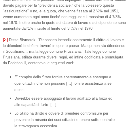
dovuto pagare per la "previdenza sociale," che la volessero questa
"assicurazione" o no, e la quota, che venne fissata al 2 ¼% nel 1951,
venne aumentata ogni anno finché non raggiunse il massimo di 4 7/8%
nel 1970. Inoltre anche le quote sul datore di lavoro e sul dipendente sono
aumentate dall'1% iniziale al limite del 3 ¼% nel 1970.
[3]
Disse Bismarck: "Riconosco incondizionatamente il diritto al lavoro e
lo difenderò finché mi troverò in questo paese. Ma qui non sto difendendo
il Socialismo… ma la legge comune Prussiana." Tale legge comune
Prussiana, stilata durante diversi regni, ed infine codificata e promulgata
da Federico II, conteneva le seguenti voci:
E' compito dello Stato fornire sostentamento e sostegno a
quei cittadini che non possono […] fornire assistenza a sé
stessi.
Dovrebbe essere appoggiato il lavoro adattato alla forza ed
alle capacità di furto. […]
Lo Stato ha diritto e dovere di prendere contromisure per
prevenire la miseria dei suoi cittadini e tenere sotto controllo
la stravaganza eccessiva.