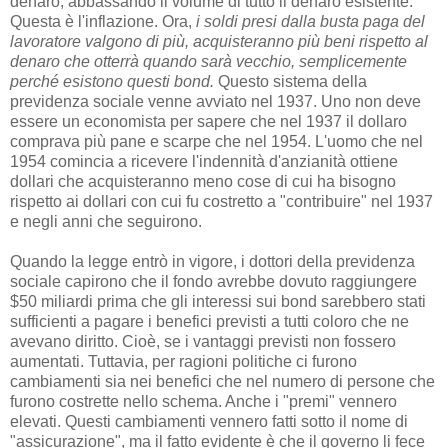
denaro, abbassando il volume di tutto il denaro esistente.
Questa è l'inflazione. Ora,
i soldi presi dalla busta paga del
lavoratore valgono di più, acquisteranno più beni rispetto al
denaro che otterrà quando sarà vecchio, semplicemente
perché esistono questi bond.
Questo sistema della
previdenza sociale venne avviato nel 1937. Uno non deve
essere un economista per sapere che nel 1937 il dollaro
comprava più pane e scarpe che nel 1954. L'uomo che nel
1954 comincia a ricevere l'indennità d'anzianità ottiene
dollari che acquisteranno meno cose di cui ha bisogno
rispetto ai dollari con cui fu costretto a "contribuire" nel 1937
e negli anni che seguirono.
Quando la legge entrò in vigore, i dottori della previdenza
sociale capirono che il fondo avrebbe dovuto raggiungere
$50 miliardi prima che gli interessi sui bond sarebbero stati
sufficienti a pagare i benefici previsti a tutti coloro che ne
avevano diritto. Cioè, se i vantaggi previsti non fossero
aumentati. Tuttavia, per ragioni politiche ci furono
cambiamenti sia nei benefici che nel numero di persone che
furono costrette nello schema. Anche i "premi" vennero
elevati. Questi cambiamenti vennero fatti sotto il nome di
"assicurazione", ma il fatto evidente è che il governo li fece